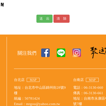
送 出
清 除
關注我們
台北店
台南店
MAP
MAP
地址：台北市中山區錦州街28號9
電話：06-3130-660
樓
傳真：06-3130-661
統編：50781424
地址：台南市永康區中
Email：mrgou@yahoo.com.tw
號7樓