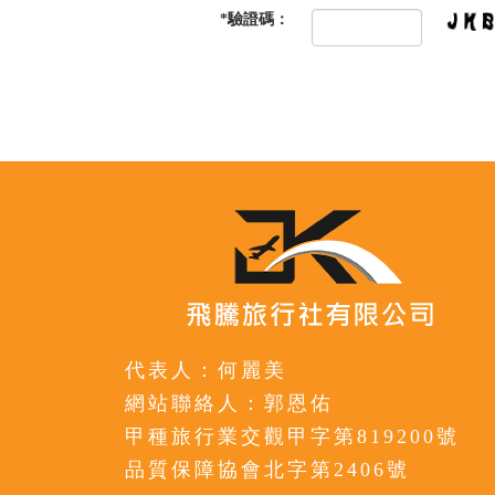
*
驗證碼：
代表人：何麗美
網站聯絡人：郭恩佑
甲種旅行業交觀甲字第819200號
品質保障協會北字第2406號