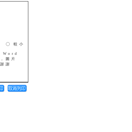
設
較小
Word
，圖片
謝謝