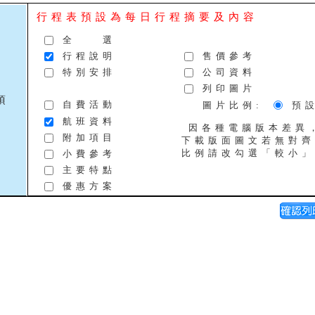
行程表預設為每日行程摘要及內容
全 選
行程說明
售價參考
特別安排
公司資料
列印圖片
項
自費活動
圖片比例:
預
航班資料
因各種電腦版本差異，
附加項目
下載版面圖文若無對齊
比例請改勾選「較小」
小費參考
主要特點
優惠方案