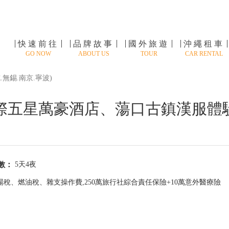
快速前往
品牌故事
國外旅遊
沖繩租車
GO NOW
ABOUT US
TOUR
CAR RENTAL
.無錫.南京.寧波)
五星萬豪酒店、蕩口古鎮漢服體驗、
數：
5天4夜
稅、燃油稅、雜支操作費,250萬旅行社綜合責任保險+10萬意外醫療險