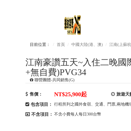
目前位置：
首頁
中國大陸(港、澳)
江南(上蘇杭
江南豪讚五天~入住二晚國際
+無自費)PVG34
聯營團體-共同銷售(G)
NT$25,900
起
售價：
旅遊天
包含項目：
行程所列之國外食宿、交通、門票,兩地機場
不含項目：
不含小費每人每日300台幣