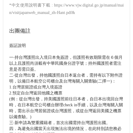
*中文使用說明書下載 : https://www.vjw.digital.go.jp/manual/mai
n/visitjapanweb_manual_zh-Hant.pdf&
出團備註
簽証說明
一‧持台灣護照出入境日本免簽證，但護照有效期限需在６個月
以上且護照尚須載有中華民國身分證字號；持外國護照者需注
意是否需日簽。
二‧從台灣出發，持他國護照自日本返台者，需持有以下附件證
明，以備日本航空公司櫃台及台灣海關入關查驗(二擇一)：
1.台灣居留證或台灣入境簽證
2.預定自台灣返回他國之機票
(例：從台灣出發，持美國護照前往日本者，自日本出境回台灣
時，在日本航空公司櫃台辦理check in手續，以及台灣海關入關
時，需出示台灣居留證或台灣護照，或從台灣返回美國之機票
以備查驗。)
三‧新申請為雙重國籍者，首次出國需持台灣護照出國。
四．為避免出國當天出現無法出境的情況，在此特別請您務必