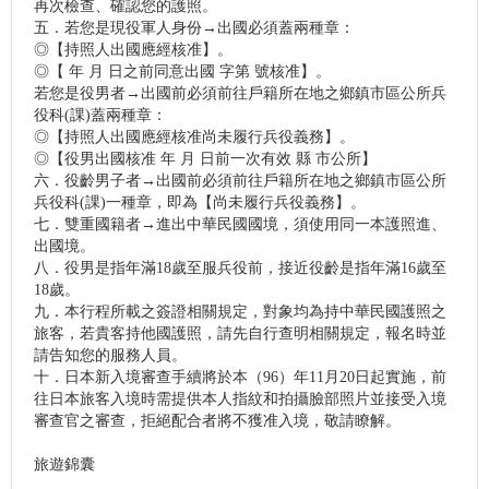
再次檢查、確認您的護照。
五．若您是現役軍人身份→出國必須蓋兩種章：
◎【持照人出國應經核准】。
◎【 年 月 日之前同意出國 字第 號核准】。
若您是役男者→出國前必須前往戶籍所在地之鄉鎮市區公所兵
役科(課)蓋兩種章：
◎【持照人出國應經核准尚未履行兵役義務】。
◎【役男出國核准 年 月 日前一次有效 縣 市公所】
六．役齡男子者→出國前必須前往戶籍所在地之鄉鎮市區公所
兵役科(課)一種章，即為【尚未履行兵役義務】。
七．雙重國籍者→進出中華民國國境，須使用同一本護照進、
出國境。
八．役男是指年滿18歲至服兵役前，接近役齡是指年滿16歲至
18歲。
九．本行程所載之簽證相關規定，對象均為持中華民國護照之
旅客，若貴客持他國護照，請先自行查明相關規定，報名時並
請告知您的服務人員。
十．日本新入境審查手續將於本（96）年11月20日起實施，前
往日本旅客入境時需提供本人指紋和拍攝臉部照片並接受入境
審查官之審查，拒絕配合者將不獲准入境，敬請瞭解。
旅遊錦囊