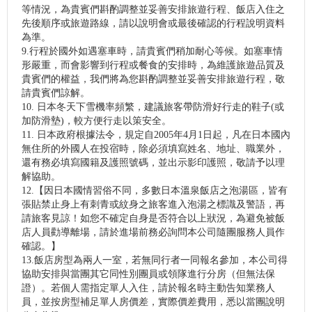
等情況，為貴賓們斟酌調整並妥善安排旅遊行程、飯店入住之
先後順序或旅遊路線，請以說明會或最後確認的行程說明資料
為準。
9.行程於國外如遇塞車時，請貴賓們稍加耐心等候。如塞車情
形嚴重，而會影響到行程或餐食的安排時，為維護旅遊品質及
貴賓們的權益，我們將為您斟酌調整並妥善安排旅遊行程，敬
請貴賓們諒解。
10. 日本冬天下雪機率頻繁，建議旅客帶防滑好行走的鞋子(或
加防滑墊)，較方便行走以策安全。
11. 日本政府根據法令，規定自2005年4月1日起，凡在日本國內
無住所的外國人在投宿時，除必須填寫姓名、地址、職業外，
還有務必填寫國籍及護照號碼，並出示影印護照，敬請予以理
解協助。
12.【因日本國情習俗不同，多數日本溫泉飯店之泡湯區，皆有
張貼禁止身上有刺青或紋身之旅客進入泡湯之標識及警語，再
請旅客見諒！如您不確定自身是否符合以上狀況，為避免被飯
店人員勸導離場，請於進場前務必詢問本公司隨團服務人員作
確認。】
13.飯店房型為兩人一室，若無同行者一同報名參加，本公司得
協助安排與當團其它同性別團員或領隊進行分房（但無法保
證）。若個人需指定單人入住，請於報名時主動告知業務人
員，並按房型補足單人房價差，實際價差費用，悉以當團說明