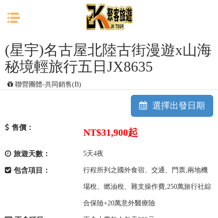
目前位置：
首頁
日本
北陸
(星宇)名古屋北陸古街漫遊x山海
秘境輕旅行五日JX8635
聯營團體-共同銷售(B)
選擇出發日期
售價：
NT$31,900
起
旅遊天數：
5天4夜
包含項目：
行程所列之國外食宿、交通、門票,兩地機
場稅、燃油稅、雜支操作費,250萬旅行社綜
合保險+20萬意外醫療險