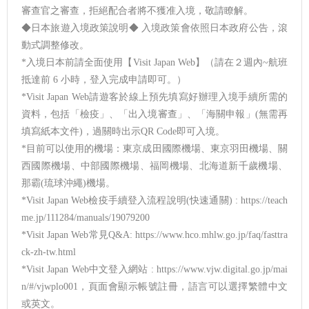
審查官之審查，拒絕配合者將不獲准入境，敬請瞭解。
◆日本旅遊入境政策說明◆ 入境政策會依照日本政府公告，滾
動式調整修改。
*入境日本前請全面使用【Visit Japan Web】（請在２週內~航班
抵達前 6 小時，登入完成申請即可。）
*Visit Japan Web請遊客於線上預先填寫好辦理入境手續所需的
資料，包括「檢疫」、「出入境審查」、「海關申報」(無需再
填寫紙本文件)，過關時出示QR Code即可入境。
*目前可以使用的機場：東京成田國際機場、東京羽田機場、關
西國際機場、中部國際機場、福岡機場、北海道新千歲機場、
那霸(琉球沖繩)機場。
*Visit Japan Web檢疫手續登入流程說明(快速通關) : https://teach
me.jp/111284/manuals/19079200
*Visit Japan Web常見Q&A: https://www.hco.mhlw.go.jp/faq/fasttra
ck-zh-tw.html
*Visit Japan Web中文登入網站 : https://www.vjw.digital.go.jp/mai
n/#/vjwplo001，頁面會顯示帳號註冊，語言可以選擇繁體中文
或英文。