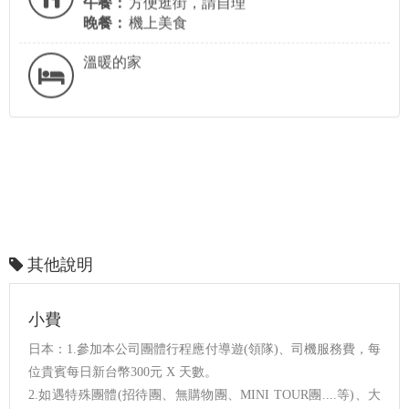
午餐：
方便逛街，請自理
晚餐：
機上美食
溫暖的家
其他說明
小費
日本：1.參加本公司團體行程應付導遊(領隊)、司機服務費，每
位貴賓每日新台幣300元 X 天數。
2.如遇特殊團體(招待團、無購物團、MINI TOUR團....等)、大