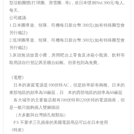
型活動團體(打球團、滑雪團...等)，依日本慣例Ntd.300元/每人,
每天。
公司建議:
1.日本團導遊、領隊、司機每日新台幣:300元(如有特殊團型會
另行備註)
2.琉球團導遊、領隊、司機每日新台幣:300元(如有特殊團型會
另行備註)
3.床頭無須放置小費，房間吧台上零食及冰箱小瓶酒、飲料等
取用請自行登記再至櫃台結帳。但茶包則為免費。
《電壓》
日本的家庭電源是100伏特AC，但是頻率卻有兩種。日本的
東部地區的頻率為50赫茲，日 本的西部地區的頻率為60赫茲
各大城市的主要飯店都有100伏特和220伏特的電源插座，但
是一般只能夠插入雙腳插頭
（大多數與台灣插孔相類似）
P.S 不要求三孔插座的美國電器用品可以在日本使用
《時差》