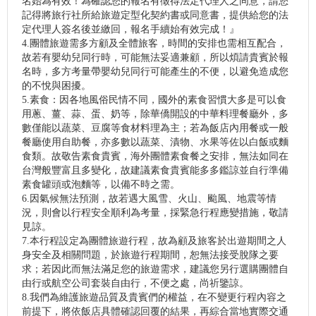
名始為有效！為確認您的報名有徵得法定代理人之同意，請您
記得將旅行社所給旅遊定型化契約書或同意書，提供給您的法
定代理人簽名後並繳回，報名手續始有效完成！』
4.團體旅遊需多方顧及全體旅客，時間的安排也需相互配合，
故若有嬰幼兒同行時，可能無法妥適兼顧，所以煩請貴賓於報
名時，多方考量帶嬰幼兒同行可能產生的不便，以避免造成您
的不悅與困擾。
5.素食：因各地風俗民情不同，國外的素食習慣大多是可以食
用蔥、薑、蒜、蛋、奶等，除華僑開設的中華料理餐廳外，多
數僅能以蔬菜、豆腐等食材料理為主；若為飯店內用餐或一般
餐廳使用自助餐，亦多數以蔬菜、漬物、水果等佐以白飯或麵
食類。故敬告素食貴賓，海外團體素食餐之安排，無法如同在
台灣般豐富且多變化，故建議素食貴賓能多多鑑諒並自行準備
素食罐頭或泡麵等，以備不時之需。
6.因氣候無法預測，故若遇大風雪、火山、颱風、地震等情
況，則會以行程安全順利為考量，採緊急行程應變措施，敬請
見諒。
7.本行程設定為團體旅遊行程，故為顧及旅客於出遊期間之人
身安全及相關問題，於旅遊行程期間，恕無法接受脫隊之要
求；若因此而無法滿足您的旅遊需求，建議您另行選購團體自
由行或航空公司套裝自由行，不便之處，尚祈鑒諒。
8.我們為維護旅遊品質及貴賓們的權益，在不變更行程內容之
前提下，將依飯店具體確認回覆的結果，再綜合當地實際交通