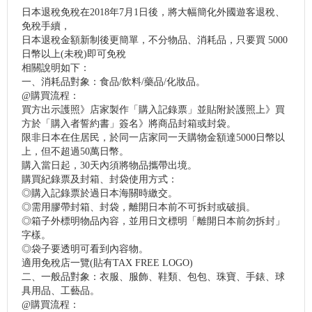
日本退稅免稅在2018年7月1日後，將大幅簡化外國遊客退稅、
免稅手續，
日本退稅金額新制後更簡單，不分物品、消耗品，只要買 5000
日幣以上(未稅)即可免稅
相關說明如下：
一、消耗品對象：食品/飲料/藥品/化妝品。
@購買流程：
買方出示護照》店家製作「購入記錄票」並貼附於護照上》買
方於「購入者誓約書」簽名》將商品封箱或封袋。
限非日本在住居民，於同一店家同一天購物金額達5000日幣以
上，但不超過50萬日幣。
購入當日起，30天內須將物品攜帶出境。
購買紀錄票及封箱、封袋使用方式：
◎購入記錄票於過日本海關時繳交。
◎需用膠帶封箱、封袋，離開日本前不可拆封或破損。
◎箱子外標明物品內容，並用日文標明「離開日本前勿拆封」
字樣。
◎袋子要透明可看到內容物。
適用免稅店一覽(貼有TAX FREE LOGO)
二、一般品對象：衣服、服飾、鞋類、包包、珠寶、手錶、球
具用品、工藝品。
@購買流程：