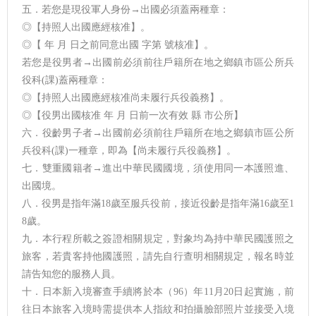
五．若您是現役軍人身份→出國必須蓋兩種章：
◎【持照人出國應經核准】。
◎【 年 月 日之前同意出國 字第 號核准】。
若您是役男者→出國前必須前往戶籍所在地之鄉鎮市區公所兵
役科(課)蓋兩種章：
◎【持照人出國應經核准尚未履行兵役義務】。
◎【役男出國核准 年 月 日前一次有效 縣 市公所】
六．役齡男子者→出國前必須前往戶籍所在地之鄉鎮市區公所
兵役科(課)一種章，即為【尚未履行兵役義務】。
七．雙重國籍者→進出中華民國國境，須使用同一本護照進、
出國境。
八．役男是指年滿18歲至服兵役前，接近役齡是指年滿16歲至1
8歲。
九．本行程所載之簽證相關規定，對象均為持中華民國護照之
旅客，若貴客持他國護照，請先自行查明相關規定，報名時並
請告知您的服務人員。
十．日本新入境審查手續將於本（96）年11月20日起實施，前
往日本旅客入境時需提供本人指紋和拍攝臉部照片並接受入境