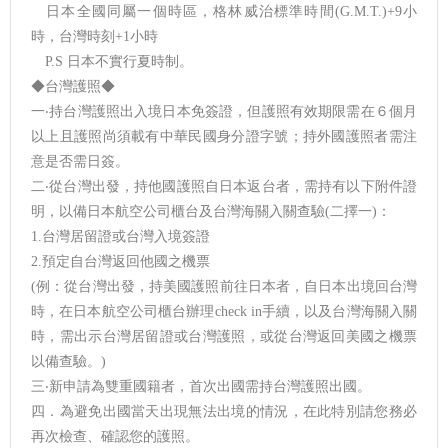
日本全國同屬一個時區，格林威治標準時間(G.M.T.)+9小
時，台灣時刻+1小時
P.S 日本不實行夏時制。
◆台灣護照◆
一‧持台灣護照出入境日本免簽證，但護照有效期限需在６個月
以上且護照尚須載有中華民國身分證字號；持外國護照者需注
意是否需日簽。
二‧從台灣出發，持他國護照自日本返台者，需持有以下附件證
明，以備日本航空公司櫃台及台灣海關入關查驗(二擇一)：
1.台灣居留證或台灣入境簽證
2.預定自台灣返回他國之機票
(例：從台灣出發，持美國護照前往日本者，自日本出境回台灣
時，在日本航空公司櫃台辦理check in手續，以及台灣海關入關
時，需出示台灣居留證或台灣護照，或從台灣返回美國之機票
以備查驗。)
三‧新申請為雙重國籍者，首次出國需持台灣護照出國。
四．為避免出國當天出現無法出境的情況，在此特別請您務必
再次檢查、確認您的護照。