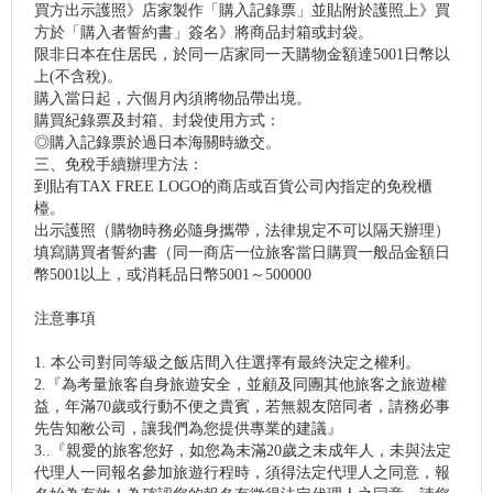
買方出示護照》店家製作「購入記錄票」並貼附於護照上》買
方於「購入者誓約書」簽名》將商品封箱或封袋。
限非日本在住居民，於同一店家同一天購物金額達5001日幣以
上(不含稅)。
購入當日起，六個月內須將物品帶出境。
購買紀錄票及封箱、封袋使用方式：
◎購入記錄票於過日本海關時繳交。
三、免稅手續辦理方法：
到貼有TAX FREE LOGO的商店或百貨公司內指定的免稅櫃
檯。
出示護照（購物時務必隨身攜帶，法律規定不可以隔天辦理）
填寫購買者誓約書（同一商店一位旅客當日購買一般品金額日
幣5001以上，或消耗品日幣5001～500000
注意事項
1. 本公司對同等級之飯店間入住選擇有最終決定之權利。
2.『為考量旅客自身旅遊安全，並顧及同團其他旅客之旅遊權
益，年滿70歲或行動不便之貴賓，若無親友陪同者，請務必事
先告知敝公司，讓我們為您提供專業的建議』
3..『親愛的旅客您好，如您為未滿20歲之未成年人，未與法定
代理人一同報名參加旅遊行程時，須得法定代理人之同意，報