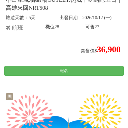
高雄來回NRT508
5天
2026/10/12 (一)
機位
28
可售
27
航班
36,900
銷售價$
報名
團