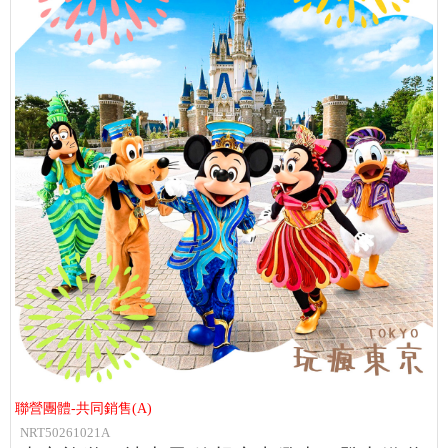
聯營團體-共同銷售(A)
NRT50261021A