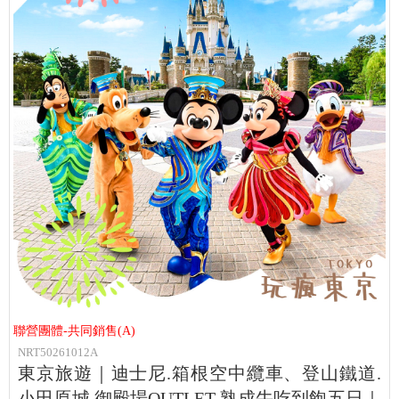
聯營團體-共同銷售(A)
NRT50261012A
東京旅遊｜迪士尼.箱根空中纜車、登山鐵道.
小田原城.御殿場OUTLET.熟成牛吃到飽五日｜