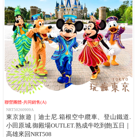
聯營團體-共同銷售(A)
NRT50260909A
東京旅遊｜迪士尼.箱根空中纜車、登山鐵道.
小田原城.御殿場OUTLET.熟成牛吃到飽五日｜
高雄來回NRT508