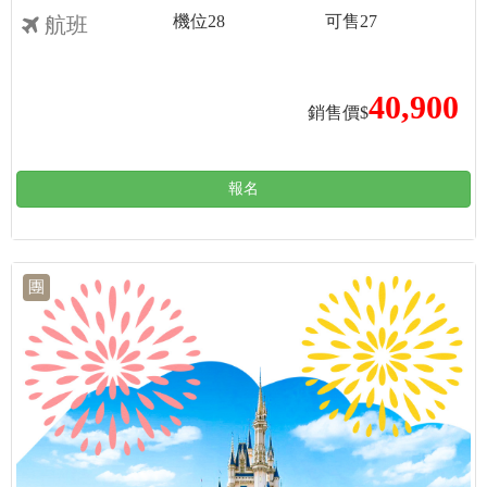
機位
28
可售
27
航班
40,900
銷售價$
報名
團