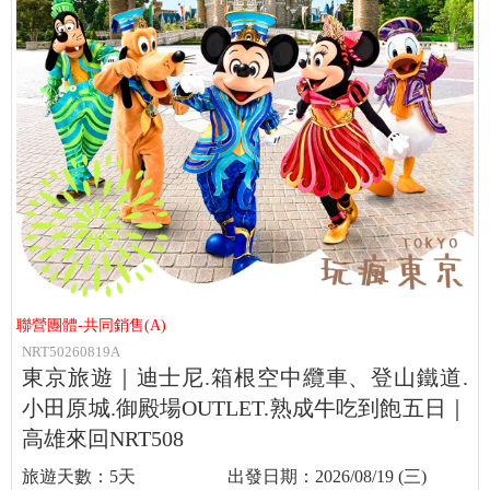
聯營團體-共同銷售(A)
NRT50260819A
東京旅遊｜迪士尼.箱根空中纜車、登山鐵道.
小田原城.御殿場OUTLET.熟成牛吃到飽五日｜
高雄來回NRT508
5天
2026/08/19 (三)