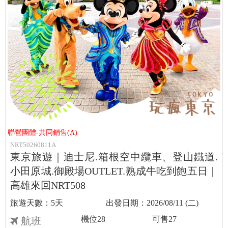
聯營團體-共同銷售(A)
NRT50260811A
東京旅遊｜迪士尼.箱根空中纜車、登山鐵道.
小田原城.御殿場OUTLET.熟成牛吃到飽五日｜
高雄來回NRT508
5天
2026/08/11 (二)
機位
28
可售
27
航班