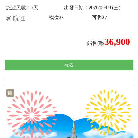
5天
2026/09/09 (三)
機位
28
可售
27
航班
36,900
銷售價$
報名
團