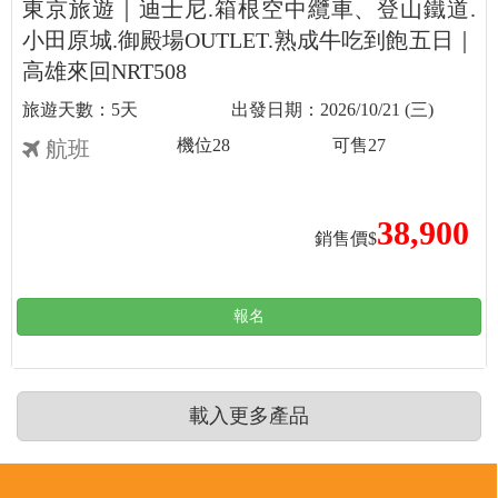
東京旅遊｜迪士尼.箱根空中纜車、登山鐵道.
小田原城.御殿場OUTLET.熟成牛吃到飽五日｜
高雄來回NRT508
5天
2026/10/21 (三)
機位
28
可售
27
航班
38,900
銷售價$
報名
載入更多產品