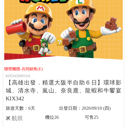
聯營團體-共同銷售(E)
KIX34260910A
【高雄出發．精選大阪半自助６日】環球影
城、清水寺、嵐山、奈良鹿、龍蝦和牛饗宴
KIX342
6天
2026/09/10 (四)
機位
26
可售
25
航班