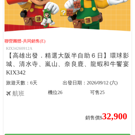
聯營團體-共同銷售(E)
KIX34260912A
【高雄出發．精選大阪半自助６日】環球影
城、清水寺、嵐山、奈良鹿、龍蝦和牛饗宴
KIX342
6天
2026/09/12 (六)
機位
26
可售
25
航班
32,900
銷售價$