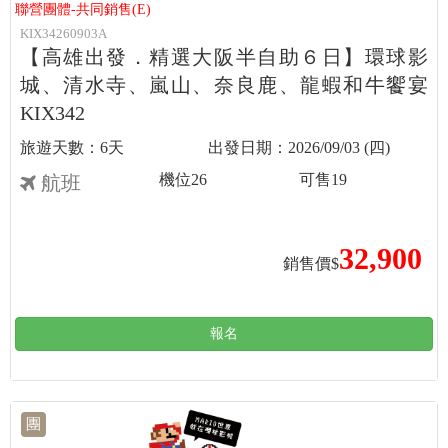
聯營團體-共同銷售(E)
KIX34260903A
【高雄出發．精選大阪半自助６日】環球影
城、清水寺、嵐山、奈良鹿、龍蝦和牛饗宴
KIX342
6天
2026/09/03 (四)
機位
26
可售
19
航班
32,900
銷售價$
報名
團