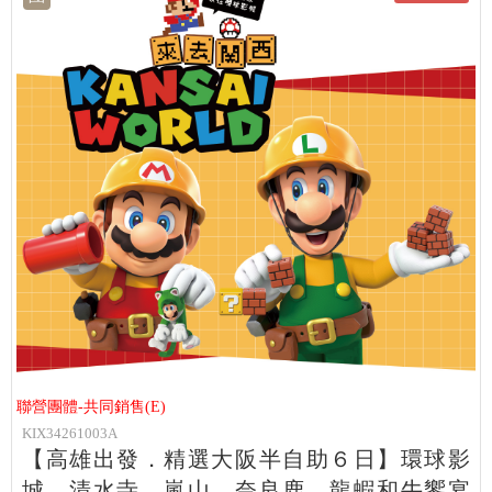
聯營團體-共同銷售(E)
KIX34261003A
【高雄出發．精選大阪半自助６日】環球影
城、清水寺、嵐山、奈良鹿、龍蝦和牛饗宴