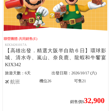
聯營團體-共同銷售(E)
KIX34261017A
【高雄出發．精選大阪半自助６日】環球影
城、清水寺、嵐山、奈良鹿、龍蝦和牛饗宴
KIX342
6天
2026/10/17 (六)
機位
26
可售
21
航班
32,900
銷售價$