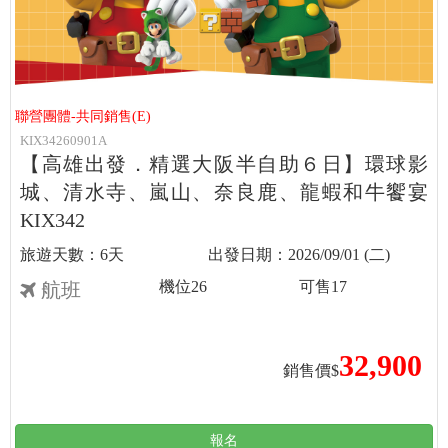
聯營團體-共同銷售(E)
KIX34260901A
【高雄出發．精選大阪半自助６日】環球影
城、清水寺、嵐山、奈良鹿、龍蝦和牛饗宴
KIX342
6天
2026/09/01 (二)
機位
26
可售
17
航班
32,900
銷售價$
報名