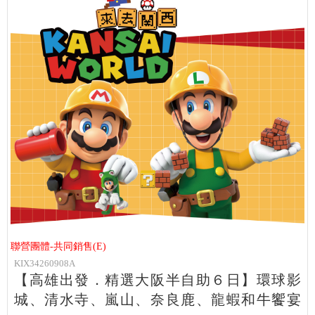
聯營團體-共同銷售(E)
KIX34260908A
【高雄出發．精選大阪半自助６日】環球影
城、清水寺、嵐山、奈良鹿、龍蝦和牛饗宴