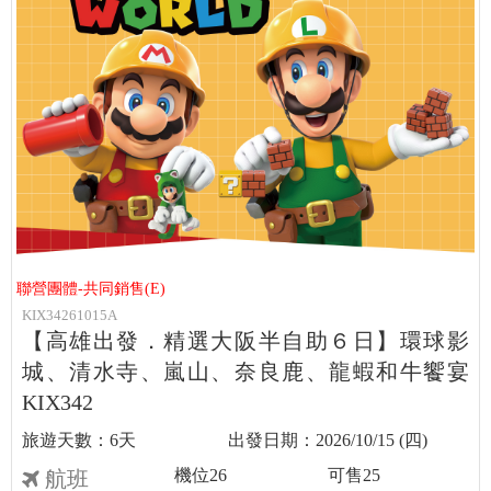
聯營團體-共同銷售(E)
KIX34261015A
【高雄出發．精選大阪半自助６日】環球影
城、清水寺、嵐山、奈良鹿、龍蝦和牛饗宴
KIX342
6天
2026/10/15 (四)
機位
26
可售
25
航班