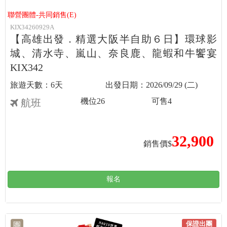
聯營團體-共同銷售(E)
KIX34260929A
【高雄出發．精選大阪半自助６日】環球影
城、清水寺、嵐山、奈良鹿、龍蝦和牛饗宴
KIX342
6天
2026/09/29 (二)
機位
26
可售
4
航班
32,900
銷售價$
報名
保證出團
團