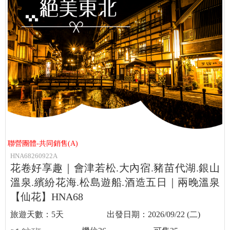
聯營團體-共同銷售(A)
HNA68260922A
花卷好享趣｜會津若松.大內宿.豬苗代湖.銀山
溫泉.繽紛花海.松島遊船.酒造五日｜兩晚溫泉
【仙花】HNA68
5天
2026/09/22 (二)