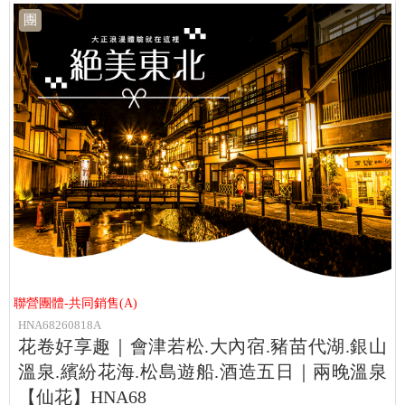
團
聯營團體-共同銷售(A)
HNA68260818A
花卷好享趣｜會津若松.大內宿.豬苗代湖.銀山
溫泉.繽紛花海.松島遊船.酒造五日｜兩晚溫泉
【仙花】HNA68