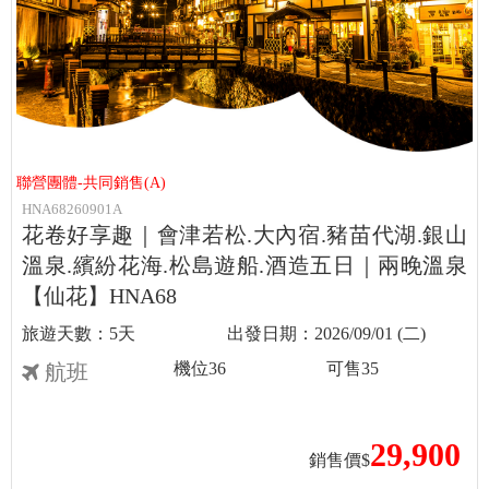
聯營團體-共同銷售(A)
HNA68260901A
花卷好享趣｜會津若松.大內宿.豬苗代湖.銀山
溫泉.繽紛花海.松島遊船.酒造五日｜兩晚溫泉
【仙花】HNA68
5天
2026/09/01 (二)
機位
36
可售
35
航班
29,900
銷售價$