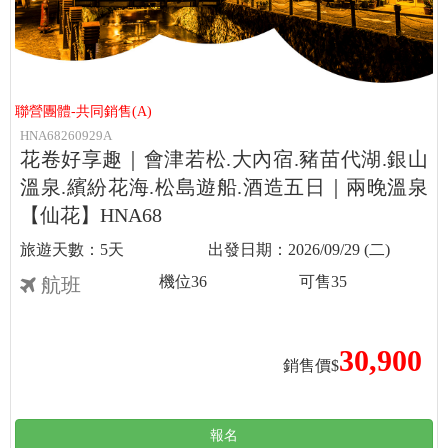
聯營團體-共同銷售(A)
HNA68260929A
花卷好享趣｜會津若松.大內宿.豬苗代湖.銀山
溫泉.繽紛花海.松島遊船.酒造五日｜兩晚溫泉
【仙花】HNA68
5天
2026/09/29 (二)
機位
36
可售
35
航班
30,900
銷售價$
報名