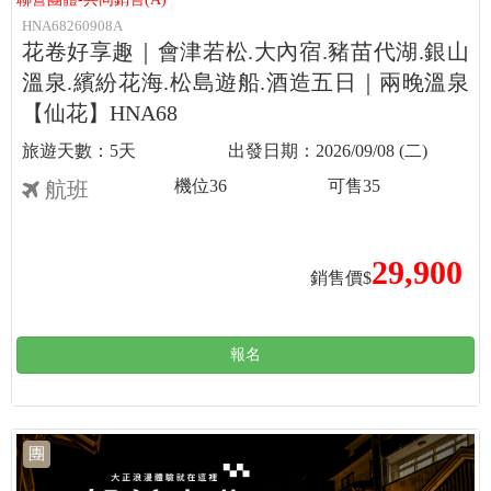
HNA68260908A
花卷好享趣｜會津若松.大內宿.豬苗代湖.銀山
溫泉.繽紛花海.松島遊船.酒造五日｜兩晚溫泉
【仙花】HNA68
5天
2026/09/08 (二)
機位
36
可售
35
航班
29,900
銷售價$
報名
團