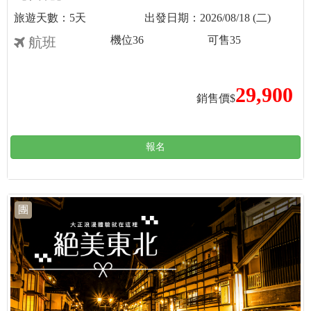
5天
2026/08/18 (二)
機位
36
可售
35
航班
29,900
銷售價$
報名
團