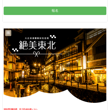
報名
團
聯營團體-共同銷售(A)