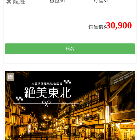
機位
36
可售
35
航班
30,900
銷售價$
報名
團