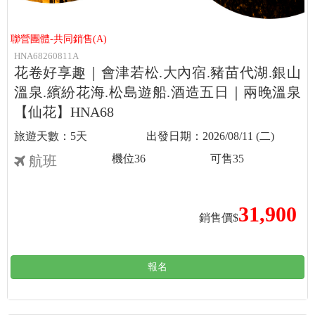
聯營團體-共同銷售(A)
HNA68260811A
花卷好享趣｜會津若松.大內宿.豬苗代湖.銀山
溫泉.繽紛花海.松島遊船.酒造五日｜兩晚溫泉
【仙花】HNA68
5天
2026/08/11 (二)
機位
36
可售
35
航班
31,900
銷售價$
報名