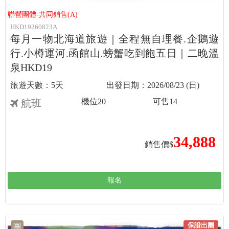
聯營團體-共同銷售(A)
HKD19260823A
每月一物北海道旅遊｜全程無自理餐.企鵝遊
行.小樽運河.函館山.螃蟹吃到飽五日｜二晚溫
泉HKD19
5天
2026/08/23 (日)
機位
20
可售
14
航班
34,888
銷售價$
報名
保證出團
團