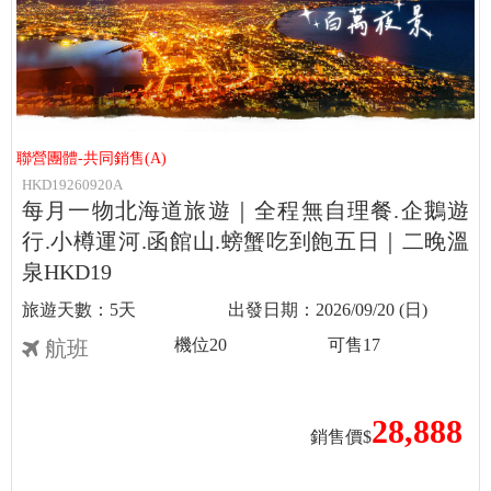
聯營團體-共同銷售(A)
HKD19260920A
每月一物北海道旅遊｜全程無自理餐.企鵝遊
行.小樽運河.函館山.螃蟹吃到飽五日｜二晚溫
泉HKD19
5天
2026/09/20 (日)
機位
20
可售
17
航班
28,888
銷售價$