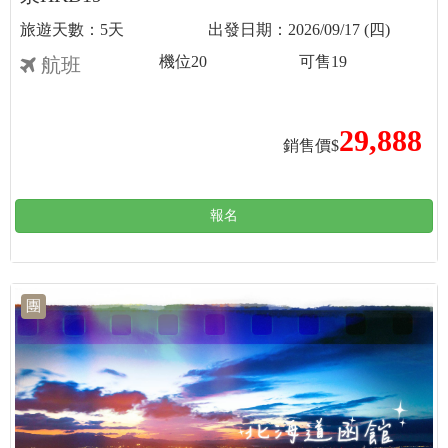
5天
2026/09/17 (四)
機位
20
可售
19
航班
29,888
銷售價$
報名
團