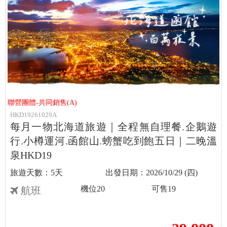
聯營團體-共同銷售(A)
HKD19261029A
每月一物北海道旅遊｜全程無自理餐.企鵝遊
行.小樽運河.函館山.螃蟹吃到飽五日｜二晚溫
泉HKD19
5天
2026/10/29 (四)
機位
20
可售
19
航班