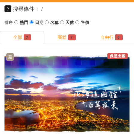
搜尋條件：
7
7
0
保證出團
團