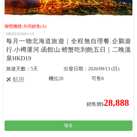
聯營團體-共同銷售(A)
HKD19260913A
每月一物北海道旅遊｜全程無自理餐.企鵝遊
行.小樽運河.函館山.螃蟹吃到飽五日｜二晚溫
泉HKD19
5天
2026/09/13 (日)
機位
20
可售
8
航班
28,888
銷售價$
報名