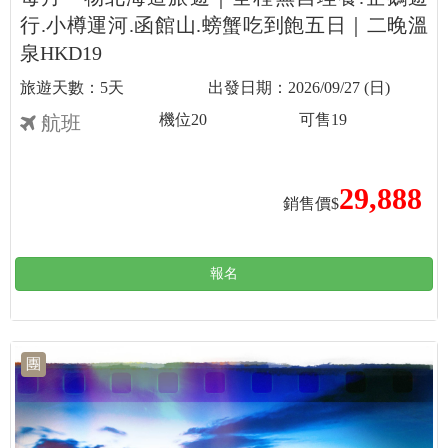
行.小樽運河.函館山.螃蟹吃到飽五日｜二晚溫
泉HKD19
5天
2026/09/27 (日)
機位
20
可售
19
航班
29,888
銷售價$
報名
團