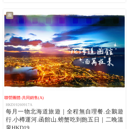
團
聯營團體-共同銷售(A)
HKD19260917A
每月一物北海道旅遊｜全程無自理餐.企鵝遊
行.小樽運河.函館山.螃蟹吃到飽五日｜二晚溫
泉HKD19