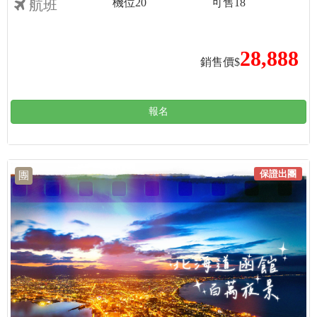
機位
20
可售
18
航班
28,888
銷售價$
報名
保證出團
團