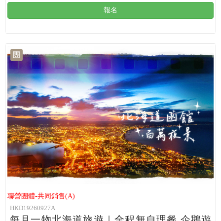
報名
團
聯營團體-共同銷售(A)
HKD19260927A
每月一物北海道旅遊｜全程無自理餐.企鵝遊