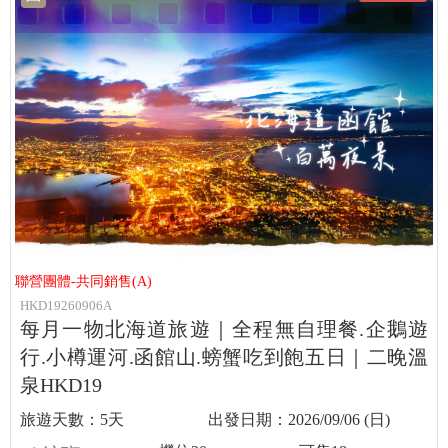
聯營團體-共同銷售(A)
HKD19260906A
每月一物北海道旅遊｜全程無自理餐.企鵝遊
行.小樽運河.函館山.螃蟹吃到飽五日｜二晚溫
泉HKD19
5天
2026/09/06 (日)