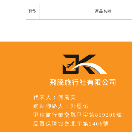
類型
產品名稱
代表人：何麗美
網站聯絡人：郭恩佑
甲種旅行業交觀甲字第819200號
品質保障協會北字第2406號