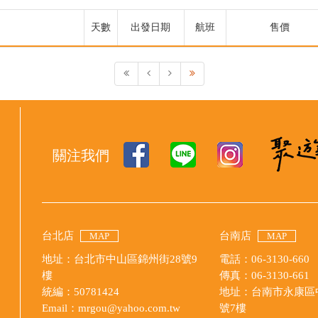
天數
出發日期
航班
售價
關注我們
台北店
台南店
MAP
MAP
地址：台北市中山區錦州街28號9
電話：06-3130-660
樓
傳真：06-3130-661
統編：50781424
地址：台南市永康區中
Email：mrgou@yahoo.com.tw
號7樓