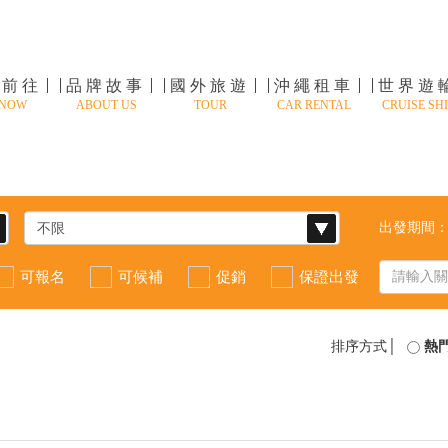
速前往
品牌故事
國外旅遊
沖繩租車
世界遊
 NOW
ABOUT US
TOUR
CAR RENTAL
CRUISE SHI
出發期間
可報名
可候補
促銷
保證出發
排序方式│
熱