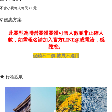
不含小費每人每天300元
優惠方案
此團型為聯營團體團體可售人數並非正確人
數，如需報名請加入官方LINE@或電洽，感
謝您。
促銷不二價-旅展不適用
行程說明