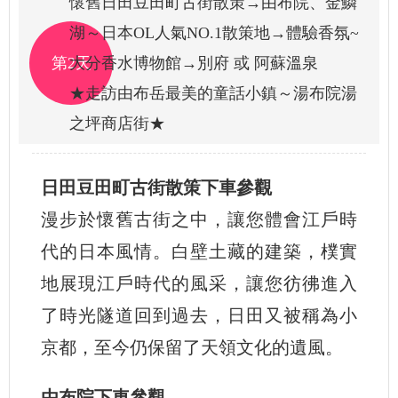
懷舊日田豆田町古街散策→由布院、金鱗
湖～日本OL人氣NO.1散策地→體驗香氛~
第2天
大分香水博物館→別府 或 阿蘇溫泉
★走訪由布岳最美的童話小鎮～湯布院湯
之坪商店街★
日田豆田町古街散策下車參觀
漫步於懷舊古街之中，讓您體會江戶時
代的日本風情。白壁土藏的建築，樸實
地展現江戶時代的風采，讓您彷彿進入
了時光隧道回到過去，日田又被稱為小
京都，至今仍保留了天領文化的遺風。
由布院下車參觀