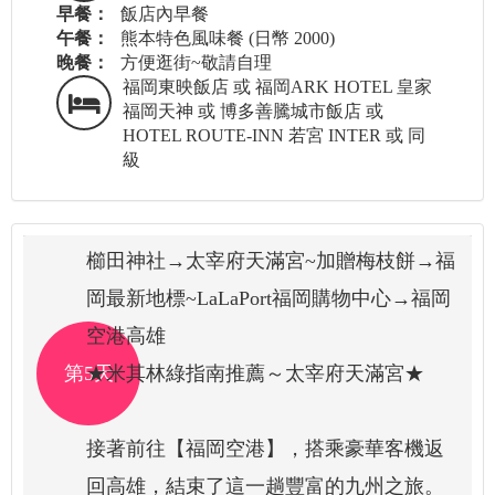
早餐：
飯店內早餐
午餐：
熊本特色風味餐 (日幣 2000)
晚餐：
方便逛街~敬請自理
福岡東映飯店 或 福岡ARK HOTEL 皇家
福岡天神 或 博多善騰城市飯店 或
HOTEL ROUTE-INN 若宮 INTER 或 同
級
櫛田神社→太宰府天滿宮~加贈梅枝餅→福
岡最新地標~LaLaPort福岡購物中心→福岡
空港高雄
第5天
★米其林綠指南推薦～太宰府天滿宮★
接著前往【福岡空港】，搭乘豪華客機返
回高雄，結束了這一趟豐富的九州之旅。