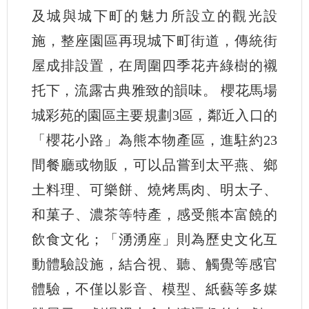
及城與城下町的魅力所設立的觀光設
施，整座園區再現城下町街道，傳統街
屋成排設置，在周圍四季花卉綠樹的襯
托下，流露古典雅致的韻味。 櫻花馬場
城彩苑的園區主要規劃3區，鄰近入口的
「櫻花小路」為熊本物產區，進駐約23
間餐廳或物販，可以品嘗到太平燕、鄉
土料理、可樂餅、燒烤馬肉、明太子、
和菓子、濃茶等特產，感受熊本富饒的
飲食文化；「湧湧座」則為歷史文化互
動體驗設施，結合視、聽、觸覺等感官
體驗，不僅以影音、模型、紙藝等多媒