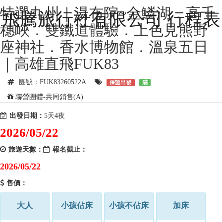
特選九州｜湯布院~金鱗湖．高千
飛騰旅行社有限公司 行程表
穗峽．雙鐵道體驗．上色見熊野
座神社．香水博物館．溫泉五日
｜高雄直飛FUK83
團號：FUK83260522A
保證出發
滿
聯營團體-共同銷售(A)
出發日期：
5天4夜
2026/05/22
旅遊天數：
報名截止：
2026/05/22
售價：
大人
小孩佔床
小孩不佔床
加床