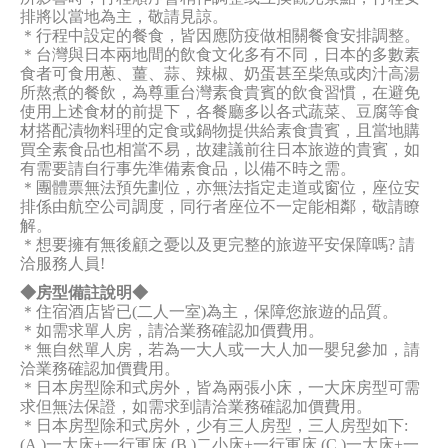
排將以當地為主，敬請見諒。
＊行程中設定的餐食，皆因應防疫做相關餐食安排調整。
＊台灣與日本兩地間的飲食文化多有不同，日本的多數素
食者可食用蔥、薑、蒜、辣椒、奶蛋甚至柴魚或肉汁高湯
所熬煮的餐飲，為尊重台灣素食貴賓的飲食習慣，在避免
使用上述食材的前提下，各餐廳多以各式蔬菜、豆腐等食
材搭配漬物料理的定食或鍋物提供給素食貴賓，且當地購
買全素食品也相當不易，故建議前往日本旅遊的貴賓，如
有需要請自行事先準備素食品，以備不時之需。
＊團體票無法預先劃位，亦無法指定走道或窗位，座位安
排係由航空公司調度，同行者座位不一定能相鄰，敬請瞭
解。
＊想要擁有無後顧之憂以及更完整的旅遊平安保障嗎? 請
洽服務人員!
◆房型備註說明◆
＊住宿酒店皆已(二人一室)為主，保障您旅遊的品質。
＊如需求單人房，請洽業務確認加價費用。
＊無自然單人房，若為一大人或一大人加一嬰兒參加，請
洽業務確認加價費用。
＊日本房型除和式房外，皆為兩張小床，一大床房型可需
求但無法保證，如需求到請洽業務確認加價費用。
＊日本房型除和式房外，少有三人房型，三人房型如下:
(A.)一大床+一行軍床 (B.)二小床+一行軍床 (C.)一大床+一