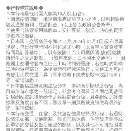
◆行程備註說明◆
＊本行程最低出團人數為16人以上(含)。
＊因應疫情期間，抵達機場應提前至3-4小時，以利相關檢
驗及通關順利，敬請配合。(以上皆以政府公告為準)。
＊使用合法營業用綠牌車，安排專業、親切、貼心的資深
導遊為您服務。
＊日本國土交通省於令和6年4月(2024年04月1日)發布最新
規定，每日行車時間不得超過10小時（以自車庫實際發車
時間為計算基準），以有效防止巴士司機因過(疲)勞駕駛
所衍生之交通狀況。 （資料來源：日本國土交通省）； 因
應國土交通省發布之巴士工時限制變嚴謹，若超時的司機
工時的遊程部分，為使團體行程圓滿進行，交通工具可能
會使用大眾交通工具（電車或地下鐵或接駁車或計程車）
等，敬請知悉！
＊日本飯店並無實際星級分等，本網頁所顯現之分級，為
目前旅遊市場之一般認定，並參考台灣及日本兩地間數個
訂房網站資訊後所給予之客觀綜合分級，且各網站之評量
標準及角度各有不同，難以單一網頁所載資訊做為最終評
鑑，敬請瞭解。
＊本行程交通、住宿、及旅遊點儘量忠於原行程；若遇特
殊情況如船、交通阻塞、觀光景點休假、住宿飯店調整或
因季節的交替及飯店確認的關係，以及其他不可抗拒因素
所影響時，行程順序會稍作調整或互換觀光景點，行程安