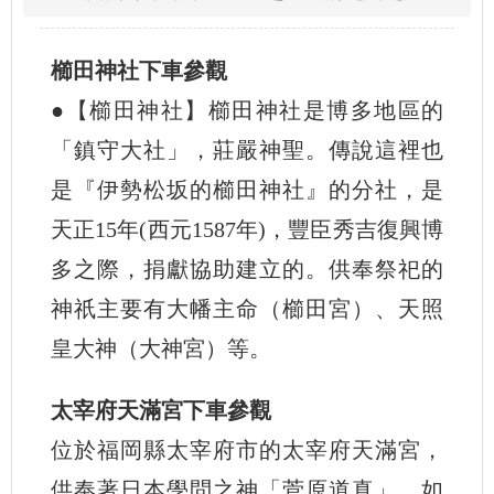
櫛田神社下車參觀
●【櫛田神社】櫛田神社是博多地區的
「鎮守大社」，莊嚴神聖。傳說這裡也
是『伊勢松坂的櫛田神社』的分社，是
天正15年(西元1587年)，豐臣秀吉復興博
多之際，捐獻協助建立的。供奉祭祀的
神祇主要有大幡主命（櫛田宮）、天照
皇大神（大神宮）等。
太宰府天滿宮下車參觀
位於福岡縣太宰府市的太宰府天滿宮，
供奉著日本學問之神「菅原道真」，如