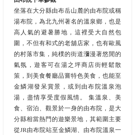
坐落在大分縣由布岳山麓的由布院或稱
湯布院，為北九州著名的溫泉鄉，也是
高人氣的避暑勝地，這裡受大自然包
圍，不但有和式的老舖店家，也有歐風
的村落市集，純樸的街道瀰漫著悠閒的
氣氛，遊客可在湯之坪商店街輕鬆散
策，到美食餐廳品嘗特色美食，也能至
金鱗湖發呆賞景，或到由布院溫泉泡
湯，盡情享受度假風情。 集溫泉、美
食、宿泊、觀景於一身的由布院，是大
分縣相當熱門的遊樂景地，其範圍主要
從JR由布院站至金鱗湖、由布院溫泉一