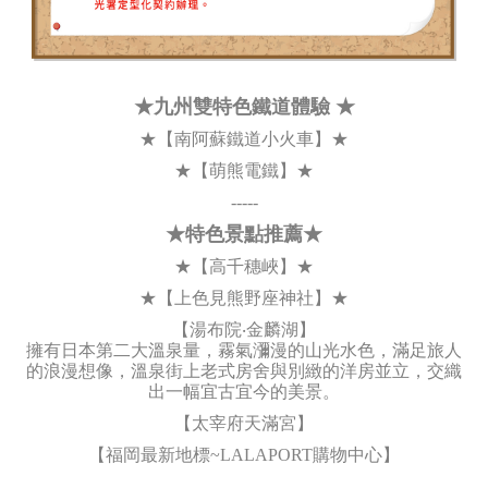
★九州雙特色鐵道體驗 ★
★【南阿蘇鐵道小火車】★
★【萌熊電鐵】★
-----
★特色景點推薦★
★【高千穗峽】★
★【上色見熊野座神社】★
【湯布院‧金麟湖】
擁有日本第二大溫泉量，霧氣瀰漫的山光水色，滿足旅人
的浪漫想像，溫泉街上老式房舍與別緻的洋房並立，交織
出一幅宜古宜今的美景。
【太宰府天滿宮】
【福岡最新地標~LALAPORT購物中心】
----