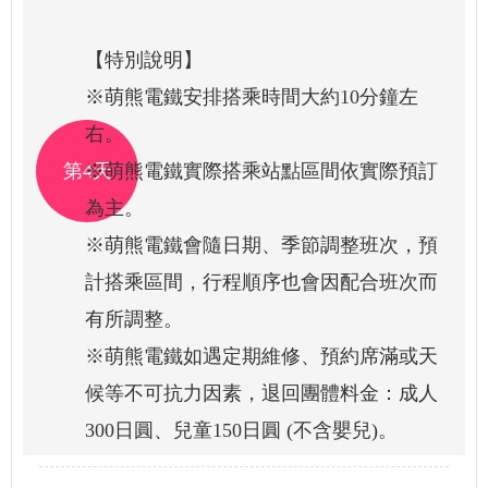
【特別說明】
※萌熊電鐵安排搭乘時間大約10分鐘左
右。
第4天
※萌熊電鐵實際搭乘站點區間依實際預訂
為主。
※萌熊電鐵會隨日期、季節調整班次，預
計搭乘區間，行程順序也會因配合班次而
有所調整。
※萌熊電鐵如遇定期維修、預約席滿或天
候等不可抗力因素，退回團體料金：成人
300日圓、兒童150日圓 (不含嬰兒)。