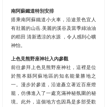
南阿蘇鐵道特別安排
搭乘南阿蘇鐵道小火車，沿途景色宜人
有壯麗的山岳.美麗的溪谷及當季綠油油
的稻田 清新透涼的水源 ，令人感到心曠
神怡。
上色見熊野座神社入內參觀
前往參拜上色見熊野座神社，這裡是位
於熊本縣阿蘇地區的知名能量勝地之
一。漫步於參道，沿途矗立著近百座燈
籠，仿佛進入了一處充滿神秘氛圍的秘
境。此外，這個地方也因爲是多部受歡