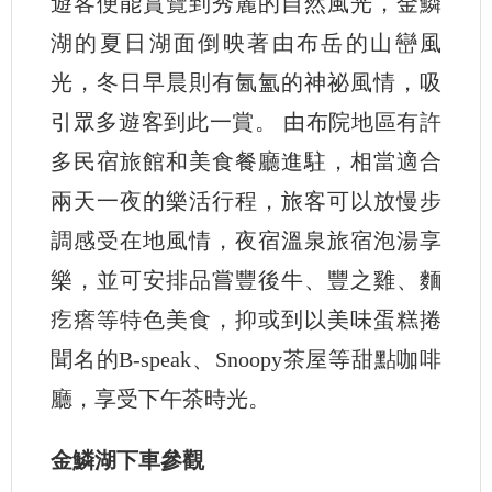
遊客便能賞覽到秀麗的自然風光，金鱗
湖的夏日湖面倒映著由布岳的山巒風
光，冬日早晨則有氤氳的神祕風情，吸
引眾多遊客到此一賞。 由布院地區有許
多民宿旅館和美食餐廳進駐，相當適合
兩天一夜的樂活行程，旅客可以放慢步
調感受在地風情，夜宿溫泉旅宿泡湯享
樂，並可安排品嘗豐後牛、豐之雞、麵
疙瘩等特色美食，抑或到以美味蛋糕捲
聞名的B-speak、Snoopy茶屋等甜點咖啡
廳，享受下午茶時光。
金鱗湖下車參觀