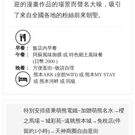
迎的漫畫作品的場景而聲名大噪，吸引
了來自全國各地的粉絲前來朝聖。
早餐：
飯店內早餐
午餐：
阿蘇風味御膳 或 特色鄉土風味餐
(日幣 2000 )
晚餐：
方便逛街~敬請自理
熊本ARK (全館WIFI) 或 熊本MY STAY
或 熊本河畔 或 同級
特別安排搭乘萌熊電鐵~加贈萌熊名水→櫻
之馬場～城彩苑~遠眺熊本城→免稅店(停
留約1小時)→天神商圈自由逛街