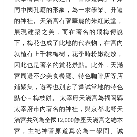
同中國孔廟的形象，為一求學業、升遷
的神社。天滿宮有著華麗的朱紅殿堂，
展現建築之美，而在著名的飛梅傳說
下，梅花也成了此地的代表物，在宮內
就植有上千株梅樹，花季時粉嫩綻放，
因此也是著名的賞花景點。此外，天滿
宮周邊不少美食餐廳、特色咖啡店等店
鋪聚集，遊客也別忘了嘗試當地的特色
點心－梅枝餅。 太宰府天滿宮為福岡縣
太宰府市內著名的神社，與京都北野天
滿宮共列為全國12,000餘座天滿宮之總本
宮，主祀神菅原道真公為一學問、誠