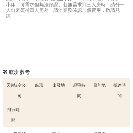
小床....可需求但無法保證。若無需求到三人房時，請分一
人出來須補單人房差，請洽業務確認加價費用，敬請見
諒！
航班參考
天數
航空公
航班
出發地
起飛時
目的地
抵達時
司
間
間
飛行時
間