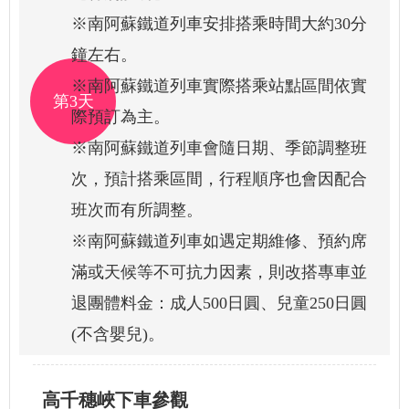
※南阿蘇鐵道列車安排搭乘時間大約30分
鐘左右。
※南阿蘇鐵道列車實際搭乘站點區間依實
第3天
際預訂為主。
※南阿蘇鐵道列車會隨日期、季節調整班
次，預計搭乘區間，行程順序也會因配合
班次而有所調整。
※南阿蘇鐵道列車如遇定期維修、預約席
滿或天候等不可抗力因素，則改搭專車並
退團體料金：成人500日圓、兒童250日圓
(不含嬰兒)。
高千穗峽下車參觀