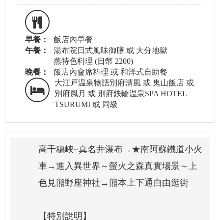
早餐：
飯店內早餐
午餐：
湯布院日式風味御膳 或 大分地獄
蒸特色料理 (日幣 2200)
晚餐：
飯店內會席料理 或 和洋式自助餐
大江戸温泉物語別府清風 或 鬼山飯店 或
別府風月 或 別府鉄輪温泉SPA HOTEL
TSURUMI 或 同級
高千穗峽~真名井瀑布→★南阿蘇鐵道小火
車→進入異世界～螢火之森真實場景～上
色見熊野座神社→熊本上下通自由逛街
【特別說明】