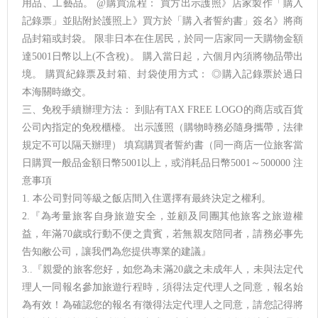
用品、工藝品。 @購買流程： 買方出示護照》店家製作「購入
記錄票」並貼附於護照上》買方於「購入者誓約書」簽名》將商
品封箱或封袋。 限非日本在住居民，於同一店家同一天購物金額
達5001日幣以上(不含稅)。 購入當日起，六個月內須將物品帶出
境。 購買紀錄票及封箱、封袋使用方式： ◎購入記錄票於過日
本海關時繳交。
三、免稅手續辦理方法： 到貼有TAX FREE LOGO的商店或百貨
公司內指定的免稅櫃檯。 出示護照（購物時務必隨身攜帶，法律
規定不可以隔天辦理） 填寫購買者誓約書（同一商店一位旅客當
日購買一般品金額日幣5001以上，或消耗品日幣5001～500000 注
意事項
1. 本公司對同等級之飯店間入住選擇有最終決定之權利。
2.『為考量旅客自身旅遊安全，並顧及同團其他旅客之旅遊權
益，年滿70歲或行動不便之貴賓，若無親友陪同者，請務必事先
告知敝公司，讓我們為您提供專業的建議』
3..『親愛的旅客您好，如您為未滿20歲之未成年人，未與法定代
理人一同報名參加旅遊行程時，須得法定代理人之同意，報名始
為有效！為確認您的報名有徵得法定代理人之同意，請您記得將