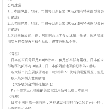
公司建議:
1.日本團導遊、領隊、司機每日新台幣:300元(如有特殊團型會另
行備註)
2.琉球團導遊、領隊、司機每日新台幣:300元(如有特殊團型會另
行備註)
3.床頭無須放置小費，房間吧台上零食及冰箱小瓶酒、飲料等取
用請自行登記再至櫃台結帳。但茶包則為免費。
《電壓》
日本的家庭電源是100伏特AC，但是頻率卻有兩種。日本的東
部地區的頻率為50赫茲，日 本的西部地區的頻率為60赫茲
各大城市的主要飯店都有100伏特和220伏特的電源插座，但是
一般只能夠插入雙腳插頭
（大多數與台灣插孔相類似）
P.S 不要求三孔插座的美國電器用品可以在日本使用
《時差》
日本全國同屬一個時區，格林威治標準時間(G.M.T.)+9小時，
台灣時刻+1小時