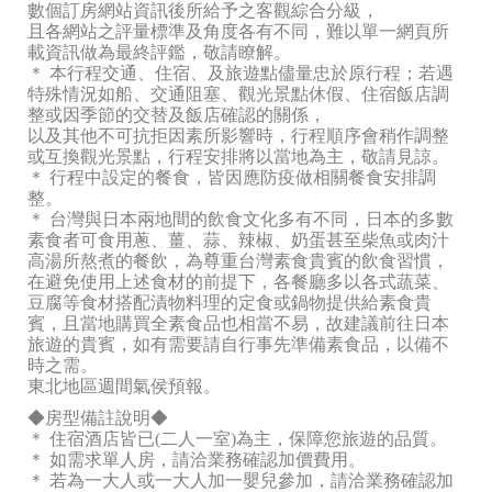
數個訂房網站資訊後所給予之客觀綜合分級，
且各網站之評量標準及角度各有不同，難以單一網頁所
載資訊做為最終評鑑，敬請瞭解。
＊ 本行程交通、住宿、及旅遊點儘量忠於原行程；若遇
特殊情況如船、交通阻塞、觀光景點休假、住宿飯店調
整或因季節的交替及飯店確認的關係，
以及其他不可抗拒因素所影響時，行程順序會稍作調整
或互換觀光景點，行程安排將以當地為主，敬請見諒。
＊ 行程中設定的餐食，皆因應防疫做相關餐食安排調
整。
＊ 台灣與日本兩地間的飲食文化多有不同，日本的多數
素食者可食用蔥、薑、蒜、辣椒、奶蛋甚至柴魚或肉汁
高湯所熬煮的餐飲，為尊重台灣素食貴賓的飲食習慣，
在避免使用上述食材的前提下，各餐廳多以各式蔬菜、
豆腐等食材搭配漬物料理的定食或鍋物提供給素食貴
賓，且當地購買全素食品也相當不易，故建議前往日本
旅遊的貴賓，如有需要請自行事先準備素食品，以備不
時之需。
東北地區週間氣侯預報。
◆房型備註說明◆
＊ 住宿酒店皆已(二人一室)為主，保障您旅遊的品質。
＊ 如需求單人房，請洽業務確認加價費用。
＊ 若為一大人或一大人加一嬰兒參加，請洽業務確認加