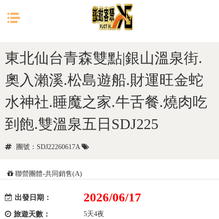
目前位置：
首頁
日本
東北
東北仙台青森雙點|銀山溫泉街.
奧入瀨溪.松島遊船.財運旺金蛇
水神社.睡魔之家.牛舌餐.燒肉吃
到飽.雙溫泉五日SDJ225
團號：SDJ22260617A
聯營團體-共同銷售(A)
2026/06/17
出發日期：
旅遊天數：
5天4夜