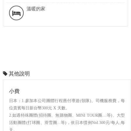
溫暖的家
其他說明
小費
日本：1.參加本公司團體行程應付導遊(領隊)、司機服務費，每
位貴賓每日新台幣300元 X 天數。
2.如遇特殊團體(招待團、無購物團、MINI TOUR團....等)、大型
活動團體(打球團、滑雪團...等)，依日本慣例Ntd.300元/每人,每
天。