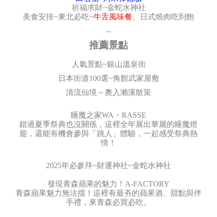
祈福求財~金蛇水神社
美食安排~東北必吃~
牛舌風味餐
、日式燒肉吃到飽
--
推薦景點
人氣景點~銀山溫泉街
日本街道100選~角館武家屋敷
清流仙境～奧入瀨溪散策
睡魔之家WA・RASSE
錯過夏季祭典也沒關係，這裡全年展出華麗的睡魔燈
籠，還能有機會參與「跳人」體驗，一起感受祭典熱
情！
2025年必參拜~財運神社~金蛇水神社
發現青森蘋果的魅力！A-FACTORY
青森蘋果魅力無法擋！這裡有最夯的蘋果酒、甜點與伴
手禮，來青森必買必吃。