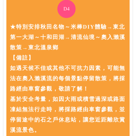
D4
★特別安排秋田名物～米棒DIY體驗→東北
第一大湖～十和田湖→清流仙境～奧入瀨溪
散策→東北溫泉鄉
【備註】
如遇天候不佳或其他不可抗力因素，可能無
法在奧入瀨溪流的每個景點停留散策，將採
路經由車窗參觀，敬請了解！
基於安全考量，如因大雨或積雪過深或路面
凍結無法行走時，將採路經由車窗參觀，並
停留途中的石之戶休息站，讓您近距離欣賞
溪流景色。