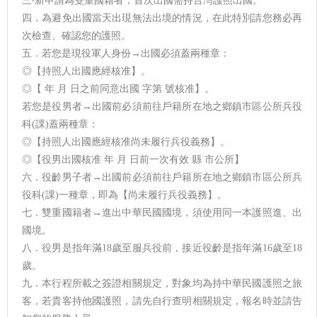
三‧新申請為雙重國籍者，首次出國需持台灣護照出國。
四．為避免出國當天出現無法出境的情況，在此特別請您務必再
次檢查、確認您的護照。
五．若您是現役軍人身份→出國必須蓋兩種章：
◎【持照人出國應經核准】。
◎【 年 月 日之前同意出國 字第 號核准】。
若您是役男者→出國前必須前往戶籍所在地之鄉鎮市區公所兵役
科(課)蓋兩種章：
◎【持照人出國應經核准尚未履行兵役義務】。
◎【役男出國核准 年 月 日前一次有效 縣 市公所】
六．役齡男子者→出國前必須前往戶籍所在地之鄉鎮市區公所兵
役科(課)一種章，即為【尚未履行兵役義務】。
七．雙重國籍者→進出中華民國國境，須使用同一本護照進、出
國境。
八．役男是指年滿18歲至服兵役前，接近役齡是指年滿16歲至18
歲。
九．本行程所載之簽證相關規定，對象均為持中華民國護照之旅
客，若貴客持他國護照，請先自行查明相關規定，報名時並請告