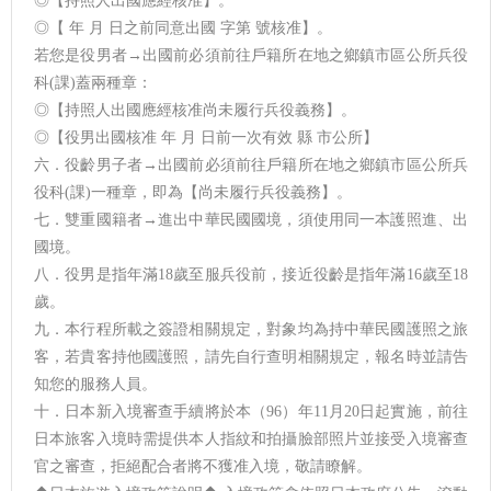
◎【持照人出國應經核准】。
◎【 年 月 日之前同意出國 字第 號核准】。
若您是役男者→出國前必須前往戶籍所在地之鄉鎮市區公所兵役
科(課)蓋兩種章：
◎【持照人出國應經核准尚未履行兵役義務】。
◎【役男出國核准 年 月 日前一次有效 縣 市公所】
六．役齡男子者→出國前必須前往戶籍所在地之鄉鎮市區公所兵
役科(課)一種章，即為【尚未履行兵役義務】。
七．雙重國籍者→進出中華民國國境，須使用同一本護照進、出
國境。
八．役男是指年滿18歲至服兵役前，接近役齡是指年滿16歲至18
歲。
九．本行程所載之簽證相關規定，對象均為持中華民國護照之旅
客，若貴客持他國護照，請先自行查明相關規定，報名時並請告
知您的服務人員。
十．日本新入境審查手續將於本（96）年11月20日起實施，前往
日本旅客入境時需提供本人指紋和拍攝臉部照片並接受入境審查
官之審查，拒絕配合者將不獲准入境，敬請瞭解。