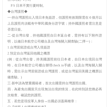
P.S 日本不實行夏時制。
◆台灣護照◆
一‧持台灣護照出入境日本免簽證，但護照有效期限需在６個月以
上且護照尚須載有中華民國身分證字號；持外國護照者需注意是
否需日簽。
二‧從台灣出發，持他國護照自日本返台者，需持有以下附件證
明，以備日本航空公司櫃台及台灣海關入關查驗(二擇一)：
1.台灣居留證或台灣入境簽證
2.預定自台灣返回他國之機票
(例：從台灣出發，持美國護照前往日本者，自日本出境回台灣
時，在日本航空公司櫃台辦理check in手續，以及台灣海關入關
時，需出示台灣居留證或台灣護照，或從台灣返回美國之機票以
備查驗。)
三‧新申請為雙重國籍者，首次出國需持台灣護照出國。
四．為避免出國當天出現無法出境的情況，在此特別請您務必再
次檢查、確認您的護照。
五．若您是現役軍人身份→出國必須蓋兩種章：