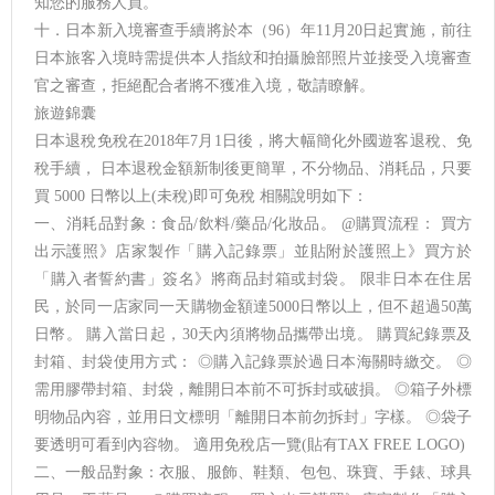
知您的服務人員。
十．日本新入境審查手續將於本（96）年11月20日起實施，前往
日本旅客入境時需提供本人指紋和拍攝臉部照片並接受入境審查
官之審查，拒絕配合者將不獲准入境，敬請瞭解。
旅遊錦囊
日本退稅免稅在2018年7月1日後，將大幅簡化外國遊客退稅、免
稅手續， 日本退稅金額新制後更簡單，不分物品、消耗品，只要
買 5000 日幣以上(未稅)即可免稅 相關說明如下：
一、消耗品對象：食品/飲料/藥品/化妝品。 @購買流程： 買方
出示護照》店家製作「購入記錄票」並貼附於護照上》買方於
「購入者誓約書」簽名》將商品封箱或封袋。 限非日本在住居
民，於同一店家同一天購物金額達5000日幣以上，但不超過50萬
日幣。 購入當日起，30天內須將物品攜帶出境。 購買紀錄票及
封箱、封袋使用方式： ◎購入記錄票於過日本海關時繳交。 ◎
需用膠帶封箱、封袋，離開日本前不可拆封或破損。 ◎箱子外標
明物品內容，並用日文標明「離開日本前勿拆封」字樣。 ◎袋子
要透明可看到內容物。 適用免稅店一覽(貼有TAX FREE LOGO)
二、一般品對象：衣服、服飾、鞋類、包包、珠寶、手錶、球具