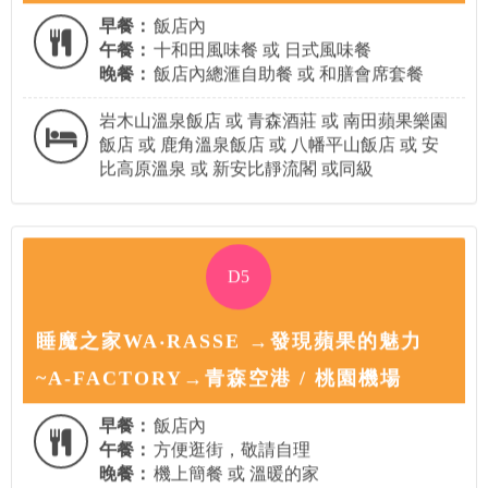
早餐：
飯店內
午餐：
十和田風味餐 或 日式風味餐
晚餐：
飯店內總滙自助餐 或 和膳會席套餐
岩木山溫泉飯店 或 青森酒莊 或 南田蘋果樂園
飯店 或 鹿角溫泉飯店 或 八幡平山飯店 或 安
比高原溫泉 或 新安比靜流閣 或同級
D5
睡魔之家WA‧RASSE →發現蘋果的魅力
~A-FACTORY→青森空港 / 桃園機場
早餐：
飯店內
午餐：
方便逛街，敬請自理
晚餐：
機上簡餐 或 溫暖的家