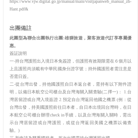
https://www.vjw.digital.go.jp/manual/main/visitjapanweb_manual_zh-
Hant.pdf&
出團備註
此團型為聯合出團執行出團:雄獅旅遊，聚客旅遊代訂享專屬優
惠。
簽証說明
一‧持台灣護照出入境日本免簽證，但護照有效期限需在６個月以
上且護照尚須載有中華民國身分證字號；持外國護照者需注意是
否需日簽。
二‧從台灣出發，持他國護照自日本返台者，需持有以下附件證
明，以備日本航空公司櫃台及台灣海關入關查驗(二擇一)： 1.台
灣居留證或台灣入境簽證 2.預定自台灣返回他國之機票 (例：從
台灣出發，持美國護照前往日本者，自日本出境回台灣時，在日
本航空公司櫃台辦理check in手續，以及台灣海關入關時，需出
示台灣居留證或台灣護照，或從台灣返回美國之機票以備查
驗。)