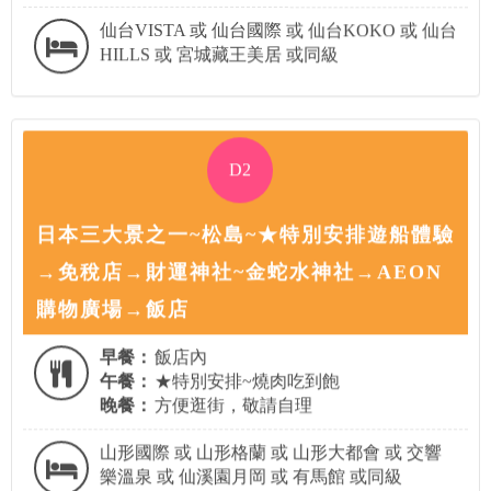
仙台VISTA 或 仙台國際 或 仙台KOKO 或 仙台
HILLS 或 宮城藏王美居 或同級
D2
日本三大景之一~松島~★特別安排遊船體驗
→免稅店→財運神社~金蛇水神社→AEON
購物廣場→飯店
早餐：
飯店內
午餐：
★特別安排~燒肉吃到飽
晚餐：
方便逛街，敬請自理
山形國際 或 山形格蘭 或 山形大都會 或 交響
樂溫泉 或 仙溪園月岡 或 有馬館 或同級