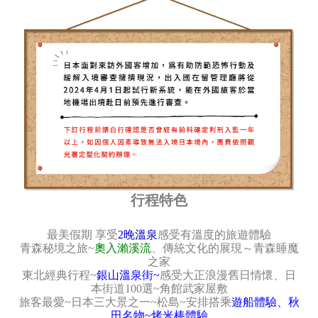
行程特色
最美假期 享受
2晚溫泉
感受有溫度的旅遊體驗
青森秘境之旅~
奧入瀨溪流
、傳統文化的展現～青森睡魔
之家
東北經典行程~
銀山溫泉街~
感受大正浪漫舊日情懷、日
本街道100選~角館武家屋敷
旅客最愛~日本三大景之一~松島~安排搭乘
遊船體驗、秋
田名物~烤米棒體驗