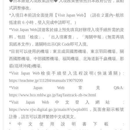
◆日本旅遊入境政策說明◆ 入境政策會依照日本政府公告，滾動
式調整修改。
*入境日本前請全面使用【Visit Japan Web】（請在２週內~航班
抵達前 6 小時，登入完成申請即可。）
*Visit Japan Web請遊客於線上預先填寫好辦理入境手續所需的資
料，包括「檢疫」、「出入境審查」、「海關申報」(無需再填
寫紙本文件)，過關時出示QR Code即可入境。
*目前可以使用的機場：東京成田國際機場、東京羽田機場、關
西國際機場、中部國際機場、福岡機場、北海道新千歲機場、那
霸(琉球沖繩)機場。
*Visit Japan Web檢疫手續登入流程說明(快速通關) :
https://teachme.jp/111284/manuals/19079200
*Visit Japan Web常見Q&A:
https://www.hco.mhlw.go.jp/faq/fasttrack-zh-tw.html
*Visit Japan Web中文登入網站 :
https://www.vjw.digital.go.jp/main/#/vjwplo001，頁面會顯示帳號
註冊，語言可以選擇繁體中文或英文。
*中文使用說明書下載 :