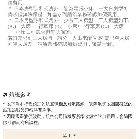
價費用。
＊ 日本房型除和式房外，皆為兩張小床，一大床房型可
需求但無法保證，如需求到請洽業務確認加價費用。
＊ 日本房型除和式房外，少有三人房型，三人房型如下:
(A.)一大床+一行軍床 (B.)二小床+一行軍床 (C.)一大床
+一小床....可需求但無法保證。
若無需求到三人房時，請分一人出來配房 或 需求單人房
補單人房差，請洽業務確認加價費用，敬請理解。
航班參考
* 以下為本行程預訂的航空班機及飛航路線，實際航班以團體確認的
航班編號與飛行時間為準。
* 因應國際油價波動，航空公司隨機票所增收燃油附加費用，會隨國
際油價而有所調整。
1