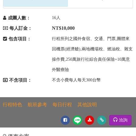
成團人數：
16人
NT$10,000
每人訂金：
包含項目：
行程所列之國外食宿、交通、門票,團體來
回機票(經濟艙),兩地機場稅、燃油稅、雜支
操作費,250萬旅行社綜合責任保險+10萬意
外醫療險
不含項目：
不含小費每人每天300台幣
行程特色
航班參考
每日行程
其他說明
洽詢