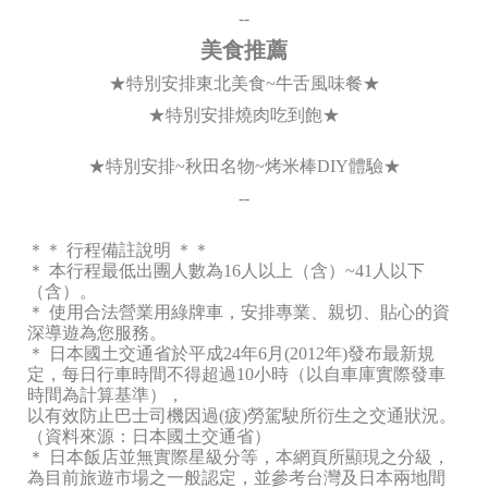
--
美食推薦
★特別安排東北美食~牛舌風味餐★
★特別安排燒肉吃到飽★
★特別安排~秋田名物~烤米棒DIY體驗★
--
＊＊ 行程備註說明 ＊＊
＊ 本行程最低出團人數為16人以上（含）~41人以下
（含）。
＊ 使用合法營業用綠牌車，安排專業、親切、貼心的資
深導遊為您服務。
＊ 日本國土交通省於平成24年6月(2012年)發布最新規
定，每日行車時間不得超過10小時（以自車庫實際發車
時間為計算基準），
以有效防止巴士司機因過(疲)勞駕駛所衍生之交通狀況。
（資料來源：日本國土交通省）
＊ 日本飯店並無實際星級分等，本網頁所顯現之分級，
為目前旅遊市場之一般認定，並參考台灣及日本兩地間