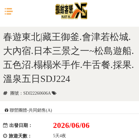
目前位置：
首頁
日本
東北
春遊東北|藏王御釜.會津若松城.
大內宿.日本三景之一~松島遊船.
五色沼.榻榻米手作.牛舌餐.採果.
溫泉五日SDJ224
團號：SDJ22260606A
聯營團體-共同銷售(A)
2026/06/06
出發日期：
旅遊天數：
5天4夜