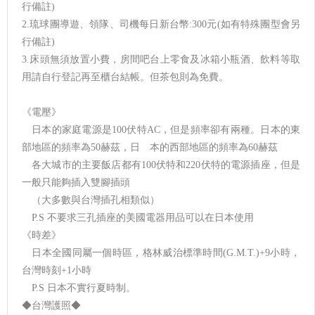
行備註)
2.琉球團導遊、領隊、司機每日新台幣:300元(如有特殊團型會另
行備註)
3.床頭無須放置小費，房間吧台上零食及冰箱小瓶酒、飲料等取
用請自行登記再至櫃台結帳。但茶包則為免費。
《電壓》
日本的家庭電源是100伏特AC，但是頻率卻有兩種。日本的東
部地區的頻率為50赫茲，日 本的西部地區的頻率為60赫茲
各大城市的主要飯店都有100伏特和220伏特的電源插座，但是
一般只能夠插入雙腳插頭
（大多數與台灣插孔相類似）
P.S 不要求三孔插座的美國電器用品可以在日本使用
《時差》
日本全國同屬一個時區，格林威治標準時間(G.M.T.)+9小時，
台灣時刻+1小時
P.S 日本不實行夏時制。
◆台灣護照◆