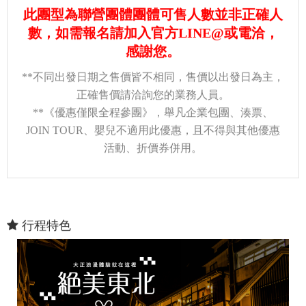
此團型為聯營團體團體可售人數並非正確人
數，如需報名請加入官方LINE@或電洽，
感謝您。
**不同出發日期之售價皆不相同，售價以出發日為主，
正確售價請洽詢您的業務人員。
**《優惠僅限全程參團》，舉凡企業包團、湊票、
JOIN TOUR、嬰兒不適用此優惠，且不得與其他優惠
活動、折價券併用。
行程特色