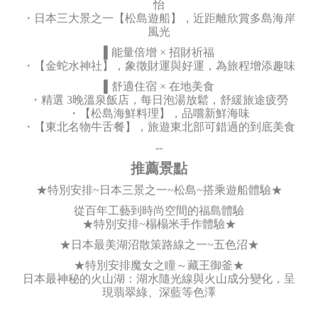
怡
・日本三大景之一【松島遊船】，近距離欣賞多島海岸
風光
▌能量倍增 × 招財祈福
・【金蛇水神社】，象徵財運與好運，為旅程增添趣味
▌舒適住宿 × 在地美食
・精選 3晚溫泉飯店，每日泡湯放鬆，舒緩旅途疲勞
・【松島海鮮料理】，品嚐新鮮海味
・【東北名物牛舌餐】，旅遊東北部可錯過的到底美食
--
推薦景點
★特別安排~日本三景之一~松島~搭乘遊船體驗★
從百年工藝到時尚空間的福島體驗
★特別安排~榻榻米手作體驗★
★日本最美湖沼散策路線之一~五色沼★
★特別安排魔女之瞳～藏王御釜★
日本最神秘的火山湖：湖水隨光線與火山成分變化，呈
現翡翠綠、深藍等色澤