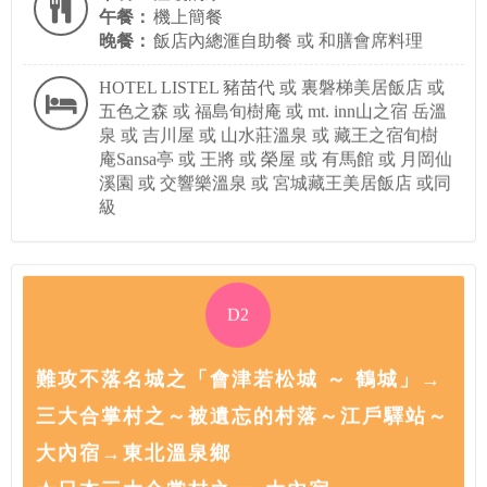
午餐：
機上簡餐
晚餐：
飯店內總滙自助餐 或 和膳會席料理
HOTEL LISTEL 豬苗代 或 裏磐梯美居飯店 或
五色之森 或 福島旬樹庵 或 mt. inn山之宿 岳溫
泉 或 吉川屋 或 山水莊溫泉 或 藏王之宿旬樹
庵Sansa亭 或 王將 或 榮屋 或 有馬館 或 月岡仙
溪園 或 交響樂溫泉 或 宮城藏王美居飯店 或同
級
D2
難攻不落名城之「會津若松城 ～ 鶴城」→
三大合掌村之～被遺忘的村落～江戶驛站～
大內宿→東北溫泉鄉
★日本三大合掌村之一~大內宿