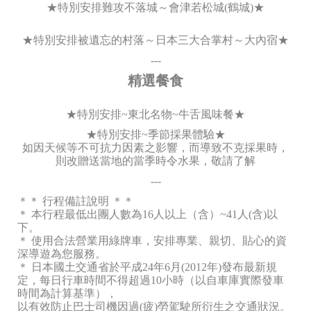
★特別安排難攻不落城～會津若松城(鶴城)★
★特別安排被遺忘的村落～日本三大合掌村～大內宿★
---
精選餐食
★特別安排~東北名物~牛舌風味餐★
★特別安排~季節採果體驗★
如因天候等不可抗力因素之影響，而導致不克採果時，
則改贈送當地​的當季時令水果，敬請了解
---
＊＊ 行程備註說明 ＊＊
＊ 本行程最低出團人數為16人以上（含）~41人(含)以
下。
＊ 使用合法營業用綠牌車，安排專業、親切、貼心的資
深導遊為您服務。
＊ 日本國土交通省於平成24年6月(2012年)發布最新規
定，每日行車時間不得超過10小時（以自車庫實際發車
時間為計算基準），
以有效防止巴士司機因過(疲)勞駕駛所衍生之交通狀況。