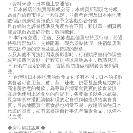
（資料來源：日本國土交通省）
＊ 日本飯店並無實際星級分等，本網頁所顯現之分級，
為目前旅遊市場之一般認定，並參考台灣及日本兩地間
數個訂房網站資訊後所給予之客觀綜合分級，
且各網站之評量標準及角度各有不同，難以單一網頁所
載資訊做為最終評鑑，敬請瞭解。
＊ 本行程交通、住宿、及旅遊點儘量忠於原行程；若遇
特殊情況如船、交通阻塞、觀光景點休假、住宿飯店調
整或因季節的交替及飯店確認的關係，
以及其他不可抗拒因素所影響時，行程順序會稍作調整
或互換觀光景點，行程安排將以當地為主，敬請見諒。
＊ 行程中設定的餐食，皆因應防疫做相關餐食安排調
整。
＊ 台灣與日本兩地間的飲食文化多有不同，日本的多數
素食者可食用蔥、薑、蒜、辣椒、奶蛋甚至柴魚或肉汁
高湯所熬煮的餐飲，為尊重台灣素食貴賓的飲食習慣，
在避免使用上述食材的前提下，各餐廳多以各式蔬菜、
豆腐等食材搭配漬物料理的定食或鍋物提供給素食貴
賓，且當地購買全素食品也相當不易，故建議前往日本
旅遊的貴賓，如有需要請自行事先準備素食品，以備不
時之需。
◆房型備註說明◆