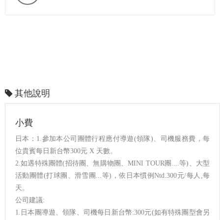
其他說明
小費
日本：1.參加本公司團體行程應付導遊(領隊)、司機服務費，每
位貴賓每日新台幣300元 X 天數。
2.如遇特殊團體(招待團、無購物團、MINI TOUR團....等)、大型
活動團體(打球團、滑雪團...等)，依日本慣例Ntd.300元/每人,每
天。
公司建議:
1.日本團導遊、領隊、司機每日新台幣:300元(如有特殊團型會另