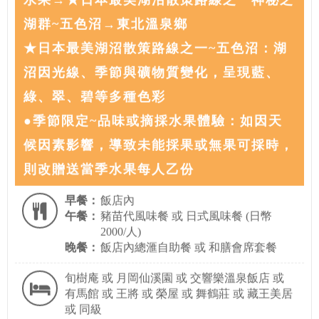
湖群~五色沼→東北溫泉鄉
★日本最美湖沼散策路線之一~五色沼：湖
沼因光線、季節與礦物質變化，呈現藍、
綠、翠、碧等多種色彩
●季節限定~品味或摘採水果體驗：如因天
候因素影響，導致未能採果或無果可採時，
則改贈送當季水果每人乙份
早餐：
飯店內
午餐：
豬苗代風味餐 或 日式風味餐 (日幣
2000/人)
晚餐：
飯店內總滙自助餐 或 和膳會席套餐
旬樹庵 或 月岡仙溪園 或 交響樂溫泉飯店 或
有馬館 或 王將 或 榮屋 或 舞鶴莊 或 藏王美居
或 同級