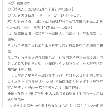
科(課)蓋兩種章：
◎【持照人出國應經核准尚未履行兵役義務】。
◎【役男出國核准 年 月 日前一次有效 縣 市公所】
六．役齡男子者→出國前必須前往戶籍所在地之鄉鎮市區公所兵
役科(課)一種章，即為【尚未履行兵役義務】。
七．雙重國籍者→進出中華民國國境，須使用同一本護照進、出
國境。
八．役男是指年滿18歲至服兵役前，接近役齡是指年滿16歲至18
歲。
九．本行程所載之簽證相關規定，對象均為持中華民國護照之旅
客，若貴客持他國護照，請先自行查明相關規定，報名時並請告
知您的服務人員。
十．日本新入境審查手續將於本（96）年11月20日起實施，前往
日本旅客入境時需提供本人指紋和拍攝臉部照片並接受入境審查
官之審查，拒絕配合者將不獲准入境，敬請瞭解。
◆日本旅遊入境政策說明◆ 入境政策會依照日本政府公告，滾動
式調整修改。
*入境日本前請全面使用【Visit Japan Web】（請在２週內~航班