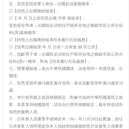
五．若您是現役軍人身份→出國必須蓋兩種章：
◎【持照人出國應經核准】。
◎【 年 月 日之前同意出國 字第 號核准】。
若您是役男者→出國前必須前往戶籍所在地之鄉鎮市區公所兵役
科(課)蓋兩種章：
◎【持照人出國應經核准尚未履行兵役義務】。
◎【役男出國核准 年 月 日前一次有效 縣 市公所】
六．役齡男子者→出國前必須前往戶籍所在地之鄉鎮市區公所兵
役科(課)一種章，即為【尚未履行兵役義務】。
七．雙重國籍者→進出中華民國國境，須使用同一本護照進、出
國境。
八．役男是指年滿18歲至服兵役前，接近役齡是指年滿16歲至18
歲。
九．本行程所載之簽證相關規定，對象均為持中華民國護照之旅
客，若貴客持他國護照，請先自行查明相關規定，報名時並請告
知您的服務人員。
十．日本新入境審查手續將於本（96）年11月20日起實施，前往
日本旅客入境時需提供本人指紋和拍攝臉部照片並接受入境審查