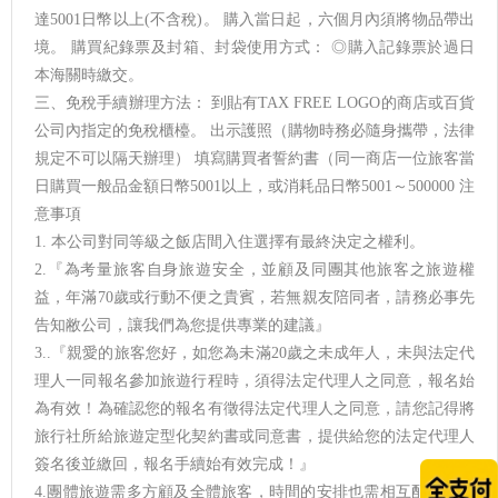
達5001日幣以上(不含稅)。 購入當日起，六個月內須將物品帶出
境。 購買紀錄票及封箱、封袋使用方式： ◎購入記錄票於過日
本海關時繳交。
三、免稅手續辦理方法： 到貼有TAX FREE LOGO的商店或百貨
公司內指定的免稅櫃檯。 出示護照（購物時務必隨身攜帶，法律
規定不可以隔天辦理） 填寫購買者誓約書（同一商店一位旅客當
日購買一般品金額日幣5001以上，或消耗品日幣5001～500000 注
意事項
1. 本公司對同等級之飯店間入住選擇有最終決定之權利。
2.『為考量旅客自身旅遊安全，並顧及同團其他旅客之旅遊權
益，年滿70歲或行動不便之貴賓，若無親友陪同者，請務必事先
告知敝公司，讓我們為您提供專業的建議』
3..『親愛的旅客您好，如您為未滿20歲之未成年人，未與法定代
理人一同報名參加旅遊行程時，須得法定代理人之同意，報名始
為有效！為確認您的報名有徵得法定代理人之同意，請您記得將
旅行社所給旅遊定型化契約書或同意書，提供給您的法定代理人
簽名後並繳回，報名手續始有效完成！』
4.團體旅遊需多方顧及全體旅客，時間的安排也需相互配合，故