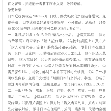
官之審查，拒絕配合者將不獲准入境，敬請瞭解。
旅遊錦囊
日本退稅免稅在2018年7月1日後，將大幅簡化外國遊客退稅、免
稅手續， 日本退稅金額新制後更簡單，不分物品、消耗品，只要
買 5000 日幣以上(未稅)即可免稅 相關說明如下：
一、消耗品對象：食品/飲料/藥品/化妝品。 @購買流程： 買方
出示護照》店家製作「購入記錄票」並貼附於護照上》買方於
「購入者誓約書」簽名》將商品封箱或封袋。 限非日本在住居
民，於同一店家同一天購物金額達5000日幣以上，但不超過50萬
日幣。 購入當日起，30天內須將物品攜帶出境。 購買紀錄票及
封箱、封袋使用方式： ◎購入記錄票於過日本海關時繳交。 ◎
需用膠帶封箱、封袋，離開日本前不可拆封或破損。 ◎箱子外標
明物品內容，並用日文標明「離開日本前勿拆封」字樣。 ◎袋子
要透明可看到內容物。 適用免稅店一覽(貼有TAX FREE LOGO)
二、一般品對象：衣服、服飾、鞋類、包包、珠寶、手錶、球具
用品、工藝品。 @購買流程： 買方出示護照》店家製作「購入
記錄票」並貼附於護照上》買方於「購入者誓約書」簽名》將商
品封箱或封袋。 限非日本在住居民，於同一店家同一天購物金額