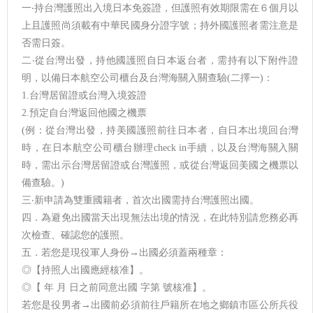
一‧持台灣護照出入境日本免簽證，但護照有效期限需在６個月以
上且護照尚須載有中華民國身分證字號；持外國護照者需注意是
否需日簽。
二‧從台灣出發，持他國護照自日本返台者，需持有以下附件證
明，以備日本航空公司櫃台及台灣海關入關查驗(二擇一)：
1.台灣居留證或台灣入境簽證
2.預定自台灣返回他國之機票
(例：從台灣出發，持美國護照前往日本者，自日本出境回台灣
時，在日本航空公司櫃台辦理check in手續，以及台灣海關入關
時，需出示台灣居留證或台灣護照，或從台灣返回美國之機票以
備查驗。)
三‧新申請為雙重國籍者，首次出國需持台灣護照出國。
四．為避免出國當天出現無法出境的情況，在此特別請您務必再
次檢查、確認您的護照。
五．若您是現役軍人身份→出國必須蓋兩種章：
◎【持照人出國應經核准】。
◎【 年 月 日之前同意出國 字第 號核准】。
若您是役男者→出國前必須前往戶籍所在地之鄉鎮市區公所兵役