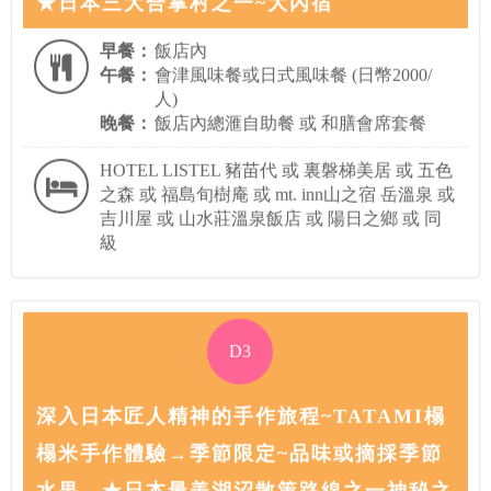
早餐：
飯店內
午餐：
會津風味餐或日式風味餐 (日幣2000/
人)
晚餐：
飯店內總滙自助餐 或 和膳會席套餐
HOTEL LISTEL 豬苗代 或 裏磐梯美居 或 五色
之森 或 福島旬樹庵 或 mt. inn山之宿 岳溫泉 或
吉川屋 或 山水莊溫泉飯店 或 陽日之鄉 或 同
級
D3
深入日本匠人精神的手作旅程~TATAMI榻
榻米手作體驗→季節限定~品味或摘採季節
水果→★日本最美湖沼散策路線之一神秘之