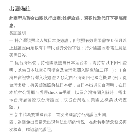
出團備註
此團型為聯合出團執行出團:雄獅旅遊，聚客旅遊代訂享專屬優
惠。
簽証說明
一‧持台灣護照出入境日本免簽證，但護照有效期限需在６個月以
上且護照尚須載有中華民國身分證字號；持外國護照者需注意是
否需日簽。
二‧從台灣出發，持他國護照自日本返台者，需持有以下附件證
明，以備日本航空公司櫃台及台灣海關入關查驗(二擇一)： 1.台
灣居留證或台灣入境簽證 2.預定自台灣返回他國之機票 (例：從
台灣出發，持美國護照前往日本者，自日本出境回台灣時，在日
本航空公司櫃台辦理check in手續，以及台灣海關入關時，需出
示台灣居留證或台灣護照，或從台灣返回美國之機票以備查
驗。)
三‧新申請為雙重國籍者，首次出國需持台灣護照出國。
四．為避免出國當天出現無法出境的情況，在此特別請您務必再
次檢查、確認您的護照。