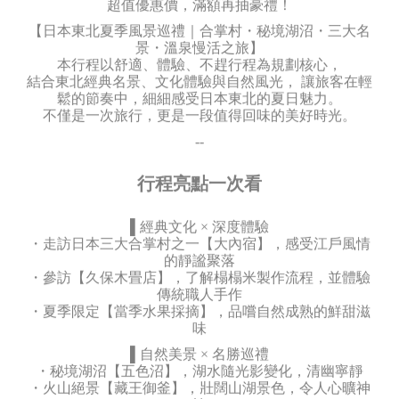
超值優惠價，滿額再抽豪禮！
【日本東北夏季風景巡禮｜合掌村・秘境湖沼・三大名
景・溫泉慢活之旅】
本行程以舒適、體驗、不趕行程為規劃核心，
結合東北經典名景、文化體驗與自然風光， 讓旅客在輕
鬆的節奏中，細細感受日本東北的夏日魅力。
不僅是一次旅行，更是一段值得回味的美好時光。
--
行程亮點一次看
▌經典文化 × 深度體驗
・走訪日本三大合掌村之一【大內宿】，感受江戶風情
的靜謐聚落
・參訪【久保木畳店】，了解榻榻米製作流程，並體驗
傳統職人手作
・夏季限定【當季水果採摘】，品嚐自然成熟的鮮甜滋
味
▌自然美景 × 名勝巡禮
・秘境湖沼【五色沼】，湖水隨光影變化，清幽寧靜
・火山絕景【藏王御釜】，壯闊山湖景色，令人心曠神