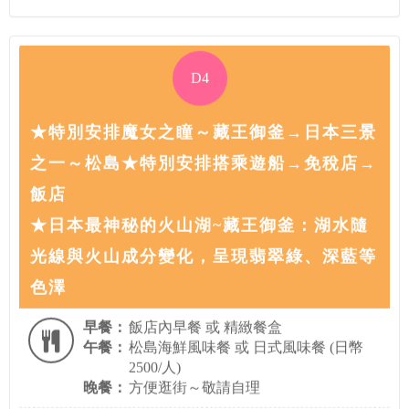
D4
★特別安排魔女之瞳～藏王御釜→日本三景
之一～松島★特別安排搭乘遊船→免稅店→
飯店
★日本最神秘的火山湖~藏王御釜：湖水隨
光線與火山成分變化，呈現翡翠綠、深藍等
色澤
早餐：
飯店內早餐 或 精緻餐盒
午餐：
松島海鮮風味餐 或 日式風味餐 (日幣
2500/人)
晚餐：
方便逛街～敬請自理