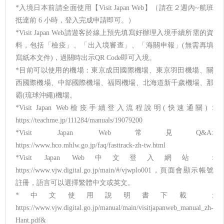
*入境日本前請全面使用【Visit Japan Web】（請在２週內~航班
抵達前 6 小時，登入完成申請即可。）
*Visit Japan Web請遊客於線上預先填寫好辦理入境手續所需的資
料，包括「檢疫」、「出入境審查」、「海關申報」(無需再填
寫紙本文件)，過關時出示QR Code即可入境。
*目前可以使用的機場：東京成田國際機場、東京羽田機場、關
西國際機場、中部國際機場、福岡機場、北海道新千歲機場、那
霸(琉球沖繩)機場。
*Visit Japan Web檢疫手續登入流程說明(快速通關) :
https://teachme.jp/111284/manuals/19079200
*Visit Japan Web常見Q&A:
https://www.hco.mhlw.go.jp/faq/fasttrack-zh-tw.html
*Visit Japan Web中文登入網站 :
https://www.vjw.digital.go.jp/main/#/vjwplo001，頁面會顯示帳號
註冊，語言可以選擇繁體中文或英文。
*中文使用說明書下載 :
https://www.vjw.digital.go.jp/manual/main/visitjapanweb_manual_zh-
Hant.pdf&