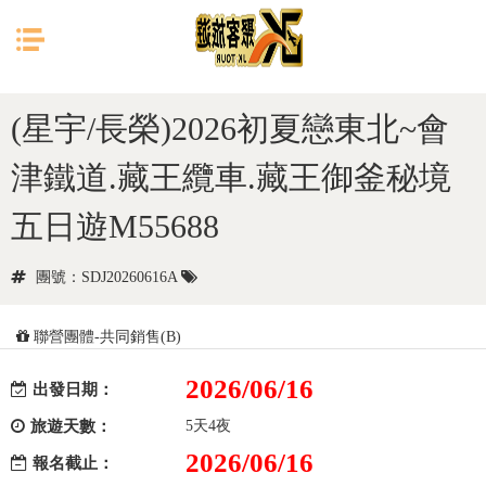
目前位置：
首頁
日本
東北
(星宇/長榮)2026初夏戀東北~會
津鐵道.藏王纜車.藏王御釜秘境
五日遊M55688
團號：SDJ20260616A
聯營團體-共同銷售(B)
2026/06/16
出發日期：
旅遊天數：
5天4夜
2026/06/16
報名截止：