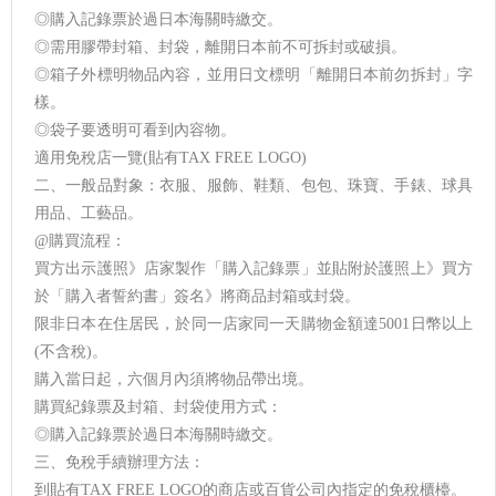
◎購入記錄票於過日本海關時繳交。
◎需用膠帶封箱、封袋，離開日本前不可拆封或破損。
◎箱子外標明物品內容，並用日文標明「離開日本前勿拆封」字
樣。
◎袋子要透明可看到內容物。
適用免稅店一覽(貼有TAX FREE LOGO)
二、一般品對象：衣服、服飾、鞋類、包包、珠寶、手錶、球具
用品、工藝品。
@購買流程：
買方出示護照》店家製作「購入記錄票」並貼附於護照上》買方
於「購入者誓約書」簽名》將商品封箱或封袋。
限非日本在住居民，於同一店家同一天購物金額達5001日幣以上
(不含稅)。
購入當日起，六個月內須將物品帶出境。
購買紀錄票及封箱、封袋使用方式：
◎購入記錄票於過日本海關時繳交。
三、免稅手續辦理方法：
到貼有TAX FREE LOGO的商店或百貨公司內指定的免稅櫃檯。