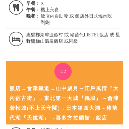
早餐：
X
午餐：
機上美食
晚餐：
飯店內自助餐 或 飯店外日式燒肉吃
到飽
裏磐梯湖畔渡假村 或 豬苗代LISTEL飯店 或 星
野盤梯山溫泉飯店 或同級
D2
飯店→會津鐵道→山中歲月～江戶風情『大
內宿古街』→東北第一大城『鶴城』～會津
若松城(不上天守閣)→日本第四大湖～豬苗
代湖『天鏡湖』→喜多方拉麵館→飯店