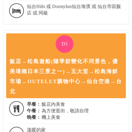
仙台Hills 或 DormyInn仙台海濱 或 仙台市區飯
店 或 同級
D5
飯店→松島遊船(隨季節變化不同景色，優
美堪稱日本三景之一)→五大堂→松島海鮮
市場→OUTELET購物中心→仙台空港→台
北
早餐：
飯店內美食
午餐：
為方便逛街，敬請自理
晚餐：
機上美食
溫暖的家