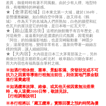
差異，御釜時時有著不同風貌。由於少有人煙、地型特
殊，有種獨特的神祕感。
★【會津若松城】
日本東北第一大城，建於1384年，
姿態優雅翩翩、如白鶴自空中降落，故又得名《鶴
城》，作為天下的名城為人們所熟知，白色的牆壁和紅
色瓦片的屋頂是它的特徵，是日本唯一紅瓦天守。
★【銀山溫泉古街】
這裡的旅館幾乎有百年歷史，在
河堤兩旁，遠遠看到的是濃濃的日式氛圍，因電視劇
「阿信」的拍攝撮影地點，也是宮崎駿動畫「神隱少
女」湯屋發想地，變得非常有名，溫泉街帶著一絲絲古
樸的情調，讓人細細回味。
★【大內宿】
大內宿是日本三大茅葺部落之一，另外
兩個分別是京都府美山町北村、岐阜縣白川鄉合掌村，
而大內宿也有福島版合掌村之稱。
※如遇行程休館、塞車、景點客滿、突發狀況或不可
抗力之因素等導致行程無法前往，則依當地門票金額
進行退費處理
※如遇纜車故障、維修、或其他天候因素無法搭乘
時，每人退費2000日幣，敬請見諒。
【行程調整說明】
※本行程將以「藏王纜車」實際回覆之預約時間為優