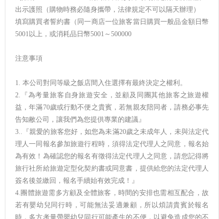
出示護照（購物時務必隨身攜帶，法律規定不可以隔天辦理）
填寫購買者誓約書（同一商店一位旅客當日購買一般品金額日幣
5001以上，或消耗品日幣5001～500000
注意事項
1. 本公司對同等級之飯店間入住選擇有最終決定之權利。
2.『為考量旅客自身旅遊安全，並顧及同團其他旅客之旅遊權
益，年滿70歲或行動不便之貴賓，若無親友陪同者，請務必事先
告知敝公司，讓我們為您提供專業的建議』
3..『親愛的旅客您好，如您為未滿20歲之未成年人，未與法定代
理人一同報名參加旅遊行程時，須得法定代理人之同意，報名始
為有效！為確認您的報名有徵得法定代理人之同意，請您記得將
旅行社所給旅遊定型化契約書或同意書，提供給您的法定代理人
簽名後並繳回，報名手續始有效完成！』
4.團體旅遊需多方顧及全體旅客，時間的安排也需相互配合，故
若有嬰幼兒同行時，可能無法妥適兼顧，所以煩請貴賓於報名
時，多方考量帶嬰幼兒同行可能產生的不便，以避免造成您的不