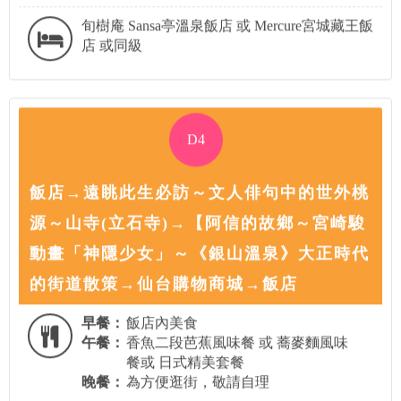
旬樹庵 Sansa亭溫泉飯店 或 Mercure宮城藏王飯
店 或同級
D4
飯店→遠眺此生必訪～文人俳句中的世外桃
源～山寺(立石寺)→【阿信的故鄉～宮崎駿
動畫「神隱少女」～《銀山溫泉》大正時代
的街道散策→仙台購物商城→飯店
早餐：
飯店內美食
午餐：
香魚二段芭蕉風味餐 或 蕎麥麵風味
餐或 日式精美套餐
晚餐：
為方便逛街，敬請自理