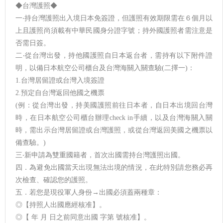
◆台灣護照◆
一‧持台灣護照出入境日本免簽證，但護照有效期限需在６個月以
上且護照尚須載有中華民國身分證字號；持外國護照者需注意是
否需日簽。
二‧從台灣出發，持他國護照自日本返台者，需持有以下附件證
明，以備日本航空公司櫃台及台灣海關入關查驗(二擇一)：
1.台灣居留證或台灣入境簽證
2.預定自台灣返回他國之機票
(例：從台灣出發，持美國護照前往日本者，自日本出境回台灣
時，在日本航空公司櫃台辦理check in手續，以及台灣海關入關
時，需出示台灣居留證或台灣護照，或從台灣返回美國之機票以
備查驗。)
三‧新申請為雙重國籍者，首次出國需持台灣護照出國。
四．為避免出國當天出現無法出境的情況，在此特別請您務必再
次檢查、確認您的護照。
五．若您是現役軍人身份→出國必須蓋兩種章：
◎【持照人出國應經核准】。
◎【 年 月 日之前同意出國 字第 號核准】。