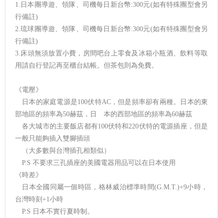
1.日本團導遊、領隊、司機每日新台幣:300元(如有特殊團型會另
行備註)
2.琉球團導遊、領隊、司機每日新台幣:300元(如有特殊團型會另
行備註)
3.床頭無須放置小費，房間吧台上零食及冰箱小瓶酒、飲料等取
用請自行登記再至櫃台結帳。但茶包則為免費。
《電壓》
日本的家庭電源是100伏特AC，但是頻率卻有兩種。日本的東
部地區的頻率為50赫茲，日 本的西部地區的頻率為60赫茲
各大城市的主要飯店都有100伏特和220伏特的電源插座，但是
一般只能夠插入雙腳插頭
（大多數與台灣插孔相類似）
P.S 不要求三孔插座的美國電器用品可以在日本使用
《時差》
日本全國同屬一個時區，格林威治標準時間(G.M.T.)+9小時，
台灣時刻+1小時
P.S 日本不實行夏時制。