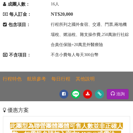
成團人數：
16人
NT$20,000
每人訂金：
包含項目：
行程所列之國外食宿、交通、門票,兩地機
場稅、燃油稅、雜支操作費,250萬旅行社綜
合責任保險+20萬意外醫療險
不含項目：
不含小費每人每天300台幣
行程特色
航班參考
每日行程
其他說明
洽詢
優惠方案
此團型為聯營團體團體可售人數並非正確人