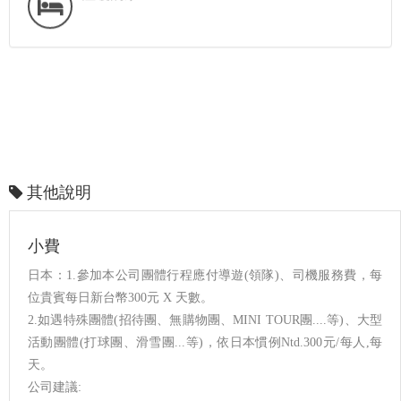
其他說明
小費
日本：1.參加本公司團體行程應付導遊(領隊)、司機服務費，每
位貴賓每日新台幣300元 X 天數。
2.如遇特殊團體(招待團、無購物團、MINI TOUR團....等)、大型
活動團體(打球團、滑雪團...等)，依日本慣例Ntd.300元/每人,每
天。
公司建議: