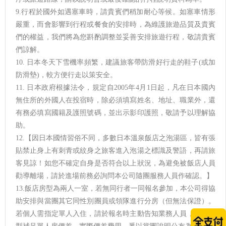
9.行程於國外如遇塞車時，請貴賓們稍加耐心等候。如塞車情形
嚴重，而會影響到行程或餐食的安排時，為維護旅遊品質及貴賓
們的權益，我們將為您斟酌調整並妥善安排旅遊行程，敬請貴賓
們諒解。
10. 日本冬天下雪機率頻繁，建議旅客帶防滑好行走的鞋子(或加
防滑墊)，較方便行走以策安全。
11. 日本政府根據法令，規定自2005年4月1日起，凡在日本國內
無住所的外國人在投宿時，除必須填寫姓名、地址、職業外，還
有務必填寫國籍及護照號碼，並出示影印護照，敬請予以理解協
助。
12.【因日本國情習俗不同，多數日本溫泉飯店之泡湯區，皆有張
貼禁止身上有刺青或紋身之旅客進入泡湯之標識及警語，再請旅
客見諒！如您不確定自身是否符合以上狀況，為避免被飯店人員
勸導離場，請於進場前務必詢問本公司隨團服務人員作確認。】
13.飯店房型為兩人一室，若無同行者一同報名參加，本公司得協
助安排與當團其它同性別團員或領隊進行分房（但無法保證）。
若個人需指定單人入住，請於報名時主動告知業務人員，並按房