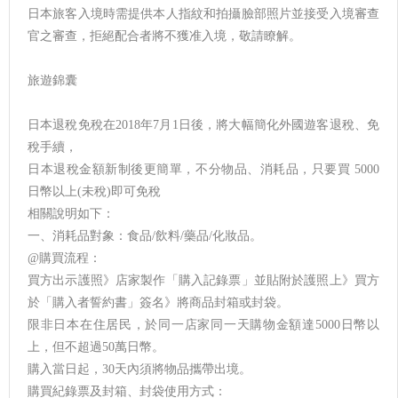
日本旅客入境時需提供本人指紋和拍攝臉部照片並接受入境審查
官之審查，拒絕配合者將不獲准入境，敬請瞭解。
旅遊錦囊
日本退稅免稅在2018年7月1日後，將大幅簡化外國遊客退稅、免
稅手續，
日本退稅金額新制後更簡單，不分物品、消耗品，只要買 5000
日幣以上(未稅)即可免稅
相關說明如下：
一、消耗品對象：食品/飲料/藥品/化妝品。
@購買流程：
買方出示護照》店家製作「購入記錄票」並貼附於護照上》買方
於「購入者誓約書」簽名》將商品封箱或封袋。
限非日本在住居民，於同一店家同一天購物金額達5000日幣以
上，但不超過50萬日幣。
購入當日起，30天內須將物品攜帶出境。
購買紀錄票及封箱、封袋使用方式：