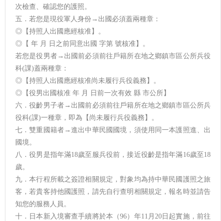
次檢查、確認您的護照。
五．若您是現役軍人身份→出國必須蓋兩種章：
◎【持照人出國應經核准】。
◎【 年 月 日之前同意出國 字第 號核准】。
若您是役男者→出國前必須前往戶籍所在地之鄉鎮市區公所兵役
科(課)蓋兩種章：
◎【持照人出國應經核准尚未履行兵役義務】。
◎【役男出國核准 年 月 日前一次有效 縣 市公所】
六．役齡男子者→出國前必須前往戶籍所在地之鄉鎮市區公所兵
役科(課)一種章，即為【尚未履行兵役義務】。
七．雙重國籍者→進出中華民國國境，須使用同一本護照進、出
國境。
八．役男是指年滿18歲至服兵役前，接近役齡是指年滿16歲至18
歲。
九．本行程所載之簽證相關規定，對象均為持中華民國護照之旅
客，若貴客持他國護照，請先自行查明相關規定，報名時並請告
知您的服務人員。
十．日本新入境審查手續將於本（96）年11月20日起實施，前往