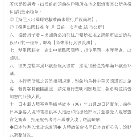
若您是役男者→出國前必須前往戶籍所在地之鄉鎮市區公所兵役
科(課)蓋兩種章：
◎【持照人出國應經核准尚未履行兵役義務】。
◎【役男出國核准 年 月 日前一次有效 縣 市公所】
六．役齡男子者→出國前必須前往戶籍所在地之鄉鎮市區公所兵
役科(課)一種章，即為【尚未履行兵役義務】。
七．雙重國籍者→進出中華民國國境，須使用同一本護照進、出
國境。
八．役男是指年滿18歲至服兵役前，接近役齡是指年滿16歲至18
歲。
九．本行程所載之簽證相關規定，對象均為持中華民國護照之旅
客，若貴客持他國護照，請先自行查明相關規定，報名時並請告
知您的服務人員。
十．日本新入境審查手續將於本（96）年11月20日起實施，前往
日本旅客入境時需提供本人指紋和拍攝臉部照片並接受入境審查
官之審查，拒絕配合者將不獲准入境，敬請瞭解。
◆日本旅遊入境政策說明◆ 入境政策會依照日本政府公告，滾動
式調整修改。