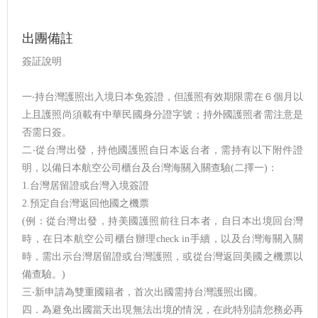
出團備註
簽証說明
一‧持台灣護照出入境日本免簽證，但護照有效期限需在６個月以
上且護照尚須載有中華民國身分證字號；持外國護照者需注意是
否需日簽。
二‧從台灣出發，持他國護照自日本返台者，需持有以下附件證
明，以備日本航空公司櫃台及台灣海關入關查驗(二擇一)：
1.台灣居留證或台灣入境簽證
2.預定自台灣返回他國之機票
(例：從台灣出發，持美國護照前往日本者，自日本出境回台灣
時，在日本航空公司櫃台辦理check in手續，以及台灣海關入關
時，需出示台灣居留證或台灣護照，或從台灣返回美國之機票以
備查驗。)
三‧新申請為雙重國籍者，首次出國需持台灣護照出國。
四．為避免出國當天出現無法出境的情況，在此特別請您務必再