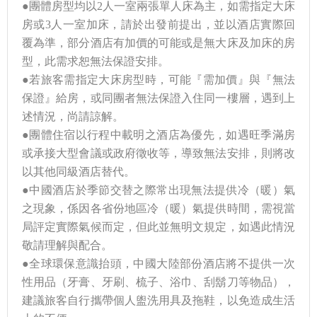
●團體房型均以2人一室兩張單人床為主，如需指定大床
房或3人一室加床，請於出發前提出，並以酒店實際回
覆為準，部分酒店有加價的可能或是無大床及加床的房
型，此需求恕無法保證安排。
●若旅客需指定大床房型時，可能『需加價』與『無法
保證』給房，或同團者無法保證入住同一樓層，遇到上
述情況，尚請諒解。
●團體住宿以行程中載明之酒店為優先，如遇旺季滿房
或承接大型會議或政府徵收等，導致無法安排，則將改
以其他同級酒店替代。
●中國酒店於季節交替之際常出現無法提供冷（暖）氣
之現象，係因各省份地區冷（暖）氣提供時間，需視當
局評定實際氣候而定，但此並無明文規定，如遇此情況
敬請理解與配合。
●全球環保意識抬頭，中國大陸部份酒店將不提供一次
性用品（牙膏、牙刷、梳子、浴巾、刮鬍刀等物品），
建議旅客自行攜帶個人盥洗用具及拖鞋，以免造成生活