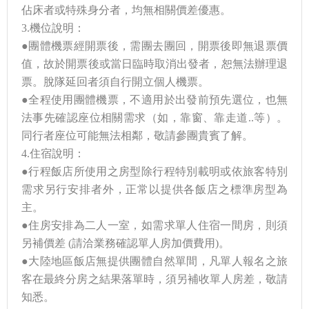
佔床者或特殊身分者，均無相關價差優惠。
3.機位說明：
●團體機票經開票後，需團去團回，開票後即無退票價
值，故於開票後或當日臨時取消出發者，恕無法辦理退
票。脫隊延回者須自行開立個人機票。
●全程使用團體機票，不適用於出發前預先選位，也無
法事先確認座位相關需求（如，靠窗、靠走道..等）。
同行者座位可能無法相鄰，敬請參團貴賓了解。
4.住宿說明：
●行程飯店所使用之房型除行程特別載明或依旅客特別
需求另行安排者外，正常以提供各飯店之標準房型為
主。
●住房安排為二人一室，如需求單人住宿一間房，則須
另補價差 (請洽業務確認單人房加價費用)。
●大陸地區飯店無提供團體自然單間，凡單人報名之旅
客在最終分房之結果落單時，須另補收單人房差，敬請
知悉。