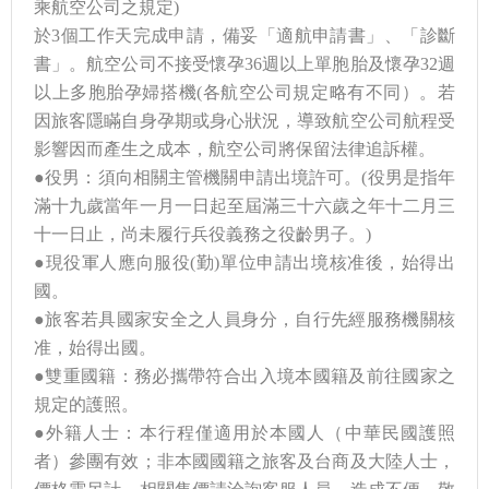
乘航空公司之規定)
於3個工作天完成申請，備妥「適航申請書」、「診斷
書」。航空公司不接受懷孕36週以上單胞胎及懷孕32週
以上多胞胎孕婦搭機(各航空公司規定略有不同）。若
因旅客隱瞞自身孕期或身心狀況，導致航空公司航程受
影響因而產生之成本，航空公司將保留法律追訴權。
●役男：須向相關主管機關申請出境許可。(役男是指年
滿十九歲當年一月一日起至屆滿三十六歲之年十二月三
十一日止，尚未履行兵役義務之役齡男子。)
●現役軍人應向服役(勤)單位申請出境核准後，始得出
國。
●旅客若具國家安全之人員身分，自行先經服務機關核
准，始得出國。
●雙重國籍：務必攜帶符合出入境本國籍及前往國家之
規定的護照。
●外籍人士：本行程僅適用於本國人（中華民國護照
者）參團有效；非本國國籍之旅客及台商及大陸人士，