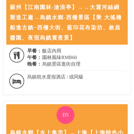
蘇州【江南園林‧滄浪亭】→→大運河絲綢
製造工廠→烏鎮水鄉-西柵景區【乘 大搖橹
船進古鎮~西柵大街、藍印花布染坊、敘昌
醬園、夜宿烏鎮賞夜景】
早餐：
飯店內用
午餐：
園林風味RMB60
晚餐：
烏鎮景區逛街自理
烏鎮枕水度假酒店 / 或同級
D5
烏鎮水鄉【水上集市】→上海【上海特色小