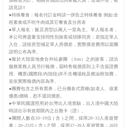
價格需另計。相關售價請洽詢客服人員，造成不便，敬
請見諒!!
●特殊餐食：報名付訂金時請一併告之特殊餐食 例如:全
程素食或不吃牛肉或其它餐食及分房表
●單人報名：飯店房型以兩人一室為主。單人報名者，
本公司將盡量安排同性別旅客或領隊同房；若指定單人
入住，請按房型補足單人房價差，實際價差費用以當團
說明公布為準。
●擬於大陸當地會合外站參團 （Join）之的旅客，請洽
服務業務人員另行報價，屆時售報價原則上不含簽證費
用、機票(國際段/內陸段)亦不含機場稅及燃油附加費，
並依實際報價內容為準。
●團費包含之所有票券，已分攤各式票種(如老人、孩童
優惠)價格，恕不退回價差。
●中華民國護照用於台灣出入境查驗，出入境中國大陸
時請出示有效期限內之台胞卡（證）。
●團體人數在10~19位 ( 含 ) 之間，採用28~33人座遊覽
車；20~25位 ( 含 ) 之間，採用37~39人座遊覽車；26位