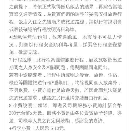
之前提下，將依正式取得飯店飯店的結果，再綜合當地
實際交通等情況，為貴賓們斟酌調整並妥善安排旅遊行
程、飯店入住之先後順序或旅遊路線，請以行前說明會
或最後確認的行程說明資料為準。
●因氣候無法預測，故若遇颱風、地震等不可抗力情
況，則會以行程安全順利為考量，採緊急行程應變措
施，敬請見諒。
7.行程脫隊：此行程為團體旅遊行程，顧及旅客於出遊
期間之人身安全及相關問題，需與團體同進同出。
若有中途脫隊者，行程中所載明之餐食、旅遊、住宿、
機位等團體旅遊行程相關項目，均除視同個人放棄外，
不另退費。小費亦需付足旅遊天數。若因此而無法滿足
您的旅遊需求，建議您另行選購套裝自由行商品。
8.小費說明：領隊、導遊及司機服務小費總計新台幣
300元台幣x天數。服務小費是由各位貴賓給予領隊、導
遊、司機等人員之肯定與鼓勵，感謝您的嘉許。
●行李小費：人民幣 5-10元。