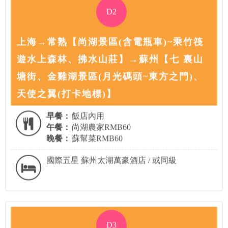
D2
上海→常熟【尚湖景區(含電瓶車)~乘竹筏
遊水上森林、拂水山莊】→蘇州【七 裏山
塘街、金雞湖景區(月光碼頭~東方之門)、
天使之翼(打卡地標)】
早餐：
飯店內用
午餐：
尚湖農家RMB60
晚餐：
蘇幫菜RMB60
國際五星 蘇州太湖萬豪酒店 / 或同級
D3