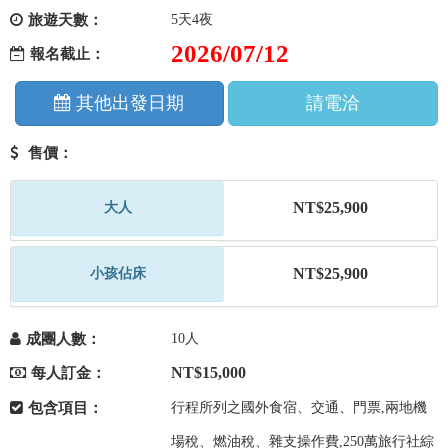
旅遊天數：
5天4夜
2026/07/12
報名截止：
其他出發日期
請電洽
售價：
NT$25,900
大人
NT$25,900
小孩佔床
成團人數：
10人
NT$15,000
每人訂金：
包含項目：
行程所列之國外食宿、交通、門票,兩地機
場稅、燃油稅、雜支操作費,250萬旅行社綜