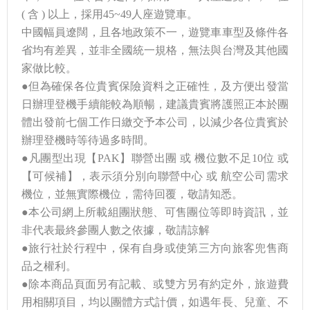
( 含 ) 以上，採用45~49人座遊覽車。
中國幅員遼闊，且各地政策不一，遊覽車車型及條件各
省均有差異，並非全國統一規格，無法與台灣及其他國
家做比較。
●但為確保各位貴賓保險資料之正確性，及方便出發當
日辦理登機手續能較為順暢，建議貴賓將護照正本於團
體出發前七個工作日繳交予本公司，以減少各位貴賓於
辦理登機時等待過多時間。
●凡團型出現【PAK】聯營出團 或 機位數不足10位 或
【可候補】，表示須分別向聯營中心 或 航空公司需求
機位，並無實際機位，需待回覆，敬請知悉。
●本公司網上所載組團狀態、可售團位等即時資訊，並
非代表最終參團人數之依據，敬請諒解
●旅行社於行程中，保有自身或使第三方向旅客兜售商
品之權利。
●除本商品頁面另有記載、或雙方另有約定外，旅遊費
用相關項目，均以團體方式計價，如遇年長、兒童、不