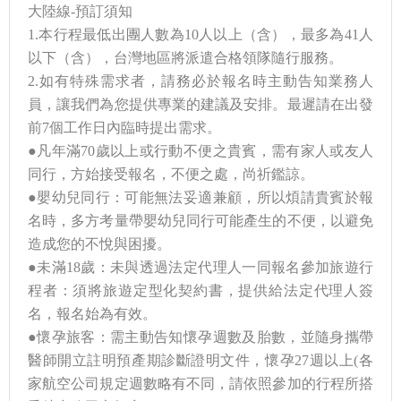
大陸線-預訂須知
1.本行程最低出團人數為10人以上（含），最多為41人
以下（含），台灣地區將派遣合格領隊隨行服務。
2.如有特殊需求者，請務必於報名時主動告知業務人
員，讓我們為您提供專業的建議及安排。最遲請在出發
前7個工作日內臨時提出需求。
●凡年滿70歲以上或行動不便之貴賓，需有家人或友人
同行，方始接受報名，不便之處，尚祈鑑諒。
●嬰幼兒同行：可能無法妥適兼顧，所以煩請貴賓於報
名時，多方考量帶嬰幼兒同行可能產生的不便，以避免
造成您的不悅與困擾。
●未滿18歲：未與透過法定代理人一同報名參加旅遊行
程者：須將旅遊定型化契約書，提供給法定代理人簽
名，報名始為有效。
●懷孕旅客：需主動告知懷孕週數及胎數，並隨身攜帶
醫師開立註明預產期診斷證明文件，懷孕27週以上(各
家航空公司規定週數略有不同，請依照參加的行程所搭