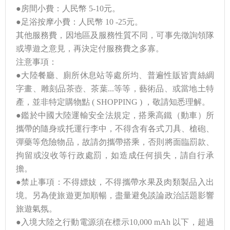
●房間小費：人民幣 5-10元。
●足浴按摩小費：人民幣 10 -25元。
其他服務費，因地區及服務性質不同，可事先徵詢領隊
或導遊之意見，再決定付服務費之多寡。
注意事項：
●大陸餐廳、廁所休息站等處所均、普遍性販皆賣絲綢
字畫、雕刻品茶壺、茶葉...等等，藝術品、或當地土特
產，並非特定購物點 ( SHOPPING ) ，敬請知悉理解。
●鑑於中國大陸運輸安全法規定，搭乘高鐵（動車）所
攜帶的隨身或托運行李中，不得含有各式刀具、槍砲、
彈藥等危險物品，故請勿攜帶搭乘，否則將面臨罰款、
拘留或沒收等行政處罰，如造成任何損失，請自行承
擔。
●禁止事項：不得嫖妓，不得攜帶水果及肉類製品入出
境。另為使旅遊更加順暢，盡量避免談論政治話題影響
旅遊氣氛。
●入境大陸之行動電源須在標示10,000 mAh 以下，超過