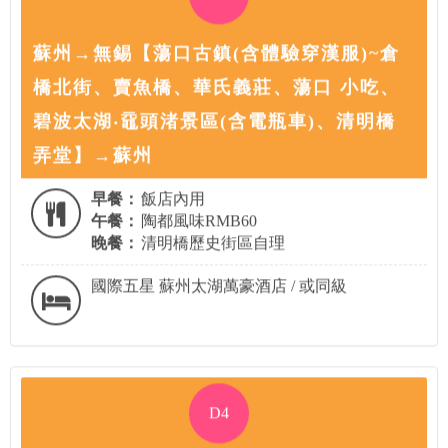
蘇州→無錫【蕩口古鎮(含體驗穿漢服)~倉
橋北街、賣魚橋、華氏義莊、蕩口 小吃、
碧波太湖‧黿頭渚景區(含電瓶車)、清明橋
弄堂】→蘇州
早餐：
飯店內用
午餐：
陶都風味RMB60
晚餐：
清明橋歷史街區自理
國際五星 蘇州太湖萬豪酒店 / 或同級
D4