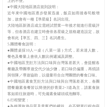
上的不便。
●中國大陸地區酒店規則說明：
近年來中國地區逐步發展迅速，飯店如雨後春筍般增
加，故會有一種【準星級】名詞出現。
大陸地區新酒店成立需經試營業一年後才能進行星級評
等，但各酒店在建立時會依各星級之規格建造設定，故
會有此【準五、四、三】名詞產生。
5.團體餐食說明：
●團體桌採10人一桌 ( 八菜一湯 ) 方式，若未達人數，
餐色及餐量上會依人數比例遞減及調整。
●中國地區烹飪方法與口味與台灣落差甚大，會提醒各
餐廳及帶團導遊交代少油少鹽，若口味仍偏重，再煩請
與領隊／導遊協助，以儘量符合台灣團體的餐食口味。
●中國地區素食烹飪方法與口味與台灣落差甚大，各團
體餐廳素食餐皆以簡便的炒青菜2~3道為主，請素食旅
客如前往旅遊時，可先備素食罐頭或泡麵等。
6.行程變更：
●為維護旅遊品質及貴賓們的權益，在不變更行程內容