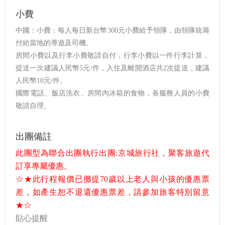
小費
中國：小費：每人每日新台幣300元小費給予領隊，由領隊統籌
付給當地的導遊及司機。
房間小費以及行李小費敬請自付，行李小費以一件行李計算，
提送一次建議人民幣5元/件，入住及離開酒店共2次提送，建議
人民幣10元/件。
國際電話、飯店洗衣、房間內冰箱的食物，各服務人員的小費
敬請自理。
出團備註
此團型為聯合出團執行出團:京城旅行社，聚客旅遊代
訂享專屬優惠。
☆★此行程報價已攤提70歲以上老人與小孩的優惠票
差，如產生恕不退還優惠票差，請參加旅客特別留意
★☆
貼心提醒