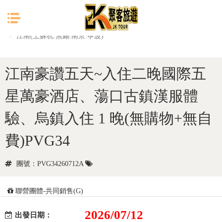
目前位置：
首頁
中國大陸(港、澳)
江南(上蘇杭.無錫.南京.寧波)
江南豪讚五天~入住二晚國際五
星萬豪酒店、蕩口古鎮漢服體
驗、烏鎮入住 1 晚(無購物+無自
費)PVG34
團號：PVG34260712A
聯營團體-共同銷售(G)
2026/07/12
出發日期：