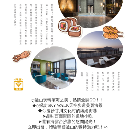
ღ釜山玩轉濱海之美，熱情全開GO！！
◆◇探訪SKY WALK天空步道美麗海景
◆◇漫步甘川文化村的繽紛街巷
➤品味西面鬧區的道地小吃
➤還有海雲台沙灘的悠閒陽光！
立即出發，體驗韓國釜山的獨特魅力吧！◦○