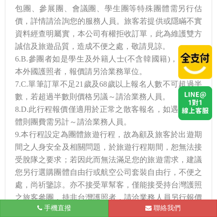
包團、參展團、會議團、學生團等特殊團體需另行估
價，詳情請洽詢您的服務人員。旅客若提供或隱瞞不實
資料經查明屬實，本公司有權拒收訂單，此為維護雙方
誠信及旅遊品質，造成不便之處，敬請見諒。
6.B.參團者如是學生及外籍人士(不含韓國籍)，單持一
本外國護照者，報價請另洽業務單位。
7.C.單筆訂單不足21歲及68歲以上報名人數不可超過半
數，若超過半數則價格另議～請洽業務人員。
8.D.此行程報價僅適用於正常之散客報名，如遇特殊團
體則團費需另計～請洽業務人員。
9.本行程設定為團體旅遊行程，故為顧及旅客於出遊期
間之人身安全及相關問題，於旅遊行程期間，恕無法接
受脫隊之要求；若因此而無法滿足您的旅遊需求，建議
您另行選購團體自由行或航空公司套裝自由行，不便之
處，尚祈鑒諒。亦不接受單幫客，僅能接受持台灣護照
之旅客參團，持非台灣護照者，請洽業務人員另行報價
手機直撥
台北
聯絡我們
確認。