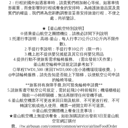
2：行程於國外如遇塞車時，請貴賓們稍加耐心等候。如塞車情
形嚴重，而會影響到行程或餐食的安排時，為維護旅遊品質及貴
賓們的權益，我們將為您斟酌調整並妥善安排旅遊行程，不便之
處，尚祈鑒諒。
★【釜山航空特別說明】
※搭乘釜山航空之團體機位，請務必詳閱下列說明
1.托運行李說明：高雄-釜山，每人行李23公斤(23公斤內不限件
數)。
2.手提行李說明：手提行李10公斤（限一件）
3.機上恕不提供嬰兒搖籃及其它任何嬰兒用品
4.提供行動不便旅客需求輪椅服務。（需出發前3天作業）
釜山航空輪椅申請規定請參考如下:
◎單程TWD1,500 /來回TWD3,000 (在小港機場現場收費。)
◎申請輪椅服務，請先告知是否能上下階梯，以便航空公司申請
的輪椅等級。
**旅客持有身障手冊,則可豁免輪椅申請費**
5.請旅客遵守航空公司規定，需於起飛2小時前報到；機場櫃檯起
飛前一小時即關櫃，無法再辦理任何登機手續。
6.釜山航空機票不可更改來回日期及航班、不可更改行程、不可
轉讓它航或他人使用、機票一經開立即不可退票。
※釜山航空團體機上餐食注意事項：
★釜山航空機上無提供餐食，如欲加購請於出發前3日至釜山航
空官網訂購付
費。//tw.airbusan.com/content/common/service/airlineFoodOrder