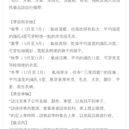
*毛巾、牙刷、牙膏、沐浴乳、洗髮精、香皂、拖鞋及個人習慣
性藥品請自行攜帶。
【季節與衣物】
*春季（ 3月至 5月）：氣候溫暖，但風吹得有點大。平均溫度
約攝氏4度可穿輕便一點的夾克或毛衣。
*夏季（ 6月至 8月）：氣候甚熱，乾燥平均溫度約攝氏26度。
可穿短袖襯衫，寬鬆及輕便的褲子與裙子。
*秋季（ 9月至11月）：氣候涼爽。平均約攝氏11度。可穿夾克
等較簡便的衣裳。
*冬季（12月至 2月）：氣候寒冷，但有\"三寒四暖\"的現像，
平均溫度約攝氏 0度。應穿著厚夾克、毛衣、大衣、圍巾、手
套、衛生衣褲。
【乘坐車輛】
*請注意車子公司名稱、顏色、車號，以免找不到車子。
*請保持車內整潔。會暈車者請坐前列。車上禁止吸煙。
*約定上車時間，請務必準時集合上車，以免延誤旅遊行程。
【飯店內】