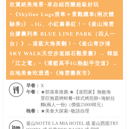
欣賞絕美海景~來自紐西蘭超級好玩
~《Skyline Luge滑車＋景觀纜車(兩次體
驗券)》→IG、小紅書暴紅！~《釜山海雲
台膠囊列車 BLUE LINE PARK（四人一
台）》→湛藍大海美翻！~《釜山青沙浦
SKY WALK天空步道踏石觀景臺》→ 韓版
「江之電」~《灌籃高手IG熱點平交道》→
在地美食吃透透~《海雲臺夜市》
早餐：
X
午餐：
★部落客推薦:★【道熙家】無敵海
景巨無霸烤蚌餐+韓式烤煎餅+海鮮拉
麵(兩人一份)（價值25000韓元）
晚餐：
★美食大探索~敬請自理
釜山NOTTE LA MIA HOTEL 或 釜山西面TRT
HOTEL 或 松島DEN BASTA 或 同級