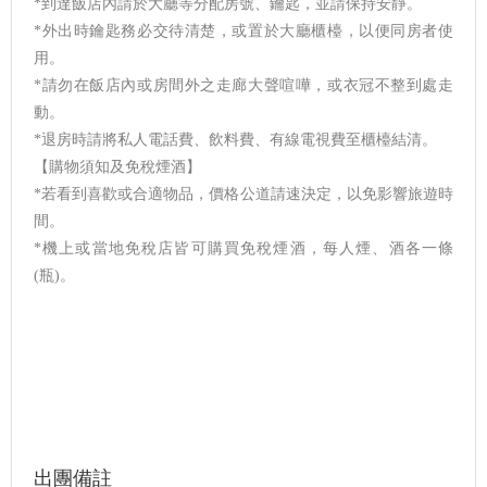
*到達飯店內請於大廳等分配房號、鑰匙，並請保持安靜。
*外出時鑰匙務必交待清楚，或置於大廳櫃檯，以便同房者使
用。
*請勿在飯店內或房間外之走廊大聲喧嘩，或衣冠不整到處走
動。
*退房時請將私人電話費、飲料費、有線電視費至櫃檯結清。
【購物須知及免稅煙酒】
*若看到喜歡或合適物品，價格公道請速決定，以免影響旅遊時
間。
*機上或當地免稅店皆可購買免稅煙酒，每人煙、酒各一條
(瓶)。
出團備註