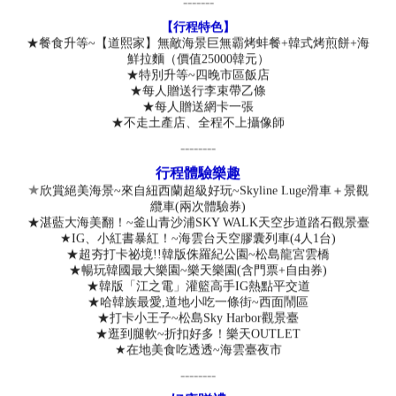
-------
【行程特色】
★餐食升等~【道熙家】無敵海景巨無霸烤蚌餐+韓式烤煎餅+海
鮮拉麵（價值25000韓元）
★特別升等~四晚市區飯店
★每人贈送行李束帶乙條
★每人贈送網卡一張
★不走土產店、全程不上攝像師
--------
行程體驗樂趣
★
欣賞絕美海景~來自紐西蘭超級好玩~Skyline Luge滑車＋景觀
纜車(兩次體驗券)
★湛藍大海美翻！~釜山青沙浦SKY WALK天空步道踏石觀景臺
★IG、小紅書暴紅！~海雲台天空膠囊列車(4人1台)
★超夯打卡祕境!!韓版侏羅紀公園~松島龍宮雲橋
★暢玩韓國最大樂園~樂天樂園(含門票+自由券)
★韓版「江之電」灌籃高手IG熱點平交道
★哈韓族最愛,道地小吃一條街~西面鬧區
★打卡小王子~松島Sky Harbor觀景臺
★逛到腿軟~折扣好多！樂天OUTLET
★在地美食吃透透~海雲臺夜市
--------