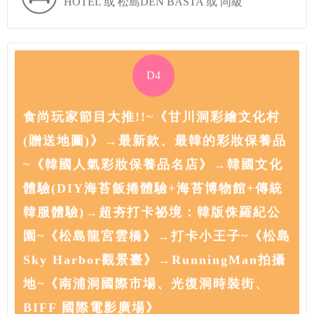
D4
食尚玩家節目大推!!~《甘川洞彩繪文化村
(贈送地圖)》→最新款、最韓的彩妝保養品
~《韓國人氣彩妝保養品名店》→韓國文化
體驗(DIY海苔飯捲體驗+海苔博物館+傳統
韓服體驗)→超夯打卡祕境：韓版侏羅紀公
園~《松島龍宮雲橋》→打卡小王子~《松島
Sky Harbor觀景臺》→RunningMan拍攝
地~《南浦洞國際市場、光復洞時裝街、
BIFF 國際電影廣場》