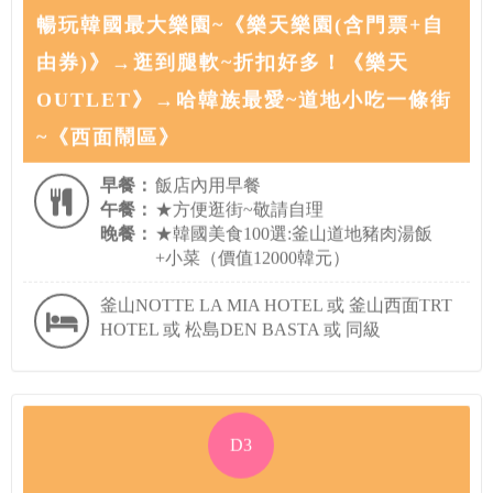
暢玩韓國最大樂園~《樂天樂園(含門票+自
由券)》→逛到腿軟~折扣好多！《樂天
OUTLET》→哈韓族最愛~道地小吃一條街
~《西面鬧區》
早餐：
飯店內用早餐
午餐：
★方便逛街~敬請自理
晚餐：
★韓國美食100選:釜山道地豬肉湯飯
+小菜（價值12000韓元）
釜山NOTTE LA MIA HOTEL 或 釜山西面TRT
HOTEL 或 松島DEN BASTA 或 同級
D3