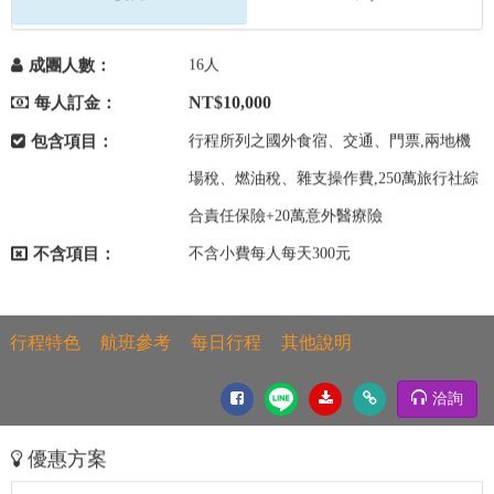
成團人數：
16人
NT$10,000
每人訂金：
包含項目：
行程所列之國外食宿、交通、門票,兩地機
場稅、燃油稅、雜支操作費,250萬旅行社綜
合責任保險+20萬意外醫療險
不含項目：
不含小費每人每天300元
行程特色
航班參考
每日行程
其他說明
洽詢
優惠方案