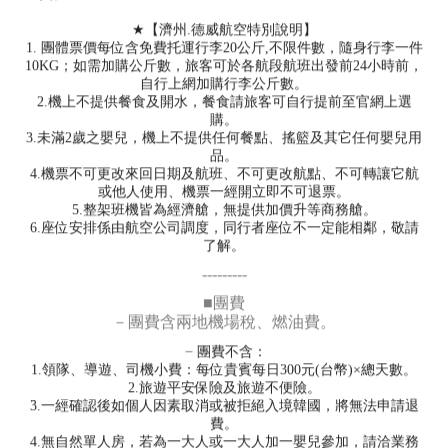
★【濟州.德威航空特別說明】
1. 團體票價每位含免費托運行李20公斤,不限件數，隨身行李一件
10KG；如需加購公斤數，旅客可於各航段航班出發前24小時前，
自行上網加購行李公斤數。
2.機上不提供餐食及開水，餐食請旅客可自行提前至官網上選
購。
3.未滿2歲之嬰兒，機上不提供任何餐點、搖籃及其它任何嬰兒用
品。
4.機票不可更改來回日期及航班、不可更改航點、不可轉讓它航
或他人使用、機票一經開立即不可退票。
5.整架班機皆為經濟艙，無提供加價升等商務艙。
6.座位安排係由航空公司調度，同行者座位不一定能相鄰，敬請
了解。
---------
■團費
－團費含兩地機場稅、燃油費。
－
團費不含：
1.領隊、導遊、司機小費：每位貴賓每日300元(台幣)×總天數。
2.旅遊平安保險及旅遊不便險。
3.一經確認後如個人因素取消或被拒絕入境韓國，將無法申請退
費。
4.無自然單人房，若為一大人或一大人加一嬰兒參加，請洽業務