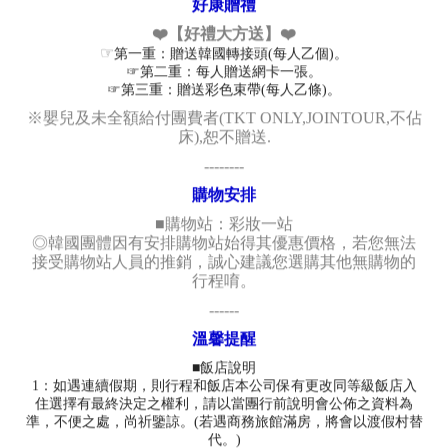
好康贈禮
❤️【好禮大方送】❤️
☞
第一重：贈送韓國轉接頭(每人乙個)。
☞第二重：每人贈送網卡一張。
☞第三重：贈送彩色束帶(每人乙條)。
※嬰兒及未全額給付團費者(TKT ONLY,JOINTOUR,不佔
床),恕不贈送.
--------
購物安排
■購物站：彩妝一站
◎韓國團體因有安排購物站始得其優惠價格，若您無法
接受購物站人員的推銷，誠心建議您選購其他無購物的
行程唷。
------
溫馨提醒
■飯店說明
1：如遇連續假期，則行程和飯店本公司保有更改同等級飯店入
住選擇有最終決定之權利，請以當團行前說明會公佈之資料為
準，不便之處，尚祈鑒諒。(若遇商務旅館滿房，將會以渡假村替
代。)