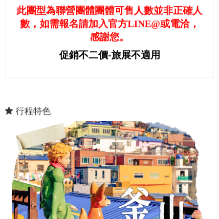
此團型為聯營團體團體可售人數並非正確人
數，如需報名請加入官方LINE@或電洽，
感謝您。
促銷不二價-旅展不適用
行程特色