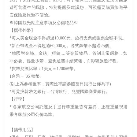
遊可能產生的風險，特別提醒及建議您，可視需要購買旅遊平
安保險及旅遊不便險。
※韓國觀光應注意事項及必備物品※
【攜帶外幣】
*每人美金現金不得超過10,000元。旅行支票或匯票金額不限。
*新台幣現金不得超過60,000元。各式鎳幣不超過25個。
*韓國對金飾、金錶、項鍊....等金質物品，管制非常嚴格，如
非必要、儘量少帶，避免通關手續繁雜，而影響旅遊行程。
*貨幣兌換比率：1美元＝1200韓幣。
1台幣＝ 35 韓幣。
(以上為參考匯率，實際匯率請參照當日銀行公佈為準)
*可兌換韓幣之銀行：台灣銀行、兆豐國際商業銀行。
【行李】
* 各家航空公司託運及手提行李重量皆有差異，正確重量視搭
乘各家航公司公佈為準。
【攜帶用品】