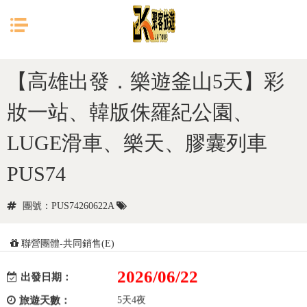
目前位置：
首頁
韓國
釜山
【高雄出發．樂遊釜山5天】彩
妝一站、韓版侏羅紀公園、
LUGE滑車、樂天、膠囊列車
PUS74
團號：PUS74260622A
聯營團體-共同銷售(E)
2026/06/22
出發日期：
旅遊天數：
5天4夜