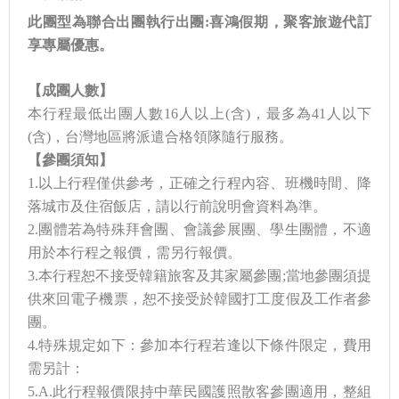
此團型為聯合出團執行出團:喜鴻假期，聚客旅遊代訂
享專屬優惠。
【
成團人數】
本行程最低出團人數16人以上(含)，最多為41人以下
(含)，台灣地區將派遣合格領隊隨行服務。
【
參團須知
】
1.以上行程僅供參考，正確之行程內容、班機時間、降
落城市及住宿飯店，請以行前說明會資料為準。
2.團體若為特殊拜會團、會議參展團、學生團體，不適
用於本行程之報價，需另行報價。
3.本行程恕不接受韓籍旅客及其家屬參團;當地參團須提
供來回電子機票，恕不接受於韓國打工度假及工作者參
團。
4.特殊規定如下：參加本行程若逢以下條件限定，費用
需另計：
5.A.此行程報價限持中華民國護照散客參團適用，整組