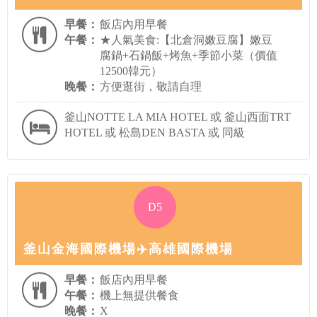
早餐：
飯店內用早餐
午餐：
★人氣美食:【北倉洞嫩豆腐】嫩豆
腐鍋+石鍋飯+烤魚+季節小菜（價值
12500韓元）
晚餐：
方便逛街，敬請自理
釜山NOTTE LA MIA HOTEL 或 釜山西面TRT
HOTEL 或 松島DEN BASTA 或 同級
D5
釜山金海國際機場✈️高雄國際機場
早餐：
飯店內用早餐
午餐：
機上無提供餐食
晚餐：
X