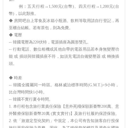
例：五天行程→1,500元(台幣)、四天行程→1,200元(台
幣)，以此類推。
◆ 房間吧台上零食及冰箱小瓶酒、飲料等取用請自行登記，再
至櫃台結帳。若有茶包，則為免費。
◆ 電壓
-- 韓國電壓為220伏特，電源插座為圓形雙孔。
-- 行動電話、數位相機或其他自帶的電器用品若本身無變壓功
能 或 插頭與韓國插座不符，如須充電請自備變壓器 或 轉換插
頭。
◆ 時差
-- 韓國全國屬同一時區。格林威治標準時間(G.M.T.)+9小時，
比台灣時間快1小時。
-- 韓國不實行夏令時間。
1. 本行程包含旅行業責任保險【意外死殘保額新臺幣200萬、意
外醫療保額新臺幣20萬 (實支實付)】及旅行社履約保證保險。
2. 依「旅遊定型化契約」中規定，本公司有告知旅客自行投保
旅行平安保險之義務。因此，為了確保您的權益及避免出國旅