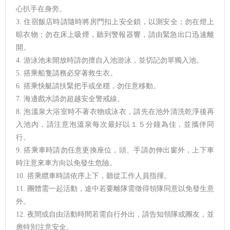
心扒手在身旁。
3. 住宿飯店時請隨時將房門扣上安全鎖，以測安全；勿在燈上
晾衣物；勿在床上吸煙，聽到警報器響，請由緊急出口迅速離
開。
4. 游泳池未開放時請勿擅自入池游泳，並切記勿單獨入池。
5. 搭乘船隻請務必穿著救生衣。
6. 搭乘快艇請扶緊把手或坐穩，勿任意移動。
7. 海邊戲水請勿超越安全警戒線。
8. 泡溫泉大浴室時不著衣物或泳衣，請先在池外清洗乾淨後再
入池內，請注意泡溫泉每次最好以１５分鐘為佳，並攜伴同
行。
9. 搭乘車時請勿任意更換座位，頭、手請勿伸出窗外，上下車
時注意來車方向以免發生危險。
10. 搭乘纜車時請依序上下，聽從工作人員指揮。
11. 團體需一起活動，途中若要離隊需徵得領隊同意以免發生意
外。
12. 夜間或自由活動時間若需自行外出，請告知領隊或團友，並
應特別注意安全。