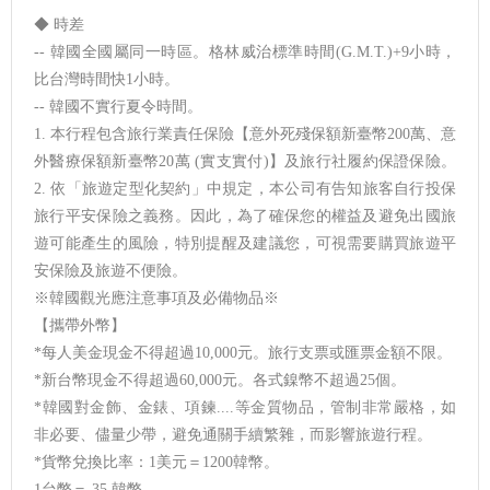
◆ 時差
-- 韓國全國屬同一時區。格林威治標準時間(G.M.T.)+9小時，
比台灣時間快1小時。
-- 韓國不實行夏令時間。
1. 本行程包含旅行業責任保險【意外死殘保額新臺幣200萬、意
外醫療保額新臺幣20萬 (實支實付)】及旅行社履約保證保險。
2. 依「旅遊定型化契約」中規定，本公司有告知旅客自行投保
旅行平安保險之義務。因此，為了確保您的權益及避免出國旅
遊可能產生的風險，特別提醒及建議您，可視需要購買旅遊平
安保險及旅遊不便險。
※韓國觀光應注意事項及必備物品※
【攜帶外幣】
*每人美金現金不得超過10,000元。旅行支票或匯票金額不限。
*新台幣現金不得超過60,000元。各式鎳幣不超過25個。
*韓國對金飾、金錶、項鍊....等金質物品，管制非常嚴格，如
非必要、儘量少帶，避免通關手續繁雜，而影響旅遊行程。
*貨幣兌換比率：1美元＝1200韓幣。
1台幣＝ 35 韓幣。