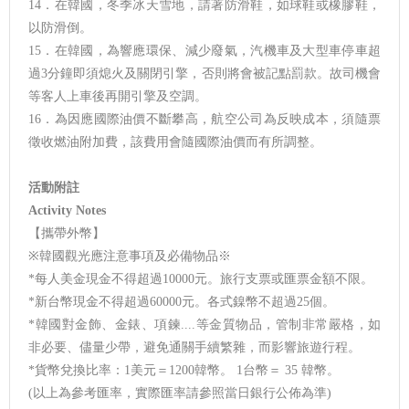
14．在韓國，冬季冰天雪地，請著防滑鞋，如球鞋或橡膠鞋，
以防滑倒。
15．在韓國，為響應環保、減少廢氣，汽機車及大型車停車超
過3分鐘即須熄火及關閉引擎，否則將會被記點罰款。故司機會
等客人上車後再開引擎及空調。
16．為因應國際油價不斷攀高，航空公司為反映成本，須隨票
徵收燃油附加費，該費用會隨國際油價而有所調整。
活動附註
Activity Notes
【攜帶外幣】
※韓國觀光應注意事項及必備物品※
*每人美金現金不得超過10000元。旅行支票或匯票金額不限。
*新台幣現金不得超過60000元。各式鎳幣不超過25個。
*韓國對金飾、金錶、項鍊....等金質物品，管制非常嚴格，如
非必要、儘量少帶，避免通關手續繁雜，而影響旅遊行程。
*貨幣兌換比率：1美元＝1200韓幣。 1台幣＝ 35 韓幣。
(以上為參考匯率，實際匯率請參照當日銀行公佈為準)