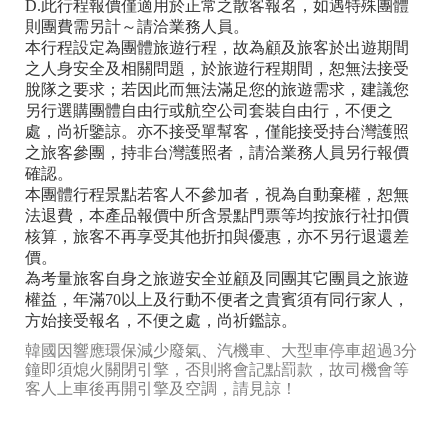
D.此行程報價僅適用於正常之散客報名，如遇特殊團體
則團費需另計～請洽業務人員。
本行程設定為團體旅遊行程，故為顧及旅客於出遊期間
之人身安全及相關問題，於旅遊行程期間，恕無法接受
脫隊之要求；若因此而無法滿足您的旅遊需求，建議您
另行選購團體自由行或航空公司套裝自由行，不便之
處，尚祈鑒諒。亦不接受單幫客，僅能接受持台灣護照
之旅客參團，持非台灣護照者，請洽業務人員另行報價
確認。
本團體行程景點若客人不參加者，視為自動棄權，恕無
法退費，本產品報價中所含景點門票等均按旅行社扣價
核算，旅客不再享受其他折扣與優惠，亦不另行退還差
價。
為考量旅客自身之旅遊安全並顧及同團其它團員之旅遊
權益，年滿70以上及行動不便者之貴賓須有同行家人，
方始接受報名，不便之處，尚祈鑑諒。
韓國因響應環保減少廢氣、汽機車、大型車停車超過3分
鐘即須熄火關閉引擎，否則將會記點罰款，故司機會等
客人上車後再開引擎及空調，請見諒！