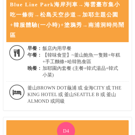
Blue Line Park海岸列車→海雲臺市集小
吃一條街→松島天空步道→加耶主題公園
+韓服體驗(一小時)+塗鴉秀→南浦洞時尚鬧
區
早餐：
飯店內用早餐
午餐：
【韓味食堂】~釜山鮑魚一隻雞+年糕
+手工麵條+哈韓熟食區
晚餐：
加耶園內套餐 (主餐+韓式湯品+韓式
小菜)
釜山BROWN DOT龜浦 或 金海CITY 或 THE
KING HOTEL 或 釜山SEATTLE B 或 釜山
ALMOND 或同級
D4