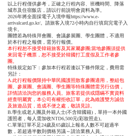
以上行程僅供參考，正確之行程內容、班機時間、降落
城市及住宿飯店，請以行前說明會資料為準。
2026年將全面採電子入境申報https://www.e-
arrivalcard.go.kr/。請旅客入境72小時內自行填寫完電子入
境卡。
團體若為特殊拜會團、會議參展團、學生團體，不適用
於本行程之報價，需另行報價。
本行程恕不接受韓籍旅客及其家屬參團;當地參團須提供
來回電子機票，恕不接受於韓國打工度假及工作者參
團。
特殊規定如下：參加本行程若逢以下條件限定，費用需
另計：
A.此行程報價限持中華民國護照散客參團適用，整組包
團、參展團、會議團、學生團等特殊團體需另行估價，
詳情請洽詢您的服務人員。旅客若提供或隱瞞不實資料
經查明屬實，本公司有權拒收訂單，此為維護雙方誠信
及旅遊品質，造成不便之處，敬請見諒。
B.學生或老人團及外籍人士(不含韓國籍)，單持一本外國
護照者，每人需加收NTD6,500元(彩妝照走)。
C.單筆訂單不足24歲及65歲以上報名人數不可超過半
數，若超過半數則價格另議～請洽業務人員。