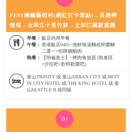
FE01鋼鐵藝術村(網紅打卡景點)→艮絕岬
燈塔→太和江十里竹林→太和江國家庭園
早餐：
飯店內用早餐
午餐：
香港飯店0401~海鮮辣湯麵或榨醬麵
二選一+招牌糖醋肉
晚餐：
【明倫進士】~烤肉食放題 (熟食區
+沙拉吧+飲料歡樂吧)
釜山TRINITY 或 釜山ARBAN CITY 或 BEST
IN CITY HOTEL 或 THE KING HOTEL 或 釜
山SEATTLE B 或同級
D3