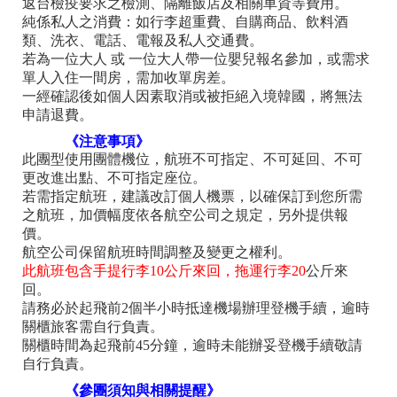
返台檢疫要求之檢測、隔離飯店及相關車資等費用。
純係私人之消費：如行李超重費、自購商品、飲料酒
類、洗衣、電話、電報及私人交通費。
若為一位大人 或 一位大人帶一位嬰兒報名參加，或需求
單人入住一間房，需加收單房差。
一經確認後如個人因素取消或被拒絕入境韓國，將無法
申請退費。
《注意事項》
此團型使用團體機位，航班不可指定、不可延回、不可
更改進出點、不可指定座位。
若需指定航班，建議改訂個人機票，以確保訂到您所需
之航班，加價幅度依各航空公司之規定，另外提供報
價。
航空公司保留航班時間調整及變更之權利。
此航班包含手提行李10公斤來回，拖運行李20
公斤來
回。
請務必於起飛前2個半小時抵達機場辦理登機手續，逾時
關櫃旅客需自行負責。
關櫃時間為起飛前45分鐘，逾時未能辦妥登機手續敬請
自行負責。
《參團須知與相關提醒》