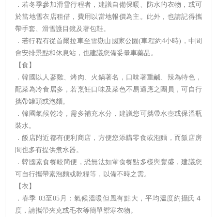
．若冬季參加滑雪行程者，建議自備保暖、防水的衣物，或可
於當地雪衣店租借，費用以當地報價為主。此外，也請記得攜
帶手套、滑雪護目鏡及著包鞋。
．若行程有從首爾拉車至雪嶽山國家公園(車程約4小時)，中間
會安排景點和休息站，也建議您備妥暈車藥品。
【食】
．韓國以人蔘雞、烤肉、火鍋著名，口味著重鹹、辣為特色，
配菜為冷食居多，若烹飪口味及菜色不易適應之團員，可自行
攜帶罐頭或泡麵。
．韓國氣候乾冷，需多補充水分，建議您可攜帶水壺或保溫瓶
裝水。
．飯店附近都有便利商店，方便您添購零食或泡麵，而飯店房
間也多有提供煮水器。
．韓國素食餐較簡便，恐無法如葷食餐點多樣與豐盛，建議您
可自行攜帶素泡麵或乾糧等，以備不時之需。
【衣】
．春季 03至05月：氣候溫暖但風有點大，平均溫度約攝氏４
度，請攜帶夾克或毛衣等簡單禦寒衣物。