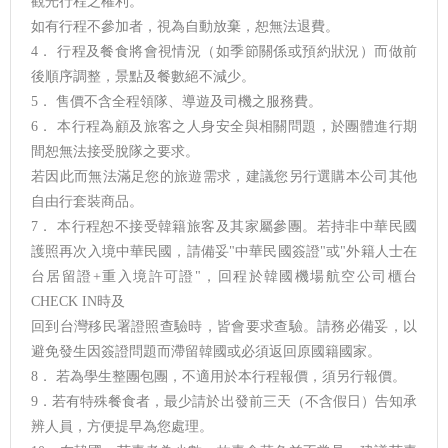
觀光行程之權利。
如有行程不參加者，視為自動放棄，恕無法退費。
4． 行程及餐食將會視情況（如季節關係或預約狀況）而做前
後順序調整，景點及餐數絕不減少。
5． 售價不含全程領隊、導遊及司機之服務費。
6． 本行程為顧及旅客之人身安全與相關問題，於團體進行期
間恕無法接受脫隊之要求。
若因此而無法滿足您的旅遊需求，建議您另行選購本公司其他
自由行套裝商品。
7． 本行程恕不接受韓籍旅客及其家屬參團。若持非中華民國
護照再次入境中華民國，請備妥"中華民國簽證"或"外籍人士在
台居留證+重入境許可證"，回程於韓國機場航空公司櫃台
CHECK IN時及
回到台灣移民署證照查驗時，皆會要求查驗。請務必備妥，以
避免發生因簽證問題而滯留韓國或必須返回原國籍國家。
8． 若為學生整團包團，不適用於本行程報價，須另行報價。
9．若有特殊餐食者，最少請於出發前三天（不含假日）告知承
辨人員，方便提早為您處理。