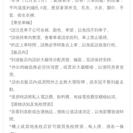
*冬季（12月至 2月）：氣候寒冷，但有\"三寒四暖\"的現像，
平均溫度約攝氏 0度。應穿著厚夾克、毛衣、大衣、圍巾、手
套、衛生衣褲。
【乘坐車輛】
*請注意車子公司名稱、顏色、車號，以免找不到車子。
*請保持車內整潔。會暈車者請坐前列。車上禁止吸煙。
*約定上車時間，請務必準時集合上車，以免延誤旅遊行程。
【飯店內】
*到達飯店內請於大廳等分配房號、鑰匙，並請保持安靜。
*外出時鑰匙務必交待清楚，或置於大廳櫃檯，以便同房者使
用。
*請勿在飯店內或房間外之走廊大聲喧嘩，或衣冠不整到處走
動。
*退房時請將私人電話費、飲料費、有線電視費至櫃檯結清。
【購物須知及免稅煙酒】
*若看到喜歡或合適物品，價格公道請速決定，以免影響旅遊時
間。
*機上或當地免稅店皆可購買免稅煙酒，每人煙、酒各一條