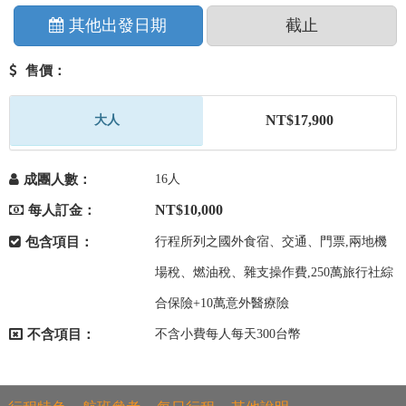
其他出發日期
截止
售價：
NT$17,900
大人
成團人數：
16人
NT$10,000
每人訂金：
包含項目：
行程所列之國外食宿、交通、門票,兩地機
場稅、燃油稅、雜支操作費,250萬旅行社綜
合保險+10萬意外醫療險
不含項目：
不含小費每人每天300台幣