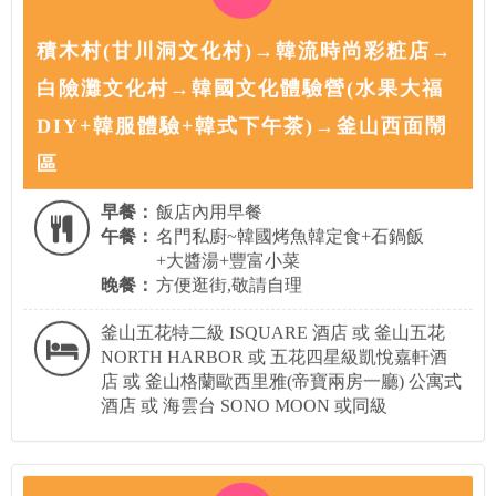
積木村(甘川洞文化村)→韓流時尚彩粧店→
白險灘文化村→韓國文化體驗營(水果大福
DIY+韓服體驗+韓式下午茶)→釜山西面鬧
區
早餐：
飯店內用早餐
午餐：
名門私廚~韓國烤魚韓定食+石鍋飯
+大醬湯+豐富小菜
晚餐：
方便逛街,敬請自理
釜山五花特二級 ISQUARE 酒店 或 釜山五花
NORTH HARBOR 或 五花四星級凱悅嘉軒酒
店 或 釜山格蘭歐西里雅(帝寶兩房一廳) 公寓式
酒店 或 海雲台 SONO MOON 或同級