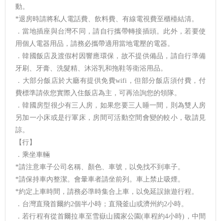
動。
*退房時請將私人電話費、飲料費、有線電視費至櫃檯結清。
．當地插座與台灣不同，請自行攜帶轉接插頭。此外，若要使
用個人電器用品，請務必攜帶適用當地電壓的電器。
．韓國飯店及渡假村因響應環保，故不提供備品，請自行準備
牙刷、牙膏、洗髮精、沐浴乳和拖鞋等衛浴用品。
．大部分飯店於大廳有提供免費wifi，但部分飯店須付費，付
費標準請依您實際入住飯店為主，可再洽詢您的領隊。
．韓國房型很少有三人房，如果您要三人睡一間，則為雙人房
另加一小床或是行軍床，房間可活動空間會變的較小，敬請見
諒。
【行】
．乘坐車輛
*請注意車子公司名稱、顏色、車號，以免找不到車子。
*請保持車內整潔。會暈車者請坐前列。車上禁止吸煙。
*約定上車時間，請務必準時集合上車，以免延誤旅遊行程。
．台灣直飛首爾約2個半小時；直飛釜山或濟州約2小時。
．若行程有從首爾拉車至雪嶽山國家公園(車程約4小時)，中間