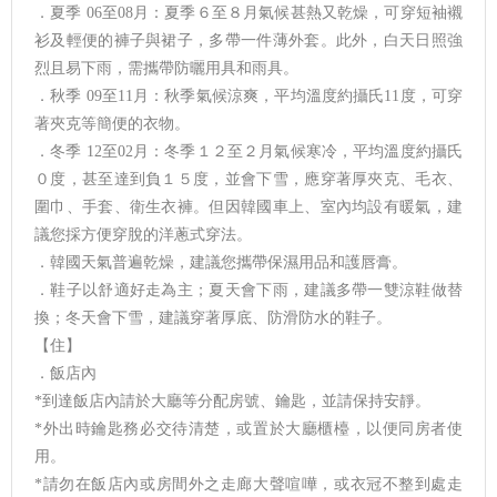
．夏季 06至08月：夏季６至８月氣候甚熱又乾燥，可穿短袖襯
衫及輕便的褲子與裙子，多帶一件薄外套。此外，白天日照強
烈且易下雨，需攜帶防曬用具和雨具。
．秋季 09至11月：秋季氣候涼爽，平均溫度約攝氏11度，可穿
著夾克等簡便的衣物。
．冬季 12至02月：冬季１２至２月氣候寒冷，平均溫度約攝氏
０度，甚至達到負１５度，並會下雪，應穿著厚夾克、毛衣、
圍巾、手套、衛生衣褲。但因韓國車上、室內均設有暖氣，建
議您採方便穿脫的洋蔥式穿法。
．韓國天氣普遍乾燥，建議您攜帶保濕用品和護唇膏。
．鞋子以舒適好走為主；夏天會下雨，建議多帶一雙涼鞋做替
換；冬天會下雪，建議穿著厚底、防滑防水的鞋子。
【住】
．飯店內
*到達飯店內請於大廳等分配房號、鑰匙，並請保持安靜。
*外出時鑰匙務必交待清楚，或置於大廳櫃檯，以便同房者使
用。
*請勿在飯店內或房間外之走廊大聲喧嘩，或衣冠不整到處走