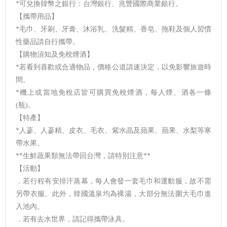
*可兌換韓幣之銀行：台灣銀行、兆豐國際商業銀行。
【攜帶用品】
*毛巾、牙刷、牙膏、沐浴乳、洗髮精、香皂、拖鞋及個人習慣
性藥品請自行攜帶。
【購物須知及免稅煙酒】
*若看到喜歡或合適物品，價格公道請速決定，以免影響旅遊時
間。
*機上或當地免稅店皆可購買免稅煙酒，每人煙、酒各一條
(瓶)。
【特產】
*人蔘、人蔘精、皮衣、毛衣、紫水晶及蘋果、蘋果、水梨等寒
帶水果。
**生鮮蔬果類無法帶回台灣，請特別注意**
【活動】
．若行程有安排汗蒸幕，每人會發一套毛巾和運動服，故不需
另帶衣服。此外，韓國溫泉均為裸湯，大部分無法圍大毛巾進
入池內。
．若有去水世界，請記得攜帶泳具。