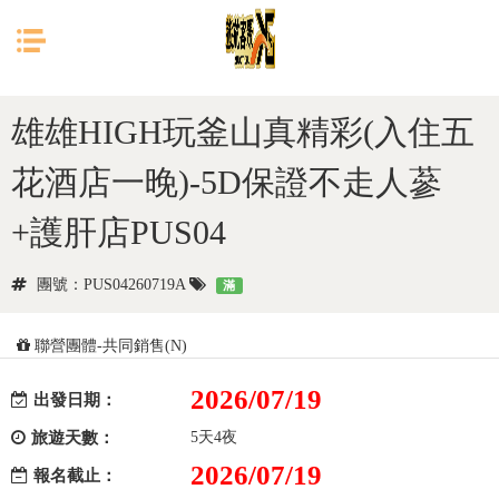
目前位置：
首頁
韓國
釜山
雄雄HIGH玩釜山真精彩(入住五
花酒店一晚)-5D保證不走人蔘
+護肝店PUS04
團號：PUS04260719A
滿
聯營團體-共同銷售(N)
2026/07/19
出發日期：
旅遊天數：
5天4夜
2026/07/19
報名截止：