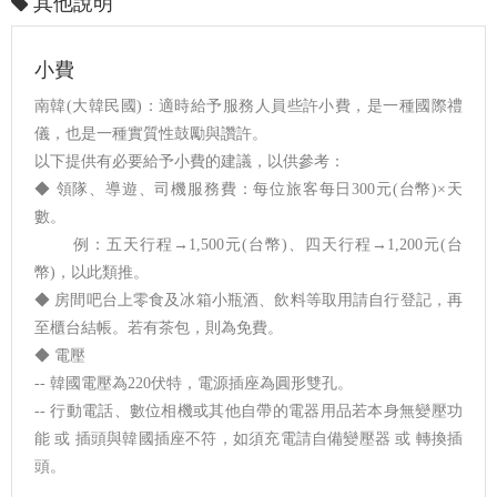
其他說明
小費
南韓(大韓民國)：適時給予服務人員些許小費，是一種國際禮
儀，也是一種實質性鼓勵與讚許。
以下提供有必要給予小費的建議，以供參考：
◆ 領隊、導遊、司機服務費：每位旅客每日300元(台幣)×天
數。
例：五天行程→1,500元(台幣)、四天行程→1,200元(台
幣)，以此類推。
◆ 房間吧台上零食及冰箱小瓶酒、飲料等取用請自行登記，再
至櫃台結帳。若有茶包，則為免費。
◆ 電壓
-- 韓國電壓為220伏特，電源插座為圓形雙孔。
-- 行動電話、數位相機或其他自帶的電器用品若本身無變壓功
能 或 插頭與韓國插座不符，如須充電請自備變壓器 或 轉換插
頭。