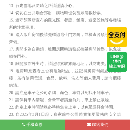
13. 行走雪地及陡峭之路請謹慎小心。
14. 切勿在公共場合露財，購物時也勿當眾清數鈔票。
15. 遵守領隊所宣布的觀光區、餐廳、飯店、遊樂設施等各種場
所的注意事項。
16. 進入飯店房間後請先確認逃生門方向，並檢查各項設施是否
齊備。
17. 房間多為自動鎖，離開房間時請務必攜帶房間鑰匙，以免被
鎖在門外。
18. 離開旅館外出時，請記得索取旅館地址，以防走失。
19. 退房時應查看是否有遺漏物品，並記得將房間鎖匙交還櫃
檯，若有使用電話、食品、飲料、洗衣等個人費用，請向櫃檯
結清。
20. 請注意車子之公司名稱、顏色、車號以免找不到車子。
21. 請保持車內清潔，會暈車者請坐前列，車上禁止吸煙。
22. 約定上車時間請務必準時集合上車，以免延誤拜會時間。
23. 自2025年3月1日起，多家航空公司將實施更嚴格的安全規
範，行動電源在航程中全程禁止使用及充電。各航空公司對行
手機直撥
台北
聯絡我們
動電源的容量、數量及攜帶方式有不同限制。為了保障您的權