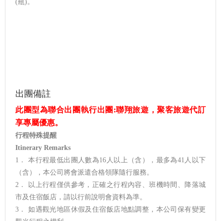
(瓶)。
出團備註
此團型為聯合出團執行出團:聯翔旅遊，聚客旅遊代訂
享專屬優惠。
行程特殊提醒
Itinerary Remarks
1． 本行程最低出團人數為16人以上（含），最多為41人以下
（含），本公司將會派遣合格領隊隨行服務。
2． 以上行程僅供參考，正確之行程內容、班機時間、降落城
市及住宿飯店，請以行前說明會資料為準。
3． 如遇觀光地區休假及住宿飯店地點調整，本公司保有變更