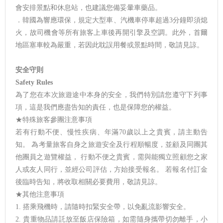
會安排景點和休息站，也建議您備妥暈車藥品。
．韓國為響應環保，規定大型車、汽機車停車超過3分鐘即須熄
火，故司機會等所有旅客上車後再開引擎及空調。此外，首爾
地區塞車較為嚴重，若因此耽誤用餐或景點時間，敬請見諒。
安全守則
Safety Rules
為了您在本次旅遊途中本身的安全，我們特別請您遵守下列事
項，這是我們應盡告知的責任，也是保障您的權益。
★特殊旅客參團注意事項
若有行動不便、慢性疾病、年滿70歲以上之貴賓，請主動告
知。 為考量旅客自身之旅遊安全及行程順暢度，並顧及同團其
他團員之遊覽權益， 行動不便之貴賓，需與能獨立照顧您之家
人或友人同行，並經公司評估，方始接受報名。 若報名付訂金
後臨時告知，將收取相關必要費用，敬請見諒。
★其他注意事項
1. 搭乘飛機時，請隨時扣緊安全帶，以免亂流影響安全。
2. 貴重物品請託放至飯店保險箱，如需隨身攜帶切勿離手，小