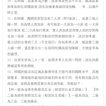
10．在韓國，茹素者為少數，故素食菜色並不常見。建議茹素
旅客如前往韓國旅遊˙請先自備素食罐頭或泡麵、…等，以備不
時之需。
11．在韓國，團體房房型沒有三人房（即3張床）。如要三個人
睡一間，則為雙人房加床，有可能是一大床加一小床 或 一大床
加行軍床 或 二小床加行軍床。雙人房加床是用雙人房的空間再
去加一張床，故房間可活動的空間會變的很小，請詳加考慮。
最少請於出發前三天（不含假日）告知承辨人員，確認要三個
人睡一間，還是要分出一位與同性團員或領隊睡，方便提早為
您處理。
12．住房安排為二人一室，如需求單人住宿一間房，請洽詢業
務確認單房差價格。
13．韓國的飯店在設施及服務等各方面均達到國際水平，其種
類繁多，價格隨所處地區與級別而各有不同。所有觀光飯店均
按設施、規模及服務質量分為五個等級，等級如下：
【特一級為金黃色無窮花五朵（相當於白金五星級）】、【特
二級為綠色無窮花五朵（相當於五星級）】一級為四朵、二級
為三朵、三級為兩朵。