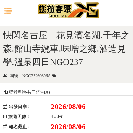
目前位置：
首頁
日本
北陸
快閃名古屋｜花見濱名湖.千年之
森.館山寺纜車.味噌之鄉.酒造見
學.溫泉四日NGO237
團號：NGO23260806A
聯營團體-共同銷售(A)
2026/08/06
出發日期：
旅遊天數：
4天3夜
2026/08/06
報名截止：