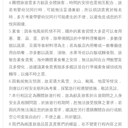
4.團體旅遊需多方顧及全體旅客，時間的安排也需相互配合，故
若有嬰幼兒同行時，可能無法妥適兼顧，所以煩請貴賓於報名
時，多方考量帶嬰幼兒同行可能產生的不便，以避免造成您的不
悅與困擾。
5.素食：因各地風俗民情不同，國外的素食習慣大多是可以食用
蔥、薑、蒜、蛋、奶等，除華僑開設的中華料理餐廳外，多數僅
能以蔬菜、豆腐等食材料理為主；若為飯店內用餐或一般餐廳使
用自助餐，亦多數以蔬菜、漬物、水果等佐以白飯或麵食類。故
敬告素食貴賓，海外團體素食餐之安排，無法如同在台灣般豐富
且多變化，故建議素食貴賓能多多鑑諒並自行準備素食罐頭或泡
麵等，以備不時之需。
6.因氣候無法預測，故若遇大風雪、火山、颱風、地震等情況，
則會以行程安全順利為考量，採緊急行程應變措施，敬請見諒。
7.本行程設定為團體旅遊行程，故為顧及旅客於出遊期間之人身
安全及相關問題，於旅遊行程期間，恕無法接受脫隊之要求；若
因此而無法滿足您的旅遊需求，建議您另行選購團體自由行或航
空公司套裝自由行，不便之處，尚祈鑒諒。
8.我們為維護旅遊品質及貴賓們的權益，在不變更行程內容之前