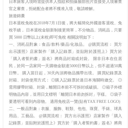
日本旅客入境時需提供本人指紋和拍攝臉部照片並接受入境審查
官之審查，拒絕配合者將不獲准入境，敬請瞭解。
旅遊錦囊
日本退稅免稅在2018年7月1日後，將大幅簡化外國遊客退稅、免
稅手續， 日本退稅金額新制後更簡單，不分物品、消耗品，只要
買 5000 日幣以上(未稅)即可免稅 相關說明如下：
一、消耗品對象：食品/飲料/藥品/化妝品。 @購買流程： 買方
出示護照》店家製作「購入記錄票」並貼附於護照上》買方於
「購入者誓約書」簽名》將商品封箱或封袋。 限非日本在住居
民，於同一店家同一天購物金額達5000日幣以上，但不超過50萬
日幣。 購入當日起，30天內須將物品攜帶出境。 購買紀錄票及
封箱、封袋使用方式： ◎購入記錄票於過日本海關時繳交。 ◎
需用膠帶封箱、封袋，離開日本前不可拆封或破損。 ◎箱子外標
明物品內容，並用日文標明「離開日本前勿拆封」字樣。 ◎袋子
要透明可看到內容物。 適用免稅店一覽(貼有TAX FREE LOGO)
二、一般品對象：衣服、服飾、鞋類、包包、珠寶、手錶、球具
用品、工藝品。 @購買流程： 買方出示護照》店家製作「購入
記錄票」並貼附於護照上》買方於「購入者誓約書」簽名》將商