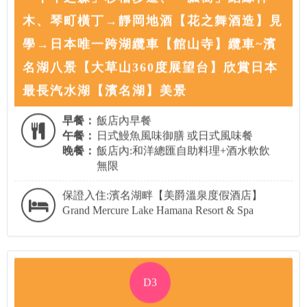
木、琴町橫丁→靜岡地酒【花之舞酒造】見
學→日本唯一跨湖纜車【館山寺】纜車~濱
名湖八景【大草山360度展望台】欣賞日本
最長汽水湖【濱名湖】美景
早餐：
飯店內早餐
午餐：
日式鰻魚風味御膳 或日式風味餐
晚餐：
飯店內:和洋總匯自助料理+酒水軟飲
無限
保證入住:濱名湖畔【美爵溫泉度假酒店】
Grand Mercure Lake Hamana Resort & Spa
D3