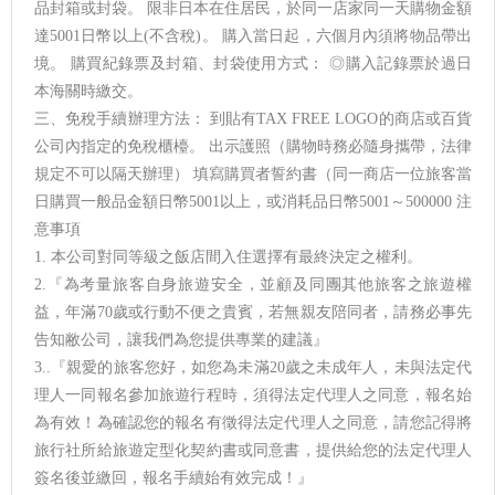
品封箱或封袋。 限非日本在住居民，於同一店家同一天購物金額
達5001日幣以上(不含稅)。 購入當日起，六個月內須將物品帶出
境。 購買紀錄票及封箱、封袋使用方式： ◎購入記錄票於過日
本海關時繳交。
三、免稅手續辦理方法： 到貼有TAX FREE LOGO的商店或百貨
公司內指定的免稅櫃檯。 出示護照（購物時務必隨身攜帶，法律
規定不可以隔天辦理） 填寫購買者誓約書（同一商店一位旅客當
日購買一般品金額日幣5001以上，或消耗品日幣5001～500000 注
意事項
1. 本公司對同等級之飯店間入住選擇有最終決定之權利。
2.『為考量旅客自身旅遊安全，並顧及同團其他旅客之旅遊權
益，年滿70歲或行動不便之貴賓，若無親友陪同者，請務必事先
告知敝公司，讓我們為您提供專業的建議』
3..『親愛的旅客您好，如您為未滿20歲之未成年人，未與法定代
理人一同報名參加旅遊行程時，須得法定代理人之同意，報名始
為有效！為確認您的報名有徵得法定代理人之同意，請您記得將
旅行社所給旅遊定型化契約書或同意書，提供給您的法定代理人
簽名後並繳回，報名手續始有效完成！』