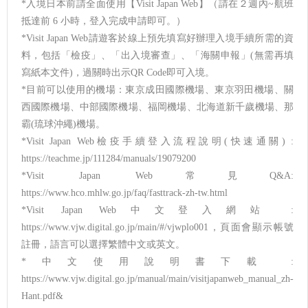
*入境日本前請全面使用【Visit Japan Web】（請在２週內~航班
抵達前 6 小時，登入完成申請即可。）
*Visit Japan Web請遊客於線上預先填寫好辦理入境手續所需的資
料，包括「檢疫」、「出入境審查」、「海關申報」(無需再填
寫紙本文件)，過關時出示QR Code即可入境。
*目前可以使用的機場：東京成田國際機場、東京羽田機場、關
西國際機場、中部國際機場、福岡機場、北海道新千歲機場、那
霸(琉球沖繩)機場。
*Visit Japan Web檢疫手續登入流程說明(快速通關) :
https://teachme.jp/111284/manuals/19079200
*Visit Japan Web常見Q&A:
https://www.hco.mhlw.go.jp/faq/fasttrack-zh-tw.html
*Visit Japan Web中文登入網站 :
https://www.vjw.digital.go.jp/main/#/vjwplo001，頁面會顯示帳號
註冊，語言可以選擇繁體中文或英文。
*中文使用說明書下載 :
https://www.vjw.digital.go.jp/manual/main/visitjapanweb_manual_zh-
Hant.pdf&