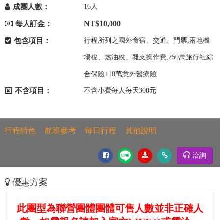
成團人數：
16人
NT$10,000
每人訂金：
包含項目：
行程所列之國外食宿、交通、門票,兩地機
場稅、燃油稅、雜支操作費,250萬旅行社綜
合保險+10萬意外醫療險
不含項目：
不含小費每人每天300元
行程特色
航班參考
每日行程
其他說明
洽詢
優惠方案
此團型為聯營團體團體可售人數並非正確人