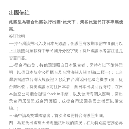
出團備註
此團型為聯合出團執行出團:旅天下，聚客旅遊代訂享專屬優
惠。
簽証說明
一‧持台灣護照出入境日本免簽證，但護照有效期限需在６個月以
上且護照尚須載有中華民國身分證字號；持外國護照者需注意是
否需日簽。
二‧從台灣出發，持他國護照自日本返台者，需持有以下附件證
明，以備日本航空公司櫃台及台灣海關入關查驗(二擇一)： 1.台
灣居留證或台灣入境簽證 2.預定自台灣返回他國之機票 (例：從
台灣出發，持美國護照前往日本者，自日本出境回台灣時，在日
本航空公司櫃台辦理check in手續，以及台灣海關入關時，需出
示台灣居留證或台灣護照，或從台灣返回美國之機票以備查
驗。)
三‧新申請為雙重國籍者，首次出國需持台灣護照出國。
四．為避免出國當天出現無法出境的情況，在此特別請您務必再