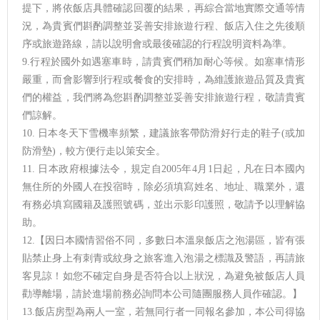
提下，將依飯店具體確認回覆的結果，再綜合當地實際交通等情
況，為貴賓們斟酌調整並妥善安排旅遊行程、飯店入住之先後順
序或旅遊路線，請以說明會或最後確認的行程說明資料為準。
9.行程於國外如遇塞車時，請貴賓們稍加耐心等候。如塞車情形
嚴重，而會影響到行程或餐食的安排時，為維護旅遊品質及貴賓
們的權益，我們將為您斟酌調整並妥善安排旅遊行程，敬請貴賓
們諒解。
10. 日本冬天下雪機率頻繁，建議旅客帶防滑好行走的鞋子(或加
防滑墊)，較方便行走以策安全。
11. 日本政府根據法令，規定自2005年4月1日起，凡在日本國內
無住所的外國人在投宿時，除必須填寫姓名、地址、職業外，還
有務必填寫國籍及護照號碼，並出示影印護照，敬請予以理解協
助。
12.【因日本國情習俗不同，多數日本溫泉飯店之泡湯區，皆有張
貼禁止身上有刺青或紋身之旅客進入泡湯之標識及警語，再請旅
客見諒！如您不確定自身是否符合以上狀況，為避免被飯店人員
勸導離場，請於進場前務必詢問本公司隨團服務人員作確認。】
13.飯店房型為兩人一室，若無同行者一同報名參加，本公司得協