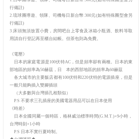
行備註)
2.琉球團導遊、領隊、司機每日新台幣:300元(如有特殊團型會另
行備註)
3.床頭無須放置小費，房間吧台上零食及冰箱小瓶酒、飲料等取
用請自行登記再至櫃台結帳。但茶包則為免費。
《電壓》
日本的家庭電源是100伏特AC，但是頻率卻有兩種。日本的東
部地區的頻率為50赫茲，日 本的西部地區的頻率為60赫茲
各大城市的主要飯店都有100伏特和220伏特的電源插座，但是
一般只能夠插入雙腳插頭
（大多數與台灣插孔相類似）
P.S 不要求三孔插座的美國電器用品可以在日本使用
《時差》
日本全國同屬一個時區，格林威治標準時間(G.M.T.)+9小時，
台灣時刻+1小時
P.S 日本不實行夏時制。