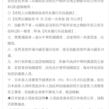
若您是役男者→出國前必須前往戶籍所在地之鄉鎮市區公所兵役
科(課)蓋兩種章：
◎【持照人出國應經核准尚未履行兵役義務】。
◎【役男出國核准 年 月 日前一次有效 縣 市公所】
六．役齡男子者→出國前必須前往戶籍所在地之鄉鎮市區公所兵
役科(課)一種章，即為【尚未履行兵役義務】。
七．雙重國籍者→進出中華民國國境，須使用同一本護照進、出
國境。
八．役男是指年滿18歲至服兵役前，接近役齡是指年滿16歲至18
歲。
九．本行程所載之簽證相關規定，對象均為持中華民國護照之旅
客，若貴客持他國護照，請先自行查明相關規定，報名時並請告
知您的服務人員。
十．日本新入境審查手續將於本（96）年11月20日起實施，前往
日本旅客入境時需提供本人指紋和拍攝臉部照片並接受入境審查
官之審查，拒絕配合者將不獲准入境，敬請瞭解。
◆日本旅遊入境政策說明◆ 入境政策會依照日本政府公告，滾動
式調整修改。