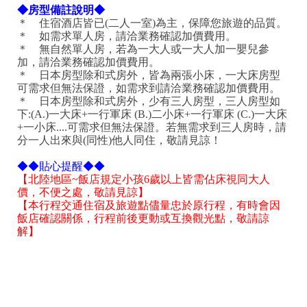
◆房型備註說明◆
＊ 住宿酒店皆已(二人一室)為主，保障您旅遊的品質。
＊ 如需求單人房，請洽業務確認加價費用。
＊ 無自然單人房，若為一大人或一大人加一嬰兒參
加，請洽業務確認加價費用。
＊ 日本房型除和式房外，皆為兩張小床，一大床房型
可需求但無法保證，如需求到請洽業務確認加價費用。
＊ 日本房型除和式房外，少有三人房型，三人房型如
下:(A.)一大床+一行軍床 (B.)二小床+一行軍床 (C.)一大床
+一小床....可需求但無法保證。若無需求到三人房時，請
分一人出來與(同性)他人同住，敬請見諒！
◆
◆貼心提醒◆
◆
【北陸地區~飯店規定小孩6歲以上皆需佔床視同大人
價，不便之處，敬請見諒】
【本行程交通住宿及旅遊點儘量忠於原行程，有時會因
飯店確認關係，行程前後更動或互換觀光點，敬請諒
解】