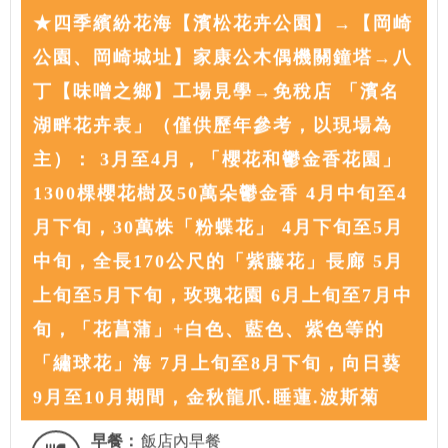
★四季繽紛花海【濱松花卉公園】→【岡崎
公園、岡崎城址】家康公木偶機關鐘塔→八
丁【味噌之鄉】工場見學→免稅店 「濱名
湖畔花卉表」（僅供歷年參考，以現場為
主）： 3月至4月，「櫻花和鬱金香花園」
1300棵櫻花樹及50萬朵鬱金香 4月中旬至4
月下旬，30萬株「粉蝶花」 4月下旬至5月
中旬，全長170公尺的「紫藤花」長廊 5月
上旬至5月下旬，玫瑰花園 6月上旬至7月中
旬，「花菖蒲」+白色、藍色、紫色等的
「繡球花」海 7月上旬至8月下旬，向日葵
9月至10月期間，金秋龍爪.睡蓮.波斯菊
早餐：
飯店內早餐