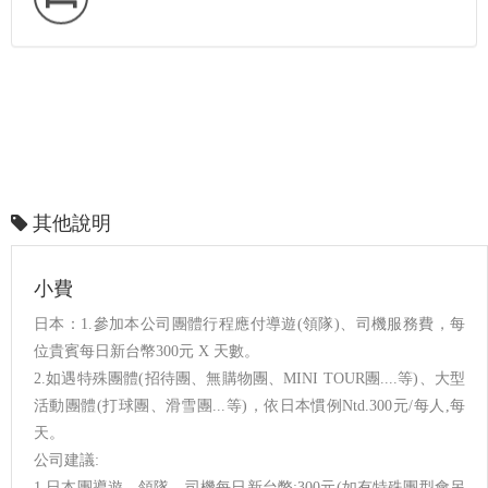
其他說明
小費
日本：1.參加本公司團體行程應付導遊(領隊)、司機服務費，每
位貴賓每日新台幣300元 X 天數。
2.如遇特殊團體(招待團、無購物團、MINI TOUR團....等)、大型
活動團體(打球團、滑雪團...等)，依日本慣例Ntd.300元/每人,每
天。
公司建議:
1.日本團導遊、領隊、司機每日新台幣:300元(如有特殊團型會另