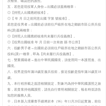
次檢查、確認您的護照。
五．若您是現役軍人身份→出國必須蓋兩種章：
◎【持照人出國應經核准】。
◎【 年 月 日之前同意出國 字第 號核准】。
若您是役男者→出國前必須前往戶籍所在地之鄉鎮市區公所兵役
科(課)蓋兩種章：
◎【持照人出國應經核准尚未履行兵役義務】。
◎【役男出國核准 年 月 日前一次有效 縣 市公所】
六．役齡男子者→出國前必須前往戶籍所在地之鄉鎮市區公所兵
役科(課)一種章，即為【尚未履行兵役義務】。
七．雙重國籍者→進出中華民國國境，須使用同一本護照進、出
國境。
八．役男是指年滿18歲至服兵役前，接近役齡是指年滿16歲至18
歲。
九．本行程所載之簽證相關規定，對象均為持中華民國護照之旅
客，若貴客持他國護照，請先自行查明相關規定，報名時並請告
知您的服務人員。
十．日本新入境審查手續將於本（96）年11月20日起實施，前往