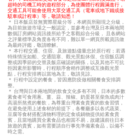
超時的司機工時的遊程部分，為使團體行程圓滿進行，
交通工具可能會使用大眾交通工具（電車或地下鐵或接
駁車或計程車）等，敬請知悉！
＊ 日本飯店並無實際星級分等，本網頁所顯現之分級，
為目前旅遊市場之一般認定，並參考台灣及日本兩地間
數個訂房網站資訊後所給予之客觀綜合分級， 且各網站
之評量標準及角度各有不同，難以單一網頁所載資訊做
為最終評鑑，敬請瞭解。
＊ 本行程交通、住宿、及旅遊點儘量忠於原行程；若遇
特殊情況如船、交通阻塞、觀光景點休假、住宿飯店調
整或因季節的交替及飯店確認的關係，以及其他不可抗
拒因素所影響時，行程順序會稍作調整或互換觀光景
點，行程安排將以當地為主，敬請見諒。
＊ 行程中設定的餐食，皆因應防疫做相關餐食安排調
整。
＊ 台灣與日本兩地間的飲食文化多有不同，日本的多數
素食者可食用蔥、薑、蒜、辣椒、奶蛋甚至柴魚或肉汁
高湯所熬煮的餐飲，為尊重台灣素食貴賓的飲食習慣，
在避免使用上述食材的前提下，各餐廳多以各式蔬菜、
豆腐等食材搭配漬物料理的定食或鍋物提供給素食貴
賓，且當地購買全素食品也相當不易，故建議前往日本
旅遊的貴賓，如有需要請自行事先準備素食品，以備不
時之需。