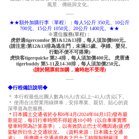
風景、傳統與文化。
-----
★★額外加購行李〈單程〉：每人5公斤 350元、10公斤
700元、15公斤 1050元、20公斤 1400元。★★
※選位服務(單程)：
虎舒適tigercomfor 第1&12&13排，每人須加價800元。
(請注意:第12&13排為逃生門，未滿15歲、孕婦、嬰兒、
行動不便不可搭乘)
虎快客tigerquicke 第2-4排，每人須加價400元。 虎厝邊
tigerbuddy 第5-11及14-30排，每人須加價250元。
(請於開票前加購，逾時恕不受理)
-----
◆行程備註說明◆
＊ 本行程最低出團人數為16人(含)以上~41人(含)以下。
＊ 使用合法營業用綠牌車，安排專業、親切、貼心的資
深導遊為您服務。
＊日本國土交通省於令和6年4月(2024年04月1日)發布最
新規定，每日行車時間不得超過10小時（以自車庫實際
發車時間為計算基準），以有效防止巴士司機因過(疲)勞
駕駛所衍生之交通狀況。 （資料來源：日本國土交通
省）； 因應國土交通省發布之巴士工時限制變嚴謹，若