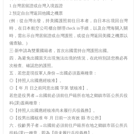
1.台灣居留證或台灣入境簽證
2.預定自台灣返回他國之機票
(例：從台灣出發，持美國護照前往日本者，自日本出境回台灣
時，在日本航空公司櫃台辦理check in手續，以及台灣海關入關
時，需出示台灣居留證或台灣護照，或從台灣返回美國之機票以
備查驗。)
三‧新申請為雙重國籍者，首次出國需持台灣護照出國。
四．為避免出國當天出現無法出境的情況，在此特別請您務必再
次檢查、確認您的護照。
五．若您是現役軍人身份→出國必須蓋兩種章：
◎【持照人出國應經核准】。
◎【 年 月 日之前同意出國 字第 號核准】。
若您是役男者→出國前必須前往戶籍所在地之鄉鎮市區公所兵役
科(課)蓋兩種章：
◎【持照人出國應經核准尚未履行兵役義務】。
◎【役男出國核准 年 月 日前一次有效 縣 市公所】
六．役齡男子者→出國前必須前往戶籍所在地之鄉鎮市區公所兵
役科(課)一種章，即為【尚未履行兵役義務】。