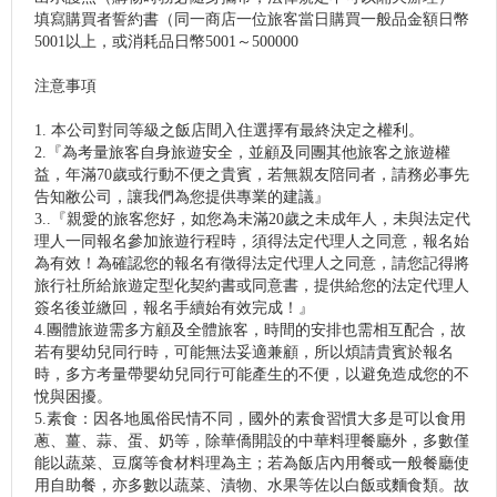
填寫購買者誓約書（同一商店一位旅客當日購買一般品金額日幣
5001以上，或消耗品日幣5001～500000
注意事項
1. 本公司對同等級之飯店間入住選擇有最終決定之權利。
2.『為考量旅客自身旅遊安全，並顧及同團其他旅客之旅遊權
益，年滿70歲或行動不便之貴賓，若無親友陪同者，請務必事先
告知敝公司，讓我們為您提供專業的建議』
3..『親愛的旅客您好，如您為未滿20歲之未成年人，未與法定代
理人一同報名參加旅遊行程時，須得法定代理人之同意，報名始
為有效！為確認您的報名有徵得法定代理人之同意，請您記得將
旅行社所給旅遊定型化契約書或同意書，提供給您的法定代理人
簽名後並繳回，報名手續始有效完成！』
4.團體旅遊需多方顧及全體旅客，時間的安排也需相互配合，故
若有嬰幼兒同行時，可能無法妥適兼顧，所以煩請貴賓於報名
時，多方考量帶嬰幼兒同行可能產生的不便，以避免造成您的不
悅與困擾。
5.素食：因各地風俗民情不同，國外的素食習慣大多是可以食用
蔥、薑、蒜、蛋、奶等，除華僑開設的中華料理餐廳外，多數僅
能以蔬菜、豆腐等食材料理為主；若為飯店內用餐或一般餐廳使
用自助餐，亦多數以蔬菜、漬物、水果等佐以白飯或麵食類。故