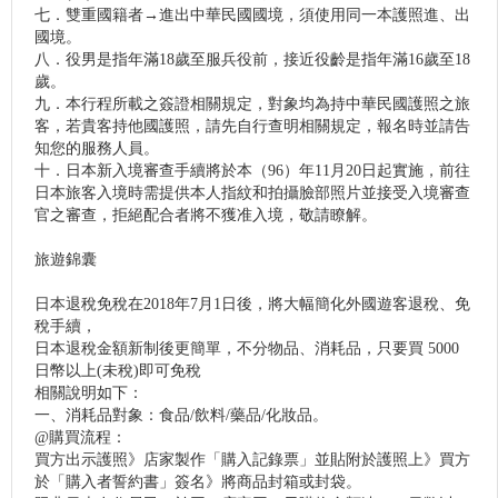
七．雙重國籍者→進出中華民國國境，須使用同一本護照進、出
國境。
八．役男是指年滿18歲至服兵役前，接近役齡是指年滿16歲至18
歲。
九．本行程所載之簽證相關規定，對象均為持中華民國護照之旅
客，若貴客持他國護照，請先自行查明相關規定，報名時並請告
知您的服務人員。
十．日本新入境審查手續將於本（96）年11月20日起實施，前往
日本旅客入境時需提供本人指紋和拍攝臉部照片並接受入境審查
官之審查，拒絕配合者將不獲准入境，敬請瞭解。
旅遊錦囊
日本退稅免稅在2018年7月1日後，將大幅簡化外國遊客退稅、免
稅手續，
日本退稅金額新制後更簡單，不分物品、消耗品，只要買 5000
日幣以上(未稅)即可免稅
相關說明如下：
一、消耗品對象：食品/飲料/藥品/化妝品。
@購買流程：
買方出示護照》店家製作「購入記錄票」並貼附於護照上》買方
於「購入者誓約書」簽名》將商品封箱或封袋。