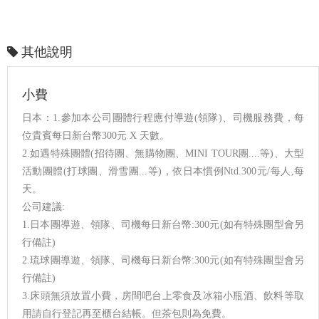
其他說明
小費
日本：1.參加本公司團體行程應付導遊(領隊)、司機服務費，每
位貴賓每日新台幣300元 X 天數。
2.如遇特殊團體(招待團、無購物團、MINI TOUR團....等)、大型
活動團體(打球團、滑雪團...等)，依日本慣例Ntd.300元/每人,每
天。
公司建議:
1.日本團導遊、領隊、司機每日新台幣:300元(如有特殊團型會另
行備註)
2.琉球團導遊、領隊、司機每日新台幣:300元(如有特殊團型會另
行備註)
3.床頭無須放置小費，房間吧台上零食及冰箱小瓶酒、飲料等取
用請自行登記再至櫃台結帳。但茶包則為免費。