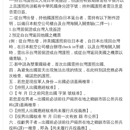
一‧持台灣護照出入境日本免簽證，但護照有效期限需在６個月以
上且護照尚須載有中華民國身分證字號；持外國護照者需注意是
否需日簽。
二‧從台灣出發，持他國護照自日本返台者，需持有以下附件證
明，以備日本航空公司櫃台及台灣海關入關查驗(二擇一)：
1.台灣居留證或台灣入境簽證
2.預定自台灣返回他國之機票
(例：從台灣出發，持美國護照前往日本者，自日本出境回台灣
時，在日本航空公司櫃台辦理check in手續，以及台灣海關入關
時，需出示台灣居留證或台灣護照，或從台灣返回美國之機票以
備查驗。)
三‧新申請為雙重國籍者，首次出國需持台灣護照出國。
四．為避免出國當天出現無法出境的情況，在此特別請您務必再
次檢查、確認您的護照。
五．若您是現役軍人身份→出國必須蓋兩種章：
◎【持照人出國應經核准】。
◎【 年 月 日之前同意出國 字第 號核准】。
若您是役男者→出國前必須前往戶籍所在地之鄉鎮市區公所兵役
科(課)蓋兩種章：
◎【持照人出國應經核准尚未履行兵役義務】。
◎【役男出國核准 年 月 日前一次有效 縣 市公所】
六．役齡男子者→出國前必須前往戶籍所在地之鄉鎮市區公所兵
役科(課)一種章，即為【尚未履行兵役義務】。