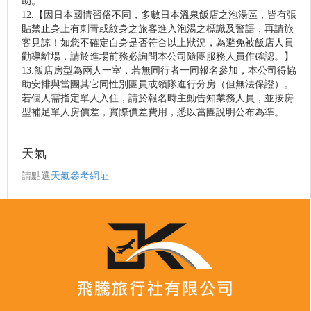
助。
12.【因日本國情習俗不同，多數日本溫泉飯店之泡湯區，皆有張
貼禁止身上有刺青或紋身之旅客進入泡湯之標識及警語，再請旅
客見諒！如您不確定自身是否符合以上狀況，為避免被飯店人員
勸導離場，請於進場前務必詢問本公司隨團服務人員作確認。】
13.飯店房型為兩人一室，若無同行者一同報名參加，本公司得協
助安排與當團其它同性別團員或領隊進行分房（但無法保證）。
若個人需指定單人入住，請於報名時主動告知業務人員，並按房
型補足單人房價差，實際價差費用，悉以當團說明公布為準。
天氣
請點選
天氣參考網址