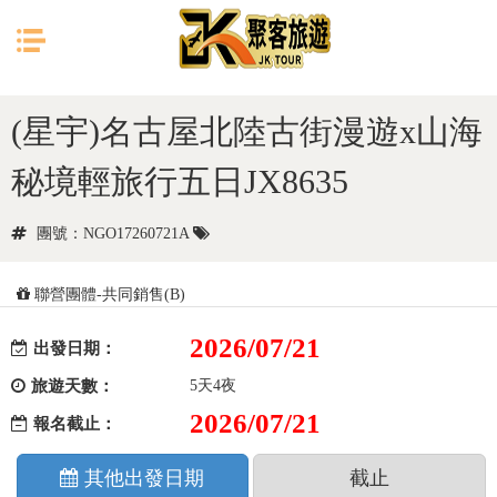
目前位置：
首頁
日本
北陸
(星宇)名古屋北陸古街漫遊x山海
秘境輕旅行五日JX8635
團號：NGO17260721A
聯營團體-共同銷售(B)
2026/07/21
出發日期：
旅遊天數：
5天4夜
2026/07/21
報名截止：
其他出發日期
截止