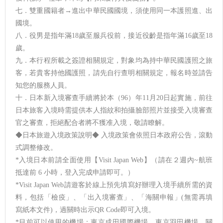
七．雙重國籍者→進出中華民國國境，須使用同一本護照進、出
國境。
八．役男是指年滿18歲至服兵役前，接近役齡是指年滿16歲至18
歲。
九．本行程所載之簽證相關規定，對象均為持中華民國護照之旅
客，若貴客持他國護照，請先自行查明相關規定，報名時並請告
知您的服務人員。
十．日本新入境審查手續將於本（96）年11月20日起實施，前往
日本旅客入境時需提供本人指紋和拍攝臉部照片並接受入境審查
官之審查，拒絕配合者將不獲准入境，敬請瞭解。
◆日本旅遊入境政策說明◆ 入境政策會依照日本政府公告，滾動
式調整修改。
*入境日本前請全面使用【Visit Japan Web】（請在２週內~航班
抵達前 6 小時，登入完成申請即可。）
*Visit Japan Web請遊客於線上預先填寫好辦理入境手續所需的資
料，包括「檢疫」、「出入境審查」、「海關申報」(無需再填
寫紙本文件)，過關時出示QR Code即可入境。
*目前可以使用的機場：東京成田國際機場、東京羽田機場、關