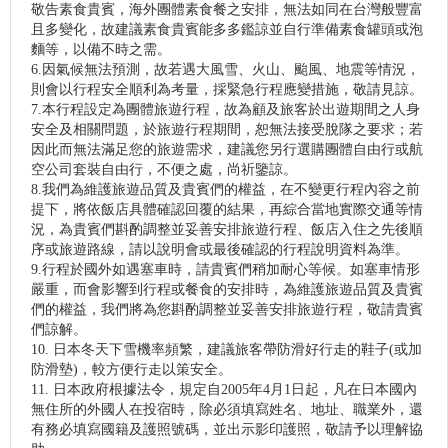
敬告素食貴賓，海外團體素食餐之安排，無法如同在台灣般豐富
且多變化，故建議素食貴賓能多多鑑諒並自行準備素食罐頭或泡
麵等，以備不時之需。
6.因氣候無法預測，故若遇大風雪、火山、颱風、地震等情況，
則會以行程安全順利為考量，採緊急行程應變措施，敬請見諒。
7.本行程設定為團體旅遊行程，故為顧及旅客於出遊期間之人身
安全及相關問題，於旅遊行程期間，恕無法接受脫隊之要求；若
因此而無法滿足您的旅遊需求，建議您另行選購團體自由行或航
空公司套裝自由行，不便之處，尚祈鑒諒。
8.我們為維護旅遊品質及貴賓們的權益，在不變更行程內容之前
提下，將依飯店具體確認回覆的結果，再綜合當地實際交通等情
況，為貴賓們斟酌調整並妥善安排旅遊行程、飯店入住之先後順
序或旅遊路線，請以說明會或最後確認的行程說明資料為準。
9.行程於國外如遇塞車時，請貴賓們稍加耐心等候。如塞車情形
嚴重，而會影響到行程或餐食的安排時，為維護旅遊品質及貴賓
們的權益，我們將為您斟酌調整並妥善安排旅遊行程，敬請貴賓
們諒解。
10. 日本冬天下雪機率頻繁，建議旅客帶防滑好行走的鞋子(或加
防滑墊)，較方便行走以策安全。
11. 日本政府根據法令，規定自2005年4月1日起，凡在日本國內
無住所的外國人在投宿時，除必須填寫姓名、地址、職業外，還
有務必填寫國籍及護照號碼，並出示影印護照，敬請予以理解協