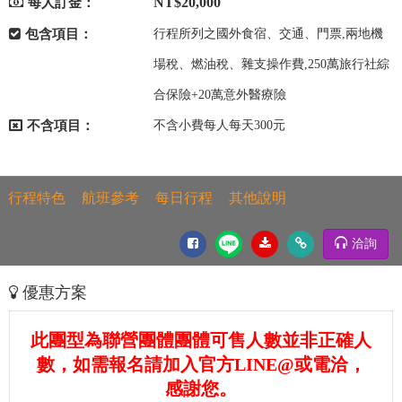
NT$20,000
每人訂金：
包含項目：
行程所列之國外食宿、交通、門票,兩地機
場稅、燃油稅、雜支操作費,250萬旅行社綜
合保險+20萬意外醫療險
不含項目：
不含小費每人每天300元
行程特色
航班參考
每日行程
其他說明
洽詢
優惠方案
此團型為聯營團體團體可售人數並非正確人
數，如需報名請加入官方LINE@或電洽，
感謝您。