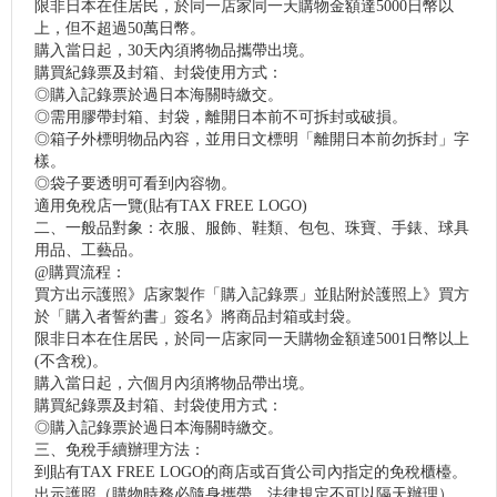
限非日本在住居民，於同一店家同一天購物金額達5000日幣以
上，但不超過50萬日幣。
購入當日起，30天內須將物品攜帶出境。
購買紀錄票及封箱、封袋使用方式：
◎購入記錄票於過日本海關時繳交。
◎需用膠帶封箱、封袋，離開日本前不可拆封或破損。
◎箱子外標明物品內容，並用日文標明「離開日本前勿拆封」字
樣。
◎袋子要透明可看到內容物。
適用免稅店一覽(貼有TAX FREE LOGO)
二、一般品對象：衣服、服飾、鞋類、包包、珠寶、手錶、球具
用品、工藝品。
@購買流程：
買方出示護照》店家製作「購入記錄票」並貼附於護照上》買方
於「購入者誓約書」簽名》將商品封箱或封袋。
限非日本在住居民，於同一店家同一天購物金額達5001日幣以上
(不含稅)。
購入當日起，六個月內須將物品帶出境。
購買紀錄票及封箱、封袋使用方式：
◎購入記錄票於過日本海關時繳交。
三、免稅手續辦理方法：
到貼有TAX FREE LOGO的商店或百貨公司內指定的免稅櫃檯。
出示護照（購物時務必隨身攜帶，法律規定不可以隔天辦理）