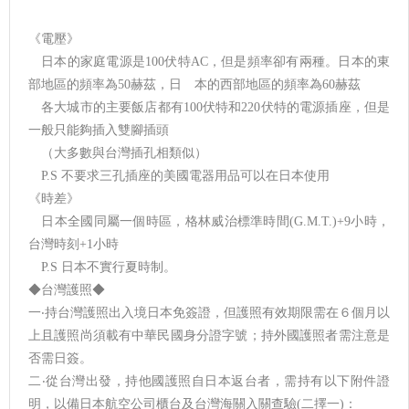
《電壓》
日本的家庭電源是100伏特AC，但是頻率卻有兩種。日本的東
部地區的頻率為50赫茲，日 本的西部地區的頻率為60赫茲
各大城市的主要飯店都有100伏特和220伏特的電源插座，但是
一般只能夠插入雙腳插頭
（大多數與台灣插孔相類似）
P.S 不要求三孔插座的美國電器用品可以在日本使用
《時差》
日本全國同屬一個時區，格林威治標準時間(G.M.T.)+9小時，
台灣時刻+1小時
P.S 日本不實行夏時制。
◆台灣護照◆
一‧持台灣護照出入境日本免簽證，但護照有效期限需在６個月以
上且護照尚須載有中華民國身分證字號；持外國護照者需注意是
否需日簽。
二‧從台灣出發，持他國護照自日本返台者，需持有以下附件證
明，以備日本航空公司櫃台及台灣海關入關查驗(二擇一)：