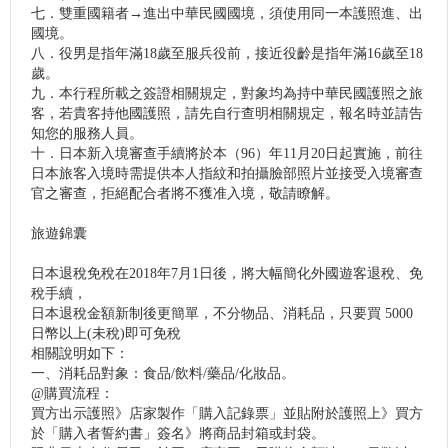
七．雙重國籍者→進出中華民國國境，須使用同一本護照進、出
國境。
八．役男是指年滿18歲至服兵役前，接近役齡是指年滿16歲至18
歲。
九．本行程所載之簽證相關規定，對象均為持中華民國護照之旅
客，若貴客持他國護照，請先自行查明相關規定，報名時並請告
知您的服務人員。
十．日本新入境審查手續將於本（96）年11月20日起實施，前往
日本旅客入境時需提供本人指紋和拍攝臉部照片並接受入境審查
官之審查，拒絕配合者將不獲准入境，敬請瞭解。
旅遊錦囊
日本退稅免稅在2018年7月1日後，將大幅簡化外國遊客退稅、免
稅手續，
日本退稅金額新制後更簡單，不分物品、消耗品，只要買 5000
日幣以上(未稅)即可免稅
相關說明如下：
一、消耗品對象：食品/飲料/藥品/化妝品。
@購買流程：
買方出示護照》店家製作「購入記錄票」並貼附於護照上》買方
於「購入者誓約書」簽名》將商品封箱或封袋。