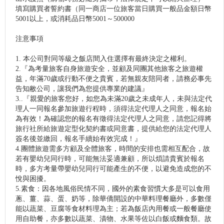
填寫購買者誓約書（同一商店一位旅客當日購買一般品金額日幣
5001以上，或消耗品日幣5001～500000
注意事項
1. 本公司對同等級之飯店間入住選擇有最終決定之權利。
2.『為考量旅客自身旅遊安全，並顧及同團其他旅客之旅遊權
益，年滿70歲或行動不便之貴賓，若無親友陪同者，請務必事先
告知敝公司，讓我們為您提供專業的建議』
3..『親愛的旅客您好，如您為未滿20歲之未成年人，未與法定代
理人一同報名參加旅遊行程時，須得法定代理人之同意，報名始
為有效！為確認您的報名有徵得法定代理人之同意，請您記得將
旅行社所給旅遊定型化契約書或同意書，提供給您的法定代理人
簽名後並繳回，報名手續始有效完成！』
4.團體旅遊需多方顧及全體旅客，時間的安排也需相互配合，故
若有嬰幼兒同行時，可能無法妥適兼顧，所以煩請貴賓於報名
時，多方考量帶嬰幼兒同行可能產生的不便，以避免造成您的不
悅與困擾。
5.素食：因各地風俗民情不同，國外的素食習慣大多是可以食用
蔥、薑、蒜、蛋、奶等，除華僑開設的中華料理餐廳外，多數僅
能以蔬菜、豆腐等食材料理為主；若為飯店內用餐或一般餐廳使
用自助餐，亦多數以蔬菜、漬物、水果等佐以白飯或麵食類。故