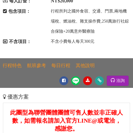
NT$20,000
每人訂金：
包含項目：
行程所列之國外食宿、交通、門票,兩地機
場稅、燃油稅、雜支操作費,250萬旅行社綜
合保險+20萬意外醫療險
不含項目：
不含小費每人每天300元
行程特色
航班參考
每日行程
其他說明
洽詢
優惠方案
此團型為聯營團體團體可售人數並非正確人
數，如需報名請加入官方LINE@或電洽，
感謝您。