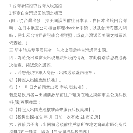
1.台灣居留證或台灣入境簽證
2.預定自台灣返回他國之機票
(例：從台灣出發，持美國護照前往日本者，自日本出境回台灣
時，在日本航空公司櫃台辦理check in手續，以及台灣海關入關
時，需出示台灣居留證或台灣護照，或從台灣返回美國之機票以
備查驗。)
三‧新申請為雙重國籍者，首次出國需持台灣護照出國。
四．為避免出國當天出現無法出境的情況，在此特別請您務必再
次檢查、確認您的護照。
五．若您是現役軍人身份→出國必須蓋兩種章：
◎【持照人出國應經核准】。
◎【 年 月 日之前同意出國 字第 號核准】。
若您是役男者→出國前必須前往戶籍所在地之鄉鎮市區公所兵役
科(課)蓋兩種章：
◎【持照人出國應經核准尚未履行兵役義務】。
◎【役男出國核准 年 月 日前一次有效 縣 市公所】
六．役齡男子者→出國前必須前往戶籍所在地之鄉鎮市區公所兵
役科(課)一種章，即為【尚未履行兵役義務】。