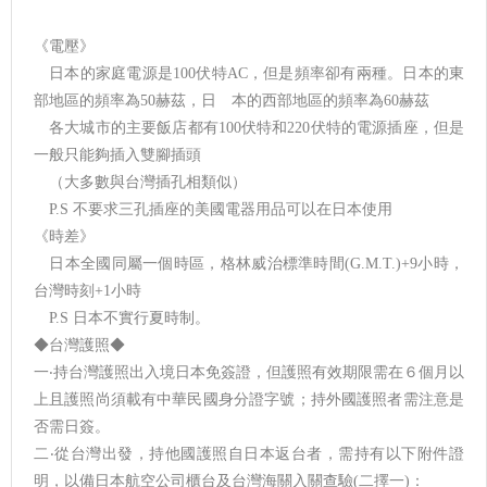
《電壓》
日本的家庭電源是100伏特AC，但是頻率卻有兩種。日本的東
部地區的頻率為50赫茲，日 本的西部地區的頻率為60赫茲
各大城市的主要飯店都有100伏特和220伏特的電源插座，但是
一般只能夠插入雙腳插頭
（大多數與台灣插孔相類似）
P.S 不要求三孔插座的美國電器用品可以在日本使用
《時差》
日本全國同屬一個時區，格林威治標準時間(G.M.T.)+9小時，
台灣時刻+1小時
P.S 日本不實行夏時制。
◆台灣護照◆
一‧持台灣護照出入境日本免簽證，但護照有效期限需在６個月以
上且護照尚須載有中華民國身分證字號；持外國護照者需注意是
否需日簽。
二‧從台灣出發，持他國護照自日本返台者，需持有以下附件證
明，以備日本航空公司櫃台及台灣海關入關查驗(二擇一)：