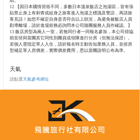
助。
12.【因日本國情習俗不同，多數日本溫泉飯店之泡湯區，皆有張
貼禁止身上有刺青或紋身之旅客進入泡湯之標識及警語，再請旅
客見諒！如您不確定自身是否符合以上狀況，為避免被飯店人員
勸導離場，請於進場前務必詢問本公司隨團服務人員作確認。】
13.飯店房型為兩人一室，若無同行者一同報名參加，本公司得協
助安排與當團其它同性別團員或領隊進行分房（但無法保證）。
若個人需指定單人入住，請於報名時主動告知業務人員，並按房
型補足單人房價差，實際價差費用，悉以當團說明公布為準。
天氣
請點選
天氣參考網址