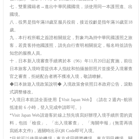
七．雙重國籍者→進出中華民國國境，須使用同一本護照進、出
國境。
八．役男是指年滿18歲至服兵役前，接近役齡是指年滿16歲至18
歲。
九．本行程所載之簽證相關規定，對象均為持中華民國護照之旅
客，若貴客持他國護照，請先自行查明相關規定，報名時並請告
知您的服務人員。
十．日本新入境審查手續將於本（96）年11月20日起實施，前往
日本旅客入境時需提供本人指紋和拍攝臉部照片並接受入境審查
官之審查，拒絕配合者將不獲准入境，敬請瞭解。
◆日本旅遊入境政策說明◆ 入境政策會依照日本政府公告，滾動
式調整修改。
*入境日本前請全面使用【Visit Japan Web】（請在２週內~航班
抵達前 6 小時，登入完成申請即可。）
*Visit Japan Web請遊客於線上預先填寫好辦理入境手續所需的資
料，包括「檢疫」、「出入境審查」、「海關申報」(無需再填
寫紙本文件)，過關時出示QR Code即可入境。
*目前可以使用的機場：東京成田國際機場、東京羽田機場、關