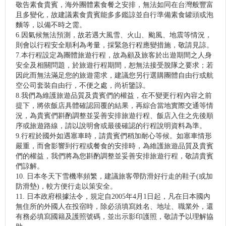
敬告素食貴賓，海外團體素食餐之安排，無法如同在台灣般豐富
且多變化，故建議素食貴賓能多多鑑諒並自行準備素食罐頭或泡
麵等，以備不時之需。
6.因氣候無法預測，故若遇大風雪、火山、颱風、地震等情況，
則會以行程安全順利為考量，採緊急行程應變措施，敬請見諒。
7.本行程設定為團體旅遊行程，故為顧及旅客於出遊期間之人身
安全及相關問題，於旅遊行程期間，恕無法接受脫隊之要求；若
因此而無法滿足您的旅遊需求，建議您另行選購團體自由行或航
空公司套裝自由行，不便之處，尚祈鑒諒。
8.我們為維護旅遊品質及貴賓們的權益，在不變更行程內容之前
提下，將依飯店具體確認回覆的結果，再綜合當地實際交通等情
況，為貴賓們斟酌調整並妥善安排旅遊行程、飯店入住之先後順
序或旅遊路線，請以說明會或最後確認的行程說明資料為準。
9.行程於國外如遇塞車時，請貴賓們稍加耐心等候。如塞車情形
嚴重，而會影響到行程或餐食的安排時，為維護旅遊品質及貴賓
們的權益，我們將為您斟酌調整並妥善安排旅遊行程，敬請貴賓
們諒解。
10. 日本冬天下雪機率頻繁，建議旅客帶防滑好行走的鞋子(或加
防滑墊)，較方便行走以策安全。
11. 日本政府根據法令，規定自2005年4月1日起，凡在日本國內
無住所的外國人在投宿時，除必須填寫姓名、地址、職業外，還
有務必填寫國籍及護照號碼，並出示影印護照，敬請予以理解協