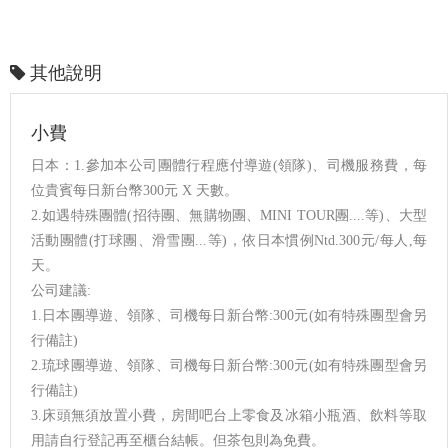
其他說明
小費
日本：1.參加本公司團體行程應付導遊(領隊)、司機服務費，每
位貴賓每日新台幣300元 X 天數。
2.如遇特殊團體(招待團、無購物團、MINI TOUR團....等)、大型
活動團體(打球團、滑雪團...等)，依日本慣例Ntd.300元/每人,每
天。
公司建議:
1.日本團導遊、領隊、司機每日新台幣:300元(如有特殊團型會另
行備註)
2.琉球團導遊、領隊、司機每日新台幣:300元(如有特殊團型會另
行備註)
3.床頭無須放置小費，房間吧台上零食及冰箱小瓶酒、飲料等取
用請自行登記再至櫃台結帳。但茶包則為免費。