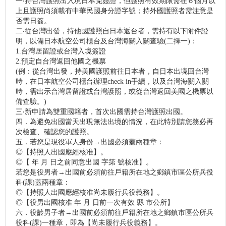
一‧持台灣護照出入境日本免簽證，但護照有效期限需在６個月以
上且護照尚須載有中華民國身分證字號；持外國護照者需注意是
否需日簽。
二‧從台灣出發，持他國護照自日本返台者，需持有以下附件證
明，以備日本航空公司櫃台及台灣海關入關查驗(二擇一)：
1.台灣居留證或台灣入境簽證
2.預定自台灣返回他國之機票
(例：從台灣出發，持美國護照前往日本者，自日本出境回台灣
時，在日本航空公司櫃台辦理check in手續，以及台灣海關入關
時，需出示台灣居留證或台灣護照，或從台灣返回美國之機票以
備查驗。)
三‧新申請為雙重國籍者，首次出國需持台灣護照出國。
四．為避免出國當天出現無法出境的情況，在此特別請您務必再
次檢查、確認您的護照。
五．若您是現役軍人身份→出國必須蓋兩種章：
◎【持照人出國應經核准】。
◎【 年 月 日之前同意出國 字第 號核准】。
若您是役男者→出國前必須前往戶籍所在地之鄉鎮市區公所兵役
科(課)蓋兩種章：
◎【持照人出國應經核准尚未履行兵役義務】。
◎【役男出國核准 年 月 日前一次有效 縣 市公所】
六．役齡男子者→出國前必須前往戶籍所在地之鄉鎮市區公所兵
役科(課)一種章，即為【尚未履行兵役義務】。