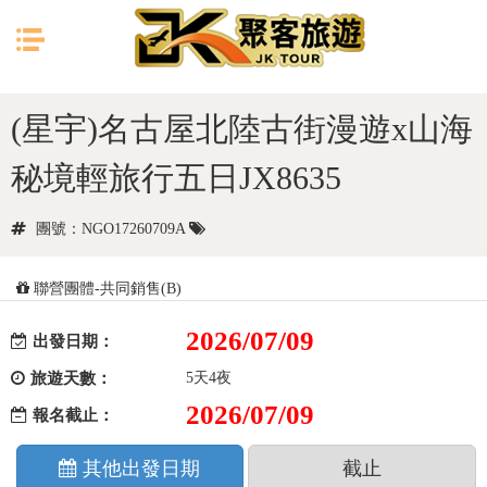
目前位置：
首頁
日本
北陸
(星宇)名古屋北陸古街漫遊x山海
秘境輕旅行五日JX8635
團號：NGO17260709A
聯營團體-共同銷售(B)
2026/07/09
出發日期：
旅遊天數：
5天4夜
2026/07/09
報名截止：
其他出發日期
截止