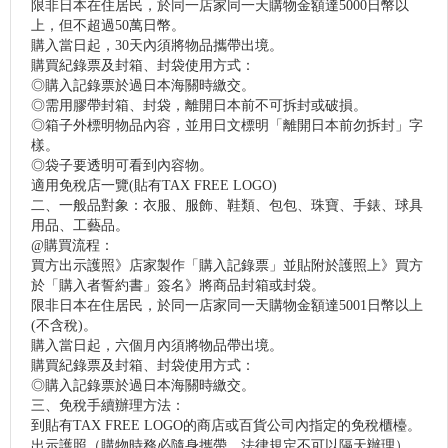
限非日本在住居民，於同一店家同一天購物金額達5000日幣以
上，但不超過50萬日幣。
購入當日起，30天內須將物品攜帶出境。
購買紀錄票及封箱、封袋使用方式：
◎購入記錄票於過日本海關時繳交。
◎需用膠帶封箱、封袋，離開日本前不可拆封或破損。
◎箱子外標明物品內容，並用日文標明「離開日本前勿拆封」字
樣。
◎袋子要透明可看到內容物。
適用免稅店一覽(貼有TAX FREE LOGO)
二、一般品對象：衣服、服飾、鞋類、包包、珠寶、手錶、球具
用品、工藝品。
@購買流程：
買方出示護照》店家製作「購入記錄票」並貼附於護照上》買方
於「購入者誓約書」簽名》將商品封箱或封袋。
限非日本在住居民，於同一店家同一天購物金額達5001日幣以上
(不含稅)。
購入當日起，六個月內須將物品帶出境。
購買紀錄票及封箱、封袋使用方式：
◎購入記錄票於過日本海關時繳交。
三、免稅手續辦理方法：
到貼有TAX FREE LOGO的商店或百貨公司內指定的免稅櫃檯。
出示護照（購物時務必隨身攜帶，法律規定不可以隔天辦理）