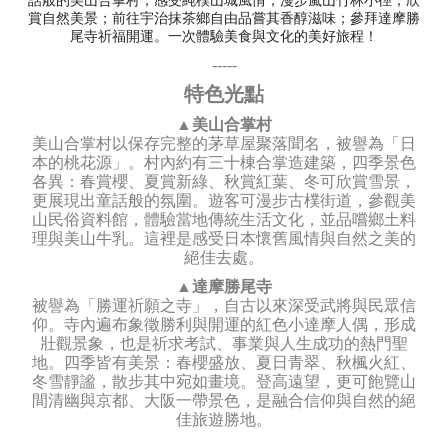
話般的美山合掌村，感受純樸山城風情；漫步嵐山竹林小徑，欣
賞自然美景；前往宇治抹茶鄉自由品嘗其香醇滋味；參拜達摩勝
尾寺祈福開運。一次體驗美食與文化的美好旅程！
-----
特色光點
▲美山合掌村
美山合掌村以保存完整的茅草屋聚落聞名，被譽為「日
本的桃花源」。村內約有三十棟合掌造建築，四季景色
各異：春賞櫻、夏賞新綠、秋賞紅葉、冬可欣賞雪景，
更展現出童話般的氛圍。遊客可漫步古樸街道，參觀美
山民俗資料館，體驗當地傳統生活文化，並品嚐鄉土料
理與美山牛乳。這裡是感受日本懷舊風情與自然之美的
絕佳去處。
▲達摩勝尾寺
被譽為「勝運祈願之寺」，自古以來深受武將與民眾信
仰。寺內遍布象徵勝利與開運的紅色小達摩人偶，形成
壯觀景象，也是祈求考試、事業與人生成功的熱門聖
地。四季皆有美景：春櫻盛放、夏日青翠、秋楓火紅、
冬雪靜謐，散步其中宛如畫境。登高遠望，更可飽覽山
間清幽與京都、大阪一帶景色，是融合信仰與自然的絕
佳旅遊勝地。