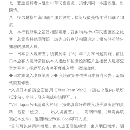
七．雙重國籍者→進出中華民國國境，須使用同一本護照進、出
國境。
八．役男是指年滿18歲至服兵役前，接近役齡是指年滿16歲至18
歲。
九．本行程所載之簽證相關規定，對象均為持中華民國護照之旅
客，若貴客持他國護照，請先自行查明相關規定，報名時並請告
知您的服務人員。
十．日本新入境審查手續將於本（96）年11月20日起實施，前往
日本旅客入境時需提供本人指紋和拍攝臉部照片並接受入境審查
官之審查，拒絕配合者將不獲准入境，敬請瞭解。
◆日本旅遊入境政策說明◆ 入境政策會依照日本政府公告，滾動
式調整修改。
*入境日本前請全面使用【Visit Japan Web】（請在２週內~航班
抵達前 6 小時，登入完成申請即可。）
*Visit Japan Web請遊客於線上預先填寫好辦理入境手續所需的資
料，包括「檢疫」、「出入境審查」、「海關申報」(無需再填
寫紙本文件)，過關時出示QR Code即可入境。
*目前可以使用的機場：東京成田國際機場、東京羽田機場、關