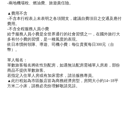
-兩地機場稅、燃油費、旅遊責任險。
▲費用不含
-不含本行程表上未表明之各項開支，建議自費項目之交通及應付
費用。
-不含全程服務人員小費
給予服務人員小費是全世界通行的社會習慣之一，在國外旅行大
多有付小費的習慣，是一種風度的表現。
依日本慣例領隊、導遊、司機小費：每位貴賓每日300元（台
幣）。
單人報名：
單數旅客報名將依性別配房，如遇無法配房需補單人房差，部份
商品不提供單數旅客。
若指定入住單人房或有加床需求，請洽服務專員。
▲此行程如為市區飯店皆為商務經濟房型，房間大小約14~18平
方米二小床，請務必充份理解敬請見諒。