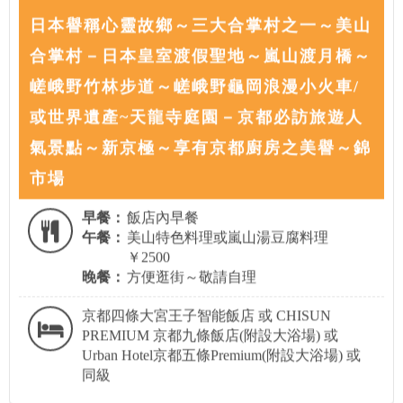
日本譽稱心靈故鄉～三大合掌村之一～美山
合掌村－日本皇室渡假聖地～嵐山渡月橋～
嵯峨野竹林步道～嵯峨野龜岡浪漫小火車/
或世界遺產~天龍寺庭園－京都必訪旅遊人
氣景點～新京極～享有京都廚房之美譽～錦
市場
早餐：
飯店內早餐
午餐：
美山特色料理或嵐山湯豆腐料理
￥2500
晚餐：
方便逛街～敬請自理
京都四條大宮王子智能飯店 或 CHISUN
PREMIUM 京都九條飯店(附設大浴場) 或
Urban Hotel京都五條Premium(附設大浴場) 或
同級