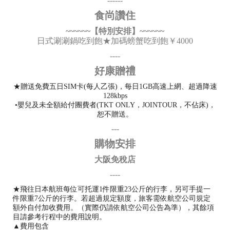
------
食尚讚住
~~~~~~【特別安排】~~~~~~
日式涮涮鍋吃到飽★加碼螃蟹吃到飽￥4000
----
好康贈禮
★贈送免費五日SIM卡(每人乙張)，每日1GB高速上網、超過降速
128kbps
•嬰兒及未全額給付團費者(TKT ONLY，JOINTOUR，不佔床)，
恕不贈送。
---
購物安排
大阪免稅店
----
★飛往日本航班每位可托運1件限重23公斤的行李，另可手提一
件限重7公斤的行李。若超過規定額度，旅客需依航空公司規定
額外自付加收費用。（實際仍請依航空公司公告為準），其餘項
目請參考行程中的費用說明。
▲費用包含