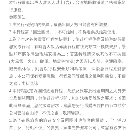
本行程最低出團人數16人以上(含)，台灣地區將派遣合格領隊隨
行服務。
參團須知
1.由於行程安排的差異，最低出團人數可能會有所調整。
2.本行程需「團進團出」，不可延回，不得退票及延期使用。
3.為了本次各位貴賓行程愉快順利，旅遊行程住宿及旅遊點儘量
忠於原行程，有時會因飯店確認行程前後更動或互換觀光點，景
點順序將依導遊現場安排為主；若遇特殊情況或其他不可抗拒
(大風雪、火山、颱風、地震等情況)之因素以及船、交通阻塞、
觀光點休假，則會以行程安全順利為考量，採緊急行程應變措
施，本公司保有變更班機、行程及同等飯店之權利與義務，不便
之處，尚祈見諒！
4.本行程設定為團體旅遊行程，為顧及旅客於出遊期間之人身安
全及相關問題，於旅遊行程期間，恕無法接受脫隊之要求；若因
此而無法滿足您的旅遊需求，建議您另行選購團體自由行或航空
公司套裝自由行，不便之處，敬請鑒諒。
5.為了確保旅客的旅遊安全及同團其他旅客的權益，「年滿70
歲」及「行動不便」的貴賓，須事先告知本公司，並需有親友陪