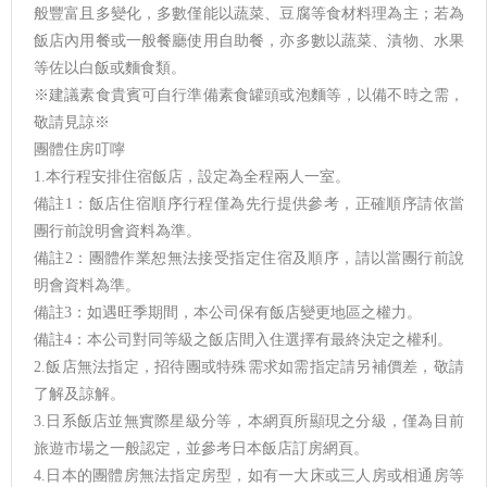
般豐富且多變化，多數僅能以蔬菜、豆腐等食材料理為主；若為
飯店內用餐或一般餐廳使用自助餐，亦多數以蔬菜、漬物、水果
等佐以白飯或麵食類。
※建議素食貴賓可自行準備素食罐頭或泡麵等，以備不時之需，
敬請見諒※
團體住房叮嚀
1.本行程安排住宿飯店，設定為全程兩人一室。
備註1：飯店住宿順序行程僅為先行提供參考，正確順序請依當
團行前說明會資料為準。
備註2：團體作業恕無法接受指定住宿及順序，請以當團行前說
明會資料為準。
備註3：如遇旺季期間，本公司保有飯店變更地區之權力。
備註4：本公司對同等級之飯店間入住選擇有最終決定之權利。
2.飯店無法指定，招待團或特殊需求如需指定請另補價差，敬請
了解及諒解。
3.日系飯店並無實際星級分等，本網頁所顯現之分級，僅為目前
旅遊市場之一般認定，並參考日本飯店訂房網頁。
4.日本的團體房無法指定房型，如有一大床或三人房或相通房等