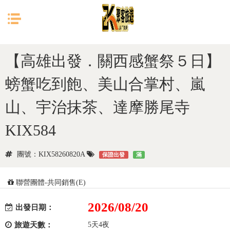
目前位置：
首頁
日本
大阪
【高雄出發．關西感蟹祭５日】
螃蟹吃到飽、美山合掌村、嵐
山、宇治抹茶、達摩勝尾寺
KIX584
團號：KIX58260820A
保證出發
滿
聯營團體-共同銷售(E)
2026/08/20
出發日期：
旅遊天數：
5天4夜