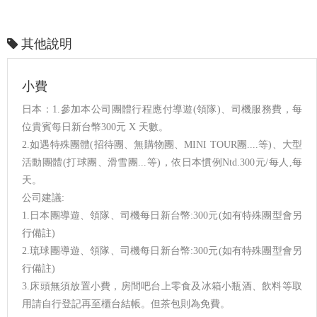
其他說明
小費
日本：1.參加本公司團體行程應付導遊(領隊)、司機服務費，每
位貴賓每日新台幣300元 X 天數。
2.如遇特殊團體(招待團、無購物團、MINI TOUR團....等)、大型
活動團體(打球團、滑雪團...等)，依日本慣例Ntd.300元/每人,每
天。
公司建議:
1.日本團導遊、領隊、司機每日新台幣:300元(如有特殊團型會另
行備註)
2.琉球團導遊、領隊、司機每日新台幣:300元(如有特殊團型會另
行備註)
3.床頭無須放置小費，房間吧台上零食及冰箱小瓶酒、飲料等取
用請自行登記再至櫃台結帳。但茶包則為免費。