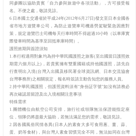
同參團以協助貴賓「自力參與旅遊中各項活動」，方可接受報
名。不便之處，敬請見諒。
6.日本國土交通省於平成24年(2012年6月27日)發文至日本全國各
省市地方遊覽車公司，為防止遊覽車司機過勞駕駛緊急因應對
策，規定遊覽巴士司機每天行車時間不得超過10小時（以車庫實
際發車時間為基準至回抵車庫時間）。
護照效期與簽證須知
1.本行程適用對象均為持中華民國護照之旅客(至出國當日護照效
期需六個月以上)，若貴賓擁有雙重國籍或持他國護照，請先自
行查明出入境(台灣入出國及移民署全球資訊網、日本交流協會
台灣事務所)之相關規定，報名時並請主動告知您的服務人員。
2.持中華民國護照，但護照資料須有“身份証字號”如沒有請務必
再次確認居留證及出入境相關注意事項
特殊需求
1.團體機位由航空公司安排，旅行社或領隊無法保證能指定座
位，領隊仍將盡最大協助，若無法滿足您的需求，敬請見諒。
2.因各國風俗民情各異(日本人的素食大多可食用蔥、薑、蒜、
蛋、奶等食材)，與台灣人素食習慣完全不同，無法如同在台灣