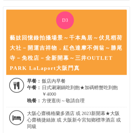
D3
藝妓回憶錄拍攝場景～千本鳥居～伏見稻荷
大社－開運吉祥物．紅色達摩不倒翁～勝尾
寺－免稅店－全新開幕～三井OUTLET
PARK LaLaport大阪門真
早餐：
飯店內早餐
午餐：
日式涮涮鍋吃到飽★加碼螃蟹吃到飽
￥4000
晚餐：
方便逛街～敬請自理
大阪心齋橋格蘭多酒店 或 2023新開幕★大阪
心齋橋捷絲旅 或 大阪新今宮知鄉標準酒店 或
同級