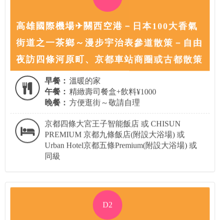
高雄國際機場✈關西空港－日本100大香氣
街道之一茶鄉～漫步宇治表參道散策－自由
夜訪四條河原町、京都車站商圈或古都散策
早餐：
溫暖的家
午餐：
精緻壽司餐盒+飲料¥1000
晚餐：
方便逛街～敬請自理
京都四條大宮王子智能飯店 或 CHISUN
PREMIUM 京都九條飯店(附設大浴場) 或
Urban Hotel京都五條Premium(附設大浴場) 或
同級
D2