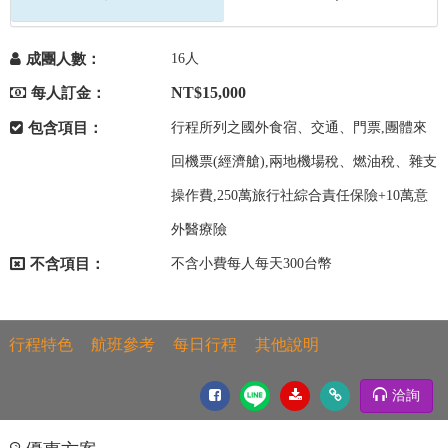
成團人數：
16人
NT$15,000
每人訂金：
包含項目：
行程所列之國外食宿、交通、門票,團體來
回機票(經濟艙),兩地機場稅、燃油稅、雜支
操作費,250萬旅行社綜合責任保險+10萬意
外醫療險
不含項目：
不含小費每人每天300台幣
行程特色
航班參考
每日行程
其他說明
洽詢