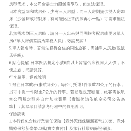
房型需求，本公司會盡全力跟飯店爭取，但無法保證。
日本房型除和式房外，少有三人房型，而三人房則提供雙人房加
床（沙發床或特製床，有可能比正常的床再小一點）可需求無法
保證。
若無需求到三人房時，請分一人出來與同團旅客配房或更改單人
房(*單人房價差請洽業務人員)，敬請見諒！
5.單人報名時，若無法覓得合住的同性旅客，需補單人房差(視飯
店等級)。
6.貼心提醒:日本飯店規定小孩6歲以上皆需佔床視同大人價，不
便之處，尚請見諒。
行李超重、退稅說明
1.飛往日本航班(廉航除外)，每位可托運1件限重23公斤的行李，
另可手提一件限重7公斤的行李。若超過規定額度，旅客需依航
空公司規定額外自付加收費用【實際仍請依航空公司公告為
準】；其餘項目請參考行程中的費用說明。
保險說明
1.本行程包含旅行業責任保險【意外死殘保額新臺幣250萬、意外
醫療保額新臺幣20萬(實支實付)】及旅行社履約保證保險。