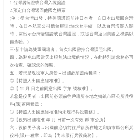
1.台灣居留證或台灣入境簽證
2.預定自台灣返回他國之機票
(例：從台灣出發，持美國護照前往日本者，自日本出境回台灣
時，在日本航空公司櫃台辦理check in手續，以及台灣海關入關
時，需出示台灣居留證或台灣護照，或從台灣返回美國之機票以
備查驗。)
三‧新申請為雙重國籍者，首次出國需持台灣護照出國。
四．為避免出國當天出現無法出境的情況，在此特別請您務必再
次檢查、確認您的護照。
五．若您是現役軍人身份→出國必須蓋兩種章：
◎【持照人出國應經核准】。
◎【 年 月 日之前同意出國 字第 號核准】。
若您是役男者→出國前必須前往戶籍所在地之鄉鎮市區公所兵役
科(課)蓋兩種章：
◎【持照人出國應經核准尚未履行兵役義務】。
◎【役男出國核准 年 月 日前一次有效 縣 市公所】
六．役齡男子者→出國前必須前往戶籍所在地之鄉鎮市區公所兵
役科(課)一種章，即為【尚未履行兵役義務】。