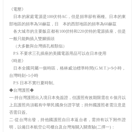
《電壓》
日本的家庭電源是100伏特AC，但是頻率卻有兩種。日本的東
部地區的頻率為50赫茲，日 本的西部地區的頻率為60赫茲
各大城市的主要飯店都有100伏特和220伏特的電源插座，但是
一般只能夠插入雙腳插頭
（大多數與台灣插孔相類似）
P.S 不要求三孔插座的美國電器用品可以在日本使用
《時差》
日本全國同屬一個時區，格林威治標準時間(G.M.T.)+9小時，
台灣時刻+1小時
P.S 日本不實行夏時制。
◆台灣護照◆
一‧持台灣護照出入境日本免簽證，但護照有效期限需在６個月以
上且護照尚須載有中華民國身分證字號；持外國護照者需注意是
否需日簽。
二‧從台灣出發，持他國護照自日本返台者，需持有以下附件證
明，以備日本航空公司櫃台及台灣海關入關查驗(二擇一)：