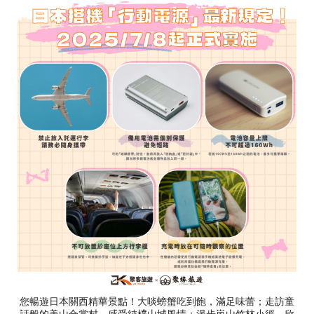
您暢遊日本關西精華景點！大啖螃蟹吃到飽，滿足味蕾；走訪童