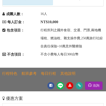
成團人數：
16人
NT$10,000
每人訂金：
包含項目：
行程所列之國外食宿、交通、門票,兩地機
場稅、燃油稅、雜支操作費,250萬旅行社綜
合責任保險+10萬意外醫療險
不含項目：
不含小費每人每日300台幣
行程特色
航班參考
每日行程
其他說明
洽詢
優惠方案