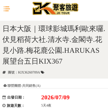
目前位置：
首頁
日本
大阪
日本大阪｜環球影城瑪利歐來囉.
伏見稻荷大社.清水寺.金閣寺.花
見小路.梅花鹿公園.HARUKAS
展望台五日KIX367
團號：KIX36260709A
聯營團體-共同銷售(A)
2026/07/09
出發日期：
旅遊天數：
5天4夜