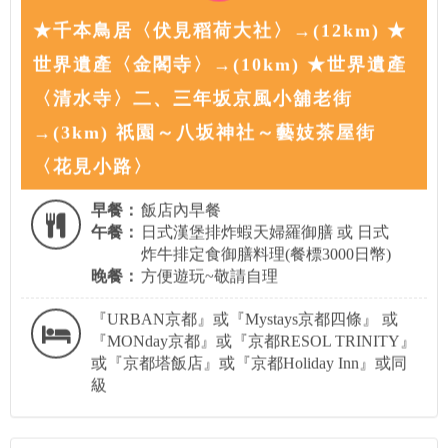
★千本鳥居〈伏見稻荷大社〉→(12km) ★
世界遺產〈金閣寺〉→(10km) ★世界遺產
〈清水寺〉二、三年坂京風小舖老街
→(3km) 祇園～八坂神社～藝妓茶屋街
〈花見小路〉
早餐：
飯店內早餐
午餐：
日式漢堡排炸蝦天婦羅御膳 或 日式
炸牛排定食御膳料理(餐標3000日幣)
晚餐：
方便遊玩~敬請自理
『URBAN京都』或『Mystays京都四條』 或
『MONday京都』或『京都RESOL TRINITY』
或『京都塔飯店』或『京都Holiday Inn』或同
級