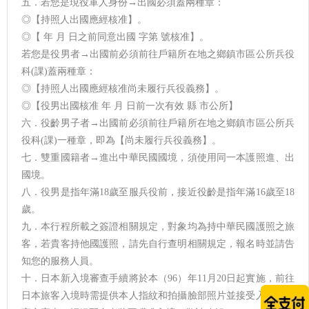
五．若您是現役軍人身份→出國必須蓋兩種章：
◎【持照人出國應經核准】。
◎【 年 月 日之前同意出國 字第 號核准】。
若您是役男者→出國前必須前往戶籍所在地之鄉鎮市區公所兵役
科(課)蓋兩種章：
◎【持照人出國應經核准尚未履行兵役義務】。
◎【役男出國核准 年 月 日前一次有效 縣 市公所】
六．役齡男子者→出國前必須前往戶籍所在地之鄉鎮市區公所兵
役科(課)一種章，即為【尚未履行兵役義務】。
七．雙重國籍者→進出中華民國國境，須使用同一本護照進、出
國境。
八．役男是指年滿18歲至服兵役前，接近役齡是指年滿16歲至18
歲。
九．本行程所載之簽證相關規定，對象均為持中華民國護照之旅
客，若貴客持他國護照，請先自行查明相關規定，報名時並請告
知您的服務人員。
十．日本新入境審查手續將於本（96）年11月20日起實施，前往
日本旅客入境時需提供本人指紋和拍攝臉部照片並接受入境審查