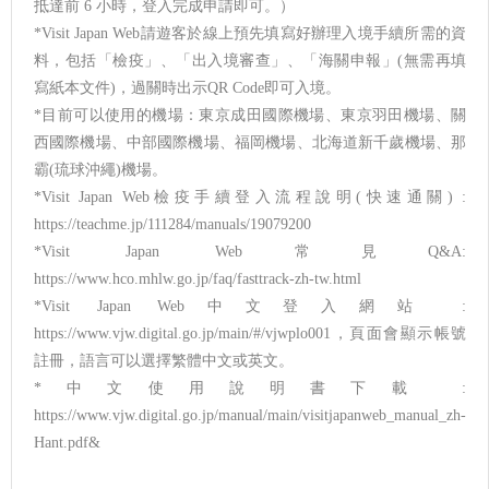
抵達前 6 小時，登入完成申請即可。）
*Visit Japan Web請遊客於線上預先填寫好辦理入境手續所需的資
料，包括「檢疫」、「出入境審查」、「海關申報」(無需再填
寫紙本文件)，過關時出示QR Code即可入境。
*目前可以使用的機場：東京成田國際機場、東京羽田機場、關
西國際機場、中部國際機場、福岡機場、北海道新千歲機場、那
霸(琉球沖繩)機場。
*Visit Japan Web檢疫手續登入流程說明(快速通關) :
https://teachme.jp/111284/manuals/19079200
*Visit Japan Web常見Q&A:
https://www.hco.mhlw.go.jp/faq/fasttrack-zh-tw.html
*Visit Japan Web中文登入網站 :
https://www.vjw.digital.go.jp/main/#/vjwplo001，頁面會顯示帳號
註冊，語言可以選擇繁體中文或英文。
*中文使用說明書下載 :
https://www.vjw.digital.go.jp/manual/main/visitjapanweb_manual_zh-
Hant.pdf&