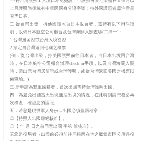
一‧持台灣護照出入境日本免簽證，但護照有效期限需在６個月以
上且護照尚須載有中華民國身分證字號；持外國護照者需注意是
否需日簽。
二‧從台灣出發，持他國護照自日本返台者，需持有以下附件證
明，以備日本航空公司櫃台及台灣海關入關查驗(二擇一)：
1.台灣居留證或台灣入境簽證
2.預定自台灣返回他國之機票
(例：從台灣出發，持美國護照前往日本者，自日本出境回台灣
時，在日本航空公司櫃台辦理check in手續，以及台灣海關入關
時，需出示台灣居留證或台灣護照，或從台灣返回美國之機票以
備查驗。)
三‧新申請為雙重國籍者，首次出國需持台灣護照出國。
四．為避免出國當天出現無法出境的情況，在此特別請您務必再
次檢查、確認您的護照。
五．若您是現役軍人身份→出國必須蓋兩種章：
◎【持照人出國應經核准】。
◎【 年 月 日之前同意出國 字第 號核准】。
若您是役男者→出國前必須前往戶籍所在地之鄉鎮市區公所兵役