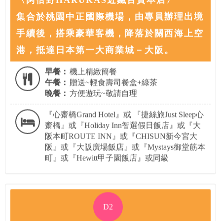
集合於桃園中正國際機場，由專員辦理出境
手續後，搭乘豪華客機，降落於關西海上空
港，抵達日本第一大商業城－大阪。
早餐：
機上精緻簡餐
午餐：
贈送~輕食壽司餐盒+綠茶
晚餐：
方便遊玩~敬請自理
『心齋橋Grand Hotel』或 『捷絲旅Just Sleep心
齋橋』或『Holiday Inn智選假日飯店』或『大
阪本町ROUTE INN』或『CHISUN新今宮大
阪』或『大阪廣場飯店』或『Mystays御堂筋本
町』或『Hewitt甲子園飯店』或同級
D2