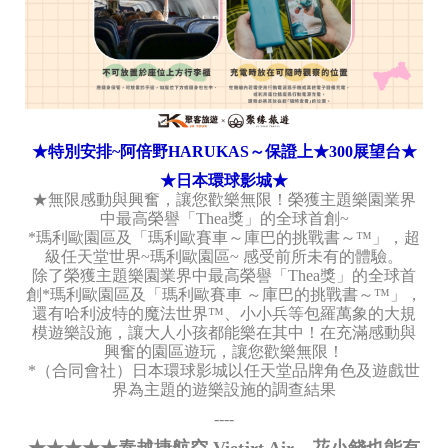
★特別安排~阿倍野HARUKAS～保證上★300展望台★
★日本環球影城★
★無限感動與興奮，讓您歡樂無限！榮獲主題樂園業界
中最高榮譽「Thea獎」的全球首創~
*瑪利歐園區及「瑪利歐賽車～庫巴的挑戰書～™」，超
級任天堂世界~瑪利歐園區~ 感受前所未有的體驗。
除了榮獲主題樂園業界中最高榮譽「Thea獎」的全球首
創*瑪利歐園區及「瑪利歐賽車 ～庫巴的挑戰書～™」，
還有哈利波特的魔法世界™、小小兵等包羅萬象的大規
模遊樂設施，讓大人小孩都能樂在其中！在充滿感動與
興奮的園區遊玩，讓您歡樂無限！
*（合同會社）日本環球影城以任天堂品牌角色及遊戲世
界為主題的遊樂設施的調查結果
----