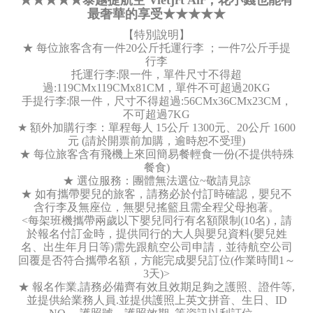
★★★★★泰越捷航空 Vietjrt Air，花小錢也能有
最奢華的享受★★★★★
【特別說明】
★ 每位旅客含有一件20公斤托運行李 ；一件7公斤手提
行李
托運行李:限一件，單件尺寸不得超
過:119CMx119CMx81CM，單件不可超過20KG
手提行李:限一件，尺寸不得超過:56CMx36CMx23CM，
不可超過7KG
★ 額外加購行李：單程每人 15公斤 1300元、20公斤 1600
元 (請於開票前加購，逾時恕不受理)
★ 每位旅客含有飛機上來回簡易餐輕食一份(不提供特殊
餐食)
★ 選位服務：團體無法選位~敬請見諒
★ 如有攜帶嬰兒的旅客，請務必於付訂時確認，嬰兒不
含行李及無座位，無嬰兒搖籃且需全程父母抱著。
<每架班機攜帶兩歲以下嬰兒同行有名額限制(10名)，請
於報名付訂金時，提供同行的大人與嬰兒資料(嬰兒姓
名、出生年月日等)需先跟航空公司申請，並待航空公司
回覆是否符合攜帶名額，方能完成嬰兒訂位(作業時間1～
3天)>
★ 報名作業,請務必備齊有效且效期足夠之護照、證件等,
並提供給業務人員.並提供護照上英文拼音、生日、ID