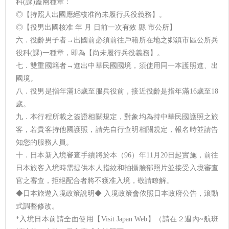
科(課)蓋兩種章：
◎【持照人出國應經核准尚未履行兵役義務】。
◎【役男出國核准 年 月 日前一次有效 縣 市公所】
六．役齡男子者→出國前必須前往戶籍所在地之鄉鎮市區公所兵
役科(課)一種章，即為【尚未履行兵役義務】。
七．雙重國籍者→進出中華民國國境，須使用同一本護照進、出
國境。
八．役男是指年滿18歲至服兵役前，接近役齡是指年滿16歲至18
歲。
九．本行程所載之簽證相關規定，對象均為持中華民國護照之旅
客，若貴客持他國護照，請先自行查明相關規定，報名時並請告
知您的服務人員。
十．日本新入境審查手續將於本（96）年11月20日起實施，前往
日本旅客入境時需提供本人指紋和拍攝臉部照片並接受入境審查
官之審查，拒絕配合者將不獲准入境，敬請瞭解。
◆日本旅遊入境政策說明◆ 入境政策會依照日本政府公告，滾動
式調整修改。
*入境日本前請全面使用【Visit Japan Web】（請在２週內~航班