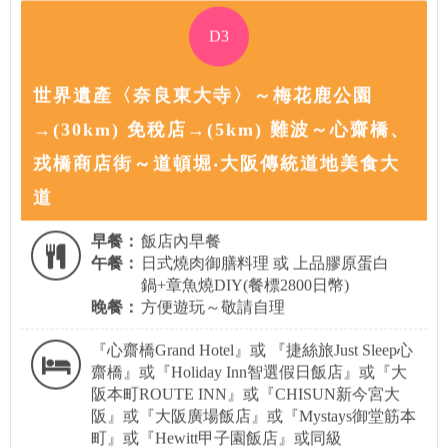
D3
世界遺產〈奈良東大寺〉～梅花鹿公園
→(30km) 免稅店→(5km) 難波～心齋橋、
戎橋商店街～道頓堀‧大阪傳統道地美食大
道
早餐：
飯店內早餐
午餐：
日式燒肉御膳料理 或 上品膠原蛋白
鍋+章魚燒DIY(餐標2800日幣)
晚餐：
方便遊玩～敬請自理
『心齋橋Grand Hotel』或 『捷絲旅Just Sleep心
齋橋』或『Holiday Inn智選假日飯店』或『大
阪本町ROUTE INN』或『CHISUN新今宮大
阪』或『大阪廣場飯店』或『Mystays御堂筋本
町』或『Hewitt甲子園飯店』或同級