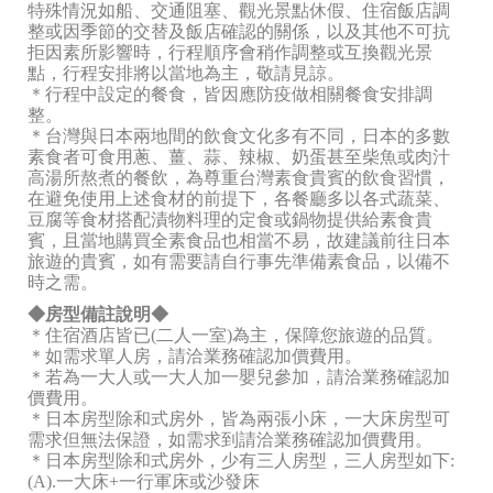
特殊情況如船、交通阻塞、觀光景點休假、住宿飯店調
整或因季節的交替及飯店確認的關係，以及其他不可抗
拒因素所影響時，行程順序會稍作調整或互換觀光景
點，行程安排將以當地為主，敬請見諒。
＊行程中設定的餐食，皆因應防疫做相關餐食安排調
整。
＊台灣與日本兩地間的飲食文化多有不同，日本的多數
素食者可食用蔥、薑、蒜、辣椒、奶蛋甚至柴魚或肉汁
高湯所熬煮的餐飲，為尊重台灣素食貴賓的飲食習慣，
在避免使用上述食材的前提下，各餐廳多以各式蔬菜、
豆腐等食材搭配漬物料理的定食或鍋物提供給素食貴
賓，且當地購買全素食品也相當不易，故建議前往日本
旅遊的貴賓，如有需要請自行事先準備素食品，以備不
時之需。
◆房型備註說明◆
＊住宿酒店皆已(二人一室)為主，保障您旅遊的品質。
＊如需求單人房，請洽業務確認加價費用。
＊若為一大人或一大人加一嬰兒參加，請洽業務確認加
價費用。
＊日本房型除和式房外，皆為兩張小床，一大床房型可
需求但無法保證，如需求到請洽業務確認加價費用。
＊日本房型除和式房外，少有三人房型，三人房型如下:
(A).一大床+一行軍床或沙發床