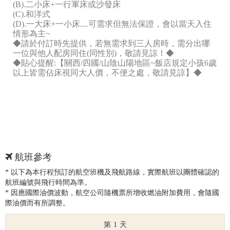
(B).二小床+一行軍床或沙發床
(C).和洋式
(D).一大床+一小床....可需求但無法保證，會以當天入住
情形為主~
◆請於付訂時先提供，若無需求到三人房時，需分出哪
一位與他人配房同住(同性別)，敬請見諒！◆
◆貼心提醒:【關西/四國/山陰山陽地區~飯店規定小孩6歲
以上皆需佔床視同大人價，不便之處，敬請見諒】◆
航班參考
* 以下為本行程預訂的航空班機及飛航路線，實際航班以團體確認的
航班編號與飛行時間為準。
* 因應國際油價波動，航空公司隨機票所增收燃油附加費用，會隨國
際油價而有所調整。
1