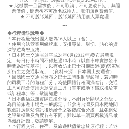
NO.、護照號、護照效期..等資訊以利訂位。
★ 此機票一旦需求後，不可取消，不可更改日期，無退
票價值，開票後不可改名或換人。取消無退費價值。
★ 不可脫隊延回，脫隊延回請用個人票處理
---
◆行程備註說明◆
＊本行程最低出團人數為16人以上（含）。
＊使用合法營業用綠牌車，安排專業、親切、貼心的資
深導遊為您服務。
＊日本國土交通省於平成24年6月(2012年)發布最新規
定，每日行車時間不得超過10小時（以自車庫實際發車
時間為計算基準），以有效防止巴士司機因過(疲)勞駕駛
所衍生之交通狀況。 （資料來源：日本國土交通省）
＊因應國土交通省發布之巴士工時限制變嚴謹，若超時
的司機工時的遊程部分，為使團體行程圓滿進行，交通
工具可能會使用大眾交通工具（電車或地下鐵或接駁車
或計程車）等，敬請知悉！
＊日本飯店並無實際星級分等，本網頁所顯現之分級，
為目前旅遊市場之一般認定，並參考台灣及日本兩地間
數個訂房網站資訊後所給予之客觀綜合分級，且各網站
之評量標準及角度各有不同，難以單一網頁所載資訊做
為最終評鑑，敬請瞭解。
＊本行程交通、住宿、及旅遊點儘量忠於原行程；若遇