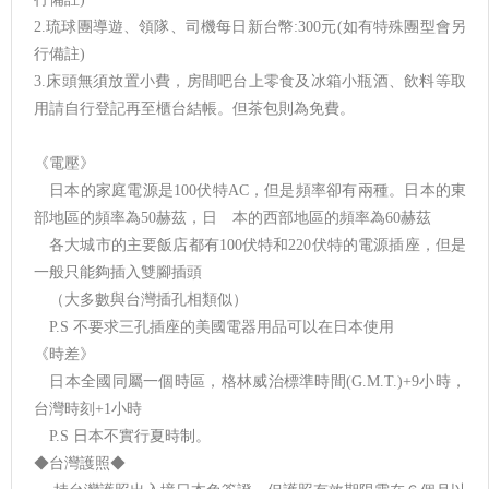
2.琉球團導遊、領隊、司機每日新台幣:300元(如有特殊團型會另
行備註)
3.床頭無須放置小費，房間吧台上零食及冰箱小瓶酒、飲料等取
用請自行登記再至櫃台結帳。但茶包則為免費。
《電壓》
日本的家庭電源是100伏特AC，但是頻率卻有兩種。日本的東
部地區的頻率為50赫茲，日 本的西部地區的頻率為60赫茲
各大城市的主要飯店都有100伏特和220伏特的電源插座，但是
一般只能夠插入雙腳插頭
（大多數與台灣插孔相類似）
P.S 不要求三孔插座的美國電器用品可以在日本使用
《時差》
日本全國同屬一個時區，格林威治標準時間(G.M.T.)+9小時，
台灣時刻+1小時
P.S 日本不實行夏時制。
◆台灣護照◆