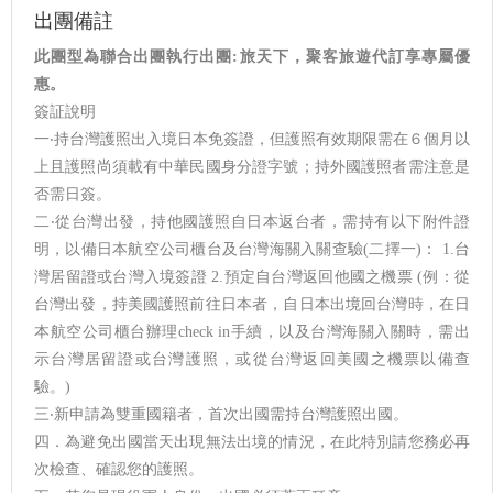
出團備註
此團型為聯合出團執行出團:旅天下，聚客旅遊代訂享專屬優
惠。
簽証說明
一‧持台灣護照出入境日本免簽證，但護照有效期限需在６個月以
上且護照尚須載有中華民國身分證字號；持外國護照者需注意是
否需日簽。
二‧從台灣出發，持他國護照自日本返台者，需持有以下附件證
明，以備日本航空公司櫃台及台灣海關入關查驗(二擇一)： 1.台
灣居留證或台灣入境簽證 2.預定自台灣返回他國之機票 (例：從
台灣出發，持美國護照前往日本者，自日本出境回台灣時，在日
本航空公司櫃台辦理check in手續，以及台灣海關入關時，需出
示台灣居留證或台灣護照，或從台灣返回美國之機票以備查
驗。)
三‧新申請為雙重國籍者，首次出國需持台灣護照出國。
四．為避免出國當天出現無法出境的情況，在此特別請您務必再
次檢查、確認您的護照。