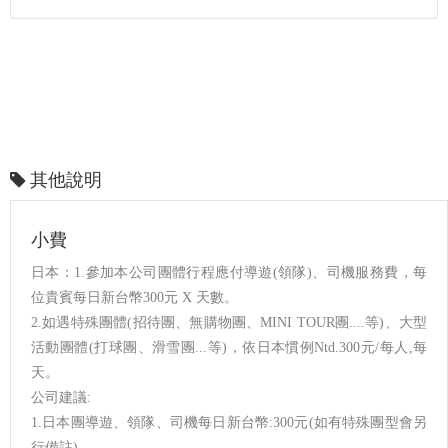
其他說明
小費
日本：1.參加本公司團體行程應付導遊(領隊)、司機服務費，每
位貴賓每日新台幣300元 X 天數。
2.如遇特殊團體(招待團、無購物團、MINI TOUR團....等)、大型
活動團體(打球團、滑雪團...等)，依日本慣例Ntd.300元/每人,每
天。
公司建議:
1.日本團導遊、領隊、司機每日新台幣:300元(如有特殊團型會另
行備註)