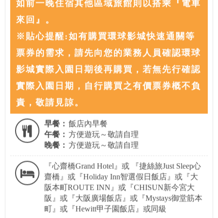
如前一晚住宿其他區域旅館則以搭乘『電車
來回』。
※貼心提醒:如有購買環球影城快速通關等
票券的需求，請先向您的業務人員確認環球
影城實際入園日期後再購買，若無先行確認
實際入園日期，自行購買之有價票券概不負
責，敬請見諒。
早餐：
飯店內早餐
午餐：
方便遊玩～敬請自理
晚餐：
方便遊玩～敬請自理
『心齋橋Grand Hotel』或 『捷絲旅Just Sleep心
齋橋』或『Holiday Inn智選假日飯店』或『大
阪本町ROUTE INN』或『CHISUN新今宮大
阪』或『大阪廣場飯店』或『Mystays御堂筋本
町』或『Hewitt甲子園飯店』或同級