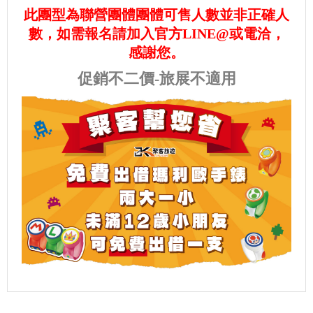
此團型為聯營團體團體可售人數並非正確人
數，如需報名請加入官方LINE@或電洽，
感謝您。
促銷不二價-旅展不適用