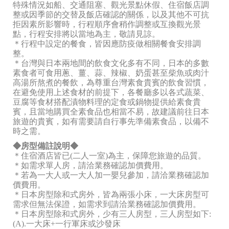
特殊情況如船、交通阻塞、觀光景點休假、住宿飯店調
整或因季節的交替及飯店確認的關係，以及其他不可抗
拒因素所影響時，行程順序會稍作調整或互換觀光景
點，行程安排將以當地為主，敬請見諒。
＊行程中設定的餐食，皆因應防疫做相關餐食安排調
整。
＊台灣與日本兩地間的飲食文化多有不同，日本的多數
素食者可食用蔥、薑、蒜、辣椒、奶蛋甚至柴魚或肉汁
高湯所熬煮的餐飲，為尊重台灣素食貴賓的飲食習慣，
在避免使用上述食材的前提下，各餐廳多以各式蔬菜、
豆腐等食材搭配漬物料理的定食或鍋物提供給素食貴
賓，且當地購買全素食品也相當不易，故建議前往日本
旅遊的貴賓，如有需要請自行事先準備素食品，以備不
時之需。
◆房型備註說明◆
＊住宿酒店皆已(二人一室)為主，保障您旅遊的品質。
＊如需求單人房，請洽業務確認加價費用。
＊若為一大人或一大人加一嬰兒參加，請洽業務確認加
價費用。
＊日本房型除和式房外，皆為兩張小床，一大床房型可
需求但無法保證，如需求到請洽業務確認加價費用。
＊日本房型除和式房外，少有三人房型，三人房型如下:
(A).一大床+一行軍床或沙發床