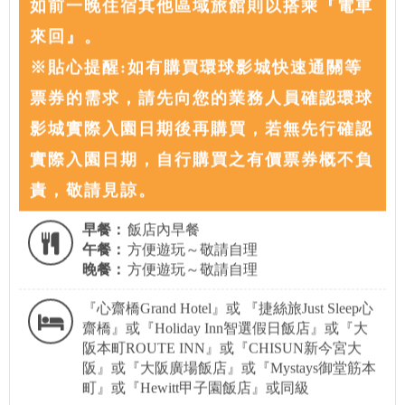
如前一晚住宿其他區域旅館則以搭乘『電車
來回』。
※貼心提醒:如有購買環球影城快速通關等
票券的需求，請先向您的業務人員確認環球
影城實際入園日期後再購買，若無先行確認
實際入園日期，自行購買之有價票券概不負
責，敬請見諒。
早餐：
飯店內早餐
午餐：
方便遊玩～敬請自理
晚餐：
方便遊玩～敬請自理
『心齋橋Grand Hotel』或 『捷絲旅Just Sleep心
齋橋』或『Holiday Inn智選假日飯店』或『大
阪本町ROUTE INN』或『CHISUN新今宮大
阪』或『大阪廣場飯店』或『Mystays御堂筋本
町』或『Hewitt甲子園飯店』或同級