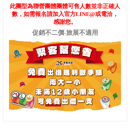
此團型為聯營團體團體可售人數並非正確人
數，如需報名請加入官方LINE@或電洽，
感謝您。
促銷不二價-旅展不適用