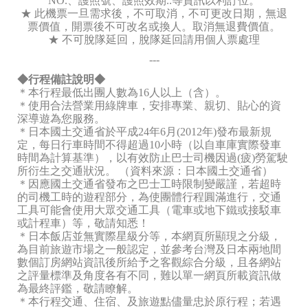
NO.、護照號、護照效期..等資訊以利訂位。
★ 此機票一旦需求後，不可取消，不可更改日期，無退
票價值，開票後不可改名或換人。取消無退費價值。
★ 不可脫隊延回，脫隊延回請用個人票處理
---
◆行程備註說明◆
＊本行程最低出團人數為16人以上（含）。
＊使用合法營業用綠牌車，安排專業、親切、貼心的資
深導遊為您服務。
＊日本國土交通省於平成24年6月(2012年)發布最新規
定，每日行車時間不得超過10小時（以自車庫實際發車
時間為計算基準），以有效防止巴士司機因過(疲)勞駕駛
所衍生之交通狀況。 （資料來源：日本國土交通省）
＊因應國土交通省發布之巴士工時限制變嚴謹，若超時
的司機工時的遊程部分，為使團體行程圓滿進行，交通
工具可能會使用大眾交通工具（電車或地下鐵或接駁車
或計程車）等，敬請知悉！
＊日本飯店並無實際星級分等，本網頁所顯現之分級，
為目前旅遊市場之一般認定，並參考台灣及日本兩地間
數個訂房網站資訊後所給予之客觀綜合分級，且各網站
之評量標準及角度各有不同，難以單一網頁所載資訊做
為最終評鑑，敬請瞭解。
＊本行程交通、住宿、及旅遊點儘量忠於原行程；若遇