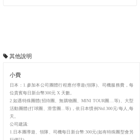
其他說明
小費
日本：1.參加本公司團體行程應付導遊(領隊)、司機服務費，每
位貴賓每日新台幣300元 X 天數。
2.如遇特殊團體(招待團、無購物團、MINI TOUR團....等)、大型
活動團體(打球團、滑雪團...等)，依日本慣例Ntd.300元/每人,每
天。
公司建議:
1.日本團導遊、領隊、司機每日新台幣:300元(如有特殊團型會另
行備註)