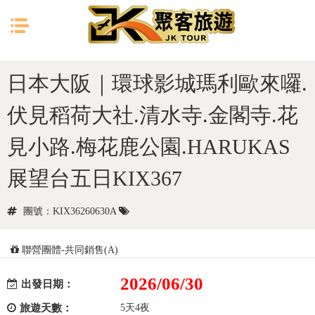
目前位置：
首頁
日本
大阪
日本大阪｜環球影城瑪利歐來囉.
伏見稻荷大社.清水寺.金閣寺.花
見小路.梅花鹿公園.HARUKAS
展望台五日KIX367
團號：KIX36260630A
聯營團體-共同銷售(A)
2026/06/30
出發日期：
旅遊天數：
5天4夜