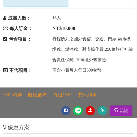
成團人數：
16人
NT$10,000
每人訂金：
包含項目：
行程所列之國外食宿、交通、門票,兩地機
場稅、燃油稅、雜支操作費,250萬旅行社綜
合責任保險+10萬意外醫療險
不含項目：
不含小費每人每日300台幣
行程特色
航班參考
每日行程
其他說明
洽詢
優惠方案