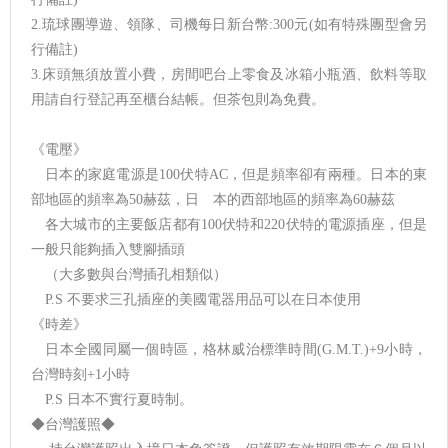
2.琉球團導遊、領隊、司機每日新台幣:300元(如有特殊團型會另
行備註)
3.床頭無須放置小費，房間吧台上零食及冰箱小瓶酒、飲料等取
用請自行登記再至櫃台結帳。但茶包則為免費。
《電壓》
日本的家庭電源是100伏特AC，但是頻率卻有兩種。日本的東
部地區的頻率為50赫茲，日 本的西部地區的頻率為60赫茲
各大城市的主要飯店都有100伏特和220伏特的電源插座，但是
一般只能夠插入雙腳插頭
（大多數與台灣插孔相類似）
P.S 不要求三孔插座的美國電器用品可以在日本使用
《時差》
日本全國同屬一個時區，格林威治標準時間(G.M.T.)+9小時，
台灣時刻+1小時
P.S 日本不實行夏時制。
◆台灣護照◆