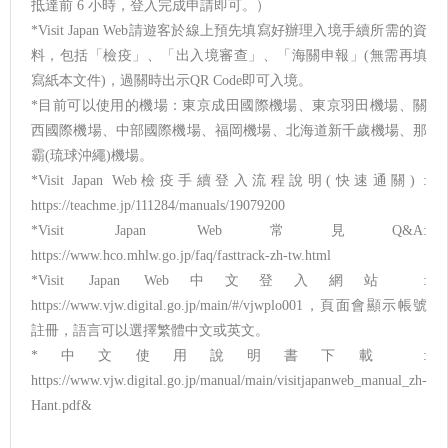
抵達前 6 小時，登入完成申請即可。）
*Visit Japan Web請遊客於線上預先填寫好辦理入境手續所需的資
料，包括「檢疫」、「出入境審查」、「海關申報」(無需再填
寫紙本文件)，過關時出示QR Code即可入境。
*目前可以使用的機場：東京成田國際機場、東京羽田機場、關
西國際機場、中部國際機場、福岡機場、北海道新千歲機場、那
霸(琉球沖繩)機場。
*Visit Japan Web檢疫手續登入流程說明(快速通關) :
https://teachme.jp/111284/manuals/19079200
*Visit Japan Web常見Q&A:
https://www.hco.mhlw.go.jp/faq/fasttrack-zh-tw.html
*Visit Japan Web中文登入網站 :
https://www.vjw.digital.go.jp/main/#/vjwplo001，頁面會顯示帳號
註冊，語言可以選擇繁體中文或英文。
*中文使用說明書下載 :
https://www.vjw.digital.go.jp/manual/main/visitjapanweb_manual_zh-
Hant.pdf&