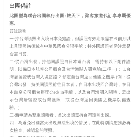
出團備註
此團型為聯合出團執行出團:旅天下，聚客旅遊代訂享專屬優
惠。
簽証說明
一‧持台灣護照出入境日本免簽證，但護照有效期限需在６個月以
上且護照尚須載有中華民國身分證字號；持外國護照者需注意是
否需日簽。
二‧從台灣出發，持他國護照自日本返台者，需持有以下附件證
明，以備日本航空公司櫃台及台灣海關入關查驗(二擇一)： 1.台
灣居留證或台灣入境簽證 2.預定自台灣返回他國之機票 (例：從
台灣出發，持美國護照前往日本者，自日本出境回台灣時，在日
本航空公司櫃台辦理check in手續，以及台灣海關入關時，需出
示台灣居留證或台灣護照，或從台灣返回美國之機票以備查
驗。)
三‧新申請為雙重國籍者，首次出國需持台灣護照出國。
四．為避免出國當天出現無法出境的情況，在此特別請您務必再
次檢查、確認您的護照。