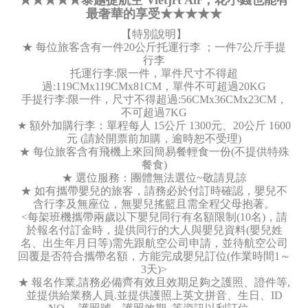
★★★★★泰越捷航空 Vietjrt Air，花小錢也能有
最奢華的享受★★★★★
【特別說明】
★ 每位旅客含有一件20公斤托運行李 ；一件7公斤手提
行李
托運行李:限一件，單件尺寸不得超
過:119CMx119CMx81CM，單件不可超過20KG
手提行李:限一件，尺寸不得超過:56CMx36CMx23CM，
不可超過7KG
★ 額外加購行李：單程每人 15公斤 1300元、20公斤 1600
元 (請於開票前加購，逾時恕不受理)
★ 每位旅客含有飛機上來回簡易餐輕食一份(不提供特殊
餐食)
★ 選位服務：團體無法選位~敬請見諒
★ 如有攜帶嬰兒的旅客，請務必於付訂時確認，嬰兒不
含行李及無座位，無嬰兒搖籃且需全程父母抱著。
<每架班機攜帶兩歲以下嬰兒同行有名額限制(10名)，請
於報名付訂金時，提供同行的大人與嬰兒資料(嬰兒姓
名、出生年月日等)需先跟航空公司申請，並待航空公司
回覆是否符合攜帶名額，方能完成嬰兒訂位(作業時間1～
3天)>
★ 報名作業,請務必備齊有效且效期足夠之護照、證件等,
並提供給業務人員.並提供護照上英文拼音、生日、ID