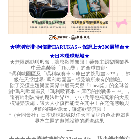
★特別安排~阿倍野HARUKAS～保證上★300展望台★
★日本環球影城★
★無限感動與興奮，讓您歡樂無限！榮獲主題樂園業界
中最高榮譽「Thea獎」的全球首創~
*瑪利歐園區及「瑪利歐賽車～庫巴的挑戰書～™」，超
級任天堂世界~瑪利歐園區~ 感受前所未有的體驗。
除了榮獲主題樂園業界中最高榮譽「Thea獎」的全球首
創*瑪利歐園區及「瑪利歐賽車 ～庫巴的挑戰書～™」，
還有哈利波特的魔法世界™、小小兵等包羅萬象的大規
模遊樂設施，讓大人小孩都能樂在其中！在充滿感動與
興奮的園區遊玩，讓您歡樂無限！
*（合同會社）日本環球影城以任天堂品牌角色及遊戲世
界為主題的遊樂設施的調查結果
----