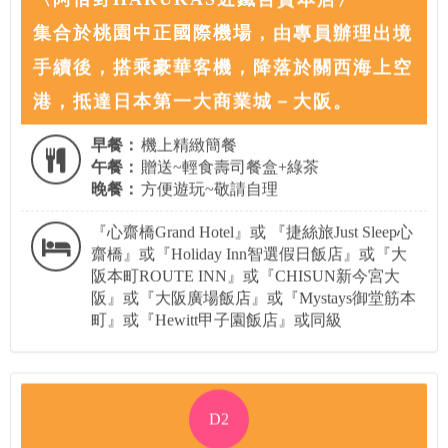
集合於桃園中正國際機場，由專員辦理出境
手續後，搭乘豪華客機，降落於關西海上空
港，抵達日本第一大商業城－大阪。
早餐：
機上精緻簡餐
午餐：
贈送~輕食壽司餐盒+綠茶
晚餐：
方便遊玩~敬請自理
『心齋橋Grand Hotel』或 『捷絲旅Just Sleep心
齋橋』或『Holiday Inn智選假日飯店』或『大
阪本町ROUTE INN』或『CHISUN新今宮大
阪』或『大阪廣場飯店』或『Mystays御堂筋本
町』或『Hewitt甲子園飯店』或同級
D2