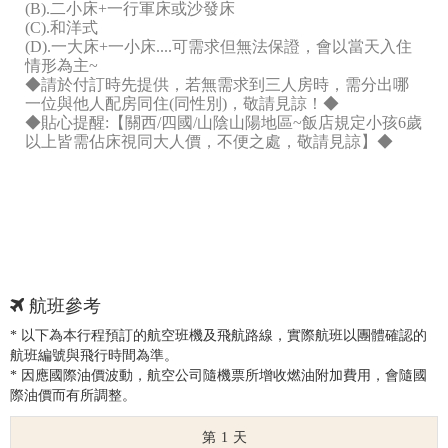
(B).二小床+一行軍床或沙發床
(C).和洋式
(D).一大床+一小床....可需求但無法保證，會以當天入住
情形為主~
◆請於付訂時先提供，若無需求到三人房時，需分出哪
一位與他人配房同住(同性別)，敬請見諒！◆
◆貼心提醒:【關西/四國/山陰山陽地區~飯店規定小孩6歲
以上皆需佔床視同大人價，不便之處，敬請見諒】◆
航班參考
* 以下為本行程預訂的航空班機及飛航路線，實際航班以團體確認的
航班編號與飛行時間為準。
* 因應國際油價波動，航空公司隨機票所增收燃油附加費用，會隨國
際油價而有所調整。
1