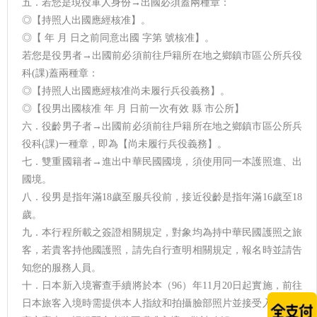
五．若您是現役軍人身份→出國必須蓋兩種章：
◎【持照人出國應經核准】。
◎【 年 月 日之前同意出國 字第 號核准】。
若您是役男者→出國前必須前往戶籍所在地之鄉鎮市區公所兵役
科(課)蓋兩種章：
◎【持照人出國應經核准尚未履行兵役義務】。
◎【役男出國核准 年 月 日前一次有效 縣 市公所】
六．役齡男子者→出國前必須前往戶籍所在地之鄉鎮市區公所兵
役科(課)一種章，即為【尚未履行兵役義務】。
七．雙重國籍者→進出中華民國國境，須使用同一本護照進、出
國境。
八．役男是指年滿18歲至服兵役前，接近役齡是指年滿16歲至18
歲。
九．本行程所載之簽證相關規定，對象均為持中華民國護照之旅
客，若貴客持他國護照，請先自行查明相關規定，報名時並請告
知您的服務人員。
十．日本新入境審查手續將於本（96）年11月20日起實施，前往
日本旅客入境時需提供本人指紋和拍攝臉部照片並接受入境審查