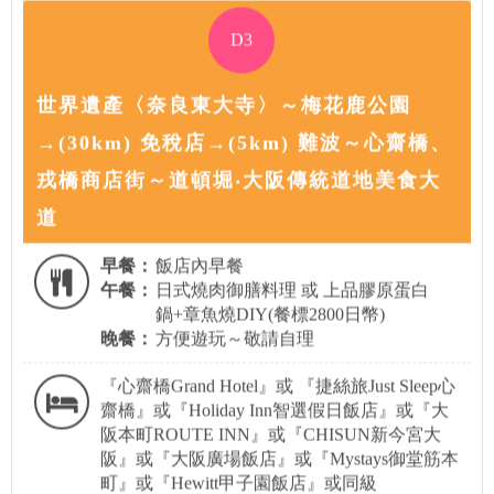
D3
世界遺產〈奈良東大寺〉～梅花鹿公園
→(30km) 免稅店→(5km) 難波～心齋橋、
戎橋商店街～道頓堀‧大阪傳統道地美食大
道
早餐：
飯店內早餐
午餐：
日式燒肉御膳料理 或 上品膠原蛋白
鍋+章魚燒DIY(餐標2800日幣)
晚餐：
方便遊玩～敬請自理
『心齋橋Grand Hotel』或 『捷絲旅Just Sleep心
齋橋』或『Holiday Inn智選假日飯店』或『大
阪本町ROUTE INN』或『CHISUN新今宮大
阪』或『大阪廣場飯店』或『Mystays御堂筋本
町』或『Hewitt甲子園飯店』或同級