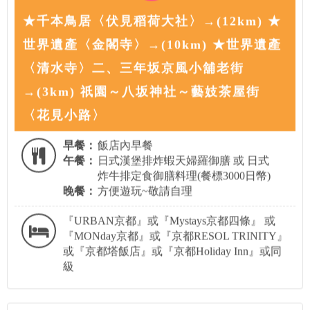
★千本鳥居〈伏見稻荷大社〉→(12km) ★
世界遺產〈金閣寺〉→(10km) ★世界遺產
〈清水寺〉二、三年坂京風小舖老街
→(3km) 祇園～八坂神社～藝妓茶屋街
〈花見小路〉
早餐：
飯店內早餐
午餐：
日式漢堡排炸蝦天婦羅御膳 或 日式
炸牛排定食御膳料理(餐標3000日幣)
晚餐：
方便遊玩~敬請自理
『URBAN京都』或『Mystays京都四條』 或
『MONday京都』或『京都RESOL TRINITY』
或『京都塔飯店』或『京都Holiday Inn』或同
級