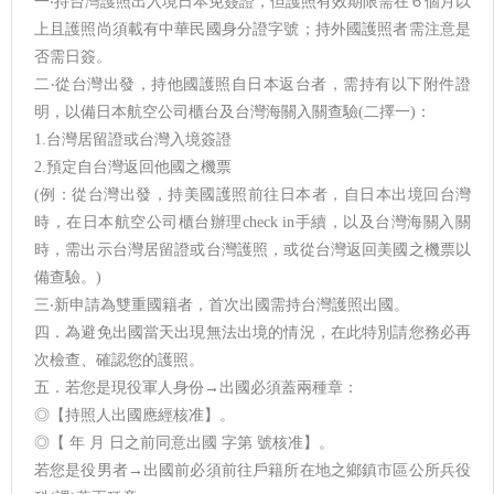
一‧持台灣護照出入境日本免簽證，但護照有效期限需在６個月以
上且護照尚須載有中華民國身分證字號；持外國護照者需注意是
否需日簽。
二‧從台灣出發，持他國護照自日本返台者，需持有以下附件證
明，以備日本航空公司櫃台及台灣海關入關查驗(二擇一)：
1.台灣居留證或台灣入境簽證
2.預定自台灣返回他國之機票
(例：從台灣出發，持美國護照前往日本者，自日本出境回台灣
時，在日本航空公司櫃台辦理check in手續，以及台灣海關入關
時，需出示台灣居留證或台灣護照，或從台灣返回美國之機票以
備查驗。)
三‧新申請為雙重國籍者，首次出國需持台灣護照出國。
四．為避免出國當天出現無法出境的情況，在此特別請您務必再
次檢查、確認您的護照。
五．若您是現役軍人身份→出國必須蓋兩種章：
◎【持照人出國應經核准】。
◎【 年 月 日之前同意出國 字第 號核准】。
若您是役男者→出國前必須前往戶籍所在地之鄉鎮市區公所兵役