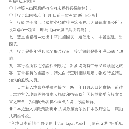
科(課)蓋兩種章：
◎【持照人出國應經核准尚未履行兵役義務】。
◎【役男出國核准 年 月 日前一次有效 縣 市公所】
六．役齡男子者→出國前必須前往戶籍所在地之鄉鎮市區公所兵
役科(課)一種章，即為【尚未履行兵役義務】。
七．雙重國籍者→進出中華民國國境，須使用同一本護照進、出
國境。
八．役男是指年滿18歲至服兵役前，接近役齡是指年滿16歲至18
歲。
九．本行程所載之簽證相關規定，對象均為持中華民國護照之旅
客，若貴客持他國護照，請先自行查明相關規定，報名時並請告
知您的服務人員。
十．日本新入境審查手續將於本（96）年11月20日起實施，前往
日本旅客入境時需提供本人指紋和拍攝臉部照片並接受入境審查
官之審查，拒絕配合者將不獲准入境，敬請瞭解。
◆日本旅遊入境政策說明◆ 入境政策會依照日本政府公告，滾動
式調整修改。
*入境日本前請全面使用【Visit Japan Web】（請在２週內~航班