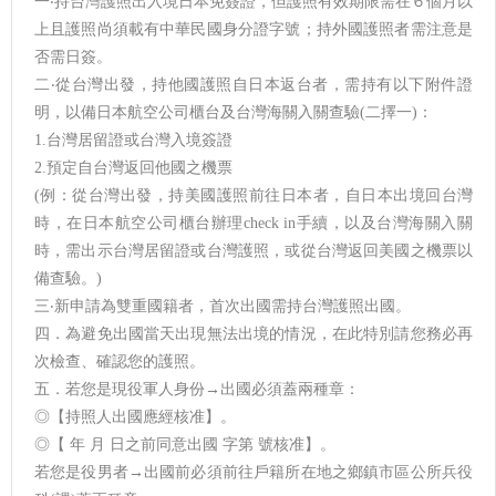
一‧持台灣護照出入境日本免簽證，但護照有效期限需在６個月以
上且護照尚須載有中華民國身分證字號；持外國護照者需注意是
否需日簽。
二‧從台灣出發，持他國護照自日本返台者，需持有以下附件證
明，以備日本航空公司櫃台及台灣海關入關查驗(二擇一)：
1.台灣居留證或台灣入境簽證
2.預定自台灣返回他國之機票
(例：從台灣出發，持美國護照前往日本者，自日本出境回台灣
時，在日本航空公司櫃台辦理check in手續，以及台灣海關入關
時，需出示台灣居留證或台灣護照，或從台灣返回美國之機票以
備查驗。)
三‧新申請為雙重國籍者，首次出國需持台灣護照出國。
四．為避免出國當天出現無法出境的情況，在此特別請您務必再
次檢查、確認您的護照。
五．若您是現役軍人身份→出國必須蓋兩種章：
◎【持照人出國應經核准】。
◎【 年 月 日之前同意出國 字第 號核准】。
若您是役男者→出國前必須前往戶籍所在地之鄉鎮市區公所兵役