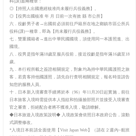
科(課)蓋兩種章：
◎【持照人出國應經核准尚未履行兵役義務】。
◎【役男出國核准 年 月 日前一次有效 縣 市公所】
六．役齡男子者→出國前必須前往戶籍所在地之鄉鎮市區公所兵
役科(課)一種章，即為【尚未履行兵役義務】。
七．雙重國籍者→進出中華民國國境，須使用同一本護照進、出
國境。
八．役男是指年滿18歲至服兵役前，接近役齡是指年滿16歲至18
歲。
九．本行程所載之簽證相關規定，對象均為持中華民國護照之旅
客，若貴客持他國護照，請先自行查明相關規定，報名時並請告
知您的服務人員。
十．日本新入境審查手續將於本（96）年11月20日起實施，前往
日本旅客入境時需提供本人指紋和拍攝臉部照片並接受入境審查
官之審查，拒絕配合者將不獲准入境，敬請瞭解。
◆日本旅遊入境政策說明◆ 入境政策會依照日本政府公告，滾動
式調整修改。
*入境日本前請全面使用【Visit Japan Web】（請在２週內~航班