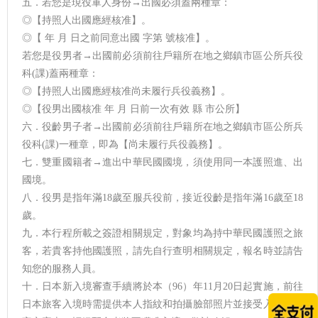
五．若您是現役軍人身份→出國必須蓋兩種章：
◎【持照人出國應經核准】。
◎【 年 月 日之前同意出國 字第 號核准】。
若您是役男者→出國前必須前往戶籍所在地之鄉鎮市區公所兵役
科(課)蓋兩種章：
◎【持照人出國應經核准尚未履行兵役義務】。
◎【役男出國核准 年 月 日前一次有效 縣 市公所】
六．役齡男子者→出國前必須前往戶籍所在地之鄉鎮市區公所兵
役科(課)一種章，即為【尚未履行兵役義務】。
七．雙重國籍者→進出中華民國國境，須使用同一本護照進、出
國境。
八．役男是指年滿18歲至服兵役前，接近役齡是指年滿16歲至18
歲。
九．本行程所載之簽證相關規定，對象均為持中華民國護照之旅
客，若貴客持他國護照，請先自行查明相關規定，報名時並請告
知您的服務人員。
十．日本新入境審查手續將於本（96）年11月20日起實施，前往
日本旅客入境時需提供本人指紋和拍攝臉部照片並接受入境審查