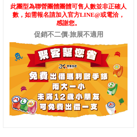
此團型為聯營團體團體可售人數並非正確人
數，如需報名請加入官方LINE@或電洽，
感謝您。
促銷不二價-旅展不適用