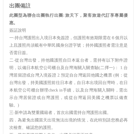
出團備註
此團型為聯合出團執行出團:旅天下，聚客旅遊代訂享專屬優
惠。
簽証說明
一‧持台灣護照出入境日本免簽證，但護照有效期限需在６個月以
上且護照尚須載有中華民國身分證字號；持外國護照者需注意是
否需日簽。
二‧從台灣出發，持他國護照自日本返台者，需持有以下附件證
明，以備日本航空公司櫃台及台灣海關入關查驗(二擇一)： 1.台
灣居留證或台灣入境簽證 2.預定自台灣返回他國之機票 (例：從
台灣出發，持美國護照前往日本者，自日本出境回台灣時，在日
本航空公司櫃台辦理check in手續，以及台灣海關入關時，需出
示台灣居留證或台灣護照，或從台灣返回美國之機票以備查
驗。)
三‧新申請為雙重國籍者，首次出國需持台灣護照出國。
四．為避免出國當天出現無法出境的情況，在此特別請您務必再
次檢查、確認您的護照。