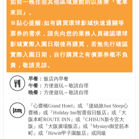
如前一晚住宿其他區域旅館則以搭乘『電車
來回』。
※貼心提醒:如有購買環球影城快速通關等
票券的需求，請先向您的業務人員確認環球
影城實際入園日期後再購買，若無先行確認
實際入園日期，自行購買之有價票券概不負
責，敬請見諒。
早餐：
飯店內早餐
午餐：
方便遊玩～敬請自理
晚餐：
方便遊玩～敬請自理
『心齋橋Grand Hotel』或 『捷絲旅Just Sleep心
齋橋』或『Holiday Inn智選假日飯店』或『大
阪本町ROUTE INN』或『CHISUN新今宮大
阪』或『大阪廣場飯店』或『Mystays御堂筋本
町』或『Hewitt甲子園飯店』或同級