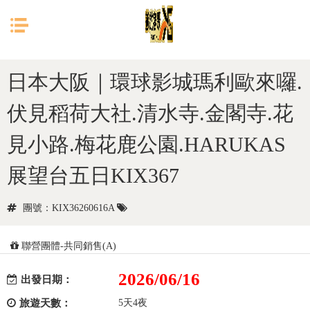
目前位置：
首頁
日本
大阪
日本大阪｜環球影城瑪利歐來囉.
伏見稻荷大社.清水寺.金閣寺.花
見小路.梅花鹿公園.HARUKAS
展望台五日KIX367
團號：KIX36260616A
聯營團體-共同銷售(A)
2026/06/16
出發日期：
旅遊天數：
5天4夜