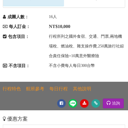
成團人數：
16人
NT$10,000
每人訂金：
包含項目：
行程所列之國外食宿、交通、門票,兩地機
場稅、燃油稅、雜支操作費,250萬旅行社綜
合責任保險+10萬意外醫療險
不含項目：
不含小費每人每日300台幣
行程特色
航班參考
每日行程
其他說明
洽詢
優惠方案