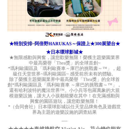
★特別安排~阿倍野HARUKAS～保證上★300展望台★
★日本環球影城★
★無限感動與興奮，讓您歡樂無限！榮獲主題樂園業界
中最高榮譽「Thea獎」的全球首創~
*瑪利歐園區及「瑪利歐賽車～庫巴的挑戰書～™」，超
級任天堂世界~瑪利歐園區~ 感受前所未有的體驗。
除了榮獲主題樂園業界中最高榮譽「Thea獎」的全球首
創*瑪利歐園區及「瑪利歐賽車 ～庫巴的挑戰書～™」，
還有哈利波特的魔法世界™、小小兵等包羅萬象的大規
模遊樂設施，讓大人小孩都能樂在其中！在充滿感動與
興奮的園區遊玩，讓您歡樂無限！
*（合同會社）日本環球影城以任天堂品牌角色及遊戲世
界為主題的遊樂設施的調查結果
----