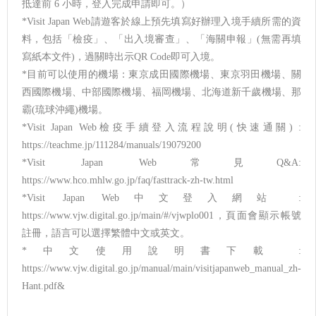
抵達前 6 小時，登入完成申請即可。）
*Visit Japan Web請遊客於線上預先填寫好辦理入境手續所需的資
料，包括「檢疫」、「出入境審查」、「海關申報」(無需再填
寫紙本文件)，過關時出示QR Code即可入境。
*目前可以使用的機場：東京成田國際機場、東京羽田機場、關
西國際機場、中部國際機場、福岡機場、北海道新千歲機場、那
霸(琉球沖繩)機場。
*Visit Japan Web檢疫手續登入流程說明(快速通關) :
https://teachme.jp/111284/manuals/19079200
*Visit Japan Web常見Q&A:
https://www.hco.mhlw.go.jp/faq/fasttrack-zh-tw.html
*Visit Japan Web中文登入網站 :
https://www.vjw.digital.go.jp/main/#/vjwplo001，頁面會顯示帳號
註冊，語言可以選擇繁體中文或英文。
*中文使用說明書下載 :
https://www.vjw.digital.go.jp/manual/main/visitjapanweb_manual_zh-
Hant.pdf&