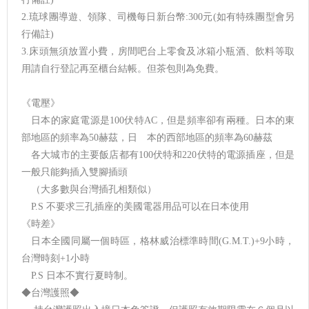
2.琉球團導遊、領隊、司機每日新台幣:300元(如有特殊團型會另
行備註)
3.床頭無須放置小費，房間吧台上零食及冰箱小瓶酒、飲料等取
用請自行登記再至櫃台結帳。但茶包則為免費。
《電壓》
日本的家庭電源是100伏特AC，但是頻率卻有兩種。日本的東
部地區的頻率為50赫茲，日 本的西部地區的頻率為60赫茲
各大城市的主要飯店都有100伏特和220伏特的電源插座，但是
一般只能夠插入雙腳插頭
（大多數與台灣插孔相類似）
P.S 不要求三孔插座的美國電器用品可以在日本使用
《時差》
日本全國同屬一個時區，格林威治標準時間(G.M.T.)+9小時，
台灣時刻+1小時
P.S 日本不實行夏時制。
◆台灣護照◆