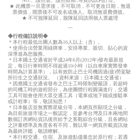
NO.、護照號、護照效期..等資訊以利訂位。
★ 此機票一旦需求後，不可取消，不可更改日期，無退
票價值，開票後不可改名或換人。取消無退費價值。
★ 不可脫隊延回，脫隊延回請用個人票處理
---
◆行程備註說明◆
＊本行程最低出團人數為16人以上（含）。
＊使用合法營業用綠牌車，安排專業、親切、貼心的資
深導遊為您服務。
＊日本國土交通省於平成24年6月(2012年)發布最新規
定，每日行車時間不得超過10小時（以自車庫實際發車
時間為計算基準），以有效防止巴士司機因過(疲)勞駕駛
所衍生之交通狀況。 （資料來源：日本國土交通省）
＊因應國土交通省發布之巴士工時限制變嚴謹，若超時
的司機工時的遊程部分，為使團體行程圓滿進行，交通
工具可能會使用大眾交通工具（電車或地下鐵或接駁車
或計程車）等，敬請知悉！
＊日本飯店並無實際星級分等，本網頁所顯現之分級，
為目前旅遊市場之一般認定，並參考台灣及日本兩地間
數個訂房網站資訊後所給予之客觀綜合分級，且各網站
之評量標準及角度各有不同，難以單一網頁所載資訊做
為最終評鑑，敬請瞭解。
＊本行程交通、住宿、及旅遊點儘量忠於原行程；若遇