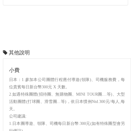
其他說明
小費
日本：1.參加本公司團體行程應付導遊(領隊)、司機服務費，每
位貴賓每日新台幣300元 X 天數。
2.如遇特殊團體(招待團、無購物團、MINI TOUR團....等)、大型
活動團體(打球團、滑雪團...等)，依日本慣例Ntd.300元/每人,每
天。
公司建議:
1.日本團導遊、領隊、司機每日新台幣:300元(如有特殊團型會另
行備註)