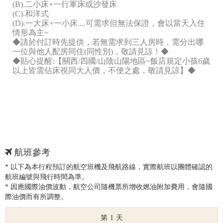
(B).二小床+一行軍床或沙發床
(C).和洋式
(D).一大床+一小床....可需求但無法保證，會以當天入住
情形為主~
◆請於付訂時先提供，若無需求到三人房時，需分出哪
一位與他人配房同住(同性別)，敬請見諒！◆
◆貼心提醒:【關西/四國/山陰山陽地區~飯店規定小孩6歲
以上皆需佔床視同大人價，不便之處，敬請見諒】◆
航班參考
* 以下為本行程預訂的航空班機及飛航路線，實際航班以團體確認的
航班編號與飛行時間為準。
* 因應國際油價波動，航空公司隨機票所增收燃油附加費用，會隨國
際油價而有所調整。
1