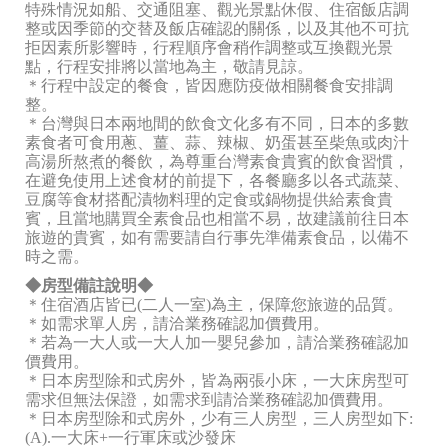
特殊情況如船、交通阻塞、觀光景點休假、住宿飯店調
整或因季節的交替及飯店確認的關係，以及其他不可抗
拒因素所影響時，行程順序會稍作調整或互換觀光景
點，行程安排將以當地為主，敬請見諒。
＊行程中設定的餐食，皆因應防疫做相關餐食安排調
整。
＊台灣與日本兩地間的飲食文化多有不同，日本的多數
素食者可食用蔥、薑、蒜、辣椒、奶蛋甚至柴魚或肉汁
高湯所熬煮的餐飲，為尊重台灣素食貴賓的飲食習慣，
在避免使用上述食材的前提下，各餐廳多以各式蔬菜、
豆腐等食材搭配漬物料理的定食或鍋物提供給素食貴
賓，且當地購買全素食品也相當不易，故建議前往日本
旅遊的貴賓，如有需要請自行事先準備素食品，以備不
時之需。
◆房型備註說明◆
＊住宿酒店皆已(二人一室)為主，保障您旅遊的品質。
＊如需求單人房，請洽業務確認加價費用。
＊若為一大人或一大人加一嬰兒參加，請洽業務確認加
價費用。
＊日本房型除和式房外，皆為兩張小床，一大床房型可
需求但無法保證，如需求到請洽業務確認加價費用。
＊日本房型除和式房外，少有三人房型，三人房型如下:
(A).一大床+一行軍床或沙發床