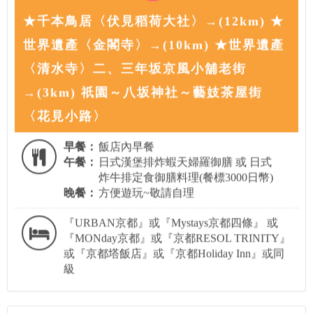
★千本鳥居〈伏見稻荷大社〉→(12km) ★
世界遺產〈金閣寺〉→(10km) ★世界遺產
〈清水寺〉二、三年坂京風小舖老街
→(3km) 祇園～八坂神社～藝妓茶屋街
〈花見小路〉
早餐：
飯店內早餐
午餐：
日式漢堡排炸蝦天婦羅御膳 或 日式
炸牛排定食御膳料理(餐標3000日幣)
晚餐：
方便遊玩~敬請自理
『URBAN京都』或『Mystays京都四條』 或
『MONday京都』或『京都RESOL TRINITY』
或『京都塔飯店』或『京都Holiday Inn』或同
級