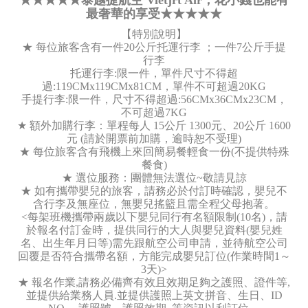
★★★★★泰越捷航空 Vietjrt Air，花小錢也能有
最奢華的享受★★★★★
【特別說明】
★ 每位旅客含有一件20公斤托運行李 ；一件7公斤手提
行李
托運行李:限一件，單件尺寸不得超
過:119CMx119CMx81CM，單件不可超過20KG
手提行李:限一件，尺寸不得超過:56CMx36CMx23CM，
不可超過7KG
★ 額外加購行李：單程每人 15公斤 1300元、20公斤 1600
元 (請於開票前加購，逾時恕不受理)
★ 每位旅客含有飛機上來回簡易餐輕食一份(不提供特殊
餐食)
★ 選位服務：團體無法選位~敬請見諒
★ 如有攜帶嬰兒的旅客，請務必於付訂時確認，嬰兒不
含行李及無座位，無嬰兒搖籃且需全程父母抱著。
<每架班機攜帶兩歲以下嬰兒同行有名額限制(10名)，請
於報名付訂金時，提供同行的大人與嬰兒資料(嬰兒姓
名、出生年月日等)需先跟航空公司申請，並待航空公司
回覆是否符合攜帶名額，方能完成嬰兒訂位(作業時間1～
3天)>
★ 報名作業,請務必備齊有效且效期足夠之護照、證件等,
並提供給業務人員.並提供護照上英文拼音、生日、ID