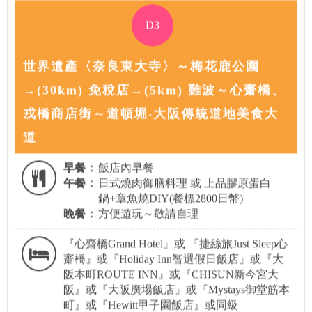
D3
世界遺產〈奈良東大寺〉～梅花鹿公園
→(30km) 免稅店→(5km) 難波～心齋橋、
戎橋商店街～道頓堀‧大阪傳統道地美食大
道
早餐：
飯店內早餐
午餐：
日式燒肉御膳料理 或 上品膠原蛋白
鍋+章魚燒DIY(餐標2800日幣)
晚餐：
方便遊玩～敬請自理
『心齋橋Grand Hotel』或 『捷絲旅Just Sleep心
齋橋』或『Holiday Inn智選假日飯店』或『大
阪本町ROUTE INN』或『CHISUN新今宮大
阪』或『大阪廣場飯店』或『Mystays御堂筋本
町』或『Hewitt甲子園飯店』或同級