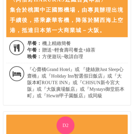
集合於桃園中正國際機場，由專員辦理出境
手續後，搭乘豪華客機，降落於關西海上空
港，抵達日本第一大商業城－大阪。
早餐：
機上精緻簡餐
午餐：
贈送~輕食壽司餐盒+綠茶
晚餐：
方便遊玩~敬請自理
『心齋橋Grand Hotel』或 『捷絲旅Just Sleep心
齋橋』或『Holiday Inn智選假日飯店』或『大
阪本町ROUTE INN』或『CHISUN新今宮大
阪』或『大阪廣場飯店』或『Mystays御堂筋本
町』或『Hewitt甲子園飯店』或同級
D2