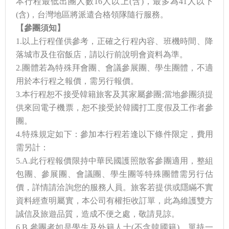
本行程最低出團人數16人以上(含)，最多為41人以下
(含)，台灣地區將派遣合格領隊隨行服務。
【
參團須知
】
1.以上行程僅供參考，正確之行程內容、班機時間、降
落城市及住宿飯店，請以行前說明會資料為準。
2.團體若為特殊拜會團、會議參展團、學生團體，不適
用於本行程之報價，需另行報價。
3.本行程恕不接受韓籍旅客及其家屬參團;當地參團須提
供來回電子機票，恕不接受於韓國打工度假及工作者參
團。
4.特殊規定如下：參加本行程若逢以下條件限定，費用
需另計：
5.A.此行程報價限持中華民國護照散客參團適用，整組
包團、參展團、會議團、學生團等特殊團體需另行估
價，詳情請洽詢您的服務人員。旅客若提供或隱瞞不實
資料經查明屬實，本公司有權拒收訂單，此為維護雙方
誠信及旅遊品質，造成不便之處，敬請見諒。
6.B.參團者如是學生及外籍人士(不含韓國籍)，單持一