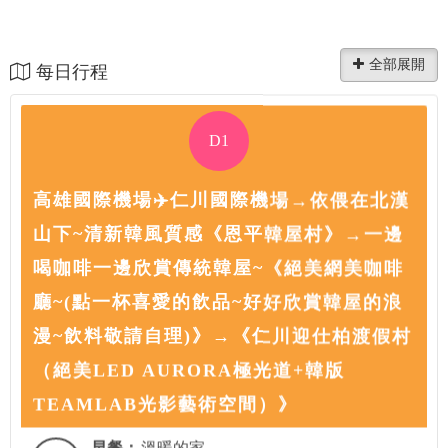
每日行程
D1
高雄國際機場✈️仁川國際機場→依偎在北漢
山下~清新韓風質感《恩平韓屋村》→一邊
喝咖啡一邊欣賞傳統韓屋~《絕美網美咖啡
廳~(點一杯喜愛的飲品~好好欣賞韓屋的浪
漫~飲料敬請自理)》→《仁川迎仕柏渡假村
（絕美LED AURORA極光道+韓版
TEAMLAB光影藝術空間）》
早餐：
溫暖的家