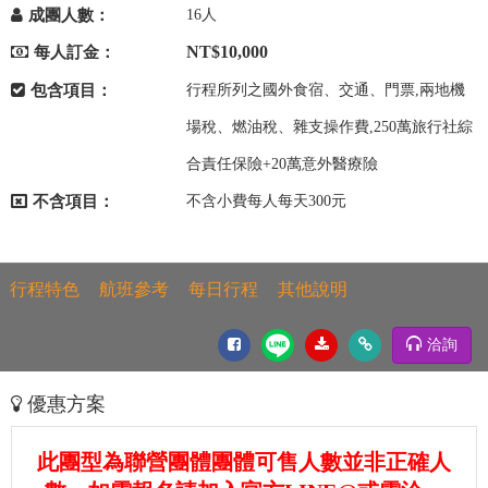
成團人數：
16人
NT$10,000
每人訂金：
包含項目：
行程所列之國外食宿、交通、門票,兩地機
場稅、燃油稅、雜支操作費,250萬旅行社綜
合責任保險+20萬意外醫療險
不含項目：
不含小費每人每天300元
行程特色
航班參考
每日行程
其他說明
洽詢
優惠方案
此團型為聯營團體團體可售人數並非正確人