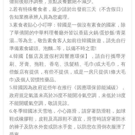
做前後順序調整，景點及餐數絕不減少。
2.若有特殊餐食者，最少請於出發前三天（不含假日）
告知業務承辨人員為您處理。
3.素食者貼心小叮嚀：韓國是一個沒有素食的國家，除
了華僑開的中華料理餐廳外皆以香菇火鍋/蛋炒飯/青菜
湯...等為主，敬告素食客人如前往韓國旅遊，請先自行
準備素食罐頭、泡麵...等，以備不時之需!
4.韓國【飯店及渡假村因響應環保】，請自行攜帶牙
刷、牙膏、拖鞋、香皂、洗髮精、毛巾(或大毛巾，有
些飯店有提供，有些不提供，或是一房只提供1條大毛
巾)及個人習慣性藥品。
5.韓國因為政府近些年在推行《因應環保節能減碳》，
政府規定氣溫未高於26度不能開冷氣空調，未低於18度
不能開暖氣空調，敬請見諒。
6.冬季韓國冰天雪地，小心路滑，請穿著防滑鞋，如球
鞋或橡膠鞋，皮鞋及高跟鞋不適宜，滑雪時請穿著防水
的褲子及防水外套或防水手套，以防您在滑倒衣服溼了
受寒。