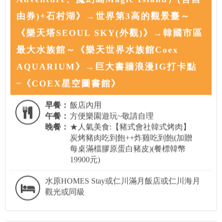
由券)+石村湖》→世界第3高的觀景臺～
《樂天塔SEOUL SKY(外觀)》→韓國市區
最大水族館～《樂天世界水族館Coex
AQUARIUM》→巨大書牆浪漫IG打卡點
~《COEX星空圖書館》
早餐：
飯店內用
午餐：
方便樂園遊玩~敬請自理
晚餐：
★人氣美食:【豬式會社韓式烤肉】
炭烤豬肉吃到飽++炸雞吃到飽(加贈
每桌滿檔膠原蛋白豬皮)(餐標韓幣
19900元)
水原HOMES Stay或仁川滿月飯店或仁川海月
觀光或同級