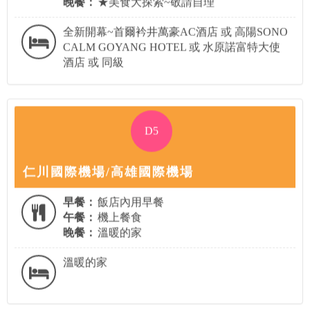
晚餐：
★美食大探索~敬請自理
全新開幕~首爾衿井萬豪AC酒店 或 高陽SONO
CALM GOYANG HOTEL 或 水原諾富特大使
酒店 或 同級
D5
仁川國際機場/高雄國際機場
早餐：
飯店內用早餐
午餐：
機上餐食
晚餐：
溫暖的家
溫暖的家