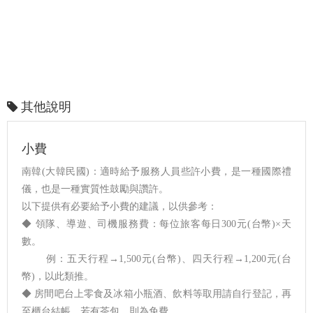
其他說明
小費
南韓(大韓民國)：適時給予服務人員些許小費，是一種國際禮
儀，也是一種實質性鼓勵與讚許。
以下提供有必要給予小費的建議，以供參考：
◆ 領隊、導遊、司機服務費：每位旅客每日300元(台幣)×天
數。
例：五天行程→1,500元(台幣)、四天行程→1,200元(台
幣)，以此類推。
◆ 房間吧台上零食及冰箱小瓶酒、飲料等取用請自行登記，再
至櫃台結帳。若有茶包，則為免費。