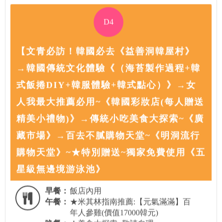
D4
【文青必訪！韓國必去《益善洞韓屋村》
→韓國傳統文化體驗《（海苔製作過程+韓
式飯捲DIY+韓服體驗+韓式點心）》→女
人我最大推薦必用~《韓國彩妝店(每人贈送
精美小禮物)》→傳統小吃美食大探索~《廣
藏市場》→百去不膩購物天堂~《明洞流行
購物天堂》~★特別贈送~獨家免費使用《五
星級無邊境游泳池》
早餐：
飯店內用
午餐：
★米其林指南推薦:【元氣滿滿】百
年人參雞(價值17000韓元)