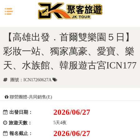
目前位置：
首頁
韓國
首爾
【高雄出發．首爾雙樂園５日】
彩妝一站、獨家萬豪、愛寶、樂
天、水族館、韓服遊古宮ICN177
團號：ICN17260627A
聯營團體-共同銷售(E)
2026/06/27
出發日期：
旅遊天數：
5天4夜
2026/06/27
報名截止：