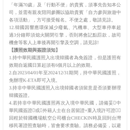
「年滿70歲」及「行動不便」的貴賓，須事先告知本公
司，並需有親友陪同參團以協助貴賓「自力參與旅遊中
各項活動」，方可接受報名。不便之處，敬請見諒。
12.韓國因響應環保減少廢氣、汽機車、大型車停車超
過3分鐘即須熄火關閉引擎，否則將會記點罰款，故司
機會等客人上車後再開引擎及空調，請見諒!
【
護照效期與簽證須知
】
1.持中華民國護照入出境韓國者為免簽證，但是護照有
效期自返國日算起須有6個月以上的效期。
2.自2023/04/01年至2024/12/31期間，持中華民國護照，
免辦理K-ETA即可入境。
3.持非中華民國護照入出境韓國者須留意是否須要辦理
韓國簽證。
4.若持非中華民國護照再次入境中華民國，請備妥中
華民國簽證或外籍人士在台居留證+重入境許可證，
回程於韓國機場航空公司櫃台CHECKIN時及回到台灣
移民署證照查驗時，皆會要求查驗。請務必備妥，以避