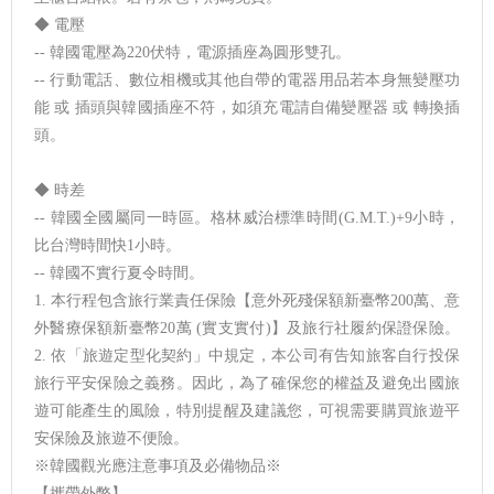
◆ 電壓
-- 韓國電壓為220伏特，電源插座為圓形雙孔。
-- 行動電話、數位相機或其他自帶的電器用品若本身無變壓功
能 或 插頭與韓國插座不符，如須充電請自備變壓器 或 轉換插
頭。
◆ 時差
-- 韓國全國屬同一時區。格林威治標準時間(G.M.T.)+9小時，
比台灣時間快1小時。
-- 韓國不實行夏令時間。
1. 本行程包含旅行業責任保險【意外死殘保額新臺幣200萬、意
外醫療保額新臺幣20萬 (實支實付)】及旅行社履約保證保險。
2. 依「旅遊定型化契約」中規定，本公司有告知旅客自行投保
旅行平安保險之義務。因此，為了確保您的權益及避免出國旅
遊可能產生的風險，特別提醒及建議您，可視需要購買旅遊平
安保險及旅遊不便險。
※韓國觀光應注意事項及必備物品※
【攜帶外幣】