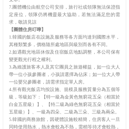
7.團體機位由航空公司安排，旅行社或領隊無法保證指
定座位，領隊仍將機靈最大協助，若無法滿足您的需
求，敬請見諒
【團體住房叮嚀
】
1.韓國的飯店在設施及服務等各方面均達到國際水平，
其種類繁多，價格隨所處地區與級別而各有不同。
2.如遇觀光地區休假及住宿飯店地點調整，本公司保有
變更觀光行程之權利。
3.為維護旅客本人及其它團員之旅遊權益，如一位大人
帶一位小孩參團者，小孩請選擇為佔床；如一位大人帶
一位嬰兒參團者，請需求指定單人房。
4.所有觀光飯店均按設施、規模及服務質量分為五個等
級，等級如下：【特一級為金黃色無窮花五朵（相當於
白金五星級）】、【特二級為綠色無窮花五朵（相當於
五星級）】、一級為四朵、二級為三朵、三級為兩朵。
5.韓國的商務旅館，因硬體設施較精簡，住房客人一旦
同時使用熱水，熱水會較為不熱，需稍等待才會較熱，