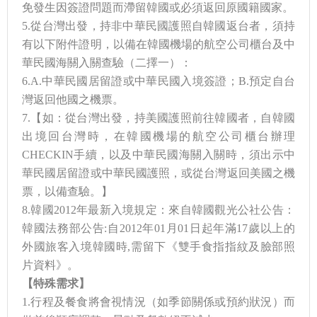
免發生因簽證問題而滯留韓國或必須返回原國籍國家。
5.從台灣出發，持非中華民國護照自韓國返台者，須持
有以下附件證明，以備在韓國機場的航空公司櫃台及中
華民國海關入關查驗（二擇一）：
6.A.中華民國居留證或中華民國入境簽證；B.預定自台
灣返回他國之機票。
7.【如：從台灣出發，持美國護照前往韓國者，自韓國
出境回台灣時，在韓國機場的航空公司櫃台辦理
CHECKIN手續，以及中華民國海關入關時，須出示中
華民國居留證或中華民國護照，或從台灣返回美國之機
票，以備查驗。】
8.韓國2012年最新入境規定：來自韓國觀光公社公告：
韓國法務部公告:自2012年01月01日起年滿17歲以上的
外國旅客入境韓國時,需留下《雙手食指指紋及臉部照
片資料》。
【特殊需求
】
1.行程及餐食將會視情況（如季節關係或預約狀況）而