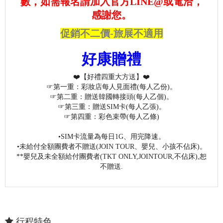
數，如需報名請加入官方LINE@或電洽，
感謝您。
促銷不二價-旅展不適用
好康贈禮
❤️【好禮四重大方送】❤️
☞第一重：彩妝店每人見面禮(每人乙份)。
☞第二重：贈送韓國轉接頭(每人乙個)。
☞第三重：贈送SIM卡(每人乙張)。
☞第四重：彩色束帶(每人乙條)
•SIM卡流量為每日1G、用完降速。
•未給付全額團費者不贈送(JOIN TOUR、嬰兒、小孩不佔床)。
**嬰兒及未全額給付團費者(TKT ONLY,JOINTOUR,不佔床),恕
不贈送.
行程特色