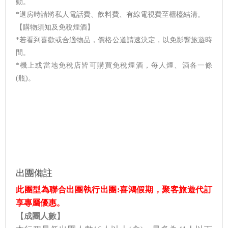
動。
*退房時請將私人電話費、飲料費、有線電視費至櫃檯結清。
【購物須知及免稅煙酒】
*若看到喜歡或合適物品，價格公道請速決定，以免影響旅遊時
間。
*機上或當地免稅店皆可購買免稅煙酒，每人煙、酒各一條
(瓶)。
出團備註
此團型為聯合出團執行出團:喜鴻假期，聚客旅遊代訂
享專屬優惠。
【
成團人數】