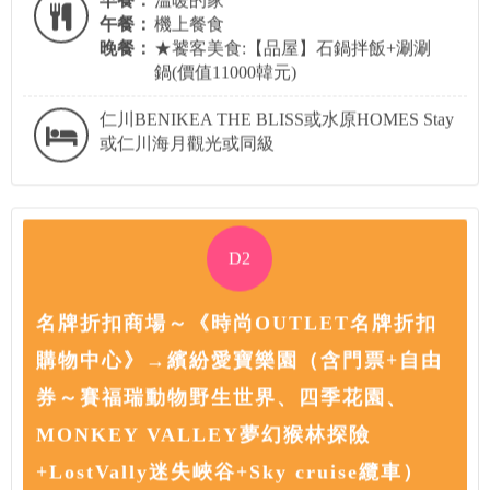
午餐：
機上餐食
晚餐：
★饕客美食:【品屋】石鍋拌飯+涮涮
鍋(價值11000韓元)
仁川BENIKEA THE BLISS或水原HOMES Stay
或仁川海月觀光或同級
D2
名牌折扣商場～《時尚OUTLET名牌折扣
購物中心》→繽紛愛寶樂園（含門票+自由
券～賽福瑞動物野生世界、四季花園、
MONKEY VALLEY夢幻猴林探險
+LostVally迷失峽谷+Sky cruise纜車）