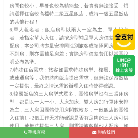
房間也較小，早餐也較為精簡些，若貴賓無法接受，煩
請選擇住宿較高檔特二級五星飯店，或特一級五星飯店
的其他行程！
6.單人報名者：飯店房型以兩人一室為主。單人報名
者，若指定單人入住，請按房型補足單人房價差，如可
配房，本公司將盡量安排同性別旅客或領隊同房，若配
不到房，則亦需補足房差；實際房型價差費用以當團說
明公布為準。
7.特殊住宿需求：旅客如需求特殊房型、樓層、非邊間
或連通房等，我們將向飯店提出需求，但無法保證飯店
一定提供，最終之情況需於辦理入住時使得確認。
8.韓國飯店的三人房型式眾多，團體房型沒有三張床房
型，都是以一大一小、大床加床、雙人房加行軍床安排
為主，三人房因團體使用房間數較多，一般飯店於團體
入住前1～2個工作天才能確認是否有足夠的三人房可供
使用，若無法提供三人房，則需請旅客與他人配房，如
手機直撥
台北
聯絡我們
無法配房則須補單人房差，敬請見諒配合。