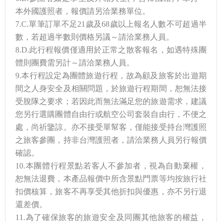
本外國護照者，報價請另洽業務單位。
7.C.單筆訂單不足21歲及68歲以上報名人數不可超過半
數，若超過半數則價格另議～請洽業務人員。
8.D.此行程報價僅適用於正常之散客報名，如遇特殊團
體則團費需另計～請洽業務人員。
9.本行程設定為團體旅遊行程，故為顧及旅客於出遊期
間之人身安全及相關問題，於旅遊行程期間，恕無法接
受脫隊之要求；若因此而無法滿足您的旅遊需求，建議
您另行選購團體自由行或航空公司套裝自由行，不便之
處，尚祈鑒諒。亦不接受單幫客，僅能接受持台灣護照
之旅客參團，持非台灣護照者，請洽業務人員另行報價
確認。
10.本團體行程景點若客人不參加者，視為自動棄權，
恕無法退費，本產品報價中所含景點門票等均按旅行社
扣價核算，旅客不再享受其他折扣與優惠，亦不另行退
還差價。
11.為了確保旅客的旅遊安全及同團其他旅客的權益，