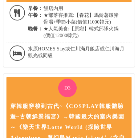
早餐：
飯店內用
午餐：
★部落客推薦:【春花】馬鈴薯燉豬
骨湯+季節小菜(價值11000韓元)
晚餐：
★人氣美食:【原鄉】韓式部隊火鍋
(價值12000韓元)
水原HOMES Stay或仁川滿月飯店或仁川海月
觀光或同級
D3
穿韓服穿梭到古代~《COSPLAY韓服體驗
遊~古朝鮮景福宮》→韓國最大的室內樂園
～《樂天世界Lotte World (探險世界
Adventure、魔幻島Magic Island）(含自