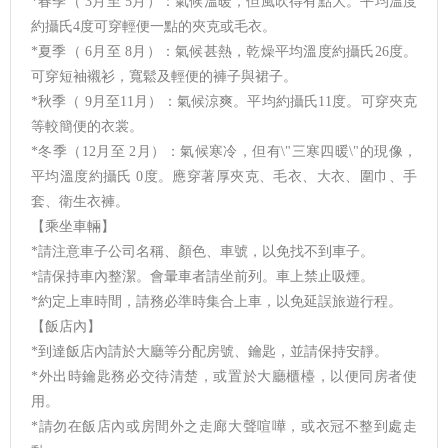
*春季（ 3月至 5月）：氣候溫暖，但風吹得有點大。平均溫度
約攝氏4度可穿輕便一點的夾克或毛衣。
*夏季（ 6月至 8月）：氣候甚熱，乾燥平均溫度約攝氏26度。
可穿短袖襯衫，寬鬆及輕便的褲子與裙子。
*秋季（ 9月至11月）：氣候涼爽。平均約攝氏11度。可穿夾克
等較簡便的衣裳。
*冬季（12月至 2月）：氣候寒冷，但有\"三寒四暖\"的現像，
平均溫度約攝氏 0度。應穿著厚夾克、毛衣、大衣、圍巾、手
套、衛生衣褲。
【乘坐車輛】
*請注意車子公司名稱、顏色、車號，以免找不到車子。
*請保持車內整潔。會暈車者請坐前列。車上禁止吸煙。
*約定上車時間，請務必準時集合上車，以免延誤旅遊行程。
【飯店內】
*到達飯店內請於大廳等分配房號、鑰匙，並請保持安靜。
*外出時鑰匙務必交待清楚，或置於大廳櫃檯，以便同房者使
用。
*請勿在飯店內或房間外之走廊大聲喧嘩，或衣冠不整到處走