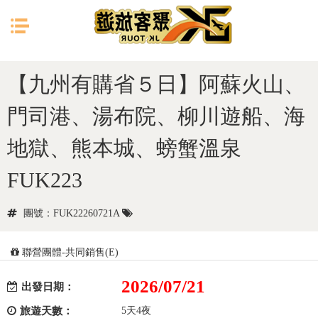
目前位置：
首頁
日本
九州
【九州有購省５日】阿蘇火山、
門司港、湯布院、柳川遊船、海
地獄、熊本城、螃蟹溫泉
FUK223
團號：FUK22260721A
聯營團體-共同銷售(E)
2026/07/21
出發日期：
旅遊天數：
5天4夜