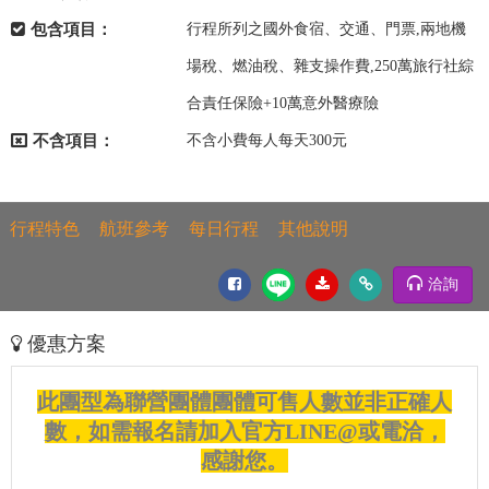
包含項目：
行程所列之國外食宿、交通、門票,兩地機
場稅、燃油稅、雜支操作費,250萬旅行社綜
合責任保險+10萬意外醫療險
不含項目：
不含小費每人每天300元
行程特色
航班參考
每日行程
其他說明
洽詢
優惠方案
此團型為聯營團體團體可售人數並非正確人
數，如需報名請加入官方LINE@或電洽，
感謝您。