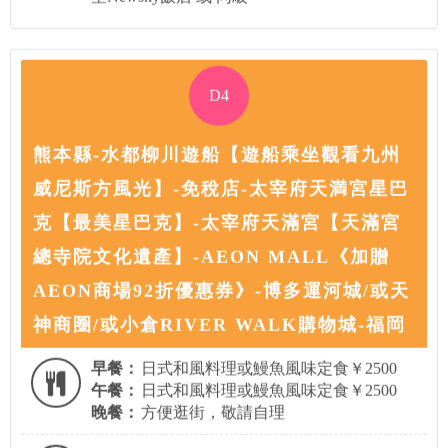
D4
熊本縣-水都柳川遊船【遊船乘坐觀看九州
威尼斯方風光】-免稅店-太宰府天満宮星巴
克【最美星巴克】-太宰府天滿宮【天滿宮
總寺院文化遺產】-AEON MALL《加贈
AEON商場92折優惠券》-博多運河城/或天
神商圈/或小倉RIVER WALK購物城-福岡
早餐：
日式和風料理或鰻魚風味定食￥2500
午餐：
日式和風料理或鰻魚風味定食￥2500
晚餐：
方便逛街，敬請自理