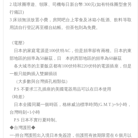
2.琉球團導遊、領隊、司機每日新台幣:300元(如有特殊團型會另
行備註)
3.床頭無須放置小費，房間吧台上零食及冰箱小瓶酒、飲料等取
用請自行登記再至櫃台結帳。但茶包則為免費。
《電壓》
日本的家庭電源是100伏特AC，但是頻率卻有兩種。日本的東
部地區的頻率為50赫茲，日 本的西部地區的頻率為60赫茲
各大城市的主要飯店都有100伏特和220伏特的電源插座，但是
一般只能夠插入雙腳插頭
（大多數與台灣插孔相類似）
P.S 不要求三孔插座的美國電器用品可以在日本使用
《時差》
日本全國同屬一個時區，格林威治標準時間(G.M.T.)+9小時，
台灣時刻+1小時
P.S 日本不實行夏時制。
◆台灣護照◆
一‧持台灣護照出入境日本免簽證，但護照有效期限需在６個月以