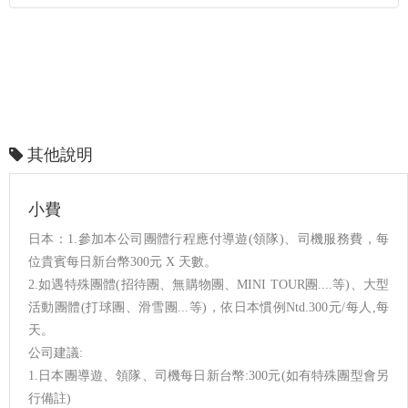
其他說明
小費
日本：1.參加本公司團體行程應付導遊(領隊)、司機服務費，每
位貴賓每日新台幣300元 X 天數。
2.如遇特殊團體(招待團、無購物團、MINI TOUR團....等)、大型
活動團體(打球團、滑雪團...等)，依日本慣例Ntd.300元/每人,每
天。
公司建議:
1.日本團導遊、領隊、司機每日新台幣:300元(如有特殊團型會另
行備註)