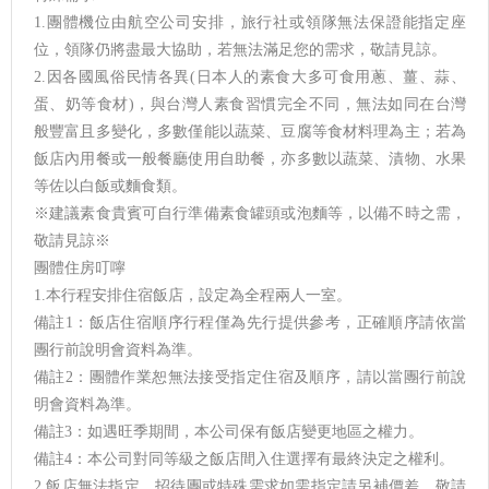
1.團體機位由航空公司安排，旅行社或領隊無法保證能指定座
位，領隊仍將盡最大協助，若無法滿足您的需求，敬請見諒。
2.因各國風俗民情各異(日本人的素食大多可食用蔥、薑、蒜、
蛋、奶等食材)，與台灣人素食習慣完全不同，無法如同在台灣
般豐富且多變化，多數僅能以蔬菜、豆腐等食材料理為主；若為
飯店內用餐或一般餐廳使用自助餐，亦多數以蔬菜、漬物、水果
等佐以白飯或麵食類。
※建議素食貴賓可自行準備素食罐頭或泡麵等，以備不時之需，
敬請見諒※
團體住房叮嚀
1.本行程安排住宿飯店，設定為全程兩人一室。
備註1：飯店住宿順序行程僅為先行提供參考，正確順序請依當
團行前說明會資料為準。
備註2：團體作業恕無法接受指定住宿及順序，請以當團行前說
明會資料為準。
備註3：如遇旺季期間，本公司保有飯店變更地區之權力。
備註4：本公司對同等級之飯店間入住選擇有最終決定之權利。
2.飯店無法指定，招待團或特殊需求如需指定請另補價差，敬請