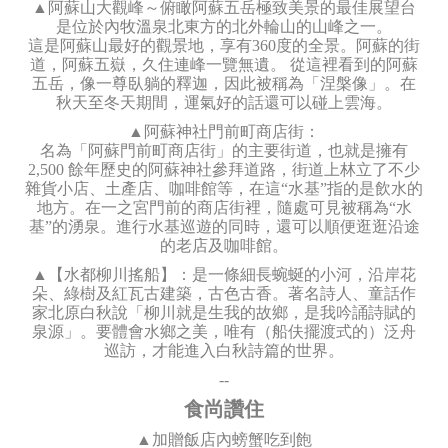
▲阿蘇山大觀峰～俯瞰阿蘇五岳極致美景的最佳展望台
是位於內牧溫泉北東方的北外輪山的山峰之一。
這是阿蘇山最好的觀景地，享有360度的全景。阿蘇的街
道，阿蘇五嶽，久住連峰一覽無遺。 從這裡看到的阿蘇
五岳，像一尊臥躺的釋迦，因此被稱為「涅槃像」。在
秋天至冬天期間，運氣好的話還可以碰上雲海。
▲阿蘇神社門前町商店街：
名為「阿蘇門前町商店街」的主要街道，也就是擁有
2,500 餘年歷史的阿蘇神社參拜道路，街道上林立了不少
雜貨小店、土產店、咖啡館等，在這“水基”指的是飲水的
地方。在一之宮門前的商店街裡，隨處可見被稱為“水
基”的湧泉。進行水基巡遊的同時，還可以順便逛逛沿途
的老店及咖啡館。
▲【水都柳川搖船】：是一條細長蜿蜒的小河，沿岸花
朵、綠樹及紅瓦古建築，古色古香。著名詩人、童話作
家北原白秋說「柳川就是生我的故鄉，是我吟誦詩賦的
泉源」。要體會水鄉之美，唯有（船伕擺渡式的）泛舟
巡訪，才能進入白秋詩篇的世界。
--
食尚讚住
▲加贈飯店內螃蟹吃到飽