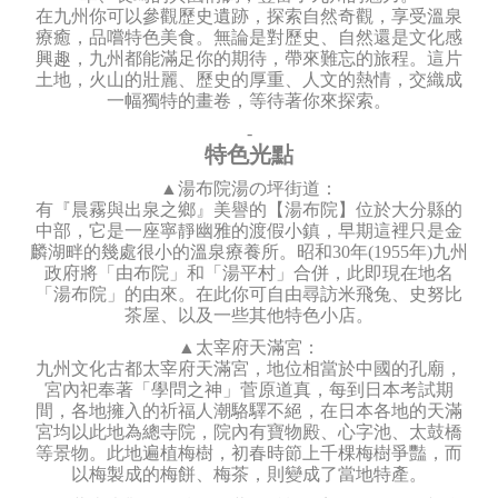
在九州你可以參觀歷史遺跡，探索自然奇觀，享受溫泉
療癒，品嚐特色美食。無論是對歷史、自然還是文化感
興趣，九州都能滿足你的期待，帶來難忘的旅程。這片
土地，火山的壯麗、歷史的厚重、人文的熱情，交織成
一幅獨特的畫卷，等待著你來探索。
-
特色光點
▲湯布院湯の坪街道：
有『晨霧與出泉之鄉』美譽的【湯布院】位於大分縣的
中部，它是一座寧靜幽雅的渡假小鎮，早期這裡只是金
麟湖畔的幾處很小的溫泉療養所。昭和30年(1955年)九州
政府將「由布院」和「湯平村」合併，此即現在地名
「湯布院」的由來。在此你可自由尋訪米飛兔、史努比
茶屋、以及一些其他特色小店。
▲太宰府天滿宮：
九州文化古都太宰府天滿宮，地位相當於中國的孔廟，
宮內祀奉著「學問之神」菅原道真，每到日本考試期
間，各地擁入的祈福人潮駱驛不絕，在日本各地的天滿
宮均以此地為總寺院，院內有寶物殿、心字池、太鼓橋
等景物。此地遍植梅樹，初春時節上千棵梅樹爭豔，而
以梅製成的梅餅、梅茶，則變成了當地特產。