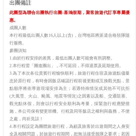
出團備註
此團型為聯合出團執行出團:喜鴻假期，聚客旅遊代訂享專屬優
惠。
成團人數
本行程最低出團人數16人以上(含)，台灣地區將派遣合格領隊隨
行服務。
參團須知
1.由於行程安排的差異，最低出團人數可能會有所調整。
2.本行程需「團進團出」，不可延回，不得退票及延期使用。
3.為了本次各位貴賓行程愉快順利，旅遊行程住宿及旅遊點儘量
忠於原行程，有時會因飯店確認行程前後更動或互換觀光點，景
點順序將依導遊現場安排為主；若遇特殊情況或其他不可抗拒
(大風雪、火山、颱風、地震等情況)之因素以及船、交通阻塞、
觀光點休假，則會以行程安全順利為考量，採緊急行程應變措
施，本公司保有變更班機、行程及同等飯店之權利與義務，不便
之處，尚祈見諒！
4.本行程設定為團體旅遊行程，為顧及旅客於出遊期間之人身安
全及相關問題，於旅遊行程期間，恕無法接受脫隊之要求；若因