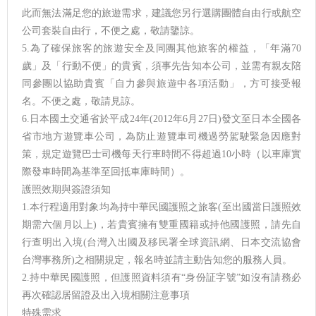
此而無法滿足您的旅遊需求，建議您另行選購團體自由行或航空
公司套裝自由行，不便之處，敬請鑒諒。
5.為了確保旅客的旅遊安全及同團其他旅客的權益，「年滿70
歲」及「行動不便」的貴賓，須事先告知本公司，並需有親友陪
同參團以協助貴賓「自力參與旅遊中各項活動」，方可接受報
名。不便之處，敬請見諒。
6.日本國土交通省於平成24年(2012年6月27日)發文至日本全國各
省市地方遊覽車公司，為防止遊覽車司機過勞駕駛緊急因應對
策，規定遊覽巴士司機每天行車時間不得超過10小時（以車庫實
際發車時間為基準至回抵車庫時間）。
護照效期與簽證須知
1.本行程適用對象均為持中華民國護照之旅客(至出國當日護照效
期需六個月以上)，若貴賓擁有雙重國籍或持他國護照，請先自
行查明出入境(台灣入出國及移民署全球資訊網、日本交流協會
台灣事務所)之相關規定，報名時並請主動告知您的服務人員。
2.持中華民國護照，但護照資料須有“身份証字號”如沒有請務必
再次確認居留證及出入境相關注意事項
特殊需求