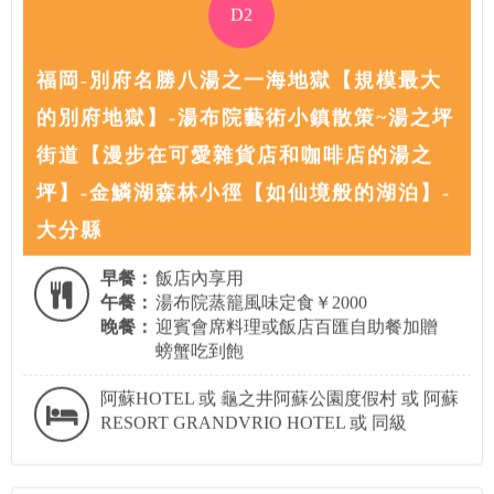
D2
福岡-別府名勝八湯之一海地獄【規模最大
的別府地獄】-湯布院藝術小鎮散策~湯之坪
街道【漫步在可愛雜貨店和咖啡店的湯之
坪】-金鱗湖森林小徑【如仙境般的湖泊】-
大分縣
早餐：
飯店內享用
午餐：
湯布院蒸籠風味定食￥2000
晚餐：
迎賓會席料理或飯店百匯自助餐加贈
螃蟹吃到飽
阿蘇HOTEL 或 龜之井阿蘇公園度假村 或 阿蘇
RESORT GRANDVRIO HOTEL 或 同級