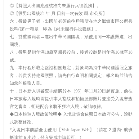
◎【持照人出國應經核准尚未履行兵役義務】。
◎【役男出國核准 年 月 日前一次有效 縣 市公所】
六．役齡男子者→出國前必須前往戶籍所在地之鄉鎮市區公所兵
役科(課)一種章，即為【尚未履行兵役義務】。
七．雙重國籍者→進出中華民國國境，須使用同一本護照進、出
國境。
八．役男是指年滿18歲至服兵役前，接近役齡是指年滿16歲至18
歲。
九．本行程所載之簽證相關規定，對象均為持中華民國護照之旅
客，若貴客持他國護照，請先自行查明相關規定，報名時並請告
知您的服務人員。
十．日本新入境審查手續將於本（96）年11月20日起實施，前往
日本旅客入境時需提供本人指紋和拍攝臉部照片並接受入境審查
官之審查，拒絕配合者將不獲准入境，敬請瞭解。
◆日本旅遊入境政策說明◆ 入境政策會依照日本政府公告，滾動
式調整修改。
*入境日本前請全面使用【Visit Japan Web】（請在２週內~航班
抵達前 6 小時，登入完成申請即可。）