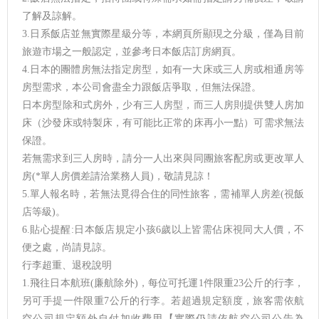
了解及諒解。
3.日系飯店並無實際星級分等，本網頁所顯現之分級，僅為目前
旅遊市場之一般認定，並參考日本飯店訂房網頁。
4.日本的團體房無法指定房型，如有一大床或三人房或相通房等
房型需求，本公司會盡全力跟飯店爭取，但無法保證。
日本房型除和式房外，少有三人房型，而三人房則提供雙人房加
床（沙發床或特製床，有可能比正常的床再小一點）可需求無法
保證。
若無需求到三人房時，請分一人出來與同團旅客配房或更改單人
房(*單人房價差請洽業務人員)，敬請見諒！
5.單人報名時，若無法覓得合住的同性旅客，需補單人房差(視飯
店等級)。
6.貼心提醒:日本飯店規定小孩6歲以上皆需佔床視同大人價，不
便之處，尚請見諒。
行李超重、退稅說明
1.飛往日本航班(廉航除外)，每位可托運1件限重23公斤的行李，
另可手提一件限重7公斤的行李。若超過規定額度，旅客需依航
空公司規定額外自付加收費用【實際仍請依航空公司公告為