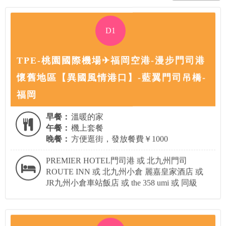
D1
TPE-桃園國際機場✈福岡空港-漫步門司港
懷舊地區【異國風情港口】-藍翼門司吊橋-
福岡
早餐：
溫暖的家
午餐：
機上套餐
晚餐：
方便逛街，發放餐費￥1000
PREMIER HOTEL門司港 或 北九州門司
ROUTE INN 或 北九州小倉 麗嘉皇家酒店 或
JR九州小倉車站飯店 或 the 358 umi 或 同級