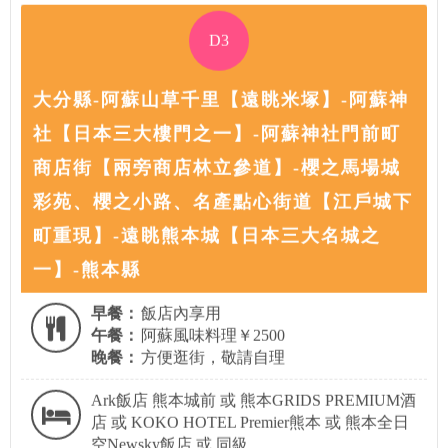
D3
大分縣-阿蘇山草千里【遠眺米塚】-阿蘇神
社【日本三大樓門之一】-阿蘇神社門前町
商店街【兩旁商店林立參道】-櫻之馬場城
彩苑、櫻之小路、名產點心街道【江戶城下
町重現】-遠眺熊本城【日本三大名城之
一】-熊本縣
早餐：
飯店內享用
午餐：
阿蘇風味料理￥2500
晚餐：
方便逛街，敬請自理
Ark飯店 熊本城前 或 熊本GRIDS PREMIUM酒
店 或 KOKO HOTEL Premier熊本 或 熊本全日
空Newsky飯店 或 同級