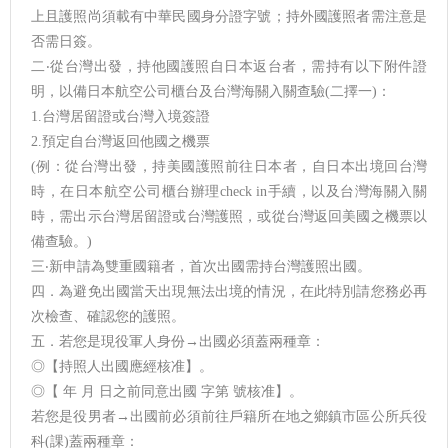
上且護照尚須載有中華民國身分證字號；持外國護照者需注意是
否需日簽。
二‧從台灣出發，持他國護照自日本返台者，需持有以下附件證
明，以備日本航空公司櫃台及台灣海關入關查驗(二擇一)：
1.台灣居留證或台灣入境簽證
2.預定自台灣返回他國之機票
(例：從台灣出發，持美國護照前往日本者，自日本出境回台灣
時，在日本航空公司櫃台辦理check in手續，以及台灣海關入關
時，需出示台灣居留證或台灣護照，或從台灣返回美國之機票以
備查驗。)
三‧新申請為雙重國籍者，首次出國需持台灣護照出國。
四．為避免出國當天出現無法出境的情況，在此特別請您務必再
次檢查、確認您的護照。
五．若您是現役軍人身份→出國必須蓋兩種章：
◎【持照人出國應經核准】。
◎【 年 月 日之前同意出國 字第 號核准】。
若您是役男者→出國前必須前往戶籍所在地之鄉鎮市區公所兵役
科(課)蓋兩種章：