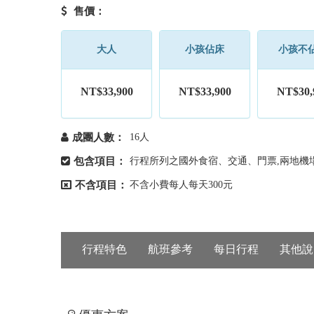
售價：
大人
小孩佔床
小孩不
NT$33,900
NT$33,900
NT$30,
成團人數：
16人
包含項目：
行程所列之國外食宿、交通、門票,兩地機場
不含項目：
不含小費每人每天300元
行程特色
航班參考
每日行程
其他說