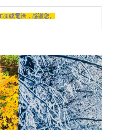
E@或電洽，感謝您。