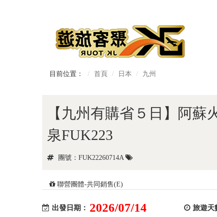
目前位置：
首頁
日本
九州
【九州有購省５日】阿蘇
泉FUK223
團號：FUK22260714A
聯營團體-共同銷售(E)
2026/07/14
出發日期：
旅遊天