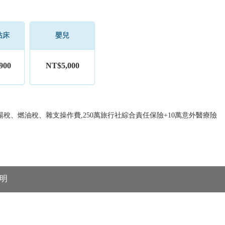
佔床
嬰兒
900
NT$5,000
稅、燃油稅、雜支操作費,250萬旅行社綜合責任保險+10萬意外醫療險
明