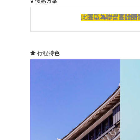
優惠方案
此團型為聯營團體團
行程特色