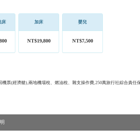
佔床
加床
嬰兒
800
NT$19,800
NT$7,500
機票(經濟艙),兩地機場稅、燃油稅、雜支操作費,250萬旅行社綜合責任保
明