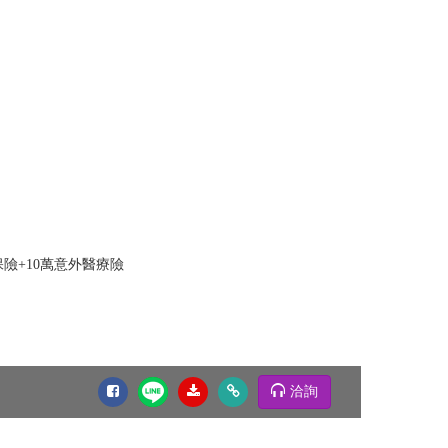
險+10萬意外醫療險
洽詢