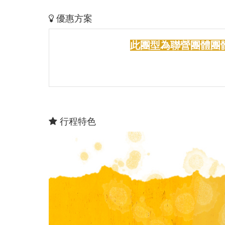
優惠方案
此團型為聯營團體團
行程特色