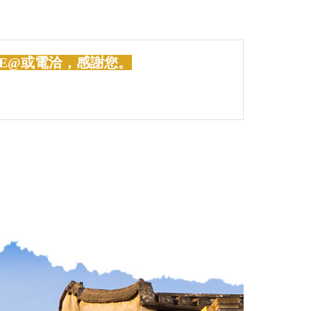
E@或電洽，感謝您。