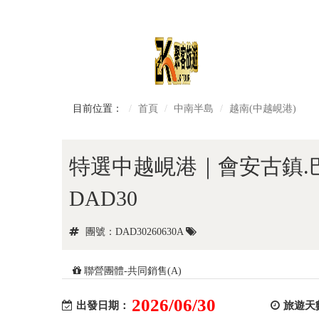
目前位置：
首頁
中南半島
越南(中越峴港)
特選中越峴港｜會安古鎮.
DAD30
團號：DAD30260630A
聯營團體-共同銷售(A)
2026/06/30
出發日期：
旅遊天