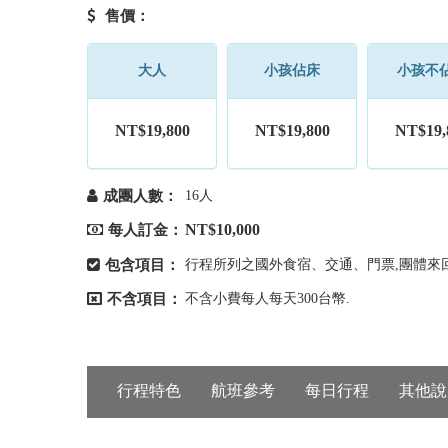
售價：
大人
小孩佔床
小孩不
NT$19,800
NT$19,800
NT$19,
成團人數：
16人
NT$10,000
每人訂金：
包含項目：
行程所列之國外食宿、交通、門票,團體來回
不含項目：
不含小費每人每天300台幣.
行程特色
航班參考
每日行程
其他說