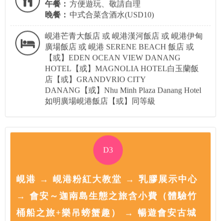
午餐：
方便遊玩、敬請自理
晚餐：
中式合菜含酒水(USD10)
峴港芒青大飯店 或 峴港漢河飯店 或 峴港伊甸
廣場飯店 或 峴港 SERENE BEACH 飯店 或
【或】EDEN OCEAN VIEW DANANG
HOTEL【或】MAGNOLIA HOTEL白玉蘭飯
店【或】GRANDVRIO CITY
DANANG【或】Nhu Minh Plaza Danang Hotel
如明廣場峴港飯店【或】同等級
D3
峴港 → 峴港粉紅大教堂 → 乳膠展示中心
→ 會安～迦南島生態之旅含小費（體驗竹
桶船之旅+樂吊螃蟹趣） → 暢遊會安古城