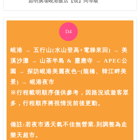
D4
峴港 → 五行山(水山登高+電梯來回) → 美
溪沙灘 → 山茶半島 & 靈應寺 → APEC公
園 → 探訪峴港美麗夜色~(龍橋、韓江畔美
景) → 峴港夜市
※行程載明順序僅供參考，因路況或遊客眾
多，行程順序將視情況前後更動。
備註:若夜市遇天氣不佳無營業.則調整為走
樂天超市。