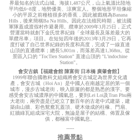
界最知名的法式山城。海拔1,487公尺，山上氣溫比陸地
平均低6~8度，地勢優美、涼爽宜人。整個地形平坦像縮
小的平原之前種植很多的香蕉，因此被戲稱為Banana
Hills，後來簡稱Ba Na Hills。因此在法殖民時期，被法國
軍隊蓋成渡假村作避暑用。纜車於2009年3月25日，正式
營運當時就創下金氏世界紀錄「全球最長及落差最大的
單纜吊車」項目。在短短四年後的2013年3月29日，它再
度打破了自己世界紀錄的長度和高度，完成了一線直達
山頂的直通纜車；總長5,801m，而落差高達1,368m。從
景區入口的 "TocTien Station" 直達山頂的 "L'indochine
Station"。
會安古鎮【福建會館 陳富街 日本橋 廣肇會館】
1999年聯合國教科文組織將會安古城定為世界文化遺
產，會安古城（Hoi An）是中國人在南越定居的第一個
城市，漫步古城老街，映入眼簾的都是熟悉的漢字。要
感受會安古城濃厚的中國氣息，要到Lei Loi及Tran Phu兩
大老街，兩旁盡是已屹立了數百年的古老中式建築，建
築由山牆、彩色鴛鴦瓦蓋頂、硬木做成的柱椽、門扇、
紅牆綠瓦組成深宅大院，無論是屋子的結構、佈置及傢
俱，都極富中國氣息。
-----
推薦景點