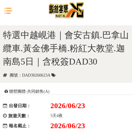
目前位置：
首頁
中南半島
越南(中越峴港)
特選中越峴港｜會安古鎮.巴拿山
纜車.黃金佛手橋.粉紅大教堂.迦
南島5日｜含稅簽DAD30
團號：DAD30260623A
聯營團體-共同銷售(A)
2026/06/23
出發日期：
旅遊天數：
5天4夜
2026/06/23
報名截止：