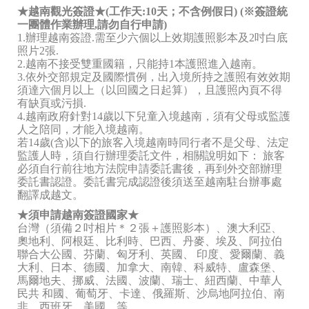
★越南觀光簽證★(工作天:10天；不含例假日) (※簽證統
一團體作業辦理,請勿自行申請)
1.辦理越南簽證.需至少六個以上效期護照影本及2吋白底
照片2張.
2.越南不接受雙重國籍，只能持1本護照進入越南。
3.依外交部規定及國際慣例，出入境所持之護照有效效期
須達六個月以上（以回國之日起算），且護照內頁不得
有缺頁或污損.
4.越南政府針對14歲以下兒童入境越南，須有父母或監護
人之陪同，才能入境越南。
若14歲(含)以下的旅客入境越南時同行者不是父母、法定
監護人時，須自行辦理委託文件，相關說明如下： 旅客
必須自行前往地方法院申請委託書後，再到外交部辦理
委託書認證。委託書完成認證後須送至越南駐台辦事處
翻譯成越文。
★須申請越南簽證國家★
台灣（須備２吋相片＊２張＋護照影本）、澳大利亞、
奧地利、阿根廷、比利時、巴西、丹麥、埃及、阿拉伯
聯合大公國、芬蘭、匈牙利、英國、 印度、愛爾蘭、義
大利、日本、德國、加拿大、南韓、科威特、盧森堡、
馬爾地夫、挪威、法國、波蘭、瑞士、紐西蘭、中華人
民共 和國、葡萄牙、卡達、俄羅斯、沙烏地阿拉伯、南
非、西班牙、美國…等。