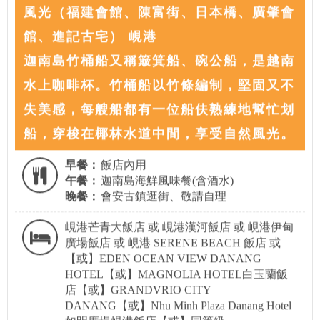
風光（福建會館、陳富街、日本橋、廣肇會
館、進記古宅） 峴港
迦南島竹桶船又稱簸箕船、碗公船，是越南
水上咖啡杯。竹桶船以竹條編制，堅固又不
失美感，每艘船都有一位船伕熟練地幫忙划
船，穿梭在椰林水道中間，享受自然風光。
早餐：
飯店內用
午餐：
迦南島海鮮風味餐(含酒水)
晚餐：
會安古鎮逛街、敬請自理
峴港芒青大飯店 或 峴港漢河飯店 或 峴港伊甸
廣場飯店 或 峴港 SERENE BEACH 飯店 或
【或】EDEN OCEAN VIEW DANANG
HOTEL【或】MAGNOLIA HOTEL白玉蘭飯
店【或】GRANDVRIO CITY
DANANG【或】Nhu Minh Plaza Danang Hotel
如明廣場峴港飯店【或】同等級