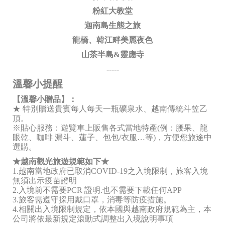
粉紅大教堂
迦南島生態之旅
龍橋、韓江畔美麗夜色
山茶半島&靈應寺
-----
溫馨小提醒
【溫馨小贈品】：
★ 特別贈送貴賓每人每天一瓶礦泉水、越南傳統斗笠乙
頂。
※貼心服務：遊覽車上販售各式當地特產(例：腰果、龍
眼乾、咖啡 漏斗、蓮子、包包/衣服…等)，方便您旅途中
選購。
★越南觀光旅遊規範如下★
1.越南當地政府已取消COVID-19之入境限制，旅客入境
無須出示疫苗證明
2.入境前不需要PCR 證明.也不需要下載任何APP
3.旅客需遵守採用戴口罩，消毒等防疫措施。
4.相關出入境限制規定，依本國與越南政府規範為主，本
公司將依最新規定滾動式調整出入境說明事項