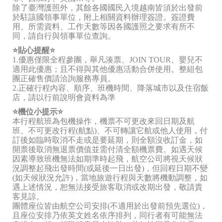
除了臺灣護照外，其餘各國國民入境越南皆須於出發前
於駐該國領事單位，附上相關資料辦理簽證。簽證費
用、所需資料、工作天數等因各國護照之要求有所不
同，請自行與領事單位查詢。
⭐️貼心提醒⭐️
1.優惠僅限全程參團，舉凡湊票、JOIN TOUR、嬰兒不
適用此優惠；且不得與其他優惠活動合併使用。整組包
團正確售價請洽詢服務專員。
2.正確行程內容、順序、班機時間、降落城市以及住宿飯
店，請以行前說明會資料為準
⭐️機位小提示⭐️
本行程航班為包機操作，機票不可更改來回日期及航
班、不可更改行程(航點)、不可轉讓它航或他人使用，付
訂後如臨時取消不走或是要延期，則全額沒收訂金，如
開票後取消無退票價值並需付清全額機票費。如遇天候
因素導致班機無法如期準時起飛，航空公司將視天候狀
況調整起飛出發時間(或延後一日出發)，但回程日期不變
(如天候狀況允許)，當地旅遊行程與天數將機動調整，如
遇上述情況，恕無法接受旅客取消或改期出發，敬請貴
客見諒。
團體座位皆由航空公司安排(不適用於出發前預先選位)，
且座位安排乃依英文姓名依序排列，同行者有可能無法