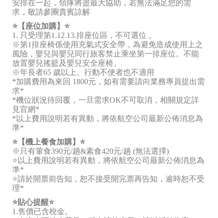
安排在一起，領隊將盡最大協助，若無法滿足您的需
求，敬請參團貴賓諒解
⭐️【座位加購】⭐️
1. 只受理第1.12.13.排座位區，不可選位 。
※第1排座椅係使用充氣式安全帶，為避免造成使用上之
風險，嬰兒與嬰兒同行旅客禁止乘坐第一排座位。不能
放置嬰兒搖籃及嬰兒安全座椅。
※年長者65 歲以上、行動不便者也不適用
*加購費用為來回 1800元，如有需要請向業務專員提出需
求*
*機位狀況待回覆，一旦需求OK不可取消，相關規定詳
見官網*
*以上費用說明若有異動，將依航空公司最新公佈消息為
準*
⭐️【機上餐食加購】⭐️
※只有葷食390元/趟&素食420元/趟 (無法選擇)
⭐️以上費用說明若有異動，將依航空公司最新公佈消息為
準*
⭐️請於開票前告知，恕不接受開完票再告知，逾時恕不受
理*
⭐️貼心提醒⭐️
1.售價已含稅金。