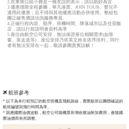
2.在東南亞給小費是一種友誼的表示，請以紙鈔為宜
3.優惠僅限全程參團，舉凡湊票、JOIN TOUR、嬰兒不
適用此優惠；且不得與其他優惠活動合併使用。整組包
團正確售價請洽詢服務專員。
4.正確行程內容、順序、班機時間、降落城市以及住宿飯
店，請以行前說明會資料為準
5.座位由航空公司安排，無法保證座位相關需求(如靠
窗、靠走道等)，座位安排乃依英文姓名依序排列，同行
者有無法安排在一起，敬請參團貴賓諒解！
航班參考
* 以下為本行程預訂的航空班機及飛航路線，實際航班以團體確認的
航班編號與飛行時間為準。
* 因應國際油價波動，航空公司隨機票所增收燃油附加費用，會隨國
際油價而有所調整。