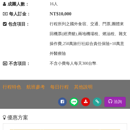
成團人數：
16人
NT$10,000
每人訂金：
包含項目：
行程所列之國外食宿、交通、門票,團體來
回機票(經濟艙),兩地機場稅、燃油稅、雜支
操作費,250萬旅行社綜合責任保險+10萬意
外醫療險
不含項目：
不含小費每人每天300台幣.
行程特色
航班參考
每日行程
其他說明
洽詢
優惠方案