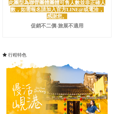
此團型為聯營團體團體可售人數並非正確人
數，如需報名請加入官方LINE@或電洽，
感謝您。
促銷不二價-旅展不適用
行程特色