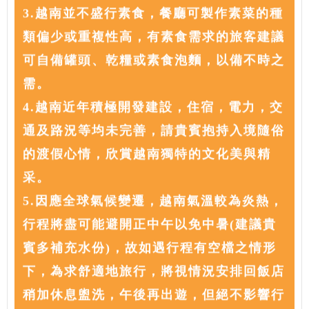
3.越南並不盛行素食，餐廳可製作素菜的種
類偏少或重複性高，有素食需求的旅客建議
可自備罐頭、乾糧或素食泡麵，以備不時之
需。
4.越南近年積極開發建設，住宿，電⼒，交
通及路況等均未完善，請貴賓抱持入境隨俗
的渡假⼼情，欣賞越南獨特的文化美與精
采。
5.因應全球氣候變遷，越南氣溫較為炎熱，
行程將盡可能避開正中午以免中暑(建議貴
賓多補充水份)，故如遇行程有空檔之情形
下，為求舒適地旅行，將視情況安排回飯店
稍加休息盥洗，午後再出遊，但絕不影響行