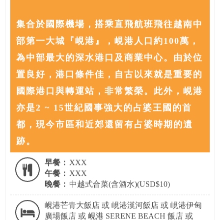
集合於國際機場，搭乘直飛航班飛往越南中
部第一大城『峴港』，峴港人口約100萬，
為中部最大的深水港口及商業中心。由於位
置良好，港口條件佳，自古以來就是重要的
國際港口與轉運站，非常繁榮。此外，峴港
亦是2 ~ 15世紀國事強大的占婆王國的首
都，現今市區和近郊還留有占婆時期的遺
跡。
早餐：
XXX
午餐：
XXX
晚餐：
中越式合菜(含酒水)(USD$10)
峴港芒青大飯店 或 峴港漢河飯店 或 峴港伊甸
廣場飯店 或 峴港 SERENE BEACH 飯店 或