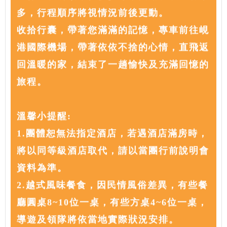
多，行程順序將視情況前後更動。
收拾行囊，帶著您滿滿的記憶，專車前往峴
港國際機場，帶著依依不捨的心情，直飛返
回溫暖的家，結束了一趟愉快及充滿回憶的
旅程。
溫馨小提醒:
1.團體恕無法指定酒店，若遇酒店滿房時，
將以同等級酒店取代，請以當團行前說明會
資料為準。
2.越式風味餐食，因⺠情風俗差異，有些餐
廳圓桌8~10位⼀桌，有些⽅桌4~6位⼀桌，
導遊及領隊將依當地實際狀況安排。