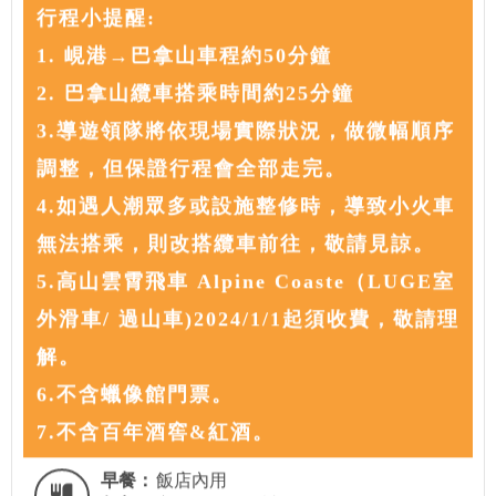
行程小提醒:
1. 峴港→巴拿山車程約50分鐘
2. 巴拿山纜車搭乘時間約25分鐘
3.導遊領隊將依現場實際狀況，做微幅順序
調整，但保證行程會全部走完。
4.如遇人潮眾多或設施整修時，導致小火車
無法搭乘，則改搭纜車前往，敬請見諒。
5.高山雲霄飛車 Alpine Coaste（LUGE室
外滑車/ 過山車)2024/1/1起須收費，敬請理
解。
6.不含蠟像館門票。
7.不含百年酒窖&紅酒。
早餐：
飯店內用