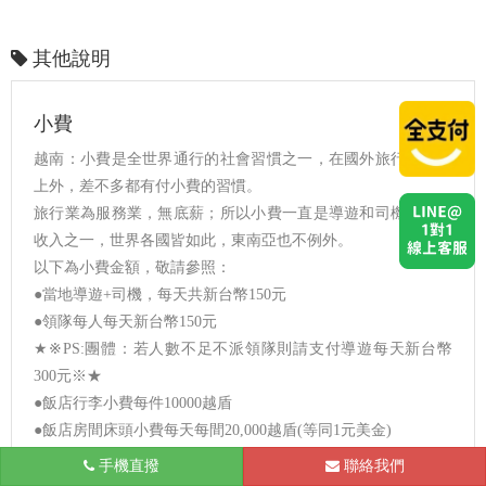
其他說明
小費
越南：小費是全世界通行的社會習慣之一，在國外旅行除飛機
上外，差不多都有付小費的習慣。
旅行業為服務業，無底薪；所以小費一直是導遊和司機的主要
收入之一，世界各國皆如此，東南亞也不例外。
以下為小費金額，敬請參照：
●當地導遊+司機，每天共新台幣150元
●領隊每人每天新台幣150元
★※PS:團體：若人數不足不派領隊則請支付導遊每天新台幣
300元※★
●飯店行李小費每件10000越盾
●飯店房間床頭小費每天每間20,000越盾(等同1元美金)
●過夜船小費約每人５-１０元美金
手機直撥
台北
聯絡我們
●陸龍灣小舟約每人20,000越盾(等同1元美金)