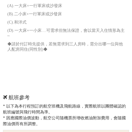
(A).一大床+一行軍床或沙發床
(B).二小床+一行軍床或沙發床
(C).和洋式
(D).一大床+一小床....可需求但無法保證，會以當天入住情形為主
~
◆請於付訂時先提供，若無需求到三人房時，需分出哪一位與他
人配房同住(同性別)◆
航班參考
* 以下為本行程預訂的航空班機及飛航路線，實際航班以團體確認的
航班編號與飛行時間為準。
* 因應國際油價波動，航空公司隨機票所增收燃油附加費用，會隨國
際油價而有所調整。