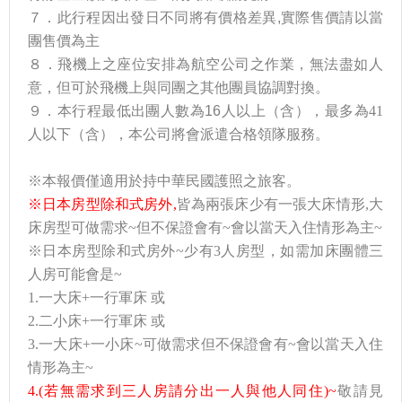
７．此行程因出發日不同將有價格差異,實際售價請以當
團售價為主
８．飛機上之座位安排為航空公司之作業，無法盡如人
意，但可於飛機上與同團之其他團員協調對換。
９．本行程最低出團人數為16
人以上（含），最多為41
人以下（含），本公司將會派遣合格領隊服務。
※本報價僅適用於持中華民國護照之旅客。
※日本房型除和式房外,
皆為兩張床少有一張大床情形,大
床房型可做需求~但不保證會有~會以當天入住情形為主~
※日本房型除和式房外~少有3人房型，如需加床團體三
人房可能會是~
1.一大床+一行軍床 或
2.二小床+一行軍床 或
3.一大床+一小床~可做需求但不保證會有~會以當天入住
情形為主~
4.(
若無需求到三人房請分出一人與他人同住)~
敬請見