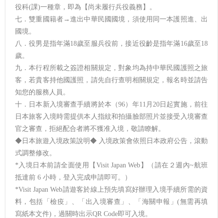
役科(課)一種章，即為【尚未履行兵役義務】。
七．雙重國籍者→進出中華民國國境，須使用同一本護照進、出
國境。
八．役男是指年滿18歲至服兵役前，接近役齡是指年滿16歲至18
歲。
九．本行程所載之簽證相關規定，對象均為持中華民國護照之旅
客，若貴客持他國護照，請先自行查明相關規定，報名時並請告
知您的服務人員。
十．日本新入境審查手續將於本（96）年11月20日起實施，前往
日本旅客入境時需提供本人指紋和拍攝臉部照片並接受入境審查
官之審查，拒絕配合者將不獲准入境，敬請瞭解。
◆日本旅遊入境政策說明◆ 入境政策會依照日本政府公告，滾動
式調整修改。
*入境日本前請全面使用【Visit Japan Web】（請在２週內~航班
抵達前 6 小時，登入完成申請即可。）
*Visit Japan Web請遊客於線上預先填寫好辦理入境手續所需的資
料，包括「檢疫」、「出入境審查」、「海關申報」(無需再填
寫紙本文件)，過關時出示QR Code即可入境。