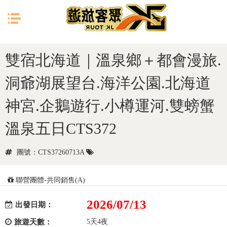
目前位置：
首頁
日本
北海道
雙宿北海道｜溫泉鄉＋都會漫旅.
洞爺湖展望台.海洋公園.北海道
神宮.企鵝遊行.小樽運河.雙螃蟹
溫泉五日CTS372
團號：CTS37260713A
聯營團體-共同銷售(A)
2026/07/13
出發日期：
旅遊天數：
5天4夜