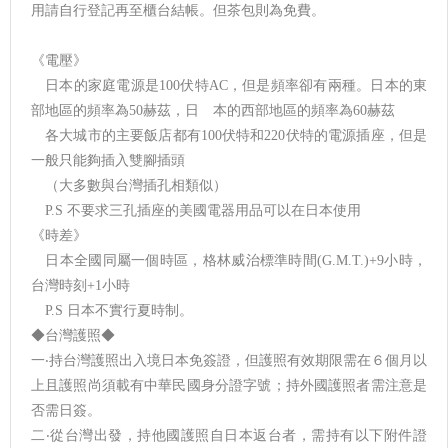
用請自行登記再至櫃台結帳。但茶包則為免費。
《電壓》
日本的家庭電源是100伏特AC，但是頻率卻有兩種。日本的東
部地區的頻率為50赫茲，日 本的西部地區的頻率為60赫茲
各大城市的主要飯店都有100伏特和220伏特的電源插座，但是
一般只能夠插入雙腳插頭
（大多數與台灣插孔相類似）
P.S 不要求三孔插座的美國電器用品可以在日本使用
《時差》
日本全國同屬一個時區，格林威治標準時間(G.M.T.)+9小時，
台灣時刻+1小時
P.S 日本不實行夏時制。
◆台灣護照◆
一‧持台灣護照出入境日本免簽證，但護照有效期限需在６個月以
上且護照尚須載有中華民國身分證字號；持外國護照者需注意是
否需日簽。
二‧從台灣出發，持他國護照自日本返台者，需持有以下附件證