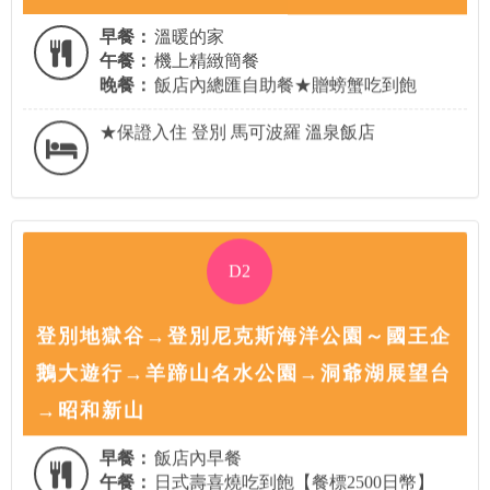
早餐：
溫暖的家
午餐：
機上精緻簡餐
晚餐：
飯店內總匯自助餐★贈螃蟹吃到飽
★保證入住 登別 馬可波羅 溫泉飯店
D2
登別地獄谷→登別尼克斯海洋公園～國王企
鵝大遊行→羊蹄山名水公園→洞爺湖展望台
→昭和新山
早餐：
飯店內早餐
午餐：
日式壽喜燒吃到飽【餐標2500日幣】