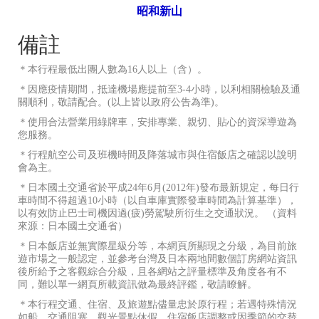
昭和新山
備註
＊本行程最低出團人數為16人以上（含）。
＊因應疫情期間，抵達機場應提前至3-4小時，以利相關檢驗及通
關順利，敬請配合。(以上皆以政府公告為準)。
＊使用合法營業用綠牌車，安排專業、親切、貼心的資深導遊為
您服務。
＊行程航空公司及班機時間及降落城市與住宿飯店之確認以說明
會為主。
＊日本國土交通省於平成24年6月(2012年)發布最新規定，每日行
車時間不得超過10小時（以自車庫實際發車時間為計算基準），
以有效防止巴士司機因過(疲)勞駕駛所衍生之交通狀況。 （資料
來源：日本國土交通省）
＊日本飯店並無實際星級分等，本網頁所顯現之分級，為目前旅
遊市場之一般認定，並參考台灣及日本兩地間數個訂房網站資訊
後所給予之客觀綜合分級，且各網站之評量標準及角度各有不
同，難以單一網頁所載資訊做為最終評鑑，敬請瞭解。
＊本行程交通、住宿、及旅遊點儘量忠於原行程；若遇特殊情況
如船、交通阻塞、觀光景點休假、住宿飯店調整或因季節的交替