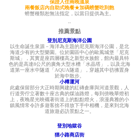
保證入住兩晚溫泉
兩餐飯店內自助式晚餐★加碼螃蟹吃到飽
螃蟹種類恕無法指定，以當日提供為主。
--
推薦景點
登別尼克斯海洋公園
以生命誕生泉源－海洋為主題的尼克斯海洋公園，是北
海道少有的大型樂園。位於園區中心的歐風城堡「尼克
斯城」，其實是座四層樓高之新型水族館，館內最具特
色的是高達8公尺的廣角大型水槽「水晶塔」，以及北海
道第一座水中隧道「AQUA隧道」，穿越其中彷彿置身
於海中散步。
小樽運河
此處保留部分大正時期興建的紅磚倉庫與河道景觀，人
行道旁佇立著數十座古典的煤油路燈，每到傍晚華燈初
上，夜晚星光映襯著街道上的點點燈火，浪漫典雅的小
鎮風情常令許多遊客捨不得放下手中相機，是來到北海
道旅遊必訪景點之一。
登別地獄谷
狸小路商店街