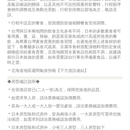
及飯店確認的關係，以及其他不可抗拒因素所影響時，行程順序
會稍作調整或互換觀光景點，行程安排將以當地為主，敬請見
諒。
＊行程中設定的餐食，皆因應防疫做相關餐食安排調整。
＊台灣與日本兩地間的飲食文化多有不同，日本的多數素食者可
食用蔥、薑、蒜、辣椒、奶蛋甚至柴魚或肉汁高湯所熬煮的餐
飲，為尊重台灣素食貴賓的飲食習慣，在避免使用上述食材的前
提下，各餐廳多以各式蔬菜、豆腐等食材搭配漬物料理的定食或
鍋物提供給素食貴賓，且當地購買全素食品也相當不易，故建議
前往日本旅遊的貴賓，如有需要請自行事先準備素食品，以備不
時之需。
＊北海道地區週間氣侯預報【下方資訊連結】
◆房型備註說明◆
＊住宿酒店皆已(二人一室)為主，保障您旅遊的品質。
＊如需求單人房，請洽業務確認加價費用。
＊若為一大人或一大人加一嬰兒參加，請洽業務確認加價費用。
＊日本房型除和式房外，皆為兩張小床，一大床房型可需求但無
法保證，如需求到請洽業務確認加價費用。
＊日本房型除和式房外，少有三人房型，三人房型如下: