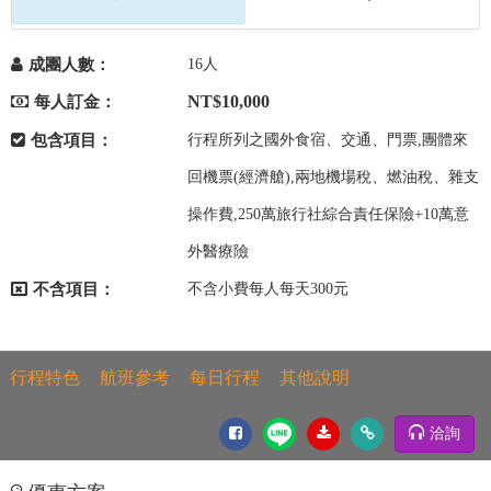
成團人數：
16人
NT$10,000
每人訂金：
包含項目：
行程所列之國外食宿、交通、門票,團體來
回機票(經濟艙),兩地機場稅、燃油稅、雜支
操作費,250萬旅行社綜合責任保險+10萬意
外醫療險
不含項目：
不含小費每人每天300元
行程特色
航班參考
每日行程
其他說明
洽詢