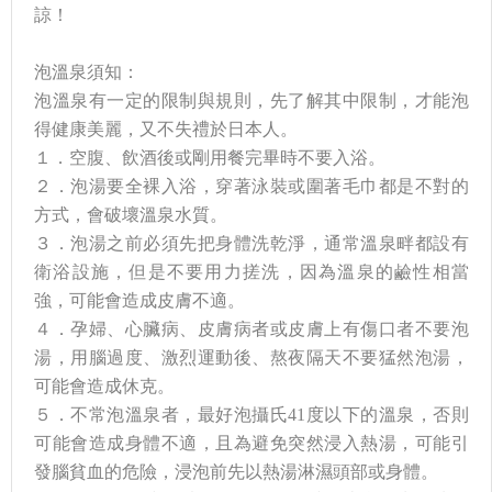
諒！
泡溫泉須知：
泡溫泉有一定的限制與規則，先了解其中限制，才能泡
得健康美麗，又不失禮於日本人。
１．空腹、飲酒後或剛用餐完畢時不要入浴。
２．泡湯要全裸入浴，穿著泳裝或圍著毛巾都是不對的
方式，會破壞溫泉水質。
３．泡湯之前必須先把身體洗乾淨，通常溫泉畔都設有
衛浴設施，但是不要用力搓洗，因為溫泉的鹼性相當
強，可能會造成皮膚不適。
４．孕婦、心臟病、皮膚病者或皮膚上有傷口者不要泡
湯，用腦過度、激烈運動後、熬夜隔天不要猛然泡湯，
可能會造成休克。
５．不常泡溫泉者，最好泡攝氏41度以下的溫泉，否則
可能會造成身體不適，且為避免突然浸入熱湯，可能引
發腦貧血的危險，浸泡前先以熱湯淋濕頭部或身體。