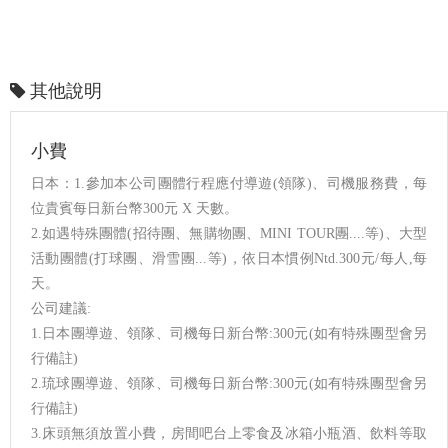
其他說明
小費
日本：1.參加本公司團體行程應付導遊(領隊)、司機服務費，每
位貴賓每日新台幣300元 X 天數。
2.如遇特殊團體(招待團、無購物團、MINI TOUR團....等)、大型
活動團體(打球團、滑雪團...等)，依日本慣例Ntd.300元/每人,每
天。
公司建議:
1.日本團導遊、領隊、司機每日新台幣:300元(如有特殊團型會另
行備註)
2.琉球團導遊、領隊、司機每日新台幣:300元(如有特殊團型會另
行備註)
3.床頭無須放置小費，房間吧台上零食及冰箱小瓶酒、飲料等取