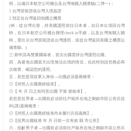
明，以備日本航空公司櫃台及台灣海關入關查驗(二擇一)：
1.台灣居留證或台灣入境簽證
2.預定自台灣返回他國之機票
(例：從台灣出發，持美國護照前往日本者，自日本出境回台灣
時，在日本航空公司櫃台辦理check in手續，以及台灣海關入關
時，需出示台灣居留證或台灣護照，或從台灣返回美國之機票以
備查驗。)
三‧新申請為雙重國籍者，首次出國需持台灣護照出國。
四．為避免出國當天出現無法出境的情況，在此特別請您務必再
次檢查、確認您的護照。
五．若您是現役軍人身份→出國必須蓋兩種章：
◎【持照人出國應經核准】。
◎【 年 月 日之前同意出國 字第 號核准】。
若您是役男者→出國前必須前往戶籍所在地之鄉鎮市區公所兵役
科(課)蓋兩種章：
◎【持照人出國應經核准尚未履行兵役義務】。
◎【役男出國核准 年 月 日前一次有效 縣 市公所】
六．役齡男子者→出國前必須前往戶籍所在地之鄉鎮市區公所兵