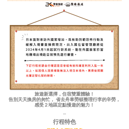
旅遊新選擇，住宿雙重體驗！
告別天天換房的匆忙， 省去舟車勞頓整理行李的辛勞，
感受２地區定點慢遊的魅力！
--
行程特色