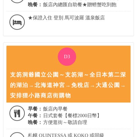
晚餐：
飯店內總匯自助餐★贈螃蟹吃到飽
★保證入住 登別 馬可波羅 溫泉飯店
D3
支笏洞爺國立公園～支笏湖～全日本第二深
的湖泊→北海道神宮→免稅店→大通公園→
安排狸小路商店街購物
早餐：
飯店內早餐
午餐：
日式套餐【餐標2000日幣】
晚餐：
方便逛街～敬請自理
札幌 QUINTESSA 或 KOKO 或同級