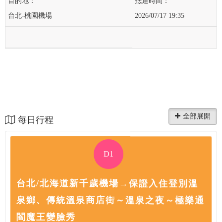
台北-桃園機場
2026/07/17 19:35
每日行程
D1
台北/北海道新千歲機場→保證入住登別溫
泉鄉、傳統溫泉商店街～溫泉之夜～極樂通
閻魔王變臉秀