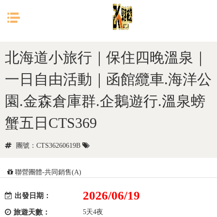
目前位置：
首頁
日本
北海道
北海道小旅行｜保住四晚溫泉｜
一日自由活動｜函館纜車.海洋公
園.金森倉庫群.企鵝遊行.溫泉螃
蟹五日CTS369
團號：CTS36260619B
聯營團體-共同銷售(A)
2026/06/19
出發日期：
旅遊天數：
5天4夜