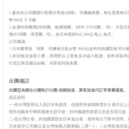
1.參加本公司團體行程應付導遊(領隊)、司機服務費，每位貴賓每日
幣300元 X 天數。
2.如遇特殊團體(招待團、無購物團、MINI TOUR團....等)、大型
體(打球團、滑雪團...等)，依日本慣例Ntd.300元/每人,每天。
公司建議:
1.日本團導遊、領隊、司機每日新台幣:300元(如有特殊團型會另行備
2.床頭無須放置小費，房間吧台上零食及冰箱小瓶酒、飲料等取用
行登記再至櫃台結帳。但茶包則為免費。
出團備註
此團型為聯合出團執行出團:雄獅旅遊，聚客旅遊代訂享專屬優惠。
簽証說明
一‧持台灣護照出入境日本免簽證，但護照有效期限需在６個月以上
照尚須載有中華民國身分證字號；持外國護照者需注意是否需日簽
二‧從台灣出發，持他國護照自日本返台者，需持有以下附件證明，
日本航空公司櫃台及台灣海關入關查驗(二擇一)： 1.台灣居留證或