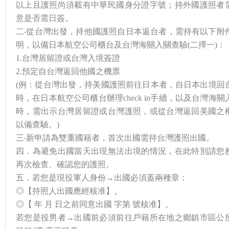
以上且護照尚須載有中華民國身分證字號；持外國護照者
意是否需日簽。
二‧從台灣出發，持他國護照自日本返台者，需持有以下附
明，以備日本航空公司櫃台及台灣海關入關查驗(二擇一)：
1.台灣居留證或台灣入境簽證
2.預定自台灣返回他國之機票
(例：從台灣出發，持美國護照前往日本者，自日本出境回
時，在日本航空公司櫃台辦理check in手續，以及台灣海關
時，需出示台灣居留證或台灣護照，或從台灣返回美國之
以備查驗。)
三‧新申請為雙重國籍者，首次出國需持台灣護照出國。
四．為避免出國當天出現無法出境的情況，在此特別請您
再次檢查、確認您的護照。
五．若您是現役軍人身份→出國必須蓋兩種章：
◎【持照人出國應經核准】。
◎【 年 月 日之前同意出國 字第 號核准】。
若您是役男者→出國前必須前往戶籍所在地之鄉鎮市區公