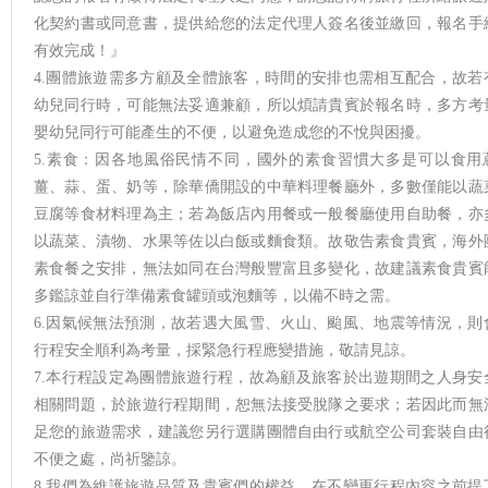
化契約書或同意書，提供給您的法定代理人簽名後並繳回，報名手
有效完成！』
4.團體旅遊需多方顧及全體旅客，時間的安排也需相互配合，故若
幼兒同行時，可能無法妥適兼顧，所以煩請貴賓於報名時，多方考
嬰幼兒同行可能產生的不便，以避免造成您的不悅與困擾。
5.素食：因各地風俗民情不同，國外的素食習慣大多是可以食用
薑、蒜、蛋、奶等，除華僑開設的中華料理餐廳外，多數僅能以蔬
豆腐等食材料理為主；若為飯店內用餐或一般餐廳使用自助餐，亦
以蔬菜、漬物、水果等佐以白飯或麵食類。故敬告素食貴賓，海外
素食餐之安排，無法如同在台灣般豐富且多變化，故建議素食貴賓
多鑑諒並自行準備素食罐頭或泡麵等，以備不時之需。
6.因氣候無法預測，故若遇大風雪、火山、颱風、地震等情況，則
行程安全順利為考量，採緊急行程應變措施，敬請見諒。
7.本行程設定為團體旅遊行程，故為顧及旅客於出遊期間之人身安
相關問題，於旅遊行程期間，恕無法接受脫隊之要求；若因此而無
足您的旅遊需求，建議您另行選購團體自由行或航空公司套裝自由
不便之處，尚祈鑒諒。
8.我們為維護旅遊品質及貴賓們的權益，在不變更行程內容之前提