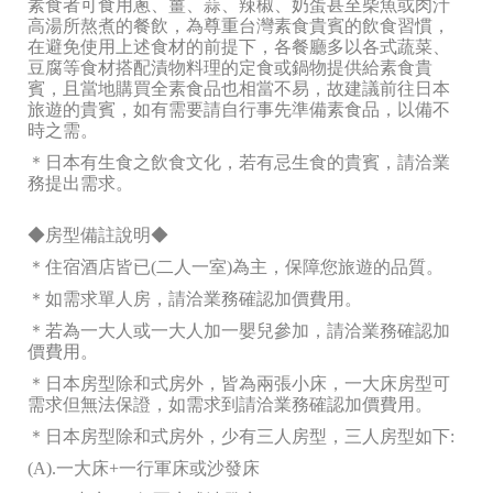
素食者可食用蔥、薑、蒜、辣椒、奶蛋甚至柴魚或肉汁
高湯所熬煮的餐飲，為尊重台灣素食貴賓的飲食習慣，
在避免使用上述食材的前提下，各餐廳多以各式蔬菜、
豆腐等食材搭配漬物料理的定食或鍋物提供給素食貴
賓，且當地購買全素食品也相當不易，故建議前往日本
旅遊的貴賓，如有需要請自行事先準備素食品，以備不
時之需。
＊日本有生食之飲食文化，若有忌生食的貴賓，請洽業
務提出需求。
◆房型備註說明◆
＊住宿酒店皆已(二人一室)為主，保障您旅遊的品質。
＊如需求單人房，請洽業務確認加價費用。
＊若為一大人或一大人加一嬰兒參加，請洽業務確認加
價費用。
＊日本房型除和式房外，皆為兩張小床，一大床房型可
需求但無法保證，如需求到請洽業務確認加價費用。
＊日本房型除和式房外，少有三人房型，三人房型如下:
(A).一大床+一行軍床或沙發床