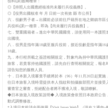
役科(課)蓋兩種章：
◎【持照人出國應經核准尚未履行兵役義務】。
◎【役男出國核准 年 月 日前一次有效 縣 市公所】
六．役齡男子者→出國前必須前往戶籍所在地之鄉鎮市區
兵役科(課)一種章，即為【尚未履行兵役義務】。
七．雙重國籍者→進出中華民國國境，須使用同一本護照
出國境。
八．役男是指年滿18歲至服兵役前，接近役齡是指年滿16
18歲。
九．本行程所載之簽證相關規定，對象均為持中華民國護
旅客，若貴客持他國護照，請先自行查明相關規定，報名
請告知您的服務人員。
十．日本新入境審查手續將於本（96）年11月20日起實施
往日本旅客入境時需提供本人指紋和拍攝臉部照片並接受
審查官之審查，拒絕配合者將不獲准入境，敬請瞭解。
◆日本旅遊入境政策說明◆ 入境政策會依照日本政府公告
動式調整修改。
*入境日本前請全面使用【Visit Japan Web】（請在２週內