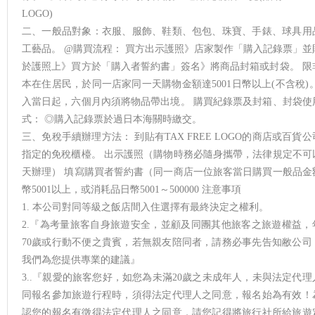
LOGO)
二、一般品對象：衣服、服飾、鞋類、包包、珠寶、手錶、球具用
工藝品。 @購買流程： 買方出示護照》店家製作「購入記錄票」並
於護照上》買方於「購入者誓約書」簽名》將商品封箱或封袋。 限
本在住居民，於同一店家同一天購物金額達5001日幣以上(不含稅)。
入當日起，六個月內須將物品帶出境。 購買紀錄票及封箱、封袋使
式： ◎購入記錄票於過日本海關時繳交。
三、免稅手續辦理方法： 到貼有TAX FREE LOGO的商店或百貨
指定的免稅櫃檯。 出示護照（購物時務必隨身攜帶，法律規定不可
天辦理） 填寫購買者誓約書（同一商店一位旅客當日購買一般品金
幣5001以上，或消耗品日幣5001～500000 注意事項
1. 本公司對同等級之飯店間入住選擇有最終決定之權利。
2.『為考量旅客自身旅遊安全，並顧及同團其他旅客之旅遊權益，
70歲或行動不便之貴賓，若無親友陪同者，請務必事先告知敝公司
我們為您提供專業的建議』
3..『親愛的旅客您好，如您為未滿20歲之未成年人，未與法定代理
同報名參加旅遊行程時，須得法定代理人之同意，報名始為有效！
認您的報名有徵得法定代理人之同意，請您記得將旅行社所給旅遊