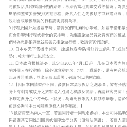
將依飯店具體確認回覆的結果，再綜合當地實際交通等情況，為貴
斟酌調整並妥善安排旅遊行程、飯店入住之先後順序或旅遊路線，
說明會或最後確認的行程說明資料為準。
9.行程於國外如遇塞車時，請貴賓們稍加耐心等候。如塞車情形嚴
而會影響到行程或餐食的安排時，為維護旅遊品質及貴賓們的權益
們將為您斟酌調整並妥善安排旅遊行程，敬請貴賓們諒解。
10. 日本冬天下雪機率頻繁，建議旅客帶防滑好行走的鞋子(或加
墊)，較方便行走以策安全。
11. 日本政府根據法令，規定自2005年4月1日起，凡在日本國內無
的外國人在投宿時，除必須填寫姓名、地址、職業外，還有務必填
籍及護照號碼，並出示影印護照，敬請予以理解協助。
12.【因日本國情習俗不同，多數日本溫泉飯店之泡湯區，皆有張貼
身上有刺青或紋身之旅客進入泡湯之標識及警語，再請旅客見諒！
不確定自身是否符合以上狀況，為避免被飯店人員勸導離場，請於
前務必詢問本公司隨團服務人員作確認。】
13.飯店房型為兩人一室，若無同行者一同報名參加，本公司得協助
與當團其它同性別團員或領隊進行分房（但無法保證）。若個人需