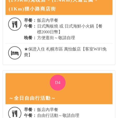
(1Km)狸小路商店街
早餐：
飯店內早餐
午餐：
日式陶板燒 或 日式海鮮小火鍋【餐
標2000日幣】
晚餐：
方便逛街～敬請自理
★保證入住 札幌市區 萬怡飯店【客室WIFI免
費】
D4
～全日自由行活動～
早餐：
飯店內早餐
午餐：
自由行活動～敬請自理