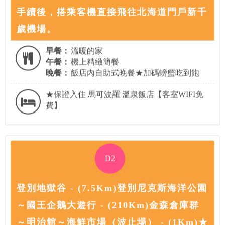
手續後，搭乘客機直接飛往北海道門戶新千
歲機場。
早餐：
溫暖的家
午餐：
機上精緻簡餐
晚餐：
飯店內自助式晚餐★加碼螃蟹吃到飽
★保證入住 馬可波羅 溫泉飯店【客室WIFI免
費】
D2
登別地獄谷 - (7.5Km)登別尼克斯海洋公園
～國王企鵝大遊行 - (210Km)金森倉庫群
～明治館～海鮮市場（波止場） - (1Km)★