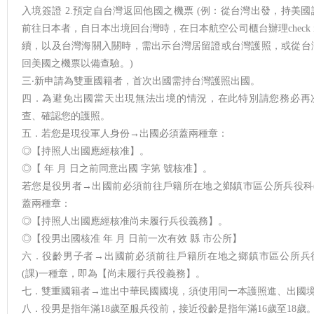
入境簽證 2.預定自台灣返回他國之機票 (例：從台灣出發，持美國
前往日本者，自日本出境回台灣時，在日本航空公司櫃台辦理check i
續，以及台灣海關入關時，需出示台灣居留證或台灣護照，或從台
回美國之機票以備查驗。)
三‧新申請為雙重國籍者，首次出國需持台灣護照出國。
四．為避免出國當天出現無法出境的情況，在此特別請您務必再
查、確認您的護照。
五．若您是現役軍人身份→出國必須蓋兩種章：
◎【持照人出國應經核准】。
◎【 年 月 日之前同意出國 字第 號核准】。
若您是役男者→出國前必須前往戶籍所在地之鄉鎮市區公所兵役科(
蓋兩種章：
◎【持照人出國應經核准尚未履行兵役義務】。
◎【役男出國核准 年 月 日前一次有效 縣 市公所】
六．役齡男子者→出國前必須前往戶籍所在地之鄉鎮市區公所兵
(課)一種章，即為【尚未履行兵役義務】。
七．雙重國籍者→進出中華民國國境，須使用同一本護照進、出國
八．役男是指年滿18歲至服兵役前，接近役齡是指年滿16歲至18歲