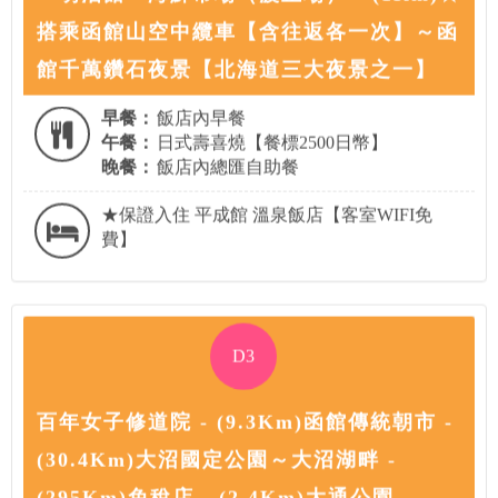
搭乘函館山空中纜車【含往返各一次】～函
館千萬鑽石夜景【北海道三大夜景之一】
早餐：
飯店內早餐
午餐：
日式壽喜燒【餐標2500日幣】
晚餐：
飯店內總匯自助餐
★保證入住 平成館 溫泉飯店【客室WIFI免
費】
D3
百年女子修道院 - (9.3Km)函館傳統朝市 -
(30.4Km)大沼國定公園～大沼湖畔 -
(295Km)免稅店 - (2.4Km)大通公園 -