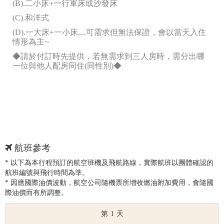
(B).二小床+一行軍床或沙發床
(C).和洋式
(D).一大床+一小床....可需求但無法保證，會以當天入住
情形為主~
◆請於付訂時先提供，若無需求到三人房時，需分出哪
一位與他人配房同住(同性別)◆
航班參考
* 以下為本行程預訂的航空班機及飛航路線，實際航班以團體確認的
航班編號與飛行時間為準。
* 因應國際油價波動，航空公司隨機票所增收燃油附加費用，會隨國
際油價而有所調整。
1