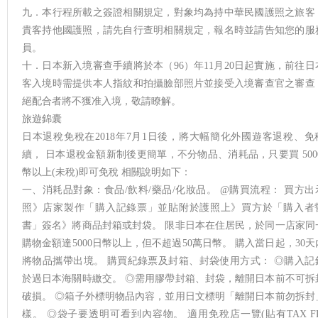
九．本行程所載之簽證相關規定，對象均為持中華民國護照之旅客
貴客持他國護照，請先自行查明相關規定，報名時並請告知您的服
員。
十．日本新入境審查手續將於本（96）年11月20日起實施，前往日
客入境時需提供本人指紋和拍攝臉部照片並接受入境審查官之審查
絕配合者將不獲准入境，敬請瞭解。
旅遊錦囊
日本退稅免稅在2018年7月1日後，將大幅簡化外國遊客退稅、免
續， 日本退稅金額新制後更簡單，不分物品、消耗品，只要買 5000
幣以上(未稅)即可免稅 相關說明如下：
一、消耗品對象：食品/飲料/藥品/化妝品。 @購買流程： 買方出
照》店家製作「購入記錄票」並貼附於護照上》買方於「購入者
書」簽名》將商品封箱或封袋。 限非日本在住居民，於同一店家同
購物金額達5000日幣以上，但不超過50萬日幣。 購入當日起，30天
將物品攜帶出境。 購買紀錄票及封箱、封袋使用方式： ◎購入記
於過日本海關時繳交。 ◎需用膠帶封箱、封袋，離開日本前不可拆
破損。 ◎箱子外標明物品內容，並用日文標明「離開日本前勿拆封
樣。 ◎袋子要透明可看到內容物。 適用免稅店一覽(貼有TAX FR