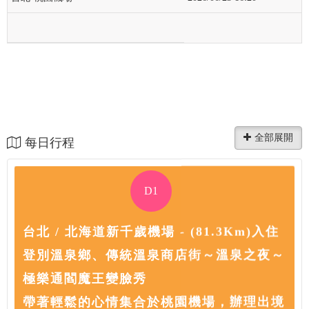
每日行程
D1
台北 / 北海道新千歲機場 - (81.3Km)入住
登別溫泉鄉、傳統溫泉商店街～溫泉之夜～
極樂通閻魔王變臉秀
帶著輕鬆的心情集合於桃園機場，辦理出境