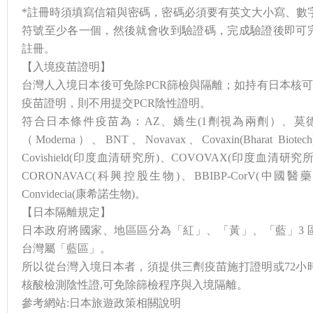
*註冊時須填寫信箱與密碼，密碼必須要有英文大小寫、數
符號至少各一個，然後就會收到驗證碼，完成驗證後即可
註冊。
【入境疫苗證明】
台灣人入境日本後可免除PCR篩檢與隔離；如持有日本核可
疫苗證明，則不用提交PCR陰性證明。
符合日本條件疫苗為：AZ、嬌生(1劑視為兩劑）、莫
（Moderna）、BNT、Novavax、Covaxin(Bharat Biotec
Covishield(印度血清研究所)、COVOVAX(印度血清研究
CORONAVAC(科興控股生物)、BBIBP-CorV(中國醫藥
Convidecia(康希諾生物)。
【日本隔離規定】
日本政府將國家、地區區分為「紅」、「黃」、「藍」3 
台灣屬「藍區」。
所以從台灣入境日本者，須提供三劑疫苗施打證明或72小
核酸檢測陰性證,可免除篩檢程序與入境隔離。
參考網站:日本旅遊政策相關說明