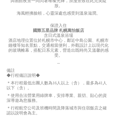
與函館夜景一同閃著璀璨光輝，浪漫景致在此完美綻
放。
海風輕拂臉頰，心靈深處也感受到溫泉滋潤。
保證入住
國際五星品牌 札幌萬怡飯店
含日式溫泉浴場
酒店地理位置位於札幌市中心，鄰近中島公園、札幌市
鐘樓等知名景點，交通相當便利，外觀設計上以現代化
的玻璃帷幕，搭配日系元素，營造出既時尚又溫馨的感
受。
--
備註
◆行程備註說明◆
＊本行程最低出團人數為16人以上（含），最多為41人
以下（含）。
＊使用合法營業用綠牌車，安排專業、親切、貼心的資
深導遊為您服務。
＊行程航空公司及班機時間及降落城市與住宿飯店之確
認以說明會為主。