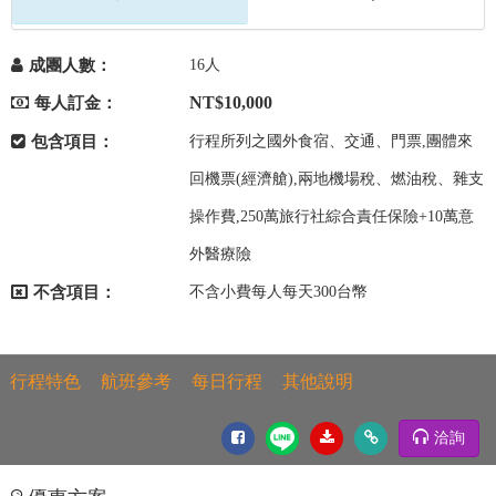
成團人數：
16人
NT$10,000
每人訂金：
包含項目：
行程所列之國外食宿、交通、門票,團體來
回機票(經濟艙),兩地機場稅、燃油稅、雜支
操作費,250萬旅行社綜合責任保險+10萬意
外醫療險
不含項目：
不含小費每人每天300台幣
行程特色
航班參考
每日行程
其他說明
洽詢