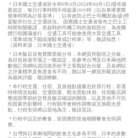
＊日本國土交通省於令和6年4月(2024年04月1日)發布最
新規定，每日行車時間不得超過10小時（以自車庫實際
發車時間為計算基準），以有效防止巴士司機因過(疲)勞
駕駛所衍生之交通狀況。 因應國土交通省發布之巴士工
時限制變嚴謹，若超時的司機工時的遊程部分，為使團
體行程圓滿進行，交通工具可能會使用大眾交通工具
（電車或地下鐵或接駁車或計程車）等，敬請知悉！
（資料來源：日本國土交通省）
＊日本飯店並無實際星級分等，本網頁所顯現之分級，
為目前旅遊市場之一般認定，並參考台灣及日本兩地間
數個訂房網站資訊後所給予之客觀綜合分級，且各網站
之評量標準及角度各有不同，難以單一網頁所載資訊做
為最終評鑑，敬請瞭解。
＊本行程交通、住宿、及旅遊點儘量忠於原行程；若遇
特殊情況如船、交通阻塞、觀光景點休假、住宿飯店調
整或因季節的交替及飯店確認的關係，以及其他不可抗
拒因素所影響時，行程順序會稍作調整或互換觀光景
點，行程安排將以當地為主，敬請見諒。
＊行程中設定的餐食，皆因應防疫做相關餐食安排調
整。
＊台灣與日本兩地間的飲食文化多有不同，日本的多數