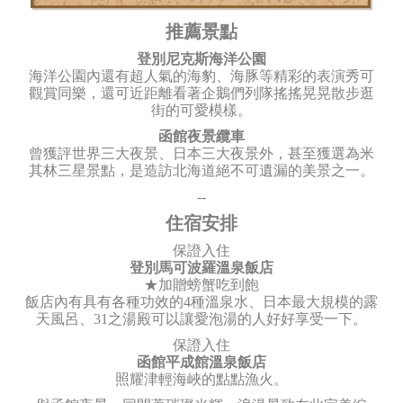
推薦景點
登別尼克斯海洋公園
海洋公園內還有超人氣的海豹、海豚等精彩的表演秀可
觀賞同樂，還可近距離看著企鵝們列隊搖搖晃晃散步逛
街的可愛模樣。
函館夜景纜車
曾獲評世界三大夜景、日本三大夜景外，甚至獲選為米
其林三星景點，是造訪北海道絕不可遺漏的美景之一。
--
住宿安排
保證入住
登別馬可波羅溫泉飯店
★加贈螃蟹吃到飽
飯店內有具有各種功效的4種溫泉水、日本最大規模的露
天風呂、31之湯殿可以讓愛泡湯的人好好享受一下。
保證入住
函館平成館溫泉飯店
照耀津輕海峽的點點漁火。