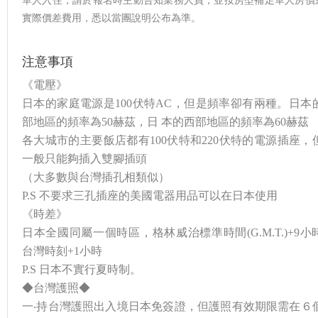
單人入住，請於報名時主動告知業務人員，並按房型補足單人房價
實際價差費用，悉以當團說明公布為準。
注意事項
《電壓》
日本的家庭電源是100伏特AC，但是頻率卻有兩種。日本
部地區的頻率為50赫茲，日 本的西部地區的頻率為60赫茲
各大城市的主要飯店都有100伏特和220伏特的電源插座，
一般只能夠插入雙腳插頭
（大多數與台灣插孔相類似）
P.S 不要求三孔插座的美國電器用品可以在日本使用
《時差》
日本全國同屬一個時區，格林威治標準時間(G.M.T.)+9小
台灣時刻+1小時
P.S 日本不實行夏時制。
◆台灣護照◆
一‧持台灣護照出入境日本免簽證，但護照有效期限需在６