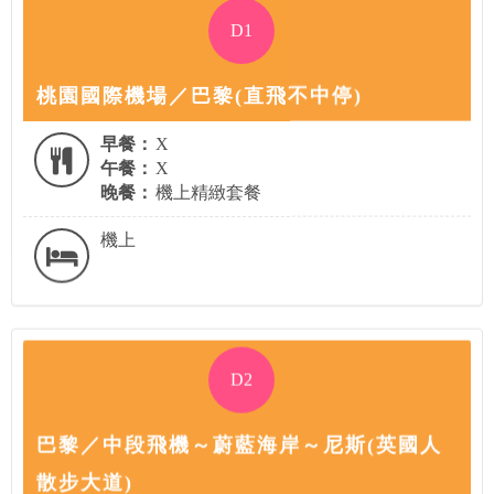
D1
桃園國際機場／巴黎(直飛不中停)
早餐：
X
午餐：
X
晚餐：
機上精緻套餐
機上
D2
巴黎／中段飛機～蔚藍海岸～尼斯(英國人
散步大道)