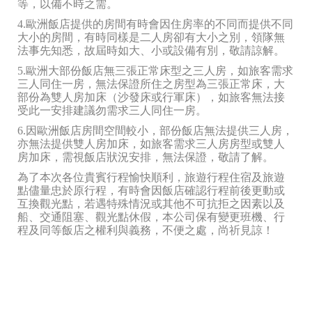
等，以備不時之需。
4.歐洲飯店提供的房間有時會因住房率的不同而提供不同
大小的房間，有時同樣是二人房卻有大小之別，領隊無
法事先知悉，故屆時如大、小或設備有別，敬請諒解。
5.歐洲大部份飯店無三張正常床型之三人房，如旅客需求
三人同住一房，無法保證所住之房型為三張正常床，大
部份為雙人房加床（沙發床或行軍床），如旅客無法接
受此一安排建議勿需求三人同住一房。
6.因歐洲飯店房間空間較小，部份飯店無法提供三人房，
亦無法提供雙人房加床，如旅客需求三人房房型或雙人
房加床，需視飯店狀況安排，無法保證，敬請了解。
為了本次各位貴賓行程愉快順利，旅遊行程住宿及旅遊
點儘量忠於原行程，有時會因飯店確認行程前後更動或
互換觀光點，若遇特殊情況或其他不可抗拒之因素以及
船、交通阻塞、觀光點休假，本公司保有變更班機、行
程及同等飯店之權利與義務，不便之處，尚祈見諒！