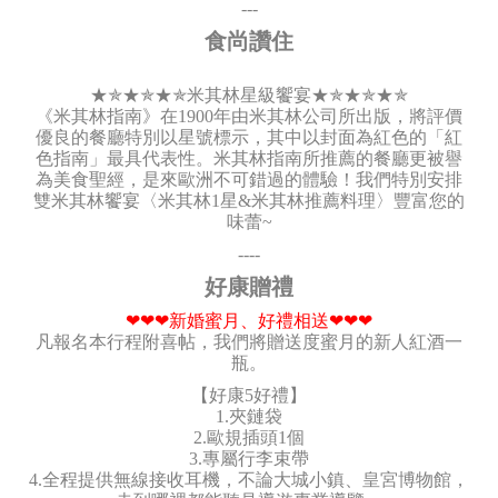
---
食尚讚住
★✯★✯★✯米其林星級饗宴★✯★✯★✯
《米其林指南》在1900年由米其林公司所出版，將評價
優良的餐廳特別以星號標示，其中以封面為紅色的「紅
色指南」最具代表性。米其林指南所推薦的餐廳更被譽
為美食聖經，是來歐洲不可錯過的體驗！我們特別安排
雙米其林饗宴〈米其林1星&米其林推薦料理〉豐富您的
味蕾~
----
好康贈禮
❤❤❤新婚蜜月、好禮相送❤❤❤
凡報名本行程附喜帖，我們將贈送度蜜月的新人紅酒一
瓶。
【好康5好禮】
1.夾鏈袋
2.歐規插頭1個
3.專屬行李束帶
4.全程提供無線接收耳機，不論大城小鎮、皇宮博物館，