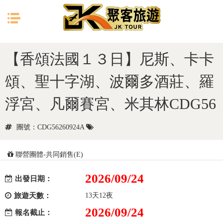
目前位置：
首頁
歐洲
中西歐
【香頌法國１３日】尼斯、卡卡
頌、聖十字湖、波爾多酒莊、羅
浮宮、凡爾賽宮、米其林CDG56
團號：CDG56260924A
聯營團體-共同銷售(E)
2026/09/24
出發日期：
旅遊天數：
13天12夜
2026/09/24
報名截止：