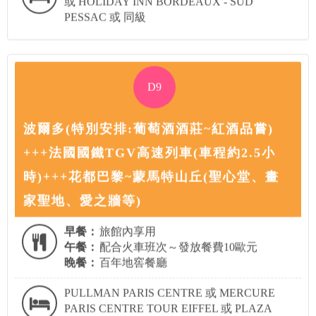
PESSAC 或 同級
D9
波爾多(特別安排:葡萄酒酒莊~紅酒品嘗)
+++法國國鐵TGV高速列車(車程約2.5小
時)+++花都巴黎~蒙馬特山丘(聖心堂、畫
家聖地、愛之牆等)
早餐：
旅館內享用
午餐：
配合火車班次～發放餐費10歐元
晚餐：
百年地窖餐廳
PULLMAN PARIS CENTRE 或 MERCURE
PARIS CENTRE TOUR EIFFEL 或 PLAZA