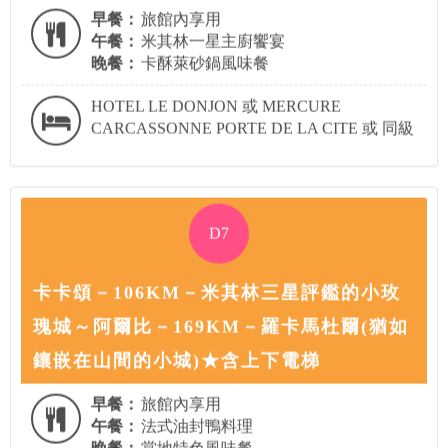
早餐：
旅館內享用
午餐：
米其林一星主廚饗宴
晚餐：
卡酥萊砂鍋風味餐
HOTEL LE DONJON 或 MERCURE
CARCASSONNE PORTE DE LA CITE 或 同級
D7
卡卡頌－106KM－米其林三星評鑑的小玫
瑰城～阿爾比－169KM－羅卡馬杜爾(猶如
鑲嵌在山間的小城)★含上下電梯
早餐：
旅館內享用
午餐：
法式油封鴨料理
晚餐：
當地特色風味餐