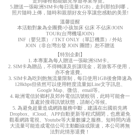
走到哪裡都能聽見導遊專業導覽。
5.贈送一張歐洲SIM卡(每日流量1GB)，走到那拍到哪，
照片隨時上傳，隨時和親朋好友分享讓您感動的美景!
溫馨提醒
本活動對象為全團費/小孩加床 佔床 不佔床/JOIN
TOUR(台灣機場JOIN)
INF（嬰兒票） / TKT ONLY（單訂機票）/ 外站
JOIN（非台灣出發 JOIN 團體）恕不贈送
【特別企劃】
1. 本專案為每人贈送一張歐洲SIM卡。
2. SIM卡為贈品，不得轉讓及折讓現金，若旅客不使用，
亦不會退費。
3. SIM卡為吃到飽無流量限制，每日使用1GB後會降速為
128kbps但依然可以使用輕度流量如Line文字訊息、
Google Map、微信、email等。
4. 歐洲電信於鄉村及郊外電信訊號較弱，此時可能會一
直處於搜尋訊號狀態，請耐心等候。
5. 為避免超量造成網路服務中斷，建議在出國前先將
Dropbox、iCloud、APP自動更新等程式關閉，也應避免
觀看網路電視、Youtube等大量數據之服務。短時間內過
大流量可能造成電信公司主動斷線或限速，本公司將無
法對此情形退費！