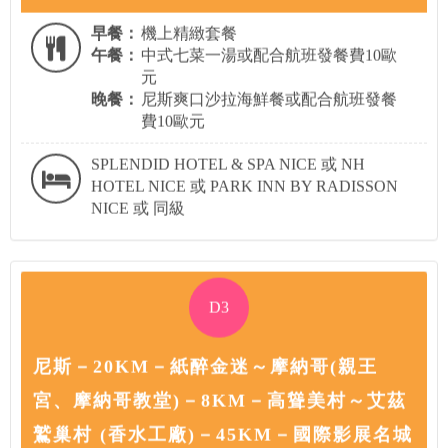
早餐：
機上精緻套餐
午餐：
中式七菜一湯或配合航班發餐費10歐
元
晚餐：
尼斯爽口沙拉海鮮餐或配合航班發餐
費10歐元
SPLENDID HOTEL & SPA NICE 或 NH
HOTEL NICE 或 PARK INN BY RADISSON
NICE 或 同級
D3
尼斯－20KM－紙醉金迷～摩納哥(親王
宮、摩納哥教堂)－8KM－高聳美村～艾茲
鷲巢村 (香水工廠)－45KM－國際影展名城