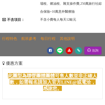
場稅、燃油稅、雜支操作費,250萬旅行社綜
合保險+10萬意外醫療險
不含項目：
不含小費每人每天12歐元
行程特色
航班參考
每日行程
其他說明
洽詢
優惠方案
此團型為聯營團體團體可售人數並非正確人
數，如需報名請加入官方LINE@或電洽，
感謝您。