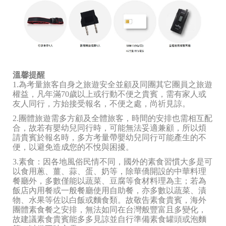
溫馨提醒
1.為考量旅客自身之旅遊安全並顧及同團其它團員之旅遊
權益，凡年滿70歲以上或行動不便之貴賓，需有家人或
友人同行，方始接受報名，不便之處，尚祈見諒。
2.團體旅遊需多方顧及全體旅客，時間的安排也需相互配
合，故若有嬰幼兒同行時，可能無法妥適兼顧，所以煩
請貴賓於報名時，多方考量帶嬰幼兒同行可能產生的不
便，以避免造成您的不悅與困擾。
3.素食：因各地風俗民情不同，國外的素食習慣大多是可
以食用蔥、薑、蒜、蛋、奶等，除華僑開設的中華料理
餐廳外，多數僅能以蔬菜、豆腐等食材料理為主；若為
飯店內用餐或一般餐廳使用自助餐，亦多數以蔬菜、漬
物、水果等佐以白飯或麵食類。故敬告素食貴賓，海外
團體素食餐之安排，無法如同在台灣般豐富且多變化，
故建議素食貴賓能多多見諒並自行準備素食罐頭或泡麵