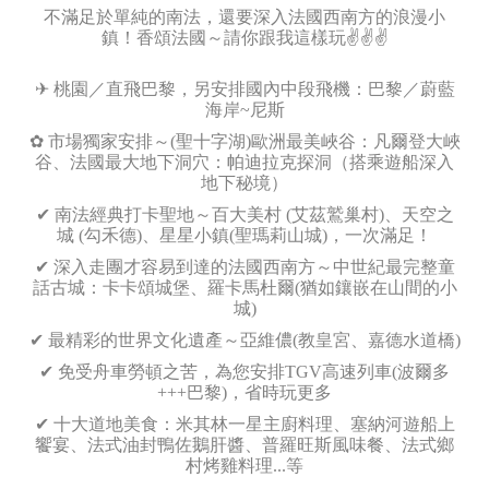
不滿足於單純的南法，還要深入法國西南方的浪漫小
鎮！香頌法國～請你跟我這樣玩✌✌✌
✈ 桃園／直飛巴黎，另安排國內中段飛機：巴黎／蔚藍
海岸~尼斯
✿ 市場獨家安排～(聖十字湖)歐洲最美峽谷：凡爾登大峽
谷、法國最大地下洞穴：帕迪拉克探洞（搭乘遊船深入
地下秘境）
✔ 南法經典打卡聖地～百大美村 (艾茲鷲巢村)、天空之
城 (勾禾德)、星星小鎮(聖瑪莉山城)，一次滿足！
✔ 深入走團才容易到達的法國西南方～中世紀最完整童
話古城：卡卡頌城堡、羅卡馬杜爾(猶如鑲嵌在山間的小
城)
✔ 最精彩的世界文化遺產～亞維儂(教皇宮、嘉德水道橋)
✔ 免受舟車勞頓之苦，為您安排TGV高速列車(波爾多
+++巴黎)，省時玩更多
✔ 十大道地美食：米其林一星主廚料理、塞納河遊船上
饗宴、法式油封鴨佐鵝肝醬、普羅旺斯風味餐、法式鄉
村烤雞料理...等