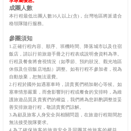
享專屬優惠。
成團人數
本行程最低出團人數16人以上(含)，台灣地區將派遣合
格領隊隨行服務。
參團須知
1.正確行程內容、順序、班機時間、降落城市以及住宿
飯店，請以行前旅遊手冊之行程表或說明會資料為準。
行程及餐食將會視情況（如季節、預約狀況、觀光地區
休假及住宿飯店地點）調整。如有行程不參加者，視為
自動放棄，恕無法退費。
2.行程於國外如遇塞車時，請貴賓們稍加耐心等候。如
塞車情形嚴重，而會影響到行程或餐食的安排時，為維
護旅遊品質及貴賓們的權益，我們將為您斟酌調整並妥
善安排旅遊行程，敬請貴賓們諒解。
3.為顧及旅客人身安全與相關問題，在旅遊行程期間恕
無法接受脫隊要求。
4.為了確保旅客的旅遊安全及同團其他旅客的權益，