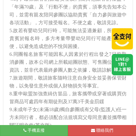
「年滿70歲」及「行動不便」的貴賓，須事先告知本公
司，並需有親友陪同參團以協助貴賓「自力參與旅遊中
各項活動」，方可接受報名。不便之處，敬請見諒。
5.故若有嬰幼兒同行時，可能無法妥適兼顧，所以煩請
貴賓於報名時，多方考量帶嬰幼兒同行可能產生的不
便，以避免造成您的不悅與困擾。
6.同團報名旅客可能因私人因素於行程出發之7日前取
消參團，故本公司網上所載組團狀態、可售團位等即時
資訊，並非代表最終參團人數之依據，敬請諒解。
7.旅遊期間，敬請旅客隨時注意自身安全並妥善保管財
物，以免發生意外或個人財物損失等事宜。
8.重申歐盟加強查緝仿冒品，旅客攜帶或穿著或購買仿
冒商品可處四年有期徒刑及37萬3千美金罰鍰
9.未成年子女(未滿18歲)獨自參團或有父母(監護人)任一
方未同行者，都必須配合法規填寫父母同意書並攜帶相
關証明文件(英文版)。
手機直撥
台北
聯絡我們
10.此行程報價限持中華民國護照散客參團適用，整組