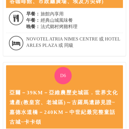
谷咖啡館、市政廳廣場、埃及方尖碑)
早餐：
旅館內享用
午餐：
經典山城風味餐
晚餐：
法式鄉村烤雞料理
NOVOTEL ATRIA NIMES CENTRE 或 HOTEL
ARLES PLAZA 或 同級
D6
亞爾－39KM－亞維農歷史城區．世界文化
遺產(教皇宮、老城區)～古羅馬遺跡見證~
嘉德水道橋－240KM－中世紀最完整童話
古城~卡卡頌