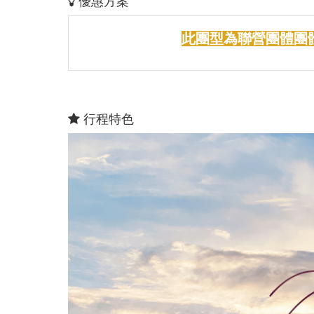
優惠方案
此團型為聯營團體團
行程特色