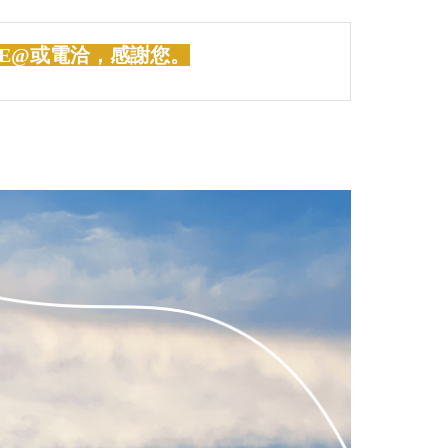
E@或電洽，感謝您。