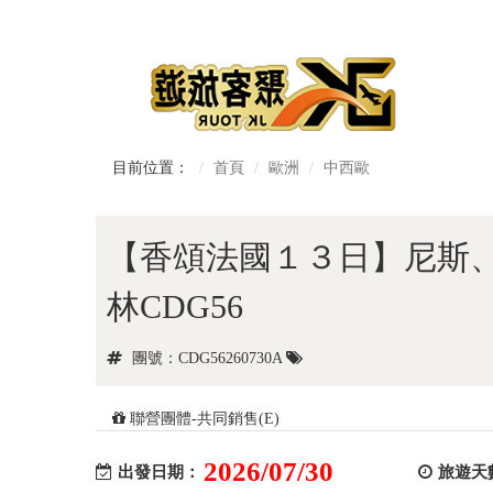
目前位置：
首頁
歐洲
中西歐
【香頌法國１３日】尼斯
林CDG56
團號：CDG56260730A
聯營團體-共同銷售(E)
2026/07/30
出發日期：
旅遊天