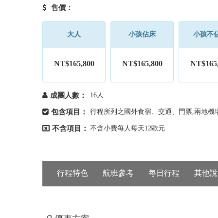
售價：
大人
小孩佔床
小孩不
NT$165,800
NT$165,800
NT$165
成團人數：
16人
包含項目：
行程所列之國外食宿、交通、門票,兩地機場
不含項目：
不含小費每人每天12歐元
行程特色
航班參考
每日行程
其他說