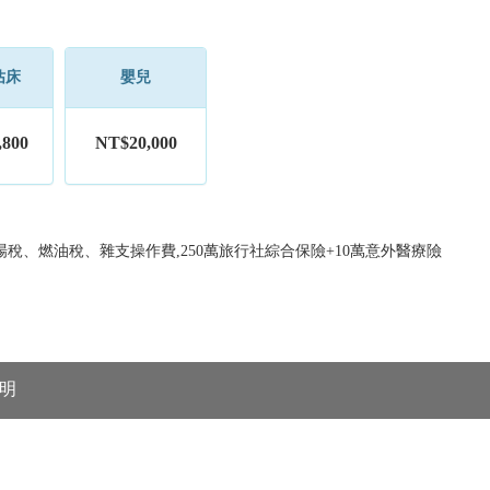
佔床
嬰兒
,800
NT$20,000
稅、燃油稅、雜支操作費,250萬旅行社綜合保險+10萬意外醫療險
明