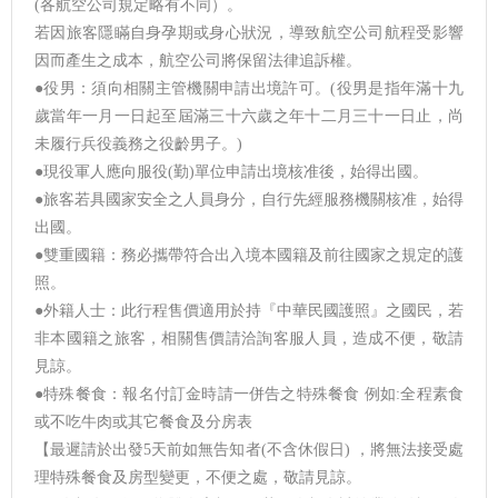
(各航空公司規定略有不同）。
若因旅客隱瞞自身孕期或身心狀況，導致航空公司航程受影響
因而產生之成本，航空公司將保留法律追訴權。
●役男：須向相關主管機關申請出境許可。(役男是指年滿十九
歲當年一月一日起至屆滿三十六歲之年十二月三十一日止，尚
未履行兵役義務之役齡男子。)
●現役軍人應向服役(勤)單位申請出境核准後，始得出國。
●旅客若具國家安全之人員身分，自行先經服務機關核准，始得
出國。
●雙重國籍：務必攜帶符合出入境本國籍及前往國家之規定的護
照。
●外籍人士：此行程售價適用於持『中華民國護照』之國民，若
非本國籍之旅客，相關售價請洽詢客服人員，造成不便，敬請
見諒。
●特殊餐食：報名付訂金時請一併告之特殊餐食 例如:全程素食
或不吃牛肉或其它餐食及分房表
【最遲請於出發5天前如無告知者(不含休假日) ，將無法接受處
理特殊餐食及房型變更，不便之處，敬請見諒。