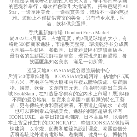
小姐是泰國最著名的變性人選美大會，每年都回來泰國
的芭堤雅舉行，每次都會吸引大批遊客。 搭乘芭堤雅All
Star，一邊享用美食，一邊觀賞美景，體驗不一樣的芭提
雅。遊船上不僅提供豐富的美食，另有時令水果，啤
酒，飲料供您選擇。
吞武里新鮮市場 Thonburi Fresh Market
於2022年3月開幕，占地寬廣，約2個足球場的大小，有
將近500攤商家進駐，市場明亮整潔、環境乾淨並分成四
大區域—生鮮區、餐飲區、日常雜貨區和連鎮商店區。
最有名的生鮮區海鮮種類豐富，現買現烹飪超過癮，餐
飲區匯集知名美食，滿足一切所需。
暹邏天地ICONSIAM曼谷最強購物中心
斥資540億泰銖建造，ICONSIAM位處河岸，佔地約7.5萬
平方米，有兩座住宅大廈和兩座複式購物設施，集齊購
物、娛樂、飲食、文創市集元素。商場特別劃出主題區
域 SookSiam，在打造曼谷獨有的室內水上市場！展演4種
不同的曼谷地貌，售賣來自泰國77個府縣的特色工藝
品，更有傳統美食和藝術表演。不用遠赴傳統水上市場
也可以嘗到泰式傳統美食。進駐的國際超級名牌有
ICONLUXE、歐美日韓知名潮牌、日本高島屋、以泰國
本土貨品作主打的ICONCRAFT。整個ICONSIAM包括兩
棟建築，以水燈、船槳和船篷為設計理念。泰國首個分
店將進駐此外還有電影城、遊樂園、健身中心、博物館