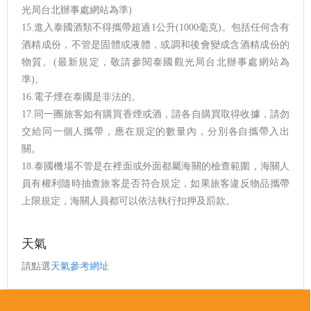
光局台北辦事處網站為準)
15.進入泰國酒類不得攜帶超過1公升(1000毫克)。包括任何含有
酒精成份，不管是固體或液體，或調和後會變成含酒精成份的
物質。(最新規定，敬請參閱泰國觀光局台北辦事處網站為
準)。
16.電子煙在泰國是非法的。
17.同一團旅客如有購買香煙或酒，請各自購買取得收據，請勿
交給同一個人攜帶，應在規定的數量內，分別各自攜帶入出
關。
18.泰國機場不管是在裡面或外面都屬海關的檢查範圍，海關人
員有權利隨時抽查旅客是否符合規定，如果旅客違反物品攜帶
上限規定，海關人員都可以依法執行扣押及罰款。
天氣
請點選
天氣參考網址