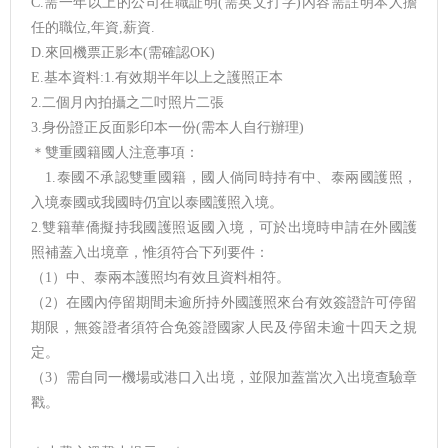
C.需一年以上的公司在職証明(需英文打字)內容需註明本人擔
任的職位,年資,薪資.
D.來回機票正影本(需確認OK)
E.基本資料:1.有效期半年以上之護照正本
2.二個月內拍攝之二吋照片二張
3.身份證正反面影印本一份(需本人自行辦理)
＊雙重國籍國人注意事項：
1.泰國不承認雙重國籍，國人倘同時持有中、泰兩國護照，
入境泰國或我國時仍宜以泰國護照入境。
2.雙籍華僑擬持我國護照返國入境，可於出境時申請在外國護
照補蓋入出境章，惟須符合下列要件：
（1）中、泰兩本護照均有效且資料相符。
（2）在國內停留期間未逾所持外國護照來台有效簽證許可停留
期限，無簽證者須符合免簽證國家人民及停留未逾十四天之規
定。
（3）需自同一機場或港口入出境，並限加蓋當次入出境查驗章
戳。