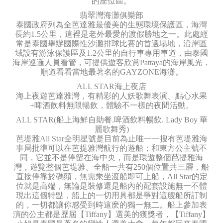
的座位區。
翡翠灣海灘俱樂部
泰國政府列為全芭達雅最優美的生態環境保護區，海灣
長約1.5公里，這裡是老外最愛的渡假勝地之一。此處經
常是泰國舉辦國際性沙灘排球比賽的首選場地，沿岸區
域設有游泳保護區及1.2公里的自行車專用車道，由泰國
海岸巡邏人員看管，可提供遊客欣賞Pattaya的海岸風光，
順道看看當地最著名的GAYZONE海灘。
ALL STAR海上夜店
海上夜遊芭達雅灣，有精彩的人妖歌舞表演、點心水果
+啤酒飲料無限暢飲，體驗不一樣的夜間活動。
ALL STAR(船上海鮮自助餐.啤酒飲料暢飲. Lady Boy 華
麗歌舞秀)
芭堤雅All Star全明星號是目前為止唯一一搜有芭堤雅海
事局批準可以在芭提雅灣航行的遊船；和東方公主號不
同，它並不是停留在海中央，而是環遊整個芭提雅海
灣，遊覽整個芭堤雅。全船一共有250個位置共三層，船
直接停靠於碼頭，無需乘坐渡船即可上船，All Star的定
位就是高端，無論是裝修還是船內的配套設施無一不體
現出這個特點，船上的一切用具都是爭對這艘船所訂制
的，一切都讓你感受到時這麽的獨一無二。船上參加表
演的公主都是歷屆【Tiffany】選美的獲獎者，【Tiffany】