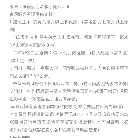
泰國：★簽証之溫馨小提示：★
泰國觀光簽證準備資料：
1.護照正本-須具六個月以上有效期。(落地簽要七個月以上效
期)
(僑居身份者,需有效之入出國許可，需附僑居證明正、影本
(持大陸護照需影本３份)
2.二吋彩色白底近照１張-六個月內近照。(持大陸護照需３張)
(學士照不收)
※附註：照片一定要大頭，同護照規格相片，人像自頭頂至下
顎之長度3.2-3.6公分。
3.中華民國身份證正反面影印本１份。(持大陸護照需影本３份)
※附註：持外國護照申請者需準備機票正本(或電子機票),且附
正影本各一份(確認位子後要有票號)
(泰國可辦理落地簽,但等候時間較長,非必要請在台灣先辦理)
＊泰國貿易經濟辦事處 將於西元2008年2月12日起嚴格要求填
寫泰國簽證申請表格時需落實完全填寫特別是下列資料《必
填》(請各位旅客在提供客戶基本資料時請告知)
1.職業別攔。