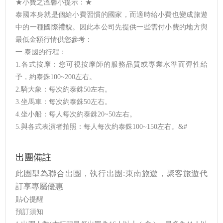
★小費之溫馨小提示：★
泰國本身就是個給小費習慣的國家，而適時給小費也變成旅遊
中的一種國際禮貌。因此本公司先提供一些需付小費的地方與
最低金額行情供您參考：
一.泰國的行程：
1.各式按摩：您可視按摩師的服務品質或專業水準而彈性給
予，約泰銖100~200左右。
2.騎大象：每次約泰銖50左右。
3.坐馬車：每次約泰銖50左右。
4.坐小船：每人每次約泰銖20~50左右。
5.與各式表演者拍照：每人每次約泰銖100~150左右。&#
出團備註
此團型為聯合出團，執行出團:東南旅遊，聚客旅遊代
訂享專屬優惠
貼心提醒
預訂須知