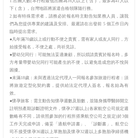
1.出團人數(本行程最低出團為16人以上 ( 含 ) ，最多為41人以
下 ( 含 ) ，台灣地區將派遣合格領隊隨行務。
2.如有特殊需求者，請務必於報名時主動告知業務人員，讓我
們為您提供專業的建議及安排。最遲請在出發前 5 個工作日內
臨時提出需求。
●凡年滿70歲以上或行動不便之貴賓，需有家人或友人同行，方
始接受報名，不便之處，尚祈見諒。
●嬰幼兒同行：可能無法妥適兼顧，所以煩請貴賓於報名時，多
方考量帶嬰幼兒同行可能產生的不便，以避免造成您的不悅與
困擾。
●未滿18歲：未與透過法定代理人一同報名參加旅遊行程者：須
將旅遊定型化契約書，提供給法定代理人簽名，報名始為有
效。
●懷孕旅客：需主動告知懷孕週數及胎數，並隨身攜帶醫師開立
註明預產期診斷證明文件，懷孕27週以上(各家航空公司規定週
數略有不同，請依照參加的行程所搭乘航空公司之規定)於3個
工作天完成申請，備妥「適航申請書」、「診斷書」。航空公
司不接受懷孕36週以上單胞胎及懷孕32週以上多胞胎孕婦搭機