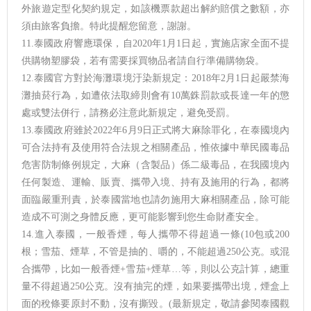
外旅遊定型化契約規定，如該機票款超出解約賠償之數額，亦
須由旅客負擔。特此提醒您留意，謝謝。
11.泰國政府響應環保，自2020年1月1日起，實施店家全面不提
供購物塑膠袋，若有需要採買物品者請自行準備購物袋。
12.泰國官方對於海灘環境汙染新規定：2018年2月1日起嚴禁海
灘抽菸行為，如遭依法取締則會有10萬銖罰款或長達一年的懲
處或雙法併行，請務必注意此新規定，避免受罰。
13.泰國政府雖於2022年6月9日正式將大麻除罪化，在泰國境內
可合法持有及使用符合法規之相關產品，惟依據中華民國毒品
危害防制條例規定，大麻（含製品）係二級毒品，在我國境內
任何製造、運輸、販賣、攜帶入境、持有及施用的行為，都將
面臨嚴重刑責，於泰國當地也請勿施用大麻相關產品，除可能
造成不可測之身體反應，更可能影響到您生命財產安全。
14.進入泰國，一般香煙，每人攜帶不得超過一條(10包或200
根；雪茄、煙草，不管是抽的、嚼的，不能超過250公克。或混
合攜帶，比如一般香煙+雪茄+煙草…等，則以公克計算，總重
量不得超過250公克。沒有抽完的煙，如果要攜帶出境，煙盒上
面的稅條要原封不動，沒有撕毀。(最新規定，敬請參閱泰國觀