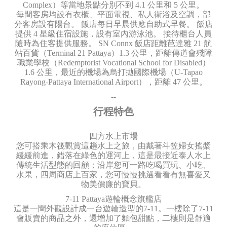
Complex）等當地景點分別不到 4.1 公里和 5 公里。
每間客房均設有衣櫃、平面電視、私人衛浴及空調，部
分客房設有陽台。 飯店每日早晨供應自助式早餐。 飯店
提供 4 星級住宿設施，設有室內游泳池。 接待櫃台人員
隨時為住客提供服務。 SN Connx 飯店距離芭達雅 21 航
站百貨（Terminal 21 Pattaya）1.3 公里，距離傳道會殘障
職業學校（Redemptorist Vocational School for Disabled）
1.6 公里，最近的機場為烏打拋國際機場（U-Tapao
Rayong-Pattaya International Airport），距離 47 公里。
--
行程特色
四方水上市場
您可搭乘木筏觀賞這趟水上之旅，由戴著斗笠婦女搖槳
緩緩前進，錯落在綠色的運河上，這是最接近泰人水上
傳統生活型態的回顧；沿岸您可一路吃喝買玩、小吃、
水果，四周商店上百家，您可慢慢挑選看看有無喜愛又
物美價廉的寶貝。
7-11 Pattaya遊輪概念旗艦店
這是一間外觀設計成一台遊輪造型的7-11。一樓除了7-11
會販賣的商品之外，還增加了麵包甜點，二樓則是舒適