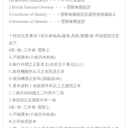
(香港特別行政區護照) －－＞可30天免簽證
2.British Narional Overseas －－＞需辦泰國簽證
3.Certificate of Identity －－＞需辦泰國簽證至護照效期滿為止
4.Document of Identuty －－＞需辦泰國簽證
＊特別注意事項:1若出身地為(越南,高棉,寮國)者,申請簽證注意
如下:
#若<無>工作者~需附上:
A.戶籍謄本(六個月內有效)
B.銀行存摺之正影本土(存款五十萬元以上)
C.政府機關所出示之良民證正本
D.來回機票正影本(需確認OK)
E.基本資料:1.有效期半年以上之護照正本
2.二個月內拍攝之二吋照片二張
3.身份證正反面影印本一份
#若<有>工作者~需附上:
A.戶籍謄本(六個月內有效)
B.公司執照影本