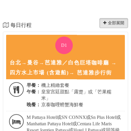
每日行程
D1
台北→曼谷→芭達雅／白色巨塔咖啡廳 →
四方水上市場 (含遊船)→ 芭達雅步行街
早餐：
機上精緻套餐
午餐：
皇室宫廷甜點「露楚」或「芒果糯
米」
晚餐：
京泰咖哩螃蟹海鮮餐
M Pattaya Hotel或SN CONNX或Sn Plus Hotel或
Manhattan Pattaya Hotel或Centara Life Maris
Resort Jomtien Pattaya或Hotel J Pattaya或同等級