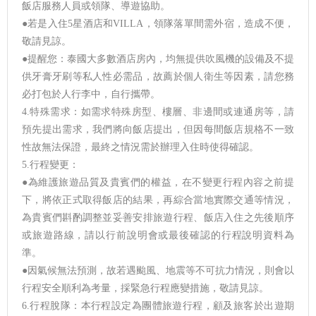
飯店服務人員或領隊、導遊協助。
●若是入住5星酒店和VILLA，領隊落單間需外宿，造成不便，
敬請見諒。
●提醒您：泰國大多數酒店房內，均無提供吹風機的設備及不提
供牙膏牙刷等私人性必需品，故薦於個人衛生等因素，請您務
必打包於人行李中，自行攜帶。
4.特殊需求：如需求特殊房型、樓層、非邊間或連通房等，請
預先提出需求，我們將向飯店提出，但因每間飯店規格不一致
性故無法保證，最終之情況需於辦理入住時使得確認。
5.行程變更：
●為維護旅遊品質及貴賓們的權益，在不變更行程內容之前提
下，將依正式取得飯店的結果，再綜合當地實際交通等情況，
為貴賓們斟酌調整並妥善安排旅遊行程、飯店入住之先後順序
或旅遊路線，請以行前說明會或最後確認的行程說明資料為
準。
●因氣候無法預測，故若遇颱風、地震等不可抗力情況，則會以
行程安全順利為考量，採緊急行程應變措施，敬請見諒。
6.行程脫隊：本行程設定為團體旅遊行程，顧及旅客於出遊期