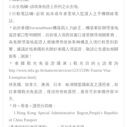
2.出生地欄~請填身份證上所列之出生地。
3.行動電話欄~必填 如未成年者需填入監護人之手機聯絡電
話。
＊由於泰國Suvarnabhumi機場因人力缺乏，機場東區辦理落地
簽證窗口暫時關閉，目前僅入境西區窗口接受辦理相關業務，
為免辦理落地簽證人潮擁擠而使旅客轉機及入境行程受到影
響，建議於抵泰國前先辦好泰國入境簽證，敬請公告週知相關
旅客，謝謝 !
＊泰國觀光免簽證國家:(觀光目的)(請查詢
http://www.mfa.go.th/main/en/services/123/15396-Tourist-Visa-
Exemption.html)
持美國、加拿大、澳洲、日本、歐洲聯盟國家及之護照者，前
往泰國觀光免簽證，僅須持有效護照，最長可於泰國停留30
天。
＊持＜香港＞護照分四種：
1.Hong Kong Special Administrative Region,People's Republic
of China Passport