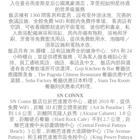
入住曼谷馬奎斯皇后公園萬豪酒店，享受宛如明星待遇
的世界級服務
飯店擁有 1360 間客房和套房，設有室外游泳池、完善的
會議設施、全館免費 WiFi 和館內免費停車場。 客房設有
空調、可收看國際頻道的平面電視、迷你吧和書桌。私
人衛浴配備淋浴和浴缸。房內亦備有拖鞋、浴袍和牙
刷、牙膏等免費盥洗用品，提供免費飲用水、泡咖啡／
沏茶設施和電熱水壺。
飯店共有 36 層樓，設有設施齊全的健身中心、SPA 和 24
小時櫃台，並提供禮賓服務，可為客人做各種貼心安
排。員工通曉英語、德語、泰語及中文。 飯店內部與週
邊有各式餐飲場所可供選擇。Goji Kitchen & Bar 餐廳供
應國際美食，The Pagoda Chinese Restaurant 餐廳供應中式
菜餚，Soba Factory 餐廳供應日本料理，Siam Tea Room
餐廳則供應泰式料理。
SN CONNX
SN Connx 飯店位於芭達雅市中心，建於 2019 年，提供
免費 WiFi，距離 3D 幻覺立體美術館（Art In Paradise）不
到 1.6 公里，距離阿克薩人妖秀（Alcazar Cabaret）1.8 公
里，距離硬石餐廳（Hard Rock Cafe）不到 2.7 公里，距
離芭達雅中央節慶購物中心（Central Festival Pattaya
Beach）3 公里，距離芭達雅大道購物中心（The Avenue
Pattaya）和王權芭達雅市區免稅中心（King Power Pattaya