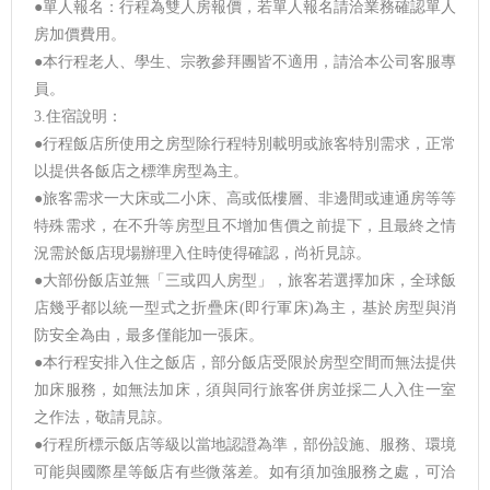
●單人報名：行程為雙人房報價，若單人報名請洽業務確認單人
房加價費用。
●本行程老人、學生、宗教參拜團皆不適用，請洽本公司客服專
員。
3.住宿說明：
●行程飯店所使用之房型除行程特別載明或旅客特別需求，正常
以提供各飯店之標準房型為主。
●旅客需求一大床或二小床、高或低樓層、非邊間或連通房等等
特殊需求，在不升等房型且不增加售價之前提下，且最終之情
況需於飯店現場辦理入住時使得確認，尚祈見諒。
●大部份飯店並無「三或四人房型」，旅客若選擇加床，全球飯
店幾乎都以統一型式之折疊床(即行軍床)為主，基於房型與消
防安全為由，最多僅能加一張床。
●本行程安排入住之飯店，部分飯店受限於房型空間而無法提供
加床服務，如無法加床，須與同行旅客併房並採二人入住一室
之作法，敬請見諒。
●行程所標示飯店等級以當地認證為準，部份設施、服務、環境
可能與國際星等飯店有些微落差。如有須加強服務之處，可洽