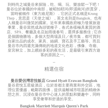
到時尚之城曼谷來探險，吃、喝、玩、樂放鬆一下吧！
曼谷位於泰國的中南部，被昭拍耶河(即湄南河)所貫穿，
當時被稱作《東方維尼斯》．它的正式名稱是Krung
Thep，意思是《天使之城》，英文名則是Bangkok。也有
人稱曼谷叫微笑的國家。近年來泰國政府極力發展旅遊
事業，曼谷當然成為頭號種子，各式各樣極具素質的酒
店、SPA、餐廳及名店如雨後春筍，選擇多服務佳 ; 它亦
是個購物勝地，多個大型商場及日／夜市集，都可買到
自家出品的成衣、家具、絲綢、寶石及手工藝等。而且
曼谷市內四週充滿傳統的地道文化色彩，佛像、寺廟、
皇宮林立，加上繽紛多彩的夜生活，是最吸引東西方遊
客的原因之一。
--
精選住宿
曼谷愛侶灣君悅飯店 Grand Hyatt Erawan Bangkok
曼谷君悅五星級酒店，位於首都主要商業和外交區，地
理位置優越，毗鄰四面佛，提供遠離城市喧囂的精緻休
憩之所。沉浸在曼谷市中心迷人的景點和樂趣中，同時
享受奢華和舒適的享受。
Bangkok Marriott Marquis Queen's Park