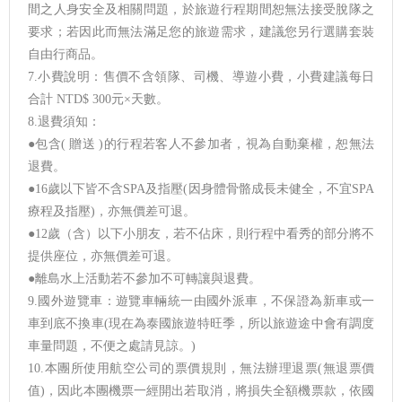
間之人身安全及相關問題，於旅遊行程期間恕無法接受脫隊之
要求；若因此而無法滿足您的旅遊需求，建議您另行選購套裝
自由行商品。
7.小費說明：售價不含領隊、司機、導遊小費，小費建議每日
合計 NTD$ 300元×天數。
8.退費須知：
●包含( 贈送 )的行程若客人不參加者，視為自動棄權，恕無法
退費。
●16歲以下皆不含SPA及指壓(因身體骨骼成長未健全，不宜SPA
療程及指壓)，亦無價差可退。
●12歲（含）以下小朋友，若不佔床，則行程中看秀的部分將不
提供座位，亦無價差可退。
●離島水上活動若不參加不可轉讓與退費。
9.國外遊覽車：遊覽車輛統一由國外派車，不保證為新車或一
車到底不換車(現在為泰國旅遊特旺季，所以旅遊途中會有調度
車量問題，不便之處請見諒。)
10.本團所使用航空公司的票價規則，無法辦理退票(無退票價
值)，因此本團機票一經開出若取消，將損失全額機票款，依國