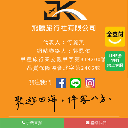
代表人：何麗美
網站聯絡人：郭恩佑
甲種旅行業交觀甲字第819200號
品質保障協會北字第2406號
關注我們
手機直撥
台北
聯絡我們