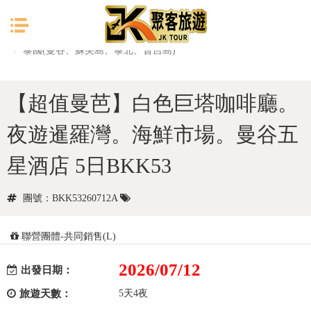
目前位置：
首頁
東南亞
泰國(曼谷、蘇美島、泰北、普吉島)
【超值曼芭】白色巨塔咖啡廳。
夜遊暹羅灣。海鮮市場。曼谷五
星酒店 5日BKK53
團號：BKK53260712A
聯營團體-共同銷售(L)
2026/07/12
出發日期：
旅遊天數：
5天4夜