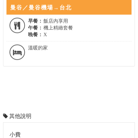
曼谷／曼谷機場→台北
早餐：
飯店內享用
午餐：
機上精緻套餐
晚餐：
X
溫暖的家
其他說明
小費