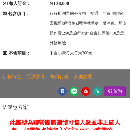
NT$8,000
每人訂金：
包含項目：
行程所列之國外食宿、交通、門票,團體來
回機票(經濟艙),兩地機場稅、燃油稅、雜支
操作費,250萬旅行社綜合責任保險+10萬意
外醫療險
不含項目：
不含小費每人每天300元
行程特色
航班參考
每日行程
其他說明
洽詢
優惠方案
此團型為聯營團體團體可售人數並非正確人