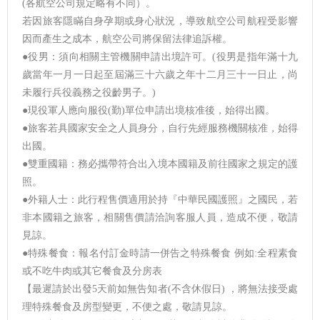
(各航空公司規定略有不同）。
若因旅客隱瞞自身孕期或身心狀況，導致航空公司航程受影響
因而產生之成本，航空公司將保留法律追訴權。
●役男：須向相關主管機關申請出境許可。(役男是指年滿十九
歲當年一月一日起至屆滿三十六歲之年十二月三十一日止，尚
未履行兵役義務之役齡男子。)
●現役軍人應向服役(勤)單位申請出境核准後，始得出國。
●旅客若具國家安全之人員身分，自行先經服務機關核准，始得
出國。
●雙重國籍：務必攜帶符合出入境本國籍及前往國家之規定的護
照。
●外籍人士：此行程售價適用於持『中華民國護照』之國民，若
非本國籍之旅客，相關售價請洽詢客服人員，造成不便，敬請
見諒。
●特殊餐食：報名付訂金時請一併告之特殊餐食 例如:全程素食
或不吃牛肉或其它餐食及分房表
【最遲請於出發5天前如無告知者(不含休假日) ，將無法接受處
理特殊餐食及房型變更，不便之處，敬請見諒。