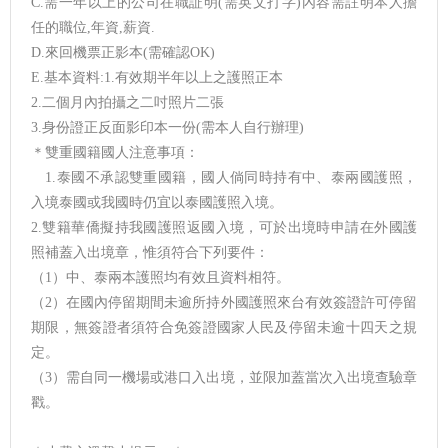
C.需一年以上的公司在職証明(需英文打字)內容需註明本人擔
任的職位,年資,薪資.
D.來回機票正影本(需確認OK)
E.基本資料:1.有效期半年以上之護照正本
2.二個月內拍攝之二吋照片二張
3.身份證正反面影印本一份(需本人自行辦理)
＊雙重國籍國人注意事項：
1.泰國不承認雙重國籍，國人倘同時持有中、泰兩國護照，
入境泰國或我國時仍宜以泰國護照入境。
2.雙籍華僑擬持我國護照返國入境，可於出境時申請在外國護
照補蓋入出境章，惟須符合下列要件：
（1）中、泰兩本護照均有效且資料相符。
（2）在國內停留期間未逾所持外國護照來台有效簽證許可停留
期限，無簽證者須符合免簽證國家人民及停留未逾十四天之規
定。
（3）需自同一機場或港口入出境，並限加蓋當次入出境查驗章
戳。