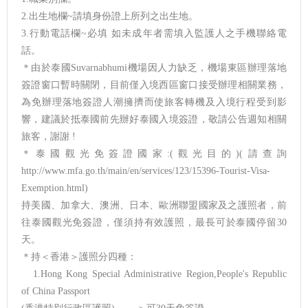
2.出生地欄~請填身份證上所列之出生地。
3.行動電話欄~必填 如未成年者需填入監護人之手機聯絡電
話。
＊由於泰國Suvarnabhumi機場因人力缺乏，機場東區辦理落地
簽證窗口暫時關閉，目前僅入境西區窗口接受辦理相關業務，
為免辦理落地簽證人潮擁擠而使旅客轉機及入境行程受到影
響，建議於抵泰國前先辦好泰國入境簽證，敬請公告週知相關
旅客，謝謝 !
＊泰國觀光免簽證國家:(觀光目的)(請查詢
http://www.mfa.go.th/main/en/services/123/15396-Tourist-Visa-
Exemption.html)
持美國、加拿大、澳洲、日本、歐洲聯盟國家及之護照者，前
往泰國觀光免簽證，僅須持有效護照，最長可於泰國停留30
天。
＊持＜香港＞護照分四種：
1.Hong Kong Special Administrative Region,People's Republic
of China Passport