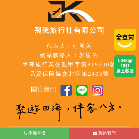
代表人：何麗美
網站聯絡人：郭恩佑
甲種旅行業交觀甲字第819200號
品質保障協會北字第2406號
關注我們
手機直撥
台北
聯絡我們