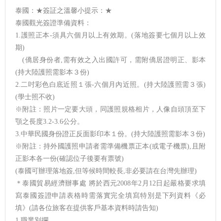
泰國：★簽証之溫馨小提示：★
泰國觀光簽證準備資料：
1.護照正本-須具六個月以上有效期。(落地簽要七個月以上效
期)
(僑居身份者,需有效之入出國許可，需附僑居證明正、影本
(持大陸護照需影本３份)
2.二吋彩色白底近照１張-六個月內近照。(持大陸護照需３張)
(學士照不收)
※附註：照片一定要大頭，同護照規格相片，人像自頭頂至下
顎之長度3.2-3.6公分。
3.中華民國身份證正反面影印本１份。(持大陸護照需影本３份)
※附註：持外國護照申請者需準備機票正本(或電子機票),且附
正影本各一份(確認位子後要有票號)
(泰國可辦理落地簽,但等候時間較長,非必要請在台灣先辦理)
＊泰國貿易經濟辦事處 將於西元2008年2月12日起嚴格要求填
寫泰國簽證申請表格時需落實完全填寫特別是下列資料《必
填》(請各位旅客在提供客戶基本資料時請告知)
1.職業別攔。