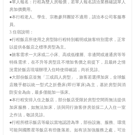
●單人報名：行程為雙人房報價，若單人報名請洽業務確認單人
房加價費用。
●本行程老人、學生、宗教參拜團皆不適用，請洽本公司客服專
員。
3.住宿說明：
●行程飯店所使用之房型除行程特別載明或旅客特別需求，正常
以提供各飯店之標準房型為主。
●旅客需求一大床或二小床、高或低樓層、非邊間或連通房等等
特殊需求，在不升等房型且不增加售價之前提下，且最終之情
況需於飯店現場辦理入住時使得確認，尚祈見諒。
●大部份飯店並無「三或四人房型」，旅客若選擇加床，全球飯
店幾乎都以統一型式之折疊床(即行軍床)為主，基於房型與消
防安全為由，最多僅能加一張床。
●本行程安排入住之飯店，部分飯店受限於房型空間而無法提供
加床服務，如無法加床，須與同行旅客併房並採二人入住一室
之作法，敬請見諒。
●行程所標示飯店等級以當地認證為準，部份設施、服務、環境
可能與國際星等飯店有些微落差。如有須加強服務之處，可洽