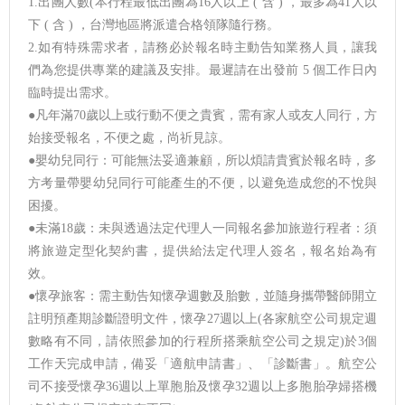
1.出團人數(本行程最低出團為16人以上 ( 含 ) ，最多為41人以
下 ( 含 ) ，台灣地區將派遣合格領隊隨行務。
2.如有特殊需求者，請務必於報名時主動告知業務人員，讓我
們為您提供專業的建議及安排。最遲請在出發前 5 個工作日內
臨時提出需求。
●凡年滿70歲以上或行動不便之貴賓，需有家人或友人同行，方
始接受報名，不便之處，尚祈見諒。
●嬰幼兒同行：可能無法妥適兼顧，所以煩請貴賓於報名時，多
方考量帶嬰幼兒同行可能產生的不便，以避免造成您的不悅與
困擾。
●未滿18歲：未與透過法定代理人一同報名參加旅遊行程者：須
將旅遊定型化契約書，提供給法定代理人簽名，報名始為有
效。
●懷孕旅客：需主動告知懷孕週數及胎數，並隨身攜帶醫師開立
註明預產期診斷證明文件，懷孕27週以上(各家航空公司規定週
數略有不同，請依照參加的行程所搭乘航空公司之規定)於3個
工作天完成申請，備妥「適航申請書」、「診斷書」。航空公
司不接受懷孕36週以上單胞胎及懷孕32週以上多胞胎孕婦搭機