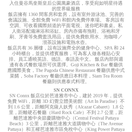
入住曼谷馬奎斯皇后公園萬豪酒店，享受宛如明星待遇
的世界級服務
飯店擁有 1360 間客房和套房，設有室外游泳池、完善的
會議設施、全館免費 WiFi 和館內免費停車場。 客房設有
空調、可收看國際頻道的平面電視、迷你吧和書桌。私
人衛浴配備淋浴和浴缸。房內亦備有拖鞋、浴袍和牙
刷、牙膏等免費盥洗用品，提供免費飲用水、泡咖啡／
沏茶設施和電熱水壺。
飯店共有 36 層樓，設有設施齊全的健身中心、SPA 和 24
小時櫃台，並提供禮賓服務，可為客人做各種貼心安
排。員工通曉英語、德語、泰語及中文。 飯店內部與週
邊有各式餐飲場所可供選擇。Goji Kitchen & Bar 餐廳供
應國際美食，The Pagoda Chinese Restaurant 餐廳供應中式
菜餚，Soba Factory 餐廳供應日本料理，Siam Tea Room
餐廳則供應泰式料理。
SN CONNX
SN Connx 飯店位於芭達雅市中心，建於 2019 年，提供
免費 WiFi，距離 3D 幻覺立體美術館（Art In Paradise）不
到 1.6 公里，距離阿克薩人妖秀（Alcazar Cabaret）1.8 公
里，距離硬石餐廳（Hard Rock Cafe）不到 2.7 公里，距
離芭達雅中央節慶購物中心（Central Festival Pattaya
Beach）3 公里，距離芭達雅大道購物中心（The Avenue
Pattaya）和王權芭達雅市區免稅中心（King Power Pattaya