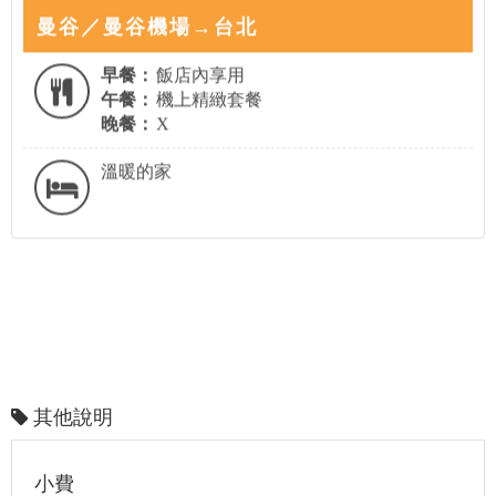
曼谷／曼谷機場→台北
早餐：
飯店內享用
午餐：
機上精緻套餐
晚餐：
X
溫暖的家
其他說明
小費