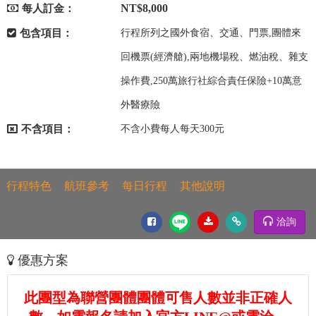
NT$8,000
每人訂金：
包含項目：
行程所列之國外食宿、交通、門票,團體來
回機票(經濟艙),兩地機場稅、燃油稅、雜支
操作費,250萬旅行社綜合責任保險+10萬意
外醫療險
不含項目：
不含小費每人每天300元
行程特色
航班參考
每日行程
其他說明
洽詢
優惠方案
此團型為聯營團體團體可售人數並非正確人