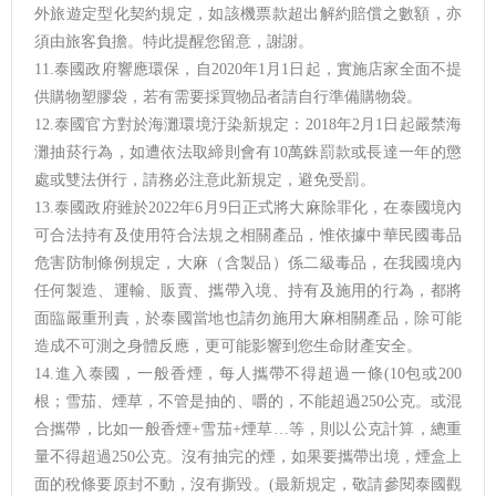
外旅遊定型化契約規定，如該機票款超出解約賠償之數額，亦
須由旅客負擔。特此提醒您留意，謝謝。
11.泰國政府響應環保，自2020年1月1日起，實施店家全面不提
供購物塑膠袋，若有需要採買物品者請自行準備購物袋。
12.泰國官方對於海灘環境汙染新規定：2018年2月1日起嚴禁海
灘抽菸行為，如遭依法取締則會有10萬銖罰款或長達一年的懲
處或雙法併行，請務必注意此新規定，避免受罰。
13.泰國政府雖於2022年6月9日正式將大麻除罪化，在泰國境內
可合法持有及使用符合法規之相關產品，惟依據中華民國毒品
危害防制條例規定，大麻（含製品）係二級毒品，在我國境內
任何製造、運輸、販賣、攜帶入境、持有及施用的行為，都將
面臨嚴重刑責，於泰國當地也請勿施用大麻相關產品，除可能
造成不可測之身體反應，更可能影響到您生命財產安全。
14.進入泰國，一般香煙，每人攜帶不得超過一條(10包或200
根；雪茄、煙草，不管是抽的、嚼的，不能超過250公克。或混
合攜帶，比如一般香煙+雪茄+煙草…等，則以公克計算，總重
量不得超過250公克。沒有抽完的煙，如果要攜帶出境，煙盒上
面的稅條要原封不動，沒有撕毀。(最新規定，敬請參閱泰國觀