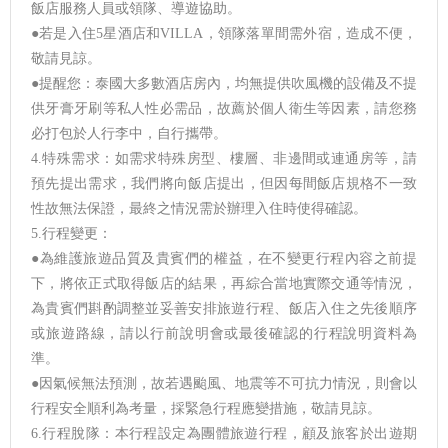
飯店服務人員或領隊、導遊協助。
●若是入住5星酒店和VILLA，領隊落單間需外宿，造成不便，
敬請見諒。
●提醒您：泰國大多數酒店房內，均無提供吹風機的設備及不提
供牙膏牙刷等私人性必需品，故薦於個人衛生等因素，請您務
必打包於人行李中，自行攜帶。
4.特殊需求：如需求特殊房型、樓層、非邊間或連通房等，請
預先提出需求，我們將向飯店提出，但因每間飯店規格不一致
性故無法保證，最終之情況需於辦理入住時使得確認。
5.行程變更：
●為維護旅遊品質及貴賓們的權益，在不變更行程內容之前提
下，將依正式取得飯店的結果，再綜合當地實際交通等情況，
為貴賓們斟酌調整並妥善安排旅遊行程、飯店入住之先後順序
或旅遊路線，請以行前說明會或最後確認的行程說明資料為
準。
●因氣候無法預測，故若遇颱風、地震等不可抗力情況，則會以
行程安全順利為考量，採緊急行程應變措施，敬請見諒。
6.行程脫隊：本行程設定為團體旅遊行程，顧及旅客於出遊期