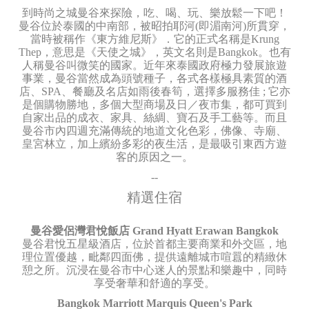
到時尚之城曼谷來探險，吃、喝、玩、樂放鬆一下吧！
曼谷位於泰國的中南部，被昭拍耶河(即湄南河)所貫穿，
當時被稱作《東方維尼斯》．它的正式名稱是Krung
Thep，意思是《天使之城》，英文名則是Bangkok。也有
人稱曼谷叫微笑的國家。近年來泰國政府極力發展旅遊
事業，曼谷當然成為頭號種子，各式各樣極具素質的酒
店、SPA、餐廳及名店如雨後春筍，選擇多服務佳 ; 它亦
是個購物勝地，多個大型商場及日／夜市集，都可買到
自家出品的成衣、家具、絲綢、寶石及手工藝等。而且
曼谷市內四週充滿傳統的地道文化色彩，佛像、寺廟、
皇宮林立，加上繽紛多彩的夜生活，是最吸引東西方遊
客的原因之一。
--
精選住宿
曼谷愛侶灣君悅飯店 Grand Hyatt Erawan Bangkok
曼谷君悅五星級酒店，位於首都主要商業和外交區，地
理位置優越，毗鄰四面佛，提供遠離城市喧囂的精緻休
憩之所。沉浸在曼谷市中心迷人的景點和樂趣中，同時
享受奢華和舒適的享受。
Bangkok Marriott Marquis Queen's Park