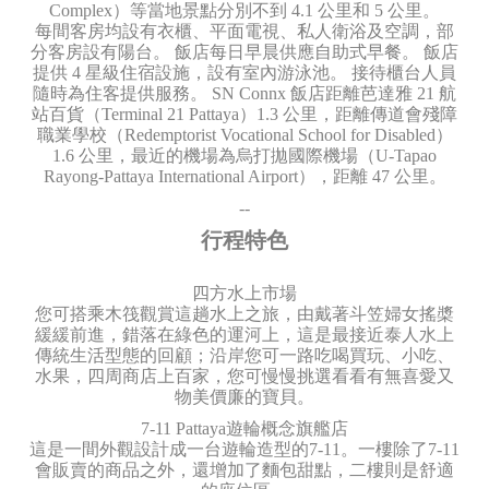
Complex）等當地景點分別不到 4.1 公里和 5 公里。
每間客房均設有衣櫃、平面電視、私人衛浴及空調，部
分客房設有陽台。 飯店每日早晨供應自助式早餐。 飯店
提供 4 星級住宿設施，設有室內游泳池。 接待櫃台人員
隨時為住客提供服務。 SN Connx 飯店距離芭達雅 21 航
站百貨（Terminal 21 Pattaya）1.3 公里，距離傳道會殘障
職業學校（Redemptorist Vocational School for Disabled）
1.6 公里，最近的機場為烏打拋國際機場（U-Tapao
Rayong-Pattaya International Airport），距離 47 公里。
--
行程特色
四方水上市場
您可搭乘木筏觀賞這趟水上之旅，由戴著斗笠婦女搖槳
緩緩前進，錯落在綠色的運河上，這是最接近泰人水上
傳統生活型態的回顧；沿岸您可一路吃喝買玩、小吃、
水果，四周商店上百家，您可慢慢挑選看看有無喜愛又
物美價廉的寶貝。
7-11 Pattaya遊輪概念旗艦店
這是一間外觀設計成一台遊輪造型的7-11。一樓除了7-11
會販賣的商品之外，還增加了麵包甜點，二樓則是舒適