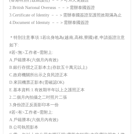
(香港特別行政區護照) －－＞可30天免簽證
2.British Narional Overseas －－＞需辦泰國簽證
3.Certificate of Identity －－＞需辦泰國簽證至護照效期滿為止
4.Document of Identuty －－＞需辦泰國簽證
＊特別注意事項:1若出身地為(越南,高棉,寮國)者,申請簽證注意
如下:
#若<無>工作者~需附上:
A.戶籍謄本(六個月內有效)
B.銀行存摺之正影本土(存款五十萬元以上)
C.政府機關所出示之良民證正本
D.來回機票正影本(需確認OK)
E.基本資料:1.有效期半年以上之護照正本
2.二個月內拍攝之二吋照片二張
3.身份證正反面影印本一份
#若<有>工作者~需附上:
A.戶籍謄本(六個月內有效)
B.公司執照影本