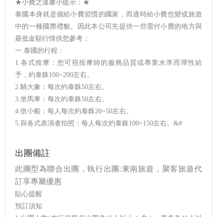
★小費之溫馨小提示：★
泰國本身就是個給小費習慣的國家，而適時給小費也變成旅遊
中的一種國際禮貌。因此本公司先提供一些需付小費的地方與
最低金額行情供您參考：
一.泰國的行程：
1.各式按摩：您可視按摩師的服務品質或專業水準而彈性給
予，約泰銖100~200左右。
2.騎大象：每次約泰銖50左右。
3.坐馬車：每次約泰銖50左右。
4.坐小船：每人每次約泰銖20~50左右。
5.與各式表演者拍照：每人每次約泰銖100~150左右。&#
出團備註
此團型為聯合出團，執行出團:東南旅遊，聚客旅遊代
訂享專屬優惠
貼心提醒
預訂須知