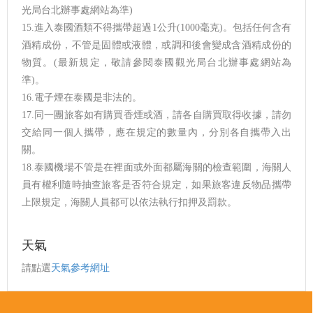
光局台北辦事處網站為準)
15.進入泰國酒類不得攜帶超過1公升(1000毫克)。包括任何含有
酒精成份，不管是固體或液體，或調和後會變成含酒精成份的
物質。(最新規定，敬請參閱泰國觀光局台北辦事處網站為
準)。
16.電子煙在泰國是非法的。
17.同一團旅客如有購買香煙或酒，請各自購買取得收據，請勿
交給同一個人攜帶，應在規定的數量內，分別各自攜帶入出
關。
18.泰國機場不管是在裡面或外面都屬海關的檢查範圍，海關人
員有權利隨時抽查旅客是否符合規定，如果旅客違反物品攜帶
上限規定，海關人員都可以依法執行扣押及罰款。
天氣
請點選
天氣參考網址