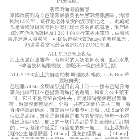
的座位區。
翡翠灣海灘俱樂部
泰國政府列為全芭達雅最優美的生態環境保護區，海灣
長約1.5公里，這裡是老外最愛的渡假勝地之一。此處經
常是泰國舉辦國際性沙灘排球比賽的首選場地，沿岸區
域設有游泳保護區及1.2公里的自行車專用車道，由泰國
海岸巡邏人員看管，可提供遊客欣賞Pattaya的海岸風光，
順道看看當地最著名的GAYZONE海灘。
ALL STAR海上夜店
海上夜遊芭達雅灣，有精彩的人妖歌舞表演、點心水果
+啤酒飲料無限暢飲，體驗不一樣的夜間活動。
ALL STAR(船上海鮮自助餐.啤酒飲料暢飲. Lady Boy 華
麗歌舞秀)
芭堤雅All Star全明星號是目前為止唯一一搜有芭堤雅海
事局批準可以在芭提雅灣航行的遊船；和東方公主號不
同，它並不是停留在海中央，而是環遊整個芭提雅海
灣，遊覽整個芭堤雅。全船一共有250個位置共三層，船
直接停靠於碼頭，無需乘坐渡船即可上船，All Star的定
位就是高端，無論是裝修還是船內的配套設施無一不體
現出這個特點，船上的一切用具都是爭對這艘船所訂制
的，一切都讓你感受到時這麽的獨一無二。船上參加表
演的公主都是歷屆【Tiffany】選美的獲獎者，【Tiffany】