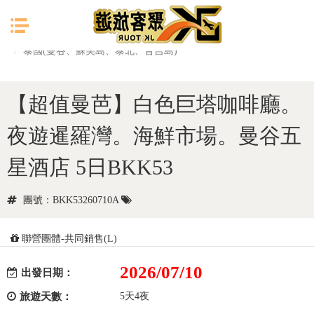
目前位置：
首頁
東南亞
泰國(曼谷、蘇美島、泰北、普吉島)
【超值曼芭】白色巨塔咖啡廳。
夜遊暹羅灣。海鮮市場。曼谷五
星酒店 5日BKK53
團號：BKK53260710A
聯營團體-共同銷售(L)
2026/07/10
出發日期：
旅遊天數：
5天4夜