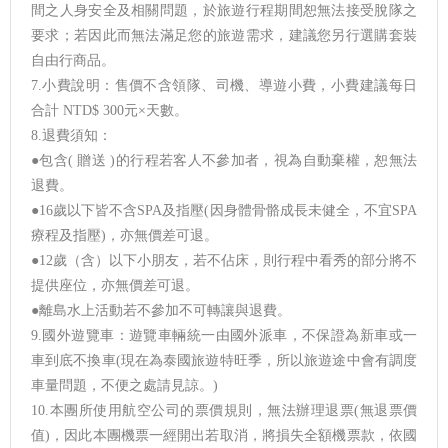
間之人身安全及相關問題，於旅遊行程期間恕無法接受脫隊之
要求；若因此而無法滿足您的旅遊需求，建議您另行選購套裝
自由行商品。
7.小費說明：售價不含領隊、司機、導遊小費，小費建議每日
合計 NTD$ 300元×天數。
8.退費須知：
●包含( 贈送 )的行程若客人不參加者，視為自動棄權，恕無法
退費。
●16歲以下皆不含SPA及指壓(因身體骨骼成長未健全，不宜SPA
療程及指壓)，亦無價差可退。
●12歲（含）以下小朋友，若不佔床，則行程中看秀的部分將不
提供座位，亦無價差可退。
●離島水上活動若不參加不可轉讓與退費。
9.國外遊覽車：遊覽車輛統一由國外派車，不保證為新車或一
車到底不換車(現在為泰國旅遊特旺季，所以旅遊途中會有調度
車量問題，不便之處請見諒。)
10.本團所使用航空公司的票價規則，無法辦理退票(無退票價
值)，因此本團機票一經開出若取消，將損失全額機票款，依國