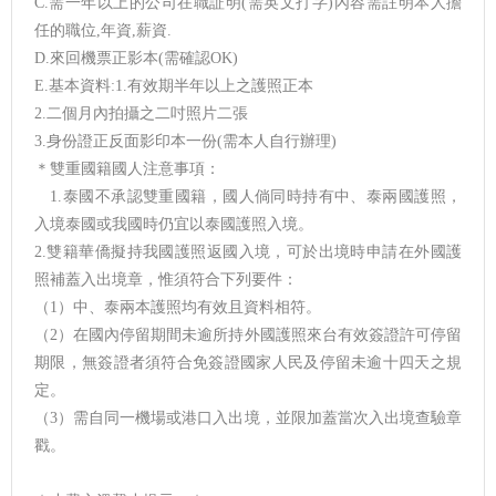
C.需一年以上的公司在職証明(需英文打字)內容需註明本人擔
任的職位,年資,薪資.
D.來回機票正影本(需確認OK)
E.基本資料:1.有效期半年以上之護照正本
2.二個月內拍攝之二吋照片二張
3.身份證正反面影印本一份(需本人自行辦理)
＊雙重國籍國人注意事項：
1.泰國不承認雙重國籍，國人倘同時持有中、泰兩國護照，
入境泰國或我國時仍宜以泰國護照入境。
2.雙籍華僑擬持我國護照返國入境，可於出境時申請在外國護
照補蓋入出境章，惟須符合下列要件：
（1）中、泰兩本護照均有效且資料相符。
（2）在國內停留期間未逾所持外國護照來台有效簽證許可停留
期限，無簽證者須符合免簽證國家人民及停留未逾十四天之規
定。
（3）需自同一機場或港口入出境，並限加蓋當次入出境查驗章
戳。