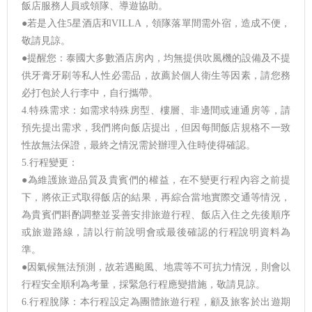
飯店服務人員或領隊、導遊協助。
●若是入住5星酒店和VILLA，領隊落單間需外宿，造成不便，
敬請見諒。
●提醒您：泰國大多數酒店房內，均無提供吹風機的設備及不提
供牙膏牙刷等私人性必需品，故薦於個人衛生等因素，請您務
必打包於人行李中，自行攜帶。
4.特殊需求：如需求特殊房型、樓層、非邊間或連通房等，請
預先提出需求，我們將向飯店提出，但因每間飯店規格不一致
性故無法保證，最終之情況需於辦理入住時使得確認。
5.行程變更：
●為維護旅遊品質及貴賓們的權益，在不變更行程內容之前提
下，將依正式取得飯店的結果，再綜合當地實際交通等情況，
為貴賓們斟酌調整並妥善安排旅遊行程、飯店入住之先後順序
或旅遊路線，請以行前說明會或最後確認的行程說明資料為
準。
●因氣候無法預測，故若遇颱風、地震等不可抗力情況，則會以
行程安全順利為考量，採緊急行程應變措施，敬請見諒。
6.行程脫隊：本行程設定為團體旅遊行程，顧及旅客於出遊期