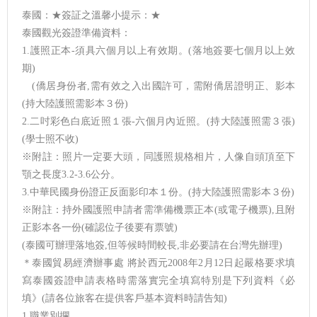
泰國：★簽証之溫馨小提示：★
泰國觀光簽證準備資料：
1.護照正本-須具六個月以上有效期。(落地簽要七個月以上效
期)
(僑居身份者,需有效之入出國許可，需附僑居證明正、影本
(持大陸護照需影本３份)
2.二吋彩色白底近照１張-六個月內近照。(持大陸護照需３張)
(學士照不收)
※附註：照片一定要大頭，同護照規格相片，人像自頭頂至下
顎之長度3.2-3.6公分。
3.中華民國身份證正反面影印本１份。(持大陸護照需影本３份)
※附註：持外國護照申請者需準備機票正本(或電子機票),且附
正影本各一份(確認位子後要有票號)
(泰國可辦理落地簽,但等候時間較長,非必要請在台灣先辦理)
＊泰國貿易經濟辦事處 將於西元2008年2月12日起嚴格要求填
寫泰國簽證申請表格時需落實完全填寫特別是下列資料《必
填》(請各位旅客在提供客戶基本資料時請告知)
1.職業別攔。