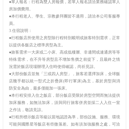
●單人報名：行程為雙人房報價，若單人報名請洽業務確認單人
房加價費用。
●本行程老人、學生、宗教參拜團皆不適用，請洽本公司客服專
員。
3.住宿說明：
●行程飯店所使用之房型除行程特別載明或旅客特別需求，正常
以提供各飯店之標準房型為主。
●旅客需求一大床或二小床、高或低樓層、非邊間或連通房等等
特殊需求，在不升等房型且不增加售價之前提下，且最終之情
況需於飯店現場辦理入住時使得確認，尚祈見諒。
●大部份飯店並無「三或四人房型」，旅客若選擇加床，全球飯
店幾乎都以統一型式之折疊床(即行軍床)為主，基於房型與消
防安全為由，最多僅能加一張床。
●本行程安排入住之飯店，部分飯店受限於房型空間而無法提供
加床服務，如無法加床，須與同行旅客併房並採二人入住一室
之作法，敬請見諒。
●行程所標示飯店等級以當地認證為準，部份設施、服務、環境
可能與國際星等飯店有些微落差。如有須加強服務之處，可洽