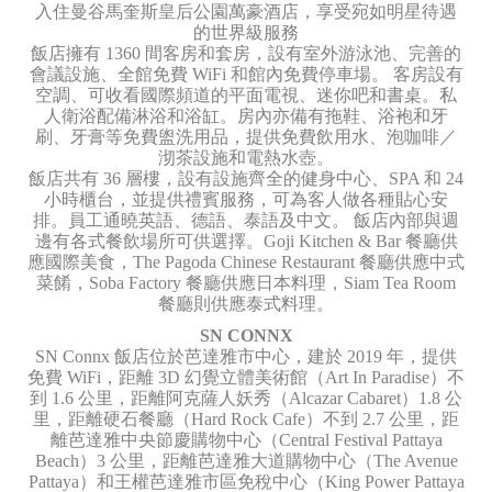
入住曼谷馬奎斯皇后公園萬豪酒店，享受宛如明星待遇
的世界級服務
飯店擁有 1360 間客房和套房，設有室外游泳池、完善的
會議設施、全館免費 WiFi 和館內免費停車場。 客房設有
空調、可收看國際頻道的平面電視、迷你吧和書桌。私
人衛浴配備淋浴和浴缸。房內亦備有拖鞋、浴袍和牙
刷、牙膏等免費盥洗用品，提供免費飲用水、泡咖啡／
沏茶設施和電熱水壺。
飯店共有 36 層樓，設有設施齊全的健身中心、SPA 和 24
小時櫃台，並提供禮賓服務，可為客人做各種貼心安
排。員工通曉英語、德語、泰語及中文。 飯店內部與週
邊有各式餐飲場所可供選擇。Goji Kitchen & Bar 餐廳供
應國際美食，The Pagoda Chinese Restaurant 餐廳供應中式
菜餚，Soba Factory 餐廳供應日本料理，Siam Tea Room
餐廳則供應泰式料理。
SN CONNX
SN Connx 飯店位於芭達雅市中心，建於 2019 年，提供
免費 WiFi，距離 3D 幻覺立體美術館（Art In Paradise）不
到 1.6 公里，距離阿克薩人妖秀（Alcazar Cabaret）1.8 公
里，距離硬石餐廳（Hard Rock Cafe）不到 2.7 公里，距
離芭達雅中央節慶購物中心（Central Festival Pattaya
Beach）3 公里，距離芭達雅大道購物中心（The Avenue
Pattaya）和王權芭達雅市區免稅中心（King Power Pattaya