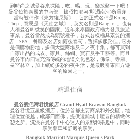
到時尚之城曼谷來探險，吃、喝、玩、樂放鬆一下吧！
曼谷位於泰國的中南部，被昭拍耶河(即湄南河)所貫穿，
當時被稱作《東方維尼斯》．它的正式名稱是Krung
Thep，意思是《天使之城》，英文名則是Bangkok。也有
人稱曼谷叫微笑的國家。近年來泰國政府極力發展旅遊
事業，曼谷當然成為頭號種子，各式各樣極具素質的酒
店、SPA、餐廳及名店如雨後春筍，選擇多服務佳 ; 它亦
是個購物勝地，多個大型商場及日／夜市集，都可買到
自家出品的成衣、家具、絲綢、寶石及手工藝等。而且
曼谷市內四週充滿傳統的地道文化色彩，佛像、寺廟、
皇宮林立，加上繽紛多彩的夜生活，是最吸引東西方遊
客的原因之一。
--
精選住宿
曼谷愛侶灣君悅飯店 Grand Hyatt Erawan Bangkok
曼谷君悅五星級酒店，位於首都主要商業和外交區，地
理位置優越，毗鄰四面佛，提供遠離城市喧囂的精緻休
憩之所。沉浸在曼谷市中心迷人的景點和樂趣中，同時
享受奢華和舒適的享受。
Bangkok Marriott Marquis Queen's Park