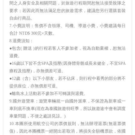
間之人身安全及相關問題，於旅遊行程期間恕無法接受脫隊之
要求；若因此而無法滿足您的旅遊需求，建議您另行選購套裝
自由行商品。
7.小費說明：售價不含領隊、司機、導遊小費，小費建議每日
合計 NTD$ 300元×天數。
8.退費須知：
●包含( 贈送 )的行程若客人不參加者，視為自動棄權，恕無法
退費。
●16歲以下皆不含SPA及指壓(因身體骨骼成長未健全，不宜SPA
療程及指壓)，亦無價差可退。
●12歲（含）以下小朋友，若不佔床，則行程中看秀的部分將不
提供座位，亦無價差可退。
●離島水上活動若不參加不可轉讓與退費。
9.國外遊覽車：遊覽車輛統一由國外派車，不保證為新車或一
車到底不換車(現在為泰國旅遊特旺季，所以旅遊途中會有調度
車量問題，不便之處請見諒。)
10.本團所使用航空公司的票價規則，無法辦理退票(無退票價
值)，因此本團機票一經開出若取消，將損失全額機票款，依國