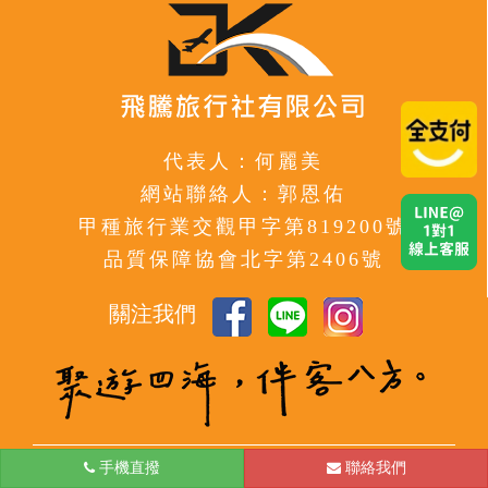
代表人：何麗美
網站聯絡人：郭恩佑
甲種旅行業交觀甲字第819200號
品質保障協會北字第2406號
關注我們
手機直撥
台北
聯絡我們