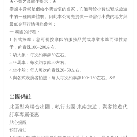
★小費之溫馨小提示：★
泰國本身就是個給小費習慣的國家，而適時給小費也變成旅遊
中的一種國際禮貌。因此本公司先提供一些需付小費的地方與
最低金額行情供您參考：
一.泰國的行程：
1.各式按摩：您可視按摩師的服務品質或專業水準而彈性給
予，約泰銖100~200左右。
2.騎大象：每次約泰銖50左右。
3.坐馬車：每次約泰銖50左右。
4.坐小船：每人每次約泰銖20~50左右。
5.與各式表演者拍照：每人每次約泰銖100~150左右。&#
出團備註
此團型為聯合出團，執行出團:東南旅遊，聚客旅遊代
訂享專屬優惠
貼心提醒
預訂須知