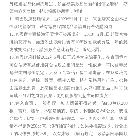
外旅遊定型化契約規定，如該機票款超出解約賠償之數額，亦
須由旅客負擔。特此提醒您留意，謝謝。
11.泰國政府響應環保，自2020年1月1日起，實施店家全面不提
供購物塑膠袋，若有需要採買物品者請自行準備購物袋。
12.泰國官方對於海灘環境汙染新規定：2018年2月1日起嚴禁海
灘抽菸行為，如遭依法取締則會有10萬銖罰款或長達一年的懲
處或雙法併行，請務必注意此新規定，避免受罰。
13.泰國政府雖於2022年6月9日正式將大麻除罪化，在泰國境內
可合法持有及使用符合法規之相關產品，惟依據中華民國毒品
危害防制條例規定，大麻（含製品）係二級毒品，在我國境內
任何製造、運輸、販賣、攜帶入境、持有及施用的行為，都將
面臨嚴重刑責，於泰國當地也請勿施用大麻相關產品，除可能
造成不可測之身體反應，更可能影響到您生命財產安全。
14.進入泰國，一般香煙，每人攜帶不得超過一條(10包或200
根；雪茄、煙草，不管是抽的、嚼的，不能超過250公克。或混
合攜帶，比如一般香煙+雪茄+煙草…等，則以公克計算，總重
量不得超過250公克。沒有抽完的煙，如果要攜帶出境，煙盒上
面的稅條要原封不動，沒有撕毀。(最新規定，敬請參閱泰國觀