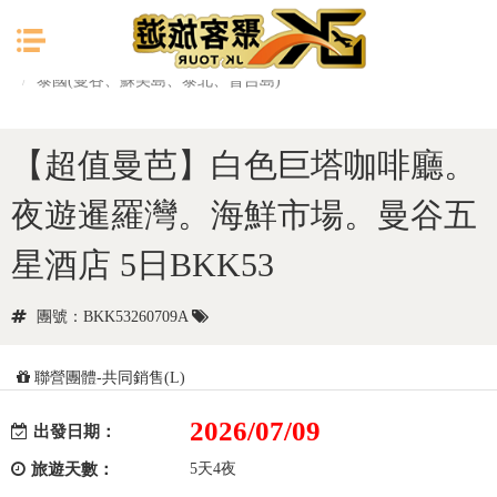
目前位置：
首頁
東南亞
泰國(曼谷、蘇美島、泰北、普吉島)
【超值曼芭】白色巨塔咖啡廳。
夜遊暹羅灣。海鮮市場。曼谷五
星酒店 5日BKK53
團號：BKK53260709A
聯營團體-共同銷售(L)
2026/07/09
出發日期：
旅遊天數：
5天4夜