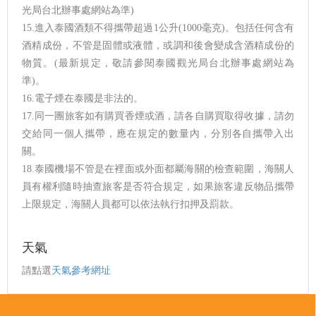
光局台北辦事處網站為準)
15.進入泰國酒類不得攜帶超過1公升(1000毫克)。包括任何含有
酒精成份，不管是固體或液體，或調和後會變成含酒精成份的
物質。(最新規定，敬請參閱泰國觀光局台北辦事處網站為
準)。
16.電子煙在泰國是非法的。
17.同一團旅客如有購買香煙或酒，請各自購買取得收據，請勿
交給同一個人攜帶，應在規定的數量內，分別各自攜帶入出
關。
18.泰國機場不管是在裡面或外面都屬海關的檢查範圍，海關人
員有權利隨時抽查旅客是否符合規定，如果旅客違反物品攜帶
上限規定，海關人員都可以依法執行扣押及罰款。
天氣
請點選
天氣參考網址