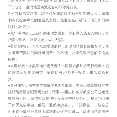
1.出團人數(本行程最低出團為16人以上 ( 含 ) ，最多為41人以
下 ( 含 ) ，台灣地區將派遣合格領隊隨行務。
2.如有特殊需求者，請務必於報名時主動告知業務人員，讓我
們為您提供專業的建議及安排。最遲請在出發前 5 個工作日內
臨時提出需求。
●凡年滿70歲以上或行動不便之貴賓，需有家人或友人同行，方
始接受報名，不便之處，尚祈見諒。
●嬰幼兒同行：可能無法妥適兼顧，所以煩請貴賓於報名時，多
方考量帶嬰幼兒同行可能產生的不便，以避免造成您的不悅與
困擾。
●未滿18歲：未與透過法定代理人一同報名參加旅遊行程者：須
將旅遊定型化契約書，提供給法定代理人簽名，報名始為有
效。
●懷孕旅客：需主動告知懷孕週數及胎數，並隨身攜帶醫師開立
註明預產期診斷證明文件，懷孕27週以上(各家航空公司規定週
數略有不同，請依照參加的行程所搭乘航空公司之規定)於3個
工作天完成申請，備妥「適航申請書」、「診斷書」。航空公
司不接受懷孕36週以上單胞胎及懷孕32週以上多胞胎孕婦搭機