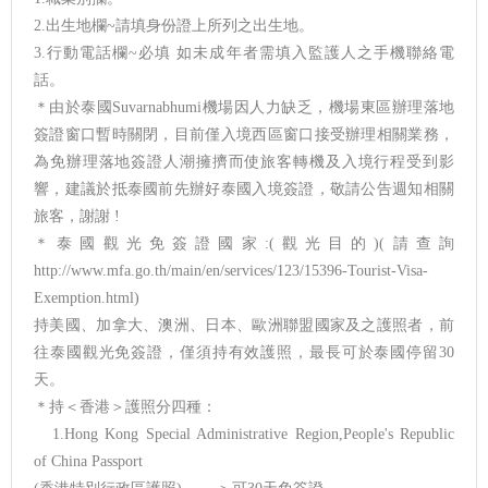
2.出生地欄~請填身份證上所列之出生地。
3.行動電話欄~必填 如未成年者需填入監護人之手機聯絡電
話。
＊由於泰國Suvarnabhumi機場因人力缺乏，機場東區辦理落地
簽證窗口暫時關閉，目前僅入境西區窗口接受辦理相關業務，
為免辦理落地簽證人潮擁擠而使旅客轉機及入境行程受到影
響，建議於抵泰國前先辦好泰國入境簽證，敬請公告週知相關
旅客，謝謝 !
＊泰國觀光免簽證國家:(觀光目的)(請查詢
http://www.mfa.go.th/main/en/services/123/15396-Tourist-Visa-
Exemption.html)
持美國、加拿大、澳洲、日本、歐洲聯盟國家及之護照者，前
往泰國觀光免簽證，僅須持有效護照，最長可於泰國停留30
天。
＊持＜香港＞護照分四種：
1.Hong Kong Special Administrative Region,People's Republic
of China Passport