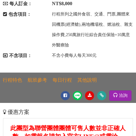
NT$8,000
每人訂金：
包含項目：
行程所列之國外食宿、交通、門票,團體來
回機票(經濟艙),兩地機場稅、燃油稅、雜支
操作費,250萬旅行社綜合責任保險+10萬意
外醫療險
不含項目：
不含小費每人每天300元
行程特色
航班參考
每日行程
其他說明
洽詢
優惠方案
此團型為聯營團體團體可售人數並非正確人