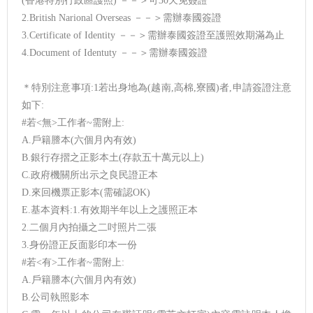
(香港特別行政區護照) －－＞可30天免簽證
2.British Narional Overseas －－＞需辦泰國簽證
3.Certificate of Identity －－＞需辦泰國簽證至護照效期滿為止
4.Document of Identuty －－＞需辦泰國簽證
＊特別注意事項:1若出身地為(越南,高棉,寮國)者,申請簽證注意
如下:
#若<無>工作者~需附上:
A.戶籍謄本(六個月內有效)
B.銀行存摺之正影本土(存款五十萬元以上)
C.政府機關所出示之良民證正本
D.來回機票正影本(需確認OK)
E.基本資料:1.有效期半年以上之護照正本
2.二個月內拍攝之二吋照片二張
3.身份證正反面影印本一份
#若<有>工作者~需附上:
A.戶籍謄本(六個月內有效)
B.公司執照影本