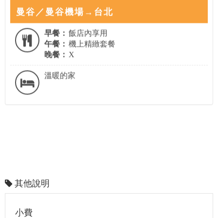
曼谷／曼谷機場→台北
早餐：
飯店內享用
午餐：
機上精緻套餐
晚餐：
X
溫暖的家
其他說明
小費