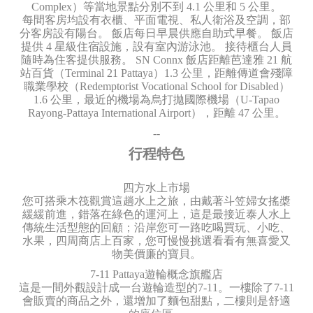
Complex）等當地景點分別不到 4.1 公里和 5 公里。
每間客房均設有衣櫃、平面電視、私人衛浴及空調，部
分客房設有陽台。 飯店每日早晨供應自助式早餐。 飯店
提供 4 星級住宿設施，設有室內游泳池。 接待櫃台人員
隨時為住客提供服務。 SN Connx 飯店距離芭達雅 21 航
站百貨（Terminal 21 Pattaya）1.3 公里，距離傳道會殘障
職業學校（Redemptorist Vocational School for Disabled）
1.6 公里，最近的機場為烏打拋國際機場（U-Tapao
Rayong-Pattaya International Airport），距離 47 公里。
--
行程特色
四方水上市場
您可搭乘木筏觀賞這趟水上之旅，由戴著斗笠婦女搖槳
緩緩前進，錯落在綠色的運河上，這是最接近泰人水上
傳統生活型態的回顧；沿岸您可一路吃喝買玩、小吃、
水果，四周商店上百家，您可慢慢挑選看看有無喜愛又
物美價廉的寶貝。
7-11 Pattaya遊輪概念旗艦店
這是一間外觀設計成一台遊輪造型的7-11。一樓除了7-11
會販賣的商品之外，還增加了麵包甜點，二樓則是舒適