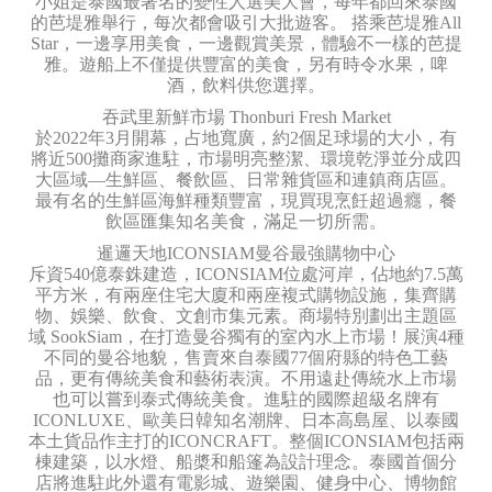
小姐是泰國最著名的變性人選美大會，每年都回來泰國
的芭堤雅舉行，每次都會吸引大批遊客。 搭乘芭堤雅All
Star，一邊享用美食，一邊觀賞美景，體驗不一樣的芭提
雅。遊船上不僅提供豐富的美食，另有時令水果，啤
酒，飲料供您選擇。
吞武里新鮮市場 Thonburi Fresh Market
於2022年3月開幕，占地寬廣，約2個足球場的大小，有
將近500攤商家進駐，市場明亮整潔、環境乾淨並分成四
大區域—生鮮區、餐飲區、日常雜貨區和連鎮商店區。
最有名的生鮮區海鮮種類豐富，現買現烹飪超過癮，餐
飲區匯集知名美食，滿足一切所需。
暹邏天地ICONSIAM曼谷最強購物中心
斥資540億泰銖建造，ICONSIAM位處河岸，佔地約7.5萬
平方米，有兩座住宅大廈和兩座複式購物設施，集齊購
物、娛樂、飲食、文創市集元素。商場特別劃出主題區
域 SookSiam，在打造曼谷獨有的室內水上市場！展演4種
不同的曼谷地貌，售賣來自泰國77個府縣的特色工藝
品，更有傳統美食和藝術表演。不用遠赴傳統水上市場
也可以嘗到泰式傳統美食。進駐的國際超級名牌有
ICONLUXE、歐美日韓知名潮牌、日本高島屋、以泰國
本土貨品作主打的ICONCRAFT。整個ICONSIAM包括兩
棟建築，以水燈、船槳和船篷為設計理念。泰國首個分
店將進駐此外還有電影城、遊樂園、健身中心、博物館