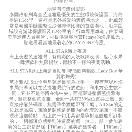
的座位區。
翡翠灣海灘俱樂部
泰國政府列為全芭達雅最優美的生態環境保護區，海灣
長約1.5公里，這裡是老外最愛的渡假勝地之一。此處經
常是泰國舉辦國際性沙灘排球比賽的首選場地，沿岸區
域設有游泳保護區及1.2公里的自行車專用車道，由泰國
海岸巡邏人員看管，可提供遊客欣賞Pattaya的海岸風光，
順道看看當地最著名的GAYZONE海灘。
ALL STAR海上夜店
海上夜遊芭達雅灣，有精彩的人妖歌舞表演、點心水果
+啤酒飲料無限暢飲，體驗不一樣的夜間活動。
ALL STAR(船上海鮮自助餐.啤酒飲料暢飲. Lady Boy 華
麗歌舞秀)
芭堤雅All Star全明星號是目前為止唯一一搜有芭堤雅海
事局批準可以在芭提雅灣航行的遊船；和東方公主號不
同，它並不是停留在海中央，而是環遊整個芭提雅海
灣，遊覽整個芭堤雅。全船一共有250個位置共三層，船
直接停靠於碼頭，無需乘坐渡船即可上船，All Star的定
位就是高端，無論是裝修還是船內的配套設施無一不體
現出這個特點，船上的一切用具都是爭對這艘船所訂制
的，一切都讓你感受到時這麽的獨一無二。船上參加表
演的公主都是歷屆【Tiffany】選美的獲獎者，【Tiffany】