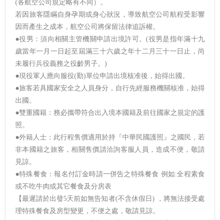
(各航空公司規定略有不同）。
若因旅客隱瞞自身孕期或身心狀況，導致航空公司航程受影響
因而產生之成本，航空公司將保留法律追訴權。
●役男：須向相關主管機關申請出境許可。(役男是指年滿十九
歲當年一月一日起至屆滿三十六歲之年十二月三十一日止，尚
未履行兵役義務之役齡男子。)
●現役軍人應向服役(勤)單位申請出境核准後，始得出國。
●旅客若具國家安全之人員身分，自行先經服務機關核准，始得
出國。
●雙重國籍：務必攜帶符合出入境本國籍及前往國家之規定的護
照。
●外籍人士：此行程售價適用於持『中華民國護照』之國民，若
非本國籍之旅客，相關售價請洽詢客服人員，造成不便，敬請
見諒。
●特殊餐食：報名付訂金時請一併告之特殊餐食 例如:全程素食
或不吃牛肉或其它餐食及分房表
【最遲請於出發5天前如無告知者(不含休假日) ，將無法接受處
理特殊餐食及房型變更，不便之處，敬請見諒。