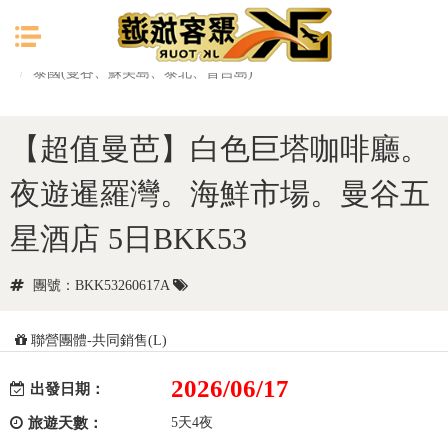
目前位置：
首頁
東南亞
泰國(曼谷、蘇美島、泰北、普吉島)
【超值曼芭】白色巨塔咖啡廳。
夜遊暹羅灣。海鮮市場。曼谷五
星酒店 5日BKK53
團號：BKK53260617A
聯營團體-共同銷售(L)
2026/06/17
出發日期：
旅遊天數：
5天4夜