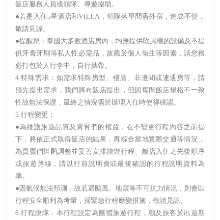
飯店服務人員或領隊、導遊協助。
●若是入住5星酒店和VILLA，領隊落單間需外宿，造成不便，
敬請見諒。
●提醒您：泰國大多數酒店房內，均無提供吹風機的設備及不提
供牙膏牙刷等私人性必需品，故薦於個人衛生等因素，請您務
必打包於人行李中，自行攜帶。
4.特殊需求：如需求特殊房型、樓層、非邊間或連通房等，請
預先提出需求，我們將向飯店提出，但因每間飯店規格不一致
性故無法保證，最終之情況需於辦理入住時使得確認。
5.行程變更：
●為維護旅遊品質及貴賓們的權益，在不變更行程內容之前提
下，將依正式取得飯店的結果，再綜合當地實際交通等情況，
為貴賓們斟酌調整並妥善安排旅遊行程、飯店入住之先後順序
或旅遊路線，請以行前說明會或最後確認的行程說明資料為
準。
●因氣候無法預測，故若遇颱風、地震等不可抗力情況，則會以
行程安全順利為考量，採緊急行程應變措施，敬請見諒。
6.行程脫隊：本行程設定為團體旅遊行程，顧及旅客於出遊期