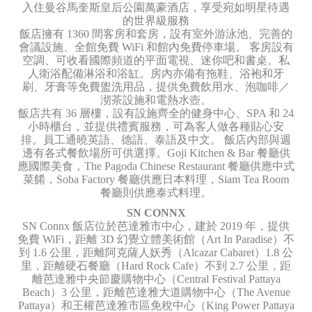
入住曼谷馬奎斯皇后公園萬豪酒店，享受宛如明星待遇
的世界級服務
飯店擁有 1360 間客房和套房，設有室外游泳池、完善的
會議設施、全館免費 WiFi 和館內免費停車場。 客房設有
空調、可收看國際頻道的平面電視、迷你吧和書桌。私
人衛浴配備淋浴和浴缸。房內亦備有拖鞋、浴袍和牙
刷、牙膏等免費盥洗用品，提供免費飲用水、泡咖啡／
沏茶設施和電熱水壺。
飯店共有 36 層樓，設有設施齊全的健身中心、SPA 和 24
小時櫃台，並提供禮賓服務，可為客人做各種貼心安
排。員工通曉英語、德語、泰語及中文。 飯店內部與週
邊有各式餐飲場所可供選擇。Goji Kitchen & Bar 餐廳供
應國際美食，The Pagoda Chinese Restaurant 餐廳供應中式
菜餚，Soba Factory 餐廳供應日本料理，Siam Tea Room
餐廳則供應泰式料理。
SN CONNX
SN Connx 飯店位於芭達雅市中心，建於 2019 年，提供
免費 WiFi，距離 3D 幻覺立體美術館（Art In Paradise）不
到 1.6 公里，距離阿克薩人妖秀（Alcazar Cabaret）1.8 公
里，距離硬石餐廳（Hard Rock Cafe）不到 2.7 公里，距
離芭達雅中央節慶購物中心（Central Festival Pattaya
Beach）3 公里，距離芭達雅大道購物中心（The Avenue
Pattaya）和王權芭達雅市區免稅中心（King Power Pattaya