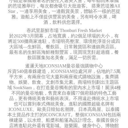
小姐是泰國最著名的變性人選美大會，每年都回來泰國
的芭堤雅舉行，每次都會吸引大批遊客。 搭乘芭堤雅All
Star，一邊享用美食，一邊觀賞美景，體驗不一樣的芭提
雅。遊船上不僅提供豐富的美食，另有時令水果，啤
酒，飲料供您選擇。
吞武里新鮮市場 Thonburi Fresh Market
於2022年3月開幕，占地寬廣，約2個足球場的大小，有
將近500攤商家進駐，市場明亮整潔、環境乾淨並分成四
大區域—生鮮區、餐飲區、日常雜貨區和連鎮商店區。
最有名的生鮮區海鮮種類豐富，現買現烹飪超過癮，餐
飲區匯集知名美食，滿足一切所需。
暹邏天地ICONSIAM曼谷最強購物中心
斥資540億泰銖建造，ICONSIAM位處河岸，佔地約7.5萬
平方米，有兩座住宅大廈和兩座複式購物設施，集齊購
物、娛樂、飲食、文創市集元素。商場特別劃出主題區
域 SookSiam，在打造曼谷獨有的室內水上市場！展演4種
不同的曼谷地貌，售賣來自泰國77個府縣的特色工藝
品，更有傳統美食和藝術表演。不用遠赴傳統水上市場
也可以嘗到泰式傳統美食。進駐的國際超級名牌有
ICONLUXE、歐美日韓知名潮牌、日本高島屋、以泰國
本土貨品作主打的ICONCRAFT。整個ICONSIAM包括兩
棟建築，以水燈、船槳和船篷為設計理念。泰國首個分
店將進駐此外還有電影城、遊樂園、健身中心、博物館