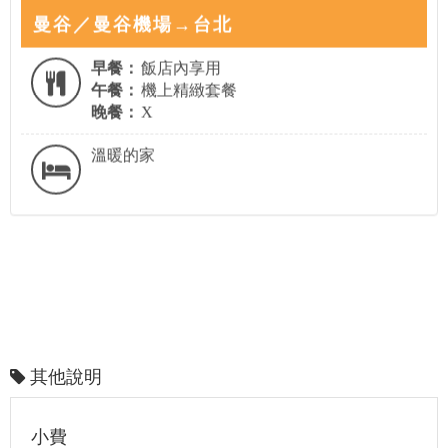
曼谷／曼谷機場→台北
早餐：
飯店內享用
午餐：
機上精緻套餐
晚餐：
X
溫暖的家
其他說明
小費