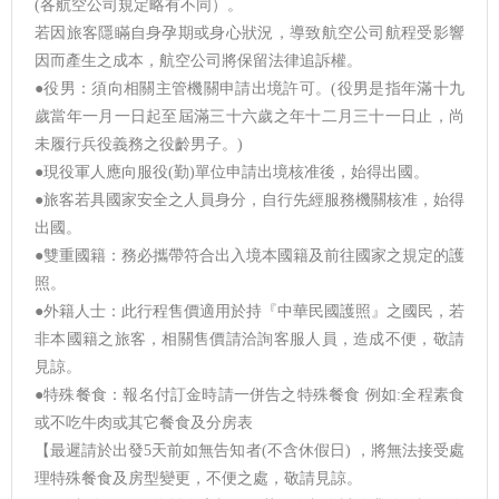
(各航空公司規定略有不同）。
若因旅客隱瞞自身孕期或身心狀況，導致航空公司航程受影響
因而產生之成本，航空公司將保留法律追訴權。
●役男：須向相關主管機關申請出境許可。(役男是指年滿十九
歲當年一月一日起至屆滿三十六歲之年十二月三十一日止，尚
未履行兵役義務之役齡男子。)
●現役軍人應向服役(勤)單位申請出境核准後，始得出國。
●旅客若具國家安全之人員身分，自行先經服務機關核准，始得
出國。
●雙重國籍：務必攜帶符合出入境本國籍及前往國家之規定的護
照。
●外籍人士：此行程售價適用於持『中華民國護照』之國民，若
非本國籍之旅客，相關售價請洽詢客服人員，造成不便，敬請
見諒。
●特殊餐食：報名付訂金時請一併告之特殊餐食 例如:全程素食
或不吃牛肉或其它餐食及分房表
【最遲請於出發5天前如無告知者(不含休假日) ，將無法接受處
理特殊餐食及房型變更，不便之處，敬請見諒。