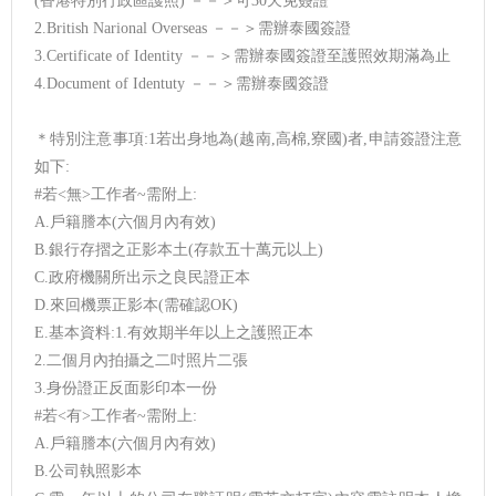
(香港特別行政區護照) －－＞可30天免簽證
2.British Narional Overseas －－＞需辦泰國簽證
3.Certificate of Identity －－＞需辦泰國簽證至護照效期滿為止
4.Document of Identuty －－＞需辦泰國簽證
＊特別注意事項:1若出身地為(越南,高棉,寮國)者,申請簽證注意
如下:
#若<無>工作者~需附上:
A.戶籍謄本(六個月內有效)
B.銀行存摺之正影本土(存款五十萬元以上)
C.政府機關所出示之良民證正本
D.來回機票正影本(需確認OK)
E.基本資料:1.有效期半年以上之護照正本
2.二個月內拍攝之二吋照片二張
3.身份證正反面影印本一份
#若<有>工作者~需附上:
A.戶籍謄本(六個月內有效)
B.公司執照影本