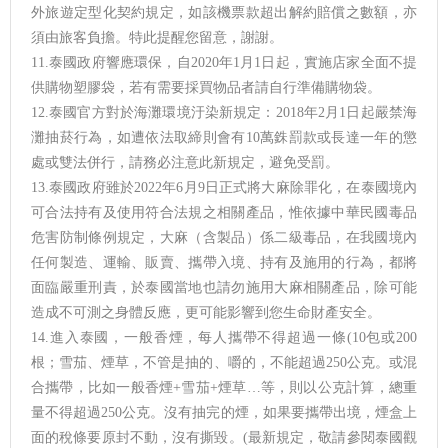
外旅遊定型化契約規定，如該機票款超出解約賠償之數額，亦
須由旅客負擔。特此提醒您留意，謝謝。
11.泰國政府響應環保，自2020年1月1日起，實施店家全面不提
供購物塑膠袋，若有需要採買物品者請自行準備購物袋。
12.泰國官方對於海灘環境汙染新規定：2018年2月1日起嚴禁海
灘抽菸行為，如遭依法取締則會有10萬銖罰款或長達一年的懲
處或雙法併行，請務必注意此新規定，避免受罰。
13.泰國政府雖於2022年6月9日正式將大麻除罪化，在泰國境內
可合法持有及使用符合法規之相關產品，惟依據中華民國毒品
危害防制條例規定，大麻（含製品）係二級毒品，在我國境內
任何製造、運輸、販賣、攜帶入境、持有及施用的行為，都將
面臨嚴重刑責，於泰國當地也請勿施用大麻相關產品，除可能
造成不可測之身體反應，更可能影響到您生命財產安全。
14.進入泰國，一般香煙，每人攜帶不得超過一條(10包或200
根；雪茄、煙草，不管是抽的、嚼的，不能超過250公克。或混
合攜帶，比如一般香煙+雪茄+煙草…等，則以公克計算，總重
量不得超過250公克。沒有抽完的煙，如果要攜帶出境，煙盒上
面的稅條要原封不動，沒有撕毀。(最新規定，敬請參閱泰國觀