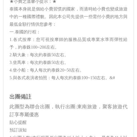
★小費之溫馨小提示：★
泰國本身就是個給小費習慣的國家，而適時給小費也變成旅遊
中的一種國際禮貌。因此本公司先提供一些需付小費的地方與
最低金額行情供您參考：
一.泰國的行程：
1.各式按摩：您可視按摩師的服務品質或專業水準而彈性給
予，約泰銖100~200左右。
2.騎大象：每次約泰銖50左右。
3.坐馬車：每次約泰銖50左右。
4.坐小船：每人每次約泰銖20~50左右。
5.與各式表演者拍照：每人每次約泰銖100~150左右。&#
出團備註
此團型為聯合出團，執行出團:東南旅遊，聚客旅遊代
訂享專屬優惠
貼心提醒
預訂須知