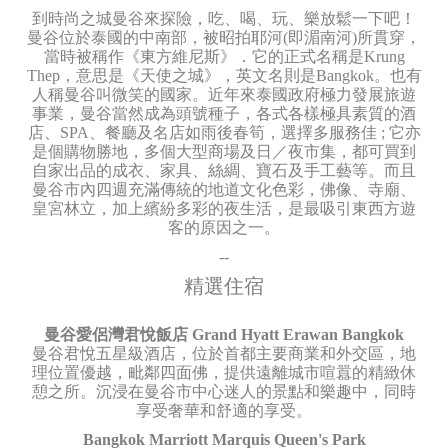
到時尚之城曼谷來探險，吃、喝、玩、樂放鬆一下吧！
曼谷位於泰國的中南部，被昭拍耶河(即湄南河)所貫穿，
當時被稱作《東方維尼斯》．它的正式名稱是Krung
Thep，意思是《天使之城》，英文名則是Bangkok。也有
人稱曼谷叫微笑的國家。近年來泰國政府極力發展旅遊
事業，曼谷當然成為頭號種子，各式各樣極具素質的酒
店、SPA、餐廳及名店如雨後春筍，選擇多服務佳 ; 它亦
是個購物勝地，多個大型商場及日／夜市集，都可買到
自家出品的成衣、家具、絲綢、寶石及手工藝等。而且
曼谷市內四週充滿傳統的地道文化色彩，佛像、寺廟、
皇宮林立，加上繽紛多彩的夜生活，是最吸引東西方遊
客的原因之一。
--
精選住宿
曼谷愛侶灣君悅飯店 Grand Hyatt Erawan Bangkok
曼谷君悅五星級酒店，位於首都主要商業和外交區，地
理位置優越，毗鄰四面佛，提供遠離城市喧囂的精緻休
憩之所。沉浸在曼谷市中心迷人的景點和樂趣中，同時
享受奢華和舒適的享受。
Bangkok Marriott Marquis Queen's Park