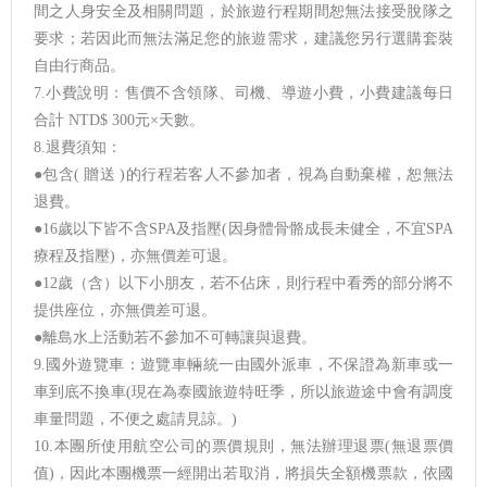
間之人身安全及相關問題，於旅遊行程期間恕無法接受脫隊之
要求；若因此而無法滿足您的旅遊需求，建議您另行選購套裝
自由行商品。
7.小費說明：售價不含領隊、司機、導遊小費，小費建議每日
合計 NTD$ 300元×天數。
8.退費須知：
●包含( 贈送 )的行程若客人不參加者，視為自動棄權，恕無法
退費。
●16歲以下皆不含SPA及指壓(因身體骨骼成長未健全，不宜SPA
療程及指壓)，亦無價差可退。
●12歲（含）以下小朋友，若不佔床，則行程中看秀的部分將不
提供座位，亦無價差可退。
●離島水上活動若不參加不可轉讓與退費。
9.國外遊覽車：遊覽車輛統一由國外派車，不保證為新車或一
車到底不換車(現在為泰國旅遊特旺季，所以旅遊途中會有調度
車量問題，不便之處請見諒。)
10.本團所使用航空公司的票價規則，無法辦理退票(無退票價
值)，因此本團機票一經開出若取消，將損失全額機票款，依國