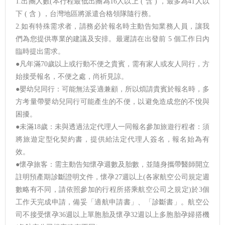
1.出團人數(本行程最低出團為16人以上 ( 含 ) ，最多為41人以
下 ( 含 ) ，台灣地區將派遣合格領隊隨行務。
2.如有特殊需求者，請務必於報名時主動告知業務人員，讓我
們為您提供專業的建議及安排。最遲請在出發前 5 個工作日內
臨時提出需求。
●凡年滿70歲以上或行動不便之貴賓，需有家人或友人同行，方
始接受報名，不便之處，尚祈見諒。
●嬰幼兒同行：可能無法妥適兼顧，所以煩請貴賓於報名時，多
方考量帶嬰幼兒同行可能產生的不便，以避免造成您的不悅與
困擾。
●未滿18歲：未與透過法定代理人一同報名參加旅遊行程者：須
將旅遊定型化契約書，提供給法定代理人簽名，報名始為有
效。
●懷孕旅客：需主動告知懷孕週數及胎數，並隨身攜帶醫師開立
註明預產期診斷證明文件，懷孕27週以上(各家航空公司規定週
數略有不同，請依照參加的行程所搭乘航空公司之規定)於3個
工作天完成申請，備妥「適航申請書」、「診斷書」。航空公
司不接受懷孕36週以上單胞胎及懷孕32週以上多胞胎孕婦搭機