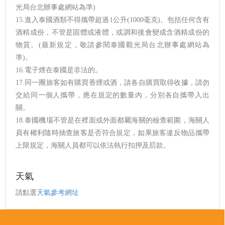
光局台北辦事處網站為準)
15.進入泰國酒類不得攜帶超過1公升(1000毫克)。包括任何含有
酒精成份，不管是固體或液體，或調和後會變成含酒精成份的
物質。(最新規定，敬請參閱泰國觀光局台北辦事處網站為
準)。
16.電子煙在泰國是非法的。
17.同一團旅客如有購買香煙或酒，請各自購買取得收據，請勿
交給同一個人攜帶，應在規定的數量內，分別各自攜帶入出
關。
18.泰國機場不管是在裡面或外面都屬海關的檢查範圍，海關人
員有權利隨時抽查旅客是否符合規定，如果旅客違反物品攜帶
上限規定，海關人員都可以依法執行扣押及罰款。
天氣
請點選
天氣參考網址