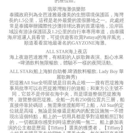
的座位區。
翡翠灣海灘俱樂部
泰國政府列為全芭達雅最優美的生態環境保護區，海灣
長約1.5公里，這裡是老外最愛的渡假勝地之一。此處經
常是泰國舉辦國際性沙灘排球比賽的首選場地，沿岸區
域設有游泳保護區及1.2公里的自行車專用車道，由泰國
海岸巡邏人員看管，可提供遊客欣賞Pattaya的海岸風光，
順道看看當地最著名的GAYZONE海灘。
ALL STAR海上夜店
海上夜遊芭達雅灣，有精彩的人妖歌舞表演、點心水果
+啤酒飲料無限暢飲，體驗不一樣的夜間活動。
ALL STAR(船上海鮮自助餐.啤酒飲料暢飲. Lady Boy 華
麗歌舞秀)
芭堤雅All Star全明星號是目前為止唯一一搜有芭堤雅海
事局批準可以在芭提雅灣航行的遊船；和東方公主號不
同，它並不是停留在海中央，而是環遊整個芭提雅海
灣，遊覽整個芭堤雅。全船一共有250個位置共三層，船
直接停靠於碼頭，無需乘坐渡船即可上船，All Star的定
位就是高端，無論是裝修還是船內的配套設施無一不體
現出這個特點，船上的一切用具都是爭對這艘船所訂制
的，一切都讓你感受到時這麽的獨一無二。船上參加表
演的公主都是歷屆【Tiffany】選美的獲獎者，【Tiffany】