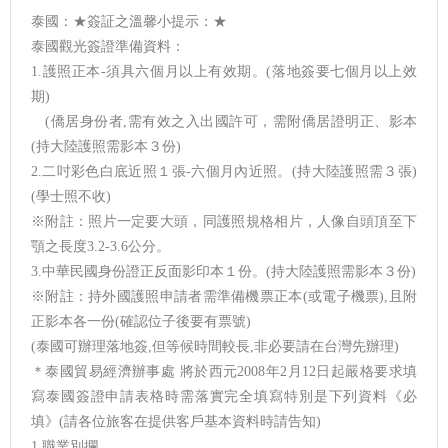
泰國：★簽証之溫馨小提示：★
泰國觀光簽證準備資料：
1.護照正本-須具六個月以上有效期。(落地簽要七個月以上效
期)
(僑居身份者,需有效之入出國許可，需附僑居證明正、影本
(持大陸護照需影本３份)
2.二吋彩色白底近照１張-六個月內近照。(持大陸護照需３張)
(學士照不收)
※附註：照片一定要大頭，同護照規格相片，人像自頭頂至下
顎之長度3.2-3.6公分。
3.中華民國身份證正反面影印本１份。(持大陸護照需影本３份)
※附註：持外國護照申請者需準備機票正本(或電子機票),且附
正影本各一份(確認位子後要有票號)
(泰國可辦理落地簽,但等候時間較長,非必要請在台灣先辦理)
＊泰國貿易經濟辦事處 將於西元2008年2月12日起嚴格要求填
寫泰國簽證申請表格時需落實完全填寫特別是下列資料《必
填》(請各位旅客在提供客戶基本資料時請告知)
1.職業別攔。