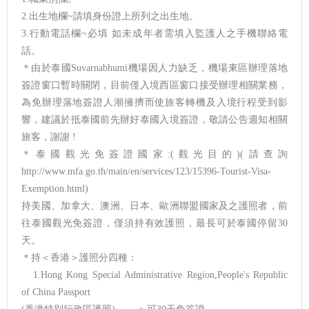
2.出生地欄~請填身份證上所列之出生地。
3.行動電話欄~必填 如未成年者需填入監護人之手機聯絡電
話。
＊由於泰國Suvarnabhumi機場因人力缺乏，機場東區辦理落地
簽證窗口暫時關閉，目前僅入境西區窗口接受辦理相關業務，
為免辦理落地簽證人潮擁擠而使旅客轉機及入境行程受到影
響，建議於抵泰國前先辦好泰國入境簽證，敬請公告週知相關
旅客，謝謝 !
＊泰國觀光免簽證國家:(觀光目的)(請查詢
http://www.mfa.go.th/main/en/services/123/15396-Tourist-Visa-
Exemption.html)
持美國、加拿大、澳洲、日本、歐洲聯盟國家及之護照者，前
往泰國觀光免簽證，僅須持有效護照，最長可於泰國停留30
天。
＊持＜香港＞護照分四種：
1.Hong Kong Special Administrative Region,People's Republic
of China Passport