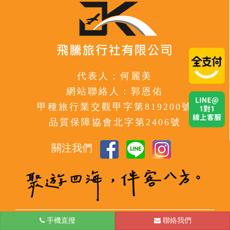
代表人：何麗美
網站聯絡人：郭恩佑
甲種旅行業交觀甲字第819200號
品質保障協會北字第2406號
關注我們
手機直撥
台北
聯絡我們