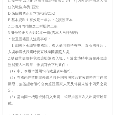
C.需一年以上的公司在職証明(需英文打字)內容需註明本人擔
任的職位,年資,薪資.
D.來回機票正影本(需確認OK)
E.基本資料:1.有效期半年以上之護照正本
2.二個月內拍攝之二吋照片二張
3.身份證正反面影印本一份(需本人自行辦理)
＊雙重國籍國人注意事項：
1.泰國不承認雙重國籍，國人倘同時持有中、泰兩國護照，
入境泰國或我國時仍宜以泰國護照入境。
2.雙籍華僑擬持我國護照返國入境，可於出境時申請在外國護
照補蓋入出境章，惟須符合下列要件：
（1）中、泰兩本護照均有效且資料相符。
（2）在國內停留期間未逾所持外國護照來台有效簽證許可停留
期限，無簽證者須符合免簽證國家人民及停留未逾十四天之規
定。
（3）需自同一機場或港口入出境，並限加蓋當次入出境查驗章
戳。