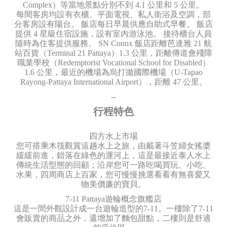
Complex）等當地景點分別不到 4.1 公里和 5 公里。
每間客房均設有衣櫃、平面電視、私人衛浴及空調，部
分客房設有陽台。 飯店每日早晨供應自助式早餐。 飯店
提供 4 星級住宿設施，設有室內游泳池。 接待櫃台人員
隨時為住客提供服務。 SN Connx 飯店距離芭達雅 21 航
站百貨（Terminal 21 Pattaya）1.3 公里，距離傳道會殘障
職業學校（Redemptorist Vocational School for Disabled）
1.6 公里，最近的機場為烏打拋國際機場（U-Tapao
Rayong-Pattaya International Airport），距離 47 公里。
--
行程特色
四方水上市場
您可搭乘木筏觀賞這趟水上之旅，由戴著斗笠婦女搖槳
緩緩前進，錯落在綠色的運河上，這是最接近泰人水上
傳統生活型態的回顧；沿岸您可一路吃喝買玩、小吃、
水果，四周商店上百家，您可慢慢挑選看看有無喜愛又
物美價廉的寶貝。
7-11 Pattaya遊輪概念旗艦店
這是一間外觀設計成一台遊輪造型的7-11。一樓除了7-11
會販賣的商品之外，還增加了麵包甜點，二樓則是舒適