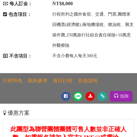
NT$8,000
每人訂金：
包含項目：
行程所列之國外食宿、交通、門票,團體來
回機票(經濟艙),兩地機場稅、燃油稅、雜支
操作費,250萬旅行社綜合責任保險+10萬意
外醫療險
不含項目：
不含小費每人每天300元
行程特色
航班參考
每日行程
其他說明
洽詢
優惠方案
此團型為聯營團體團體可售人數並非正確人