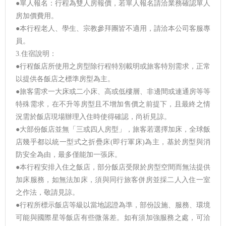
●單人報名：行程為雙人房報價，若單人報名請洽業務確認單人
房加價費用。
●本行程老人、學生、宗教參拜團皆不適用，請洽本公司客服專
員。
3.住宿說明：
●行程飯店所使用之房型除行程特別載明或旅客特別需求，正常
以提供各飯店之標準房型為主。
●旅客需求一大床或二小床、高或低樓層、非邊間或連通房等等
特殊需求，在不升等房型且不增加售價之前提下，且最終之情
況需於飯店現場辦理入住時使得確認，尚祈見諒。
●大部份飯店並無「三或四人房型」，旅客若選擇加床，全球飯
店幾乎都以統一型式之折疊床(即行軍床)為主，基於房型與消
防安全為由，最多僅能加一張床。
●本行程安排入住之飯店，部分飯店受限於房型空間而無法提供
加床服務，如無法加床，須與同行旅客併房並採二人入住一室
之作法，敬請見諒。
●行程所標示飯店等級以當地認證為準，部份設施、服務、環境
可能與國際星等飯店有些微落差。如有須加強服務之處，可洽