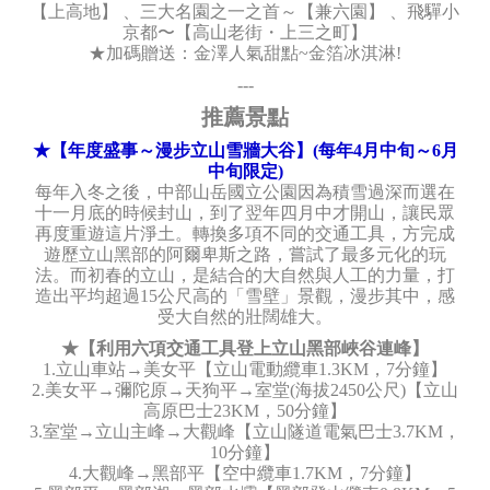
【上高地】 、三大名園之一之首～【兼六園】 、飛驒小
京都〜【高山老街・上三之町】
★加碼贈送：金澤人氣甜點~金箔冰淇淋!
---
推薦景點
★【年度盛事～漫步立山雪牆大谷】(每年4月中旬～6月
中旬限定)
每年入冬之後，中部山岳國立公園因為積雪過深而選在
十一月底的時候封山，到了翌年四月中才開山，讓民眾
再度重遊這片淨土。轉換多項不同的交通工具，方完成
遊歷立山黑部的阿爾卑斯之路，嘗試了最多元化的玩
法。而初春的立山，是結合的大自然與人工的力量，打
造出平均超過15公尺高的「雪壁」景觀，漫步其中，感
受大自然的壯闊雄大。
★【利用六項交通工具登上立山黑部峽谷連峰】
1.立山車站→美女平【立山電動纜車1.3KM，7分鐘】
2.美女平→彌陀原→天狗平→室堂(海拔2450公尺)【立山
高原巴士23KM，50分鐘】
3.室堂→立山主峰→大觀峰【立山隧道電氣巴士3.7KM，
10分鐘】
4.大觀峰→黑部平【空中纜車1.7KM，7分鐘】