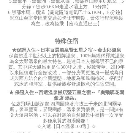
5.黑部平→黑部湖→黑部水壩【黑部登山纜車0.8KM，5
分鐘＋徒步0.6KM走過水壩上方，15分鐘】
6.黑部水壩→扇澤【關電隧道電氣巴士6.1KM，16分鐘】
※立山至室堂區間交通如卡旺季時期，會依行程流暢度
為主，改為搭乘【臨時直通巴士】
-----
特殊住宿
★保證入住～日本百選溫泉暨五星之宿～金太郎溫泉
保留超過半世紀以上的招牌溫泉，100%無經稀釋純溫泉
為金太郎溫泉的最大特色，是連日本人都稱讚不已的泉
質。其中露天風呂更是佔300坪之廣，極致奢華。2019年
以來陸續進行全館改裝，一部分房間更搖身一變成為日
式與西方結合的全新型態，地板為和風榻榻米、搭配洋
式床的和洋室，提供給旅客舒適愜意的住宿空間。
★ 保證入住～百選溫泉飯店暨五星之宿～『奧飛驒花園
飯店 燒岳』
位處飛驒山脈深處,四周圍繞著海拔三千米的北阿爾卑
斯，泉量豐富，景觀幽靜，溫泉泉質優良，是一間擁有
９大溫泉浴池，可以在壯麗的自然風景中盡情一次享受
多種泉質的泡湯樂趣！
☆入選【日本溫泉100選】☆