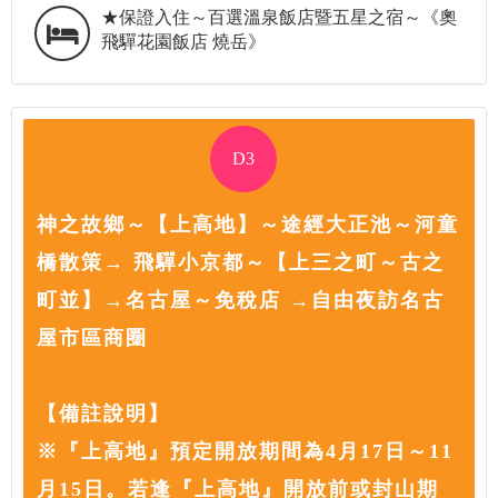
★保證入住～百選溫泉飯店暨五星之宿～《奧
飛驒花園飯店 燒岳》
D3
神之故鄉～【上高地】～途經大正池～河童
橋散策→ 飛驒小京都～【上三之町～古之
町並】→名古屋～免稅店 →自由夜訪名古
屋市區商圈
【備註說明】
※『上高地』預定開放期間為4月17日～11
月15日。若逢『上高地』開放前或封山期