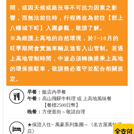
間，或因天候或路況等不可抗力因素之影
響，而無法前往時，行程將改為前往【郡上
八幡城下町】入園參觀，敬請了解。
※為維護上高地的自然環境，於7~10月的
旺季期間會實施車輛及遊客入山管制。若遇
上高地管制時間，中途必須轉換搭乘上高地
的環保接駁車，敬請務必遵守並配合相關規
定。
早餐：
飯店內早餐
午餐：
高山飛驒牛料理 或 上高地風味餐
【餐標2500日幣】
晚餐：
方便逛街～敬請自理
★保證入住~ 萬豪系列集團～《名古屋萬怡酒
店》