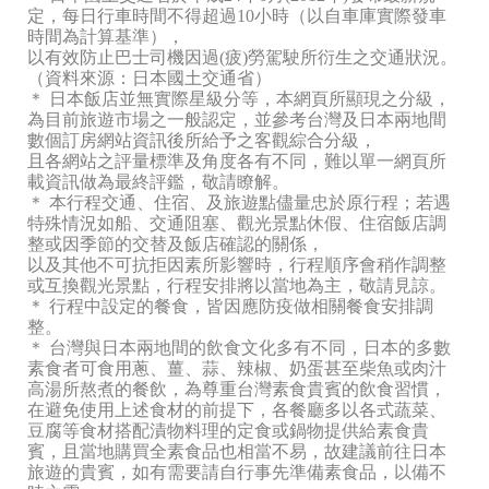
定，每日行車時間不得超過10小時（以自車庫實際發車
時間為計算基準），
以有效防止巴士司機因過(疲)勞駕駛所衍生之交通狀況。
（資料來源：日本國土交通省）
＊ 日本飯店並無實際星級分等，本網頁所顯現之分級，
為目前旅遊市場之一般認定，並參考台灣及日本兩地間
數個訂房網站資訊後所給予之客觀綜合分級，
且各網站之評量標準及角度各有不同，難以單一網頁所
載資訊做為最終評鑑，敬請瞭解。
＊ 本行程交通、住宿、及旅遊點儘量忠於原行程；若遇
特殊情況如船、交通阻塞、觀光景點休假、住宿飯店調
整或因季節的交替及飯店確認的關係，
以及其他不可抗拒因素所影響時，行程順序會稍作調整
或互換觀光景點，行程安排將以當地為主，敬請見諒。
＊ 行程中設定的餐食，皆因應防疫做相關餐食安排調
整。
＊ 台灣與日本兩地間的飲食文化多有不同，日本的多數
素食者可食用蔥、薑、蒜、辣椒、奶蛋甚至柴魚或肉汁
高湯所熬煮的餐飲，為尊重台灣素食貴賓的飲食習慣，
在避免使用上述食材的前提下，各餐廳多以各式蔬菜、
豆腐等食材搭配漬物料理的定食或鍋物提供給素食貴
賓，且當地購買全素食品也相當不易，故建議前往日本
旅遊的貴賓，如有需要請自行事先準備素食品，以備不