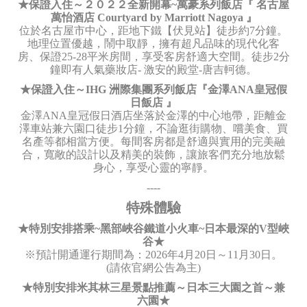
★保證入住～２０２２全新開幕~萬豪系列飯店『 名古屋
萬怡酒店 Courtyard by Marriott Nagoya 』
位於名古屋市中心，距地下鐵【伏見站】徒步約7分鐘。
地理位置優越，鬧中取靜，擁有超凡品味的現代化客
房、保證25-28平米房間，享受客房舒適大空間。徒步2分
鐘即有人氣藥妝店- 激安的殿堂-唐吉軻德。
★保證入住～IHG 洲際集團系列飯店『金澤ANA皇冠假
日飯店 』
金澤ANA皇冠假日酒店坐落於金澤的中心地帶，距離金
澤車站兼六園口徒步1分鐘，不論逛街購物、嚐美食、買
名產等都相當方便。每間客房都是舒適與實用的完美融
合，寬敞的設計以及精美的裝飾，讓旅客們充分地放鬆
身心，享受心靈的寧靜。
----
特殊體驗
★特別安排搭乘~黑部峽谷鐵道小火車~日本最深的V型峽
谷★
※預計開通運行期間為：2026年4月20日～11月30日。
(請依官網公告為主)
★特別安排米其林三星景點推薦～日本三大園之首～兼
六園★