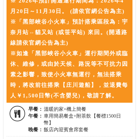
※ 2026年預計開通運行期間為：2026年4
月20日～11月30日。 (請依官網公告為主)
※「黑部峽谷小火車」預計搭乘區段為：宇
奈月站⇔貓又站 (或笹平站) 來回。(開通路
線請依官網公告為主)
※如逢「黑部峽谷小火車」運行期間外或臨
休、維修，或由於天候、路況等不可抗力因
素之影響，致使小火車無運行，無法搭乘
時，將改前往搭乘【庄川遊船】，並退費每
人￥1,500日幣(不含嬰兒)，敬請了解。
早餐：
溫暖的家+機上簡餐
午餐：
車用簡易餐盒+附茶飲【餐標1500日
幣】
晚餐：
飯店內迎賓會席套餐