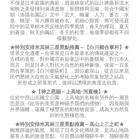
不僅是日本庭園的典範，迴遊林泉式的設計將曲折流水
相映之美發揮到淋漓盡致，形體格局完備，符合中國宋
朝《洛陽名園記》文中「宏大、幽邃、人力、蒼古、水
泉、眺望」等六勝而被命名。若細心觀賞，將可發現庭
院中的花草樹木所反映的四季風情，春天的櫻花、夏天
的蒼蒲、秋天的楓紅、冬天的松雪，每個季節都有不同
樣貌變化。
★特別安排米其林三星景點推薦～【白川鄉合掌村】★
世界文化遺產～合掌屋是日本最著名的傳統建築之一，
古樸的造形，對外國言有如童話中的薑餅屋，對日本人
而言，則是日本人對抗大自然的精神象徵。保留一百多
間合掌屋的【白川鄉荻町】，因位處深山，從古以來居
民們歷經大自然在天氣變化上的考驗而集智慧之結晶，
所形成之部落形式，值得以讚嘆的角度去欣賞。
★【神之恩賜～上高地~河童橋】★
位於中部山岳國立公園，上高地的名稱有另外的一層意
思是說《此等的美景是神賜予我們的禮物》。因長期與
外界隔離，蘊藏了極豐富的動植物資源，成為大自然良
好的生態棲息地。
★特別安排米其林三星景點推薦～高山上三之町★
幽雅靜謐的氣氛，展現了日本文化傳統美，是高山地區
最有人氣的旅遊景點。可自費品嚐飛驒牛串、飛驒握壽