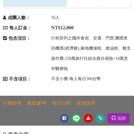
成團人數：
16人
NT$12,000
每人訂金：
包含項目：
行程所列之國外食宿、交通、門票,團體來
回機票(經濟艙),兩地機場稅、燃油稅、雜支
操作費,250萬旅行社綜合責任保險+10萬意
外醫療險
不含項目：
不含小費-每人每日300台幣
行程特色
航班參考
每日行程
其他說明
洽詢