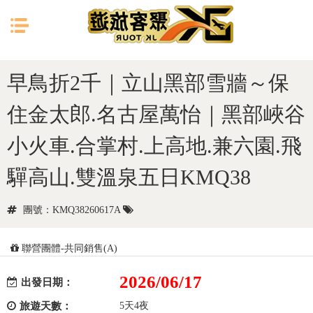
目前位置：
首頁
日本
北陸
早鳥折2千｜立山黑部雪牆～保
住金太郎.名古屋萬怡｜黑部峽谷
小火車.合掌村.上高地.兼六園.飛
驒高山.雙溫泉五日KMQ38
團號：KMQ38260617A
聯營團體-共同銷售(A)
2026/06/17
出發日期：
旅遊天數：
5天4夜