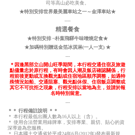
司等高山必吃美食。
★特別安排世界最美麗車站之一～金澤車站★
----
精選餐食
★特別安排 ~朴葉飛驒牛味噌燒定食★
★加碼特別贈送金箔冰淇淋(一人一支) ★
---
＊因逢黑部立山開山旺季期間，本行程交通住宿及旅遊
點儘量忠於原行程，有時會因人潮及飯店確認關係，行
程前後更動或互換觀光點或住宿地區順序調整，如遇特
殊情況如船、交通阻塞、觀光點休假、住宿飯店調整或
其它不可抗拒之現象，行程安排以當地為主，並請於報
名時特別留意。
---
＊＊ 行程備註說明 ＊＊
＊ 本行程最低出團人數為16人以上（含）。
＊ 使用合法營業用綠牌車，安排專業、親切、貼心的資
深導遊為您服務。
＊ 日本國土交通省於平成24年6月(2012年)發布最新規