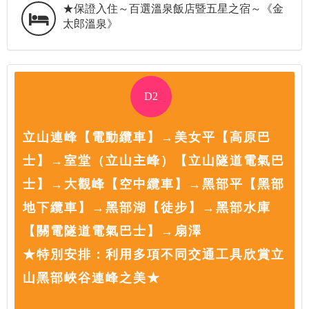
★保證入住～百選溫泉飯店暨五星之宿～《金
太郎溫泉》
D2
立山連峰【電動纜車】→美女平【高原巴
士】→室堂（立山主峰）【立山隧道電氣巴
士】→大觀峰【空中纜車】→黑部平【黑部
地下纜車】→黑部湖【徒步】→黑部水庫
【關電隧道電氣巴士】→扇澤
★特別安排：利用多項不同交通工具欣賞立
山黑部峽谷連峰之美★