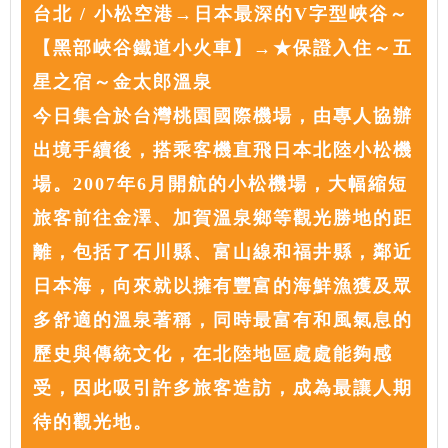
台北 / 小松空港→日本最深的V字型峽谷～
【黑部峽谷鐵道小火車】→★保證入住～五
星之宿～金太郎溫泉
今日集合於台灣桃園國際機場，由專人協辦
出境手續後，搭乘客機直飛日本北陸小松機
場。2007年6月開航的小松機場，大幅縮短
旅客前往金澤、加賀溫泉鄉等觀光勝地的距
離，包括了石川縣、富山線和福井縣，鄰近
日本海，向來就以擁有豐富的海鮮漁獲及眾
多舒適的溫泉著稱，同時最富有和風氣息的
歷史與傳統文化，在北陸地區處處能夠感
受，因此吸引許多旅客造訪，成為最讓人期
待的觀光地。