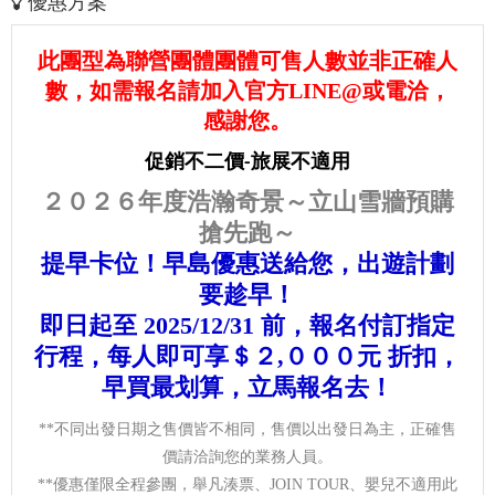
優惠方案
此團型為聯營團體團體可售人數並非正確人
數，如需報名請加入官方LINE@或電洽，
感謝您。
促銷不二價-旅展不適用
２０２６年度浩瀚奇景～立山雪牆預購
搶先跑～
提早卡位！早島優惠送給您，出遊計劃
要趁早！
即日起至 2025/12/31 前，報名付訂指定
行程，每人即可享＄２,０００元 折扣，
早買最划算，立馬報名去！
**不同出發日期之售價皆不相同，售價以出發日為主，正確售
價請洽詢您的業務人員。
**優惠僅限全程參團，舉凡湊票、JOIN TOUR、嬰兒不適用此