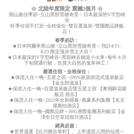
☆ 北陸年度限定 震撼2個月 ☆
開山最佳季節~立山黑部雪牆奇景・日本最深的V字型峽
谷
旺季住宿不打折~全程保住~雙百選溫泉~雙國際品牌飯
店！
春季必訪：
★日本阿爾卑斯山脈~立山黑部雪牆奇景 ~ 預計4/15 -
6/25 限定漫步雪之大谷！
★日本最深的V字型峽谷~黑部峽谷鐵道小火車~每年４月
下旬開通行駛，欣賞大自然的鬼斧神工！
嚴選住宿・全程保住：
★保證入住一晚~五星之宿 ~100%泉源掛流式溫泉飯店
【金太郎溫泉】
★保證入住一晚~百選溫泉飯店暨五星之宿 【奧飛驒花園
飯店 燒岳】
★保證入住一晚~2022年全新開幕~萬豪系列集團【名古
屋萬怡酒店】
★保證入住一晚~國際品牌～IHG洲際集團系列飯店【金
澤全日空皇冠假日酒店】
經典必遊：
★世界遺產【白川鄉合掌村】、上帝遺留人間的仙境～