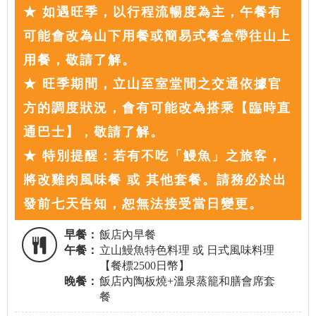
★ 如遇旺季，以行程流暢度為主，午餐有
可能會改為山下用餐或簡易式餐盒帶往山上
用餐，敬請了解。
★ 旺季期間，立山至室堂間之交通依據官
方的調度狀況，會有可能改為搭乘【臨時直
通巴士】，敬請了解。
★ 特別提醒：若有不吃「鰻魚」之旅客，
將改雞肉風味餐 或 其他套餐。請務必於出
發前七天告知，恕無法接受當日變更。
早餐：
飯店內早餐
午餐：
立山鰻魚特色料理 或 日式風味料理
【餐標2500日幣】
晚餐：
飯店內陶板燒+溫泉蒸籠和膳會席套
餐