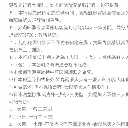
更觀光行程之權利。如有離隊放棄參觀行程，恕不退費
５．本行程先已預定的航班時間，實際航班需以團體確認
航班編號與飛行時間為準。
６．如遇旺季溫泉區飯店客滿時可能以4人一室分配。並每
退費NT$700；敬請見諒。
７．此行程因出發日不同將有價格差異，實際售價請以當
售價為主，謝謝。
８．本行程最低出團人數為16人以上（含），最多為41人
下（含），本公司將會派遣合格隊服務。
※本報價僅適用於持中華民國護照之旅客。
※日本房型除和式房外,皆為兩張床少有一張大床情形,大床
型可做需求~但不保證會有~會以當天入住情形為主~
※日本房型除和式房外~少有3人房型，如需加床團體三人
可能會是~
1.一大床+一行軍床 或
2.二小床+一行軍床 或
3.一大床+一小床~可做需求但不保證會有~會以當天入住情