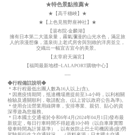
★特色景點推薦★
★【高千穗峽】★
★【上色見熊野座神社】★
【湯布院‧金麟湖】
擁有日本第二大溫泉量，霧氣瀰漫的山光水色，滿足旅
人的浪漫想像，溫泉街上老式房舍與別緻的洋房並立，
交織出一幅宜古宜今的美景。
【太宰府天滿宮】
【福岡最新地標~LALAPORT購物中心】
----
◆行程備註說明◆
＊本行程最低出團人數為16人以上(含)。
＊因應疫情期間，抵達機場應提前至3-4小時，以利相關
檢驗及通關順利，敬請配合。(以上皆以政府公告為準)。
＊使用合法營業用綠牌車，安排專業、親切、貼心的資
深導遊為您服務。
＊日本國土交通省於令和6年4月(2024年04月1日)發布最
新規定，每日行車時間不得超過10小時（以自車庫實際
發車時間為計算基準），以有效防止巴士司機因過(疲)勞
駕駛所衍生之交通狀況。 （資料來源：日本國土交通