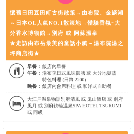
懷舊日田豆田町古街散策→由布院、金鱗湖
～日本OL人氣NO.1散策地→體驗香氛~大
分香水博物館→別府 或 阿蘇溫泉
★走訪由布岳最美的童話小鎮～湯布院湯之
坪商店街★
早餐：
飯店內早餐
午餐：
湯布院日式風味御膳 或 大分地獄蒸
特色料理 (日幣 2200)
晚餐：
飯店內會席料理 或 和洋式自助餐
大江戸温泉物語別府清風 或 鬼山飯店 或 別府
風月 或 別府鉄輪温泉SPA HOTEL TSURUMI
或 同級