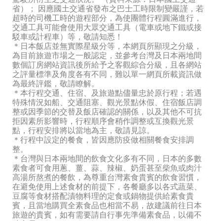
省）； 因應國土交通省發布之巴士工時限制變嚴謹，若
超時的司機工時的遊程部分，為使團體行程圓滿進行，
交通工具可能會使用大眾交通工具（電車或地下鐵或接
駁車或計程車）等，敬請知悉！
＊日本飯店並無實際星級分等，本網頁所顯現之分級，
為目前旅遊市場之一般認定，並參考台灣及日本兩地間
數個訂房網站資訊後所給予之客觀綜合分級，且各網站
之評量標準及角度各有不同，難以單一網頁所載資訊做
為最終評鑑，敬請瞭解。
＊本行程交通、住宿、及旅遊點儘量忠於原行程；若遇
特殊情況如船、交通阻塞、觀光景點休假、住宿飯店調
整或因季節的交替及飯店確認的關係，以及其他不可抗
拒因素所影響時，行程順序會稍作調整或互換觀光景
點，行程安排將以當地為主，敬請見諒。
＊行程中設定的餐食，皆因應防疫做相關餐食安排調
整。
＊台灣與日本兩地間的飲食文化多有不同，日本的多數
素食者可食用蔥、薑、蒜、辣椒、奶蛋甚至柴魚或肉汁
高湯所熬煮的餐飲，為尊重台灣素食貴賓的飲食習慣，
在避免使用上述食材的前提下，各餐廳多以各式蔬菜、
豆腐等食材搭配漬物料理的定食或鍋物提供給素食貴
賓，且當地購買全素食品也相當不易，故建議前往日本
旅遊的貴賓，如有需要請自行事先準備素食品，以備不