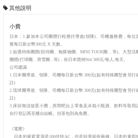
其他說明
小費
日本：1.參加本公司團體行程應付導遊(領隊)、司機服務費，每位
賓每日新台幣300元 X 天數。
2.如遇特殊團體(招待團、無購物團、MINI TOUR團....等)、大型活
團體(打球團、滑雪團...等)，依日本慣例Ntd.300元/每人,每天。
公司建議:
1.日本團導遊、領隊、司機每日新台幣:300元(如有特殊團型會另行
註)
2.琉球團導遊、領隊、司機每日新台幣:300元(如有特殊團型會另行
註)
3.床頭無須放置小費，房間吧台上零食及冰箱小瓶酒、飲料等取用
自行登記再至櫃台結帳。但茶包則為免費。
《電壓》
日本的家庭電源是100伏特AC，但是頻率卻有兩種。日本的東部