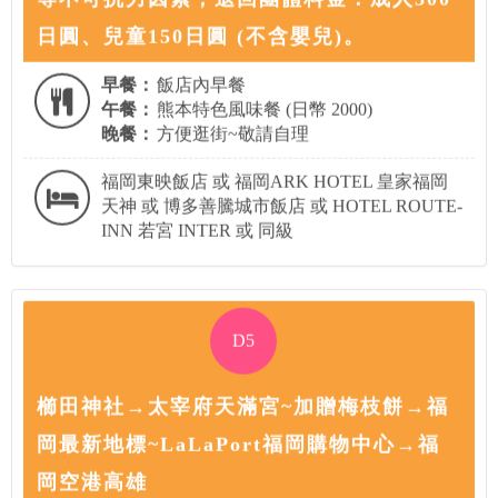
日圓、兒童150日圓 (不含嬰兒)。
早餐：
飯店內早餐
午餐：
熊本特色風味餐 (日幣 2000)
晚餐：
方便逛街~敬請自理
福岡東映飯店 或 福岡ARK HOTEL 皇家福岡
天神 或 博多善騰城市飯店 或 HOTEL ROUTE-
INN 若宮 INTER 或 同級
D5
櫛田神社→太宰府天滿宮~加贈梅枝餅→福
岡最新地標~LaLaPort福岡購物中心→福
岡空港高雄