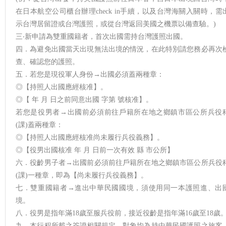
在日本航空公司櫃台辦理check in手續，以及台灣海關入關時，需
示台灣居留證或台灣護照，或從台灣返回美國之機票以備查驗。)
三‧新申請為雙重國籍者，首次出國需持台灣護照出國。
四．為避免出國當天出現無法出境的情況，在此特別請您務必再次
查、確認您的護照。
五．若您是現役軍人身份→出國必須蓋兩種章：
◎【持照人出國應經核准】。
◎【 年 月 日之前同意出國 字第 號核准】。
若您是役男者→出國前必須前往戶籍所在地之鄉鎮市區公所兵役
(課)蓋兩種章：
◎【持照人出國應經核准尚未履行兵役義務】。
◎【役男出國核准 年 月 日前一次有效 縣 市公所】
六．役齡男子者→出國前必須前往戶籍所在地之鄉鎮市區公所兵役
(課)一種章，即為【尚未履行兵役義務】。
七．雙重國籍者→進出中華民國國境，須使用同一本護照進、出
境。
八．役男是指年滿18歲至服兵役前，接近役齡是指年滿16歲至18歲
九．本行程所載之簽證相關規定，對象均為持中華民國護照之旅客