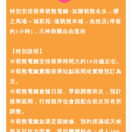
特別安排搭乘萌熊電鐵~加贈萌熊名水→櫻
之馬場～城彩苑~遠眺熊本城→免稅店(停留
約1小時)→天神商圈自由逛街
【特別說明】
※萌熊電鐵安排搭乘時間大約10分鐘左右。
※萌熊電鐵實際搭乘站點區間依實際預訂為
主。
※萌熊電鐵會隨日期、季節調整班次，預計
搭乘區間，行程順序也會因配合班次而有所
調整。
※萌熊電鐵如遇定期維修、預約席滿或天候
等不可抗力因素，退回團體料金：成人300