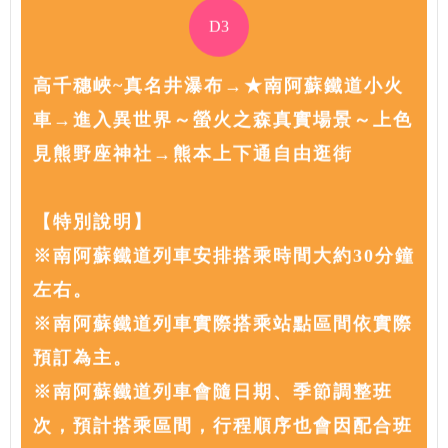
D3
高千穗峽~真名井瀑布→★南阿蘇鐵道小火
車→進入異世界～螢火之森真實場景～上色
見熊野座神社→熊本上下通自由逛街
【特別說明】
※南阿蘇鐵道列車安排搭乘時間大約30分鐘
左右。
※南阿蘇鐵道列車實際搭乘站點區間依實際
預訂為主。
※南阿蘇鐵道列車會隨日期、季節調整班
次，預計搭乘區間，行程順序也會因配合班