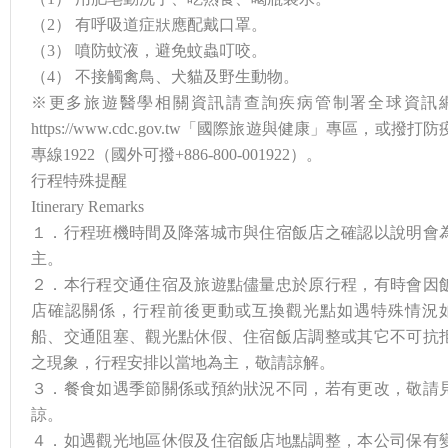
（2） 有呼吸道症狀應配戴口罩。
（3） 噴防蚊液，避免蚊蟲叮咬。
（4） 不接觸禽鳥、犬貓及野生動物。
※更多旅遊醫學相關資訊請查詢疾病管制署全球資訊
https://www.cdc.gov.tw「國際旅遊與健康」專區，或撥打防
專線1922（國外可撥+886-800-001922）。
行程特殊提醒
Itinerary Remarks
１．行程班機時間及降落城市與住宿飯店之確認以說明會
主。
２．本行程交通住宿及旅遊點儘量忠於原行程，有時會因
店確認關係，行程前後更動或互換觀光點如遇特殊情況
船、交通阻塞、觀光點休假、住宿飯店調整或其它不可抗
之現象，行程安排以當地為主，敬請諒解。
３．餐食如遇季節關係或預約狀況不同，若有更改，敬請
諒。
４．如遇觀光地區休假及住宿飯店地點調整，本公司保有