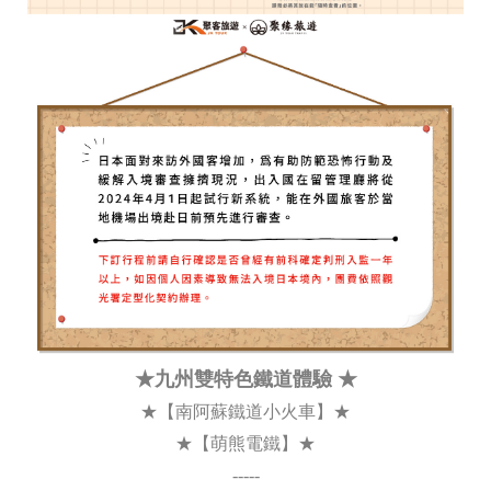
★九州雙特色鐵道體驗 ★
★【南阿蘇鐵道小火車】★
★【萌熊電鐵】★
-----