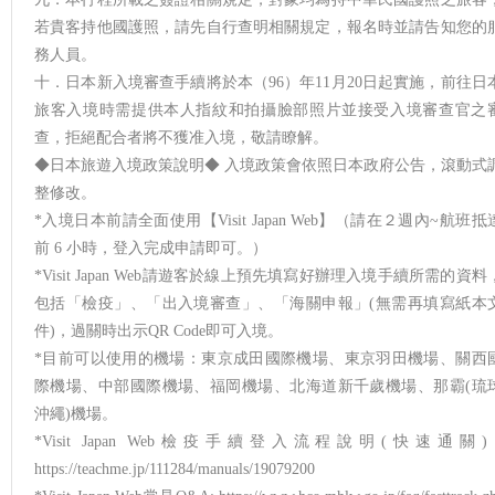
若貴客持他國護照，請先自行查明相關規定，報名時並請告知您的
務人員。
十．日本新入境審查手續將於本（96）年11月20日起實施，前往日
旅客入境時需提供本人指紋和拍攝臉部照片並接受入境審查官之
查，拒絕配合者將不獲准入境，敬請瞭解。
◆日本旅遊入境政策說明◆ 入境政策會依照日本政府公告，滾動式
整修改。
*入境日本前請全面使用【Visit Japan Web】（請在２週內~航班抵
前 6 小時，登入完成申請即可。）
*Visit Japan Web請遊客於線上預先填寫好辦理入境手續所需的資料
包括「檢疫」、「出入境審查」、「海關申報」(無需再填寫紙本
件)，過關時出示QR Code即可入境。
*目前可以使用的機場：東京成田國際機場、東京羽田機場、關西
際機場、中部國際機場、福岡機場、北海道新千歲機場、那霸(琉
沖繩)機場。
*Visit Japan Web檢疫手續登入流程說明(快速通關) 
https://teachme.jp/111284/manuals/19079200