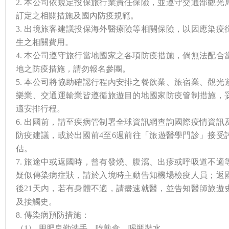
2. 本公司依規定投保旅行業責任保險，並遵守交通部觀光
訂定之相關措施及國內防疫規範。
3. 出境旅客建議投保海外醫療險等相關保險，以因應染疫
生之相關費用。
4. 本公司遵守旅行當地國家之各項防疫措施，倘無法配合
地之防疫措施，請勿報名參團。
5. 本公司將協助確認行程內安排之餐飲業、旅宿業、觀光
樂業、交通運輸業皆遵循旅遊目的地國家防疫管制措施，
適安排行程。
6. 出國前，請至疾病管制署全球資訊網查詢國際疫情資訊
防疫建議，或於出國前4至6週前往「旅遊醫學門診」接受
估。
7. 旅途中或返國時，曾有發燒、腹瀉、出疹或呼吸道不適
疑似傳染病症狀，請於入境時主動告知機場檢疫人員；返
後21天內，若有身體不適，請盡速就醫，並告知醫師旅遊
及接觸史。
8. 傳染病預防措施：
（1） 用肥皂勤洗手、吃熟食、喝瓶裝水。