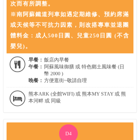
次而有所調整。
※南阿蘇鐵道列車如遇定期維修、預約席滿
或天候等不可抗力因素，則改搭專車並退團
體料金：成人500日圓、兒童250日圓 (不含
嬰兒)。
早餐：
飯店內早餐
午餐：
阿蘇風味御膳 或 特色鄉土風味餐 (日
幣 2000 )
晚餐：
方便逛街~敬請自理
熊本ARK (全館WIFI) 或 熊本MY STAY 或 熊
本河畔 或 同級
D4