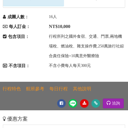
成團人數：
16人
NT$10,000
每人訂金：
包含項目：
行程所列之國外食宿、交通、門票,兩地機
場稅、燃油稅、雜支操作費,250萬旅行社綜
合責任保險+10萬意外醫療險
不含項目：
不含小費每人每天300元
行程特色
航班參考
每日行程
其他說明
洽詢
優惠方案