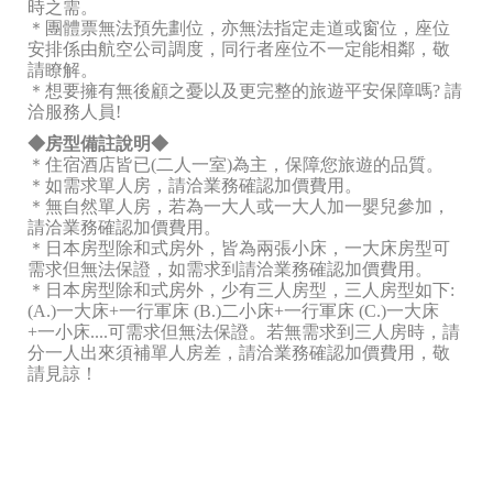
時之需。
＊團體票無法預先劃位，亦無法指定走道或窗位，座位
安排係由航空公司調度，同行者座位不一定能相鄰，敬
請瞭解。
＊想要擁有無後顧之憂以及更完整的旅遊平安保障嗎? 請
洽服務人員!
◆房型備註說明◆
＊住宿酒店皆已(二人一室)為主，保障您旅遊的品質。
＊如需求單人房，請洽業務確認加價費用。
＊無自然單人房，若為一大人或一大人加一嬰兒參加，
請洽業務確認加價費用。
＊日本房型除和式房外，皆為兩張小床，一大床房型可
需求但無法保證，如需求到請洽業務確認加價費用。
＊日本房型除和式房外，少有三人房型，三人房型如下:
(A.)一大床+一行軍床 (B.)二小床+一行軍床 (C.)一大床
+一小床....可需求但無法保證。若無需求到三人房時，請
分一人出來須補單人房差，請洽業務確認加價費用，敬
請見諒！