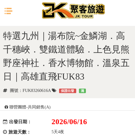
目前位置：
首頁
日本
九州
特選九州｜湯布院~金鱗湖．高
千穗峽．雙鐵道體驗．上色見熊
野座神社．香水博物館．溫泉五
日｜高雄直飛FUK83
團號：FUK83260616A
保證出發
滿
聯營團體-共同銷售(A)
2026/06/16
出發日期：
旅遊天數：
5天4夜