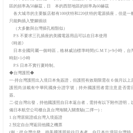
區的頻率為50赫茲，日 本的西部地區的頻率為60赫茲
各大城市的主要飯店都有100伏特和220伏特的電源插座，但是一
只能夠插入雙腳插頭
（大多數與台灣插孔相類似）
P.S 不要求三孔插座的美國電器用品可以在日本使用
《時差》
日本全國同屬一個時區，格林威治標準時間(G.M.T.)+9小時，台
時刻+1小時
P.S 日本不實行夏時制。
◆台灣護照◆
一‧持台灣護照出入境日本免簽證，但護照有效期限需在６個月以上
護照尚須載有中華民國身分證字號；持外國護照者需注意是否需
簽。
二‧從台灣出發，持他國護照自日本返台者，需持有以下附件證明，
備日本航空公司櫃台及台灣海關入關查驗(二擇一)：
1.台灣居留證或台灣入境簽證
2.預定自台灣返回他國之機票
(例：從台灣出發，持美國護照前往日本者，自日本出境回台灣時