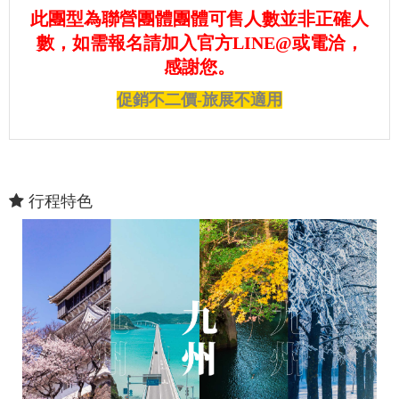
此團型為聯營團體團體可售人數並非正確人
數，如需報名請加入官方LINE@或電洽，
感謝您。
促銷不二價-旅展不適用
行程特色