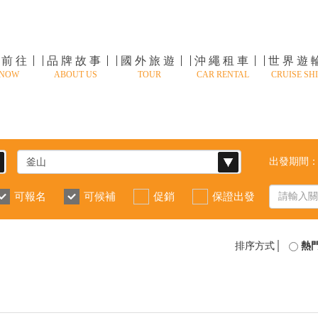
速前往
品牌故事
國外旅遊
沖繩租車
世界遊
 NOW
ABOUT US
TOUR
CAR RENTAL
CRUISE SHI
出發期間
可報名
可候補
促銷
保證出發
排序方式│
熱