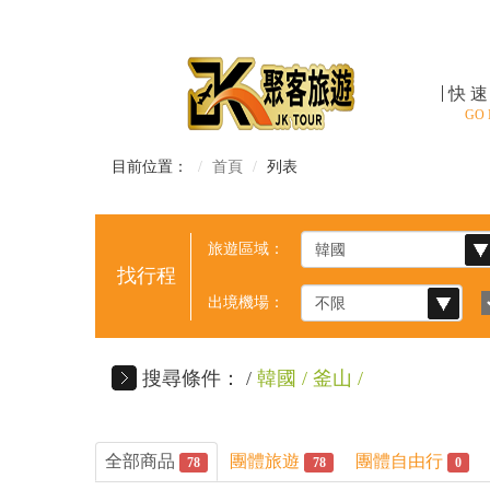
快
GO
目前位置：
首頁
列表
旅遊區域：
出境機場：
搜尋條件：
韓國
釜山
全部商品
團體旅遊
團體自由行
78
78
0