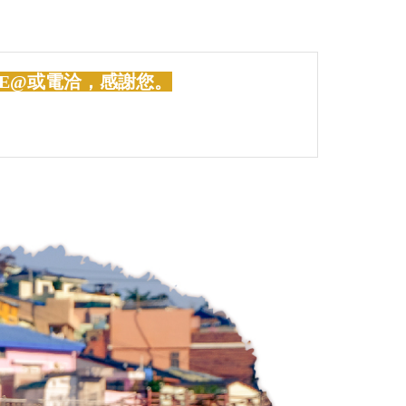
E@或電洽，感謝您。