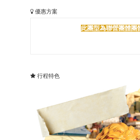
優惠方案
此團型為聯營團體團
行程特色