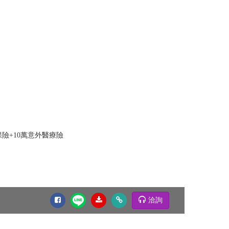
險+10萬意外醫療險
洽詢