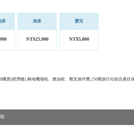
佔床
加床
嬰兒
900
NT$25,900
NT$5,000
機票(經濟艙),兩地機場稅、燃油稅、雜支操作費,250萬旅行社綜合責任保
明