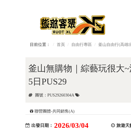
目前位置：
首頁
自由行專區
釜山自由行(高雄出
釜山無購物｜綜藝玩很大~
5日PUS29
團號：PUS29260304A
聯營團體-共同銷售(A)
2026/03/04
出發日期：
旅遊天