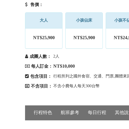
售價：
大人
小孩佔床
小孩不
NT$25,900
NT$25,900
NT$24,
成團人數：
2人
NT$10,000
每人訂金：
包含項目：
行程所列之國外食宿、交通、門票,團體來回
不含項目：
不含小費每人每天300台幣
行程特色
航班參考
每日行程
其他說